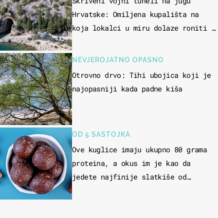
Skriveni vojni tuneli na jugu
Hrvatske: Omiljena kupališta na
koja lokalci u miru dolaze roniti i
skakati u more
NEVJEROJATNO OPASNO
Otrovno drvo: Tihi ubojica koji je
najopasniji kada padne kiša
OD 5 SASTOJKA
Ove kuglice imaju ukupno 80 grama
proteina, a okus im je kao da
jedete najfinije slatkiše od
čokolade