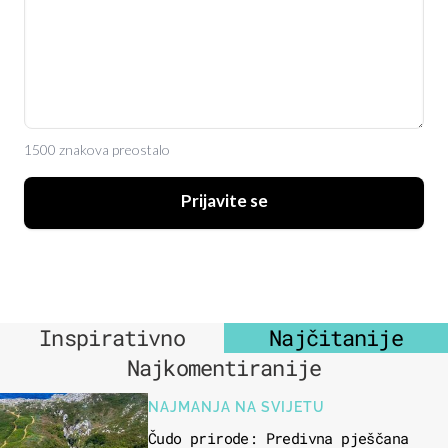
1500 znakova preostalo
Prijavite se
Inspirativno
Najčitanije
Najkomentiranije
NAJMANJA NA SVIJETU
Čudo prirode: Predivna pješčana