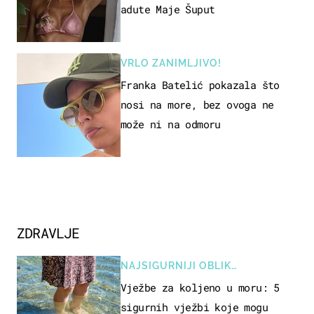
adute Maje Šuput
VRLO ZANIMLJIVO!
Franka Batelić pokazala što
nosi na more, bez ovoga ne
može ni na odmoru
ZDRAVLJE
NAJSIGURNIJI OBLIK
REKREACIJE
Vježbe za koljeno u moru: 5
sigurnih vježbi koje mogu