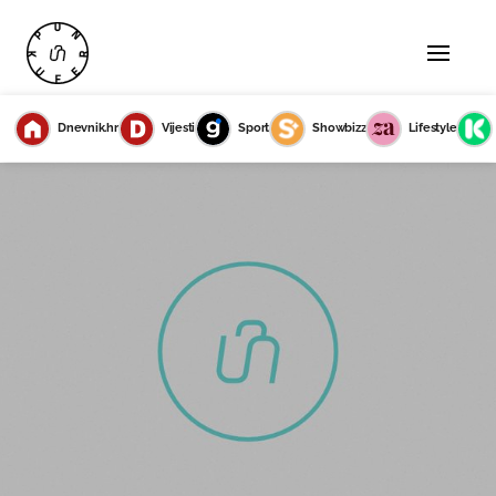
Dnevnik.hr
Vijesti
Sport
Showbizz
Lifestyle