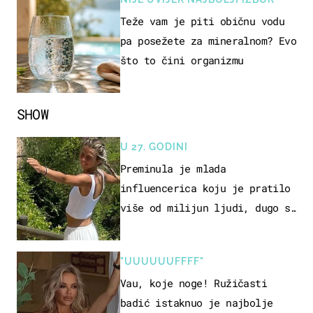
Teže vam je piti običnu vodu
pa posežete za mineralnom? Evo
što to čini organizmu
SHOW
U 27. GODINI
Preminula je mlada
influencerica koju je pratilo
više od milijun ljudi, dugo se
borila s opakom bolešću
"UUUUUUFFFF"
Vau, koje noge! Ružičasti
badić istaknuo je najbolje