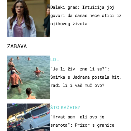
Daleki grad: Intuicija joj
govori da danas neće otići iz
njihovog života
ZABAVA
LOL
"Je li živ, zna li se?":
Snimka s Jadrana postala hit,
radi li i vaš muž ovo?
ŠTO KAŽETE?
"Hrvat sam, ali ovo je
sramota": Prizor s granice