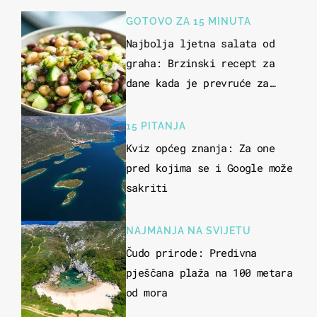
GOTOVO ZA 15 MINUTA
Najbolja ljetna salata od
graha: Brzinski recept za
dane kada je prevruće za
kuhanje
15 PITANJA
Kviz općeg znanja: Za one
pred kojima se i Google može
sakriti
NAJMANJA NA SVIJETU
Čudo prirode: Predivna
pješčana plaža na 100 metara
od mora