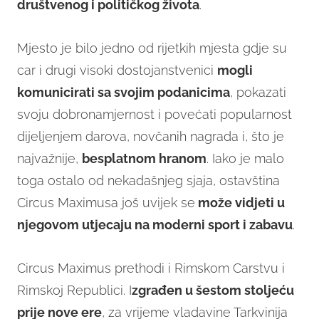
društvenog i političkog života
.
Mjesto je bilo jedno od rijetkih mjesta gdje su
car i drugi visoki dostojanstvenici
mogli
komunicirati sa svojim podanicima
, pokazati
svoju dobronamjernost i povećati popularnost
dijeljenjem darova, novčanih nagrada i, što je
najvažnije,
besplatnom hranom
. Iako je malo
toga ostalo od nekadašnjeg sjaja, ostavština
Circus Maximusa još uvijek se
može vidjeti u
njegovom utjecaju na moderni sport i zabavu
.
Circus Maximus prethodi i Rimskom Carstvu i
Rimskoj Republici. I
zgrađen u šestom stoljeću
prije nove ere
, za vrijeme vladavine Tarkvinija