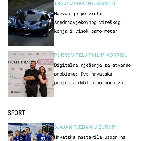
TREĆI UNIKATNI BUGATTI
Nazvan je po vrsti
srednjovjekovnog viteškog
konja i visok samo metar
POKROVITELJ PHILIP MORRIS
ZAGREB
Digitalna rješenja za stvarne
probleme: Dva hrvatska
projekta dobila potporu za
razvoj
SPORT
SJAJAN TJEDAN U EUROPI
Hrvatska nastavila uspon na