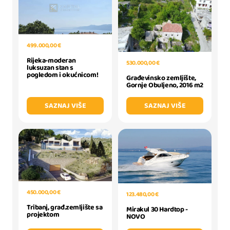
499.000,00 €
Rijeka-moderan
530.000,00 €
luksuzan stan s
pogledom i okućnicom!
Građevinsko zemljište,
Gornje Obuljeno, 2016 m2
SAZNAJ VIŠE
SAZNAJ VIŠE
450.000,00 €
123.480,00 €
Tribanj, građ.zemljište sa
Mirakul 30 Hardtop -
projektom
NOVO