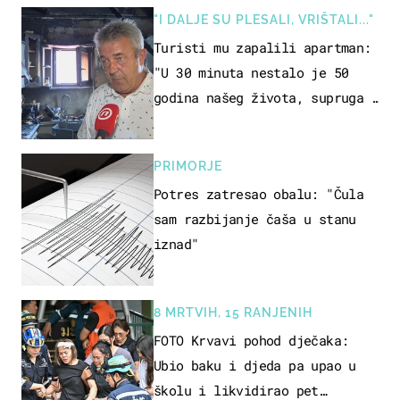
"I DALJE SU PLESALI, VRIŠTALI..."
Turisti mu zapalili apartman:
"U 30 minuta nestalo je 50
godina našeg života, supruga i
ja ne možemo oka sklopiti"
PRIMORJE
Potres zatresao obalu: "Čula
sam razbijanje čaša u stanu
iznad"
8 MRTVIH, 15 RANJENIH
FOTO Krvavi pohod dječaka:
Ubio baku i djeda pa upao u
školu i likvidirao pet