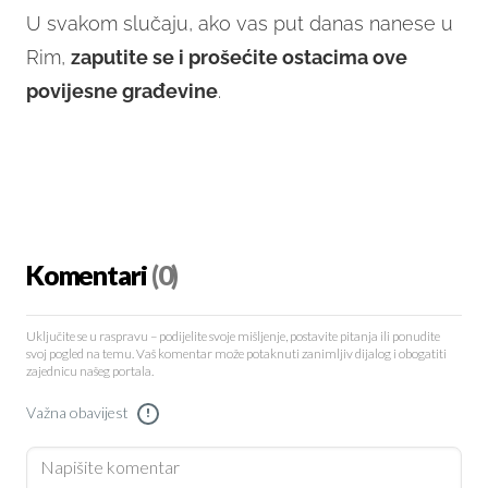
U svakom slučaju, ako vas put danas nanese u
Rim,
zaputite se i prošećite ostacima ove
povijesne građevine
.
Komentari
(0)
Uključite se u raspravu – podijelite svoje mišljenje, postavite pitanja ili ponudite
svoj pogled na temu. Vaš komentar može potaknuti zanimljiv dijalog i obogatiti
zajednicu našeg portala.
Važna obavijest
!