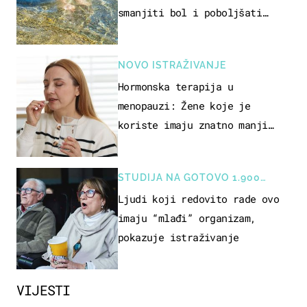
smanjiti bol i poboljšati
pokretljivost
NOVO ISTRAŽIVANJE
Hormonska terapija u
menopauzi: Žene koje je
koriste imaju znatno manji
rizik od ovoga
STUDIJA NA GOTOVO 1.900
OSOBA
Ljudi koji redovito rade ovo
imaju “mlađi” organizam,
pokazuje istraživanje
VIJESTI