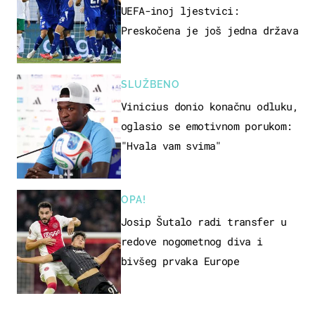
UEFA-inoj ljestvici:
Preskočena je još jedna država
SLUŽBENO
Vinicius donio konačnu odluku,
oglasio se emotivnom porukom:
"Hvala vam svima"
OPA!
Josip Šutalo radi transfer u
redove nogometnog diva i
bivšeg prvaka Europe