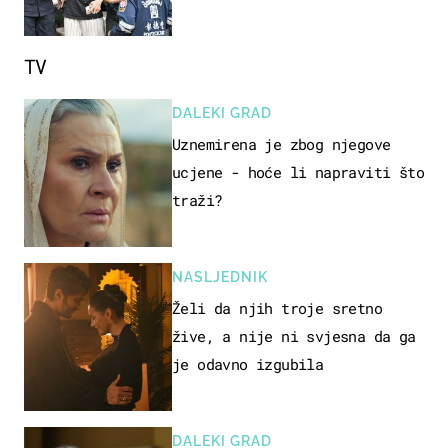
nastavnika
TV
DALEKI GRAD
Uznemirena je zbog njegove
ucjene - hoće li napraviti što
traži?
NASLJEDNIK
Želi da njih troje sretno
žive, a nije ni svjesna da ga
je odavno izgubila
DALEKI GRAD