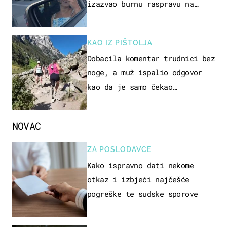
izazvao burnu raspravu na
društvenim mrežama
KAO IZ PIŠTOLJA
Dobacila komentar trudnici bez
noge, a muž ispalio odgovor
kao da je samo čekao…
NOVAC
ZA POSLODAVCE
Kako ispravno dati nekome
otkaz i izbjeći najčešće
pogreške te sudske sporove