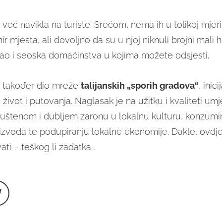
e već navikla na turiste. Srećom, nema ih u tolikoj mjer
r mjesta, ali dovoljno da su u njoj niknuli brojni mali ho
kao i seoska domaćinstva u kojima možete odsjesti.
je također dio mreže
talijanskih „sporih gradova“
, inic
 život i putovanja. Naglasak je na užitku i kvaliteti um
opuštenom i dubljem zaronu u lokalnu kulturu, konzumi
zvoda te podupiranju lokalne ekonomije. Dakle, ovdj
vati – teškog li zadatka…