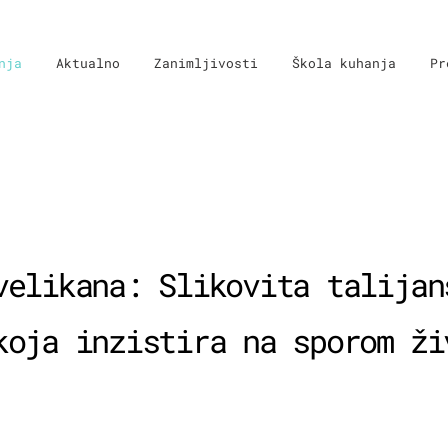
nja
Aktualno
Zanimljivosti
Škola kuhanja
Pr
velikana: Slikovita talijan
koja inzistira na sporom ži