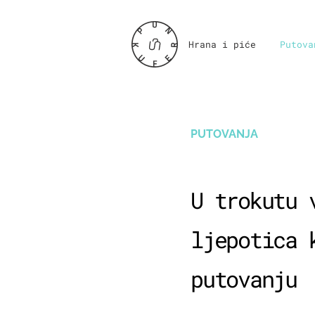
Hrana i piće
Putova
PUTOVANJA
U trokutu 
ljepotica 
putovanju