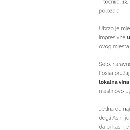
– točnije, 13
položaja.
Ubrzo je mjes
impresivne
u
ovog mjesta,
Selo, naravno
Fossa pružaju
lokalna vina
maslinovo ul
Jedna od naj
degli Asini j
da bi kasnije