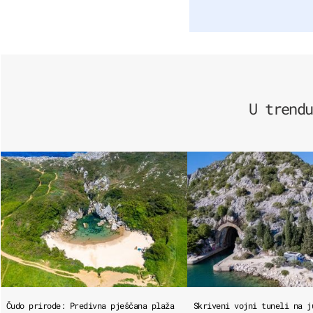
U trendu
Čudo prirode: Predivna pješčana plaža
Skriveni vojni tuneli na j