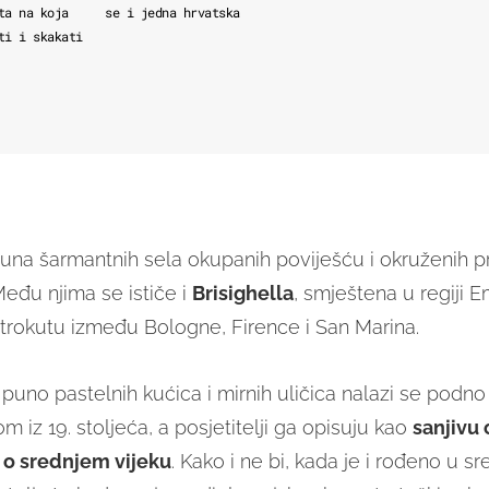
ta na koja
se i jedna hrvatska
ti i skakati
repuna šarmantnih sela okupanih poviješću i okruženih 
Među njima se ističe i
Brisighella
, smještena u regiji E
 trokutu između Bologne, Firence i San Marina.
puno pastelnih kućica i mirnih uličica nalazi se podno
om iz 19. stoljeća, a posjetitelji ga opisuju kao
sanjivu 
m o srednjem vijeku
. Kako i ne bi, kada je i rođeno u s