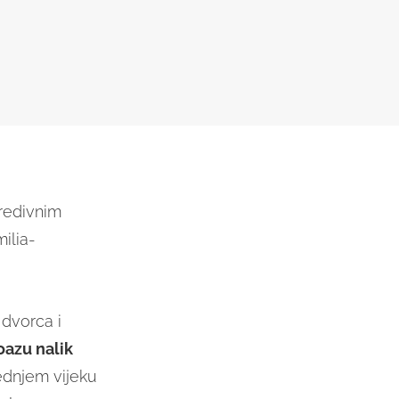
predivnim
milia-
 dvorca i
oazu nalik
rednjem vijeku