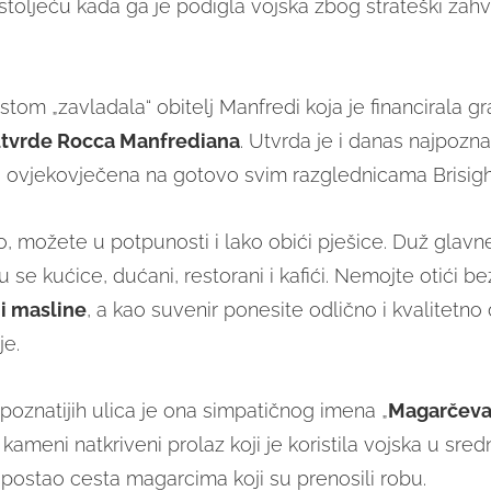
. stoljeću kada ga je podigla vojska zbog strateški zah
tom „zavladala“ obitelj Manfredi koja je financirala g
tvrde Rocca Manfrediana
. Utvrda je i danas najpoznat
 ovjekovječena na gotovo svim razglednicama Brisigh
, možete u potpunosti i lako obići pješice. Duž glavne
 se kućice, dućani, restorani i kafići. Nemojte otići b
 i masline
, a kao suvenir ponesite odlično i kvalitetn
je.
poznatijih ulica je ona simpatičnog imena „
Magarčeva
e kameni natkriveni prolaz koji je koristila vojska u sred
 postao cesta magarcima koji su prenosili robu.