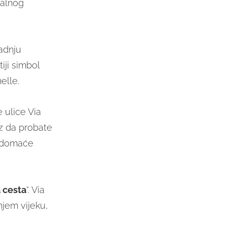
valnog
radnju
iji simbol
elle.
 ulice Via
ez da probate
o domaće
 cesta
“. Via
njem vijeku,