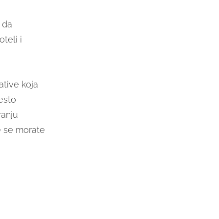
i da
teli i
ijative koja
jesto
ranju
e se morate