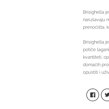
Brisighella j
narušavaju mi
prenoćišta, 
Brisighella 
potiče lagani
kvantiteti, 
domaćih proi
opustiti i uži