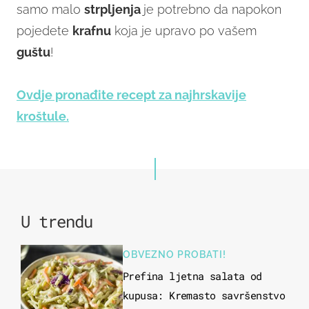
samo malo
strpljenja
je potrebno da napokon
pojedete
krafnu
koja je upravo po vašem
guštu
!
Ovdje pronađite recept za najhrskavije
kroštule.
U trendu
OBVEZNO PROBATI!
Prefina ljetna salata od
kupusa: Kremasto savršenstvo