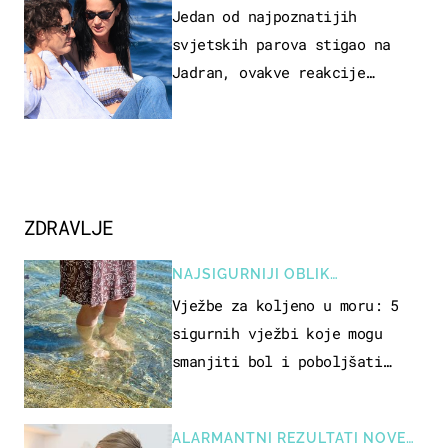
Jedan od najpoznatijih
svjetskih parova stigao na
Jadran, ovakve reakcije
vjerojatno nisu očekivali
ZDRAVLJE
NAJSIGURNIJI OBLIK
REKREACIJE
Vježbe za koljeno u moru: 5
sigurnih vježbi koje mogu
smanjiti bol i poboljšati
pokretljivost
ALARMANTNI REZULTATI NOVE