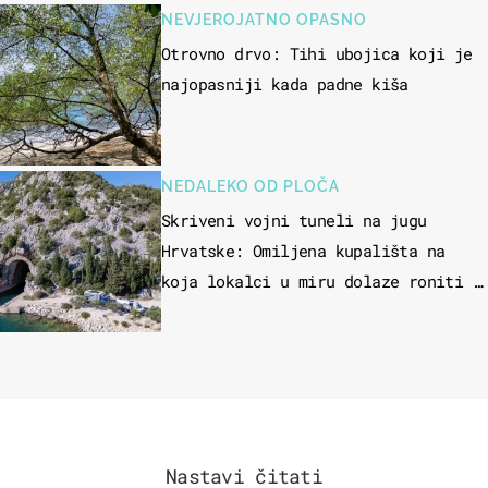
NEVJEROJATNO OPASNO
Otrovno drvo: Tihi ubojica koji je
najopasniji kada padne kiša
NEDALEKO OD PLOČA
Skriveni vojni tuneli na jugu
Hrvatske: Omiljena kupališta na
koja lokalci u miru dolaze roniti i
skakati u more
Nastavi čitati