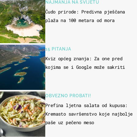
NAJMANJA NA SVIJETU
Čudo prirode: Predivna pješčana
plaža na 100 metara od mora
15 PITANJA
Kviz općeg znanja: Za one pred
kojima se i Google može sakriti
OBVEZNO PROBATI!
Prefina ljetna salata od kupusa:
Kremasto savršenstvo koje najbolje
paše uz pečeno meso