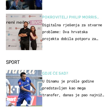
POKROVITELJ PHILIP MORRIS
ZAGREB
Digitalna rješenja za stvarne
probleme: Dva hrvatska
projekta dobila potporu za
razvoj
SPORT
GDJE ĆE SAD?
U Dinamu je prošle godine
predstavljen kao mega
transfer, danas je pao najniže
u karijeri