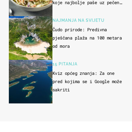
koje najbolje paše uz pečeno
meso
NAJMANJA NA SVIJETU
Čudo prirode: Predivna
pješčana plaža na 100 metara
od mora
15 PITANJA
Kviz općeg znanja: Za one
pred kojima se i Google može
sakriti