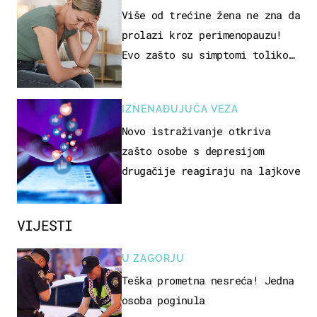
STUDIJE
Više od trećine žena ne zna da
prolazi kroz perimenopauzu!
Evo zašto su simptomi toliko
zbunjujući
IZNENAĐUJUĆA VEZA
Novo istraživanje otkriva
zašto osobe s depresijom
drugačije reagiraju na lajkove
VIJESTI
U ZAGORJU
Teška prometna nesreća! Jedna
osoba poginula