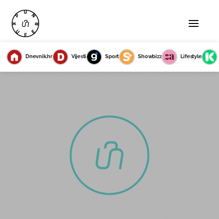
Dnevnik.hr
Vijesti
Sport
Showbizz
Lifestyle