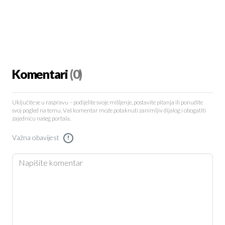
Komentari
(0)
Uključite se u raspravu – podijelite svoje mišljenje, postavite pitanja ili ponudite
svoj pogled na temu. Vaš komentar može potaknuti zanimljiv dijalog i obogatiti
zajednicu našeg portala.
Važna obavijest
!