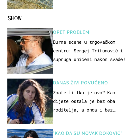
pokretljivost
SHOW
OPET PROBLEMI
Burne scene u trgovačkom
centru: Sergej Trifunović i
supruga uhićeni nakon svađe!
DANAS ŽIVI POVUČENO
Znate li tko je ovo? Kao
dijete ostala je bez oba
roditelja, a onda i bez
milijuna koje je trebala
naslijediti
"KAO DA SU NOVAK ĐOKOVIĆ"