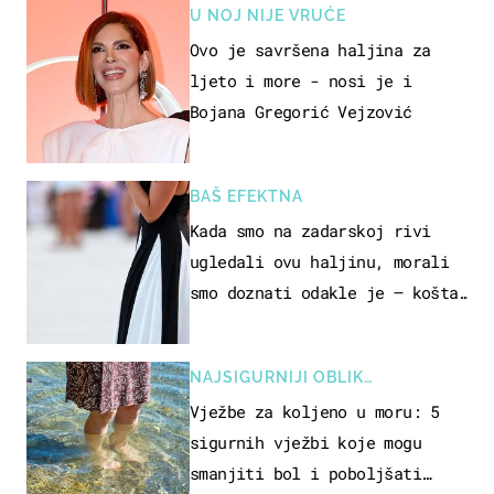
U NOJ NIJE VRUĆE
Ovo je savršena haljina za
ljeto i more - nosi je i
Bojana Gregorić Vejzović
BAŠ EFEKTNA
Kada smo na zadarskoj rivi
ugledali ovu haljinu, morali
smo doznati odakle je – košta
samo 18 eura
NAJSIGURNIJI OBLIK
REKREACIJE
Vježbe za koljeno u moru: 5
sigurnih vježbi koje mogu
smanjiti bol i poboljšati