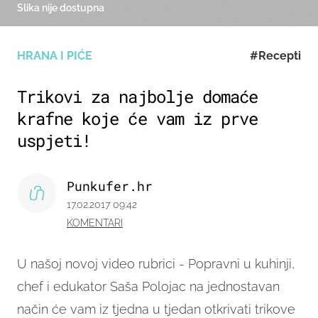
Slika nije dostupna
HRANA I PIĆE
#Recepti
Trikovi za najbolje domaće
krafne koje će vam iz prve
uspjeti!
Punkufer.hr
17.02.2017 09:42
KOMENTARI
U našoj novoj video rubrici - Popravni u kuhinji,
chef i edukator Saša Polojac na jednostavan
način će vam iz tjedna u tjedan otkrivati trikove