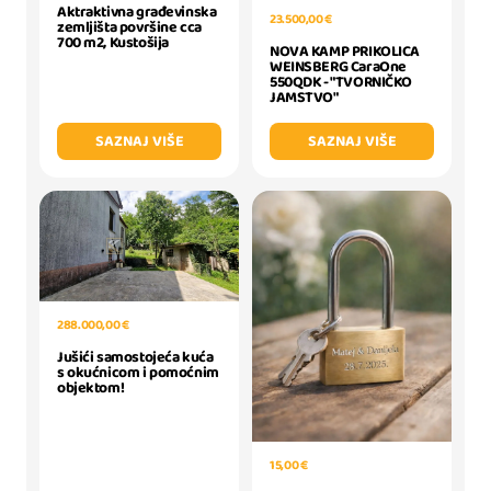
Aktraktivna građevinska
23.500,00 €
zemljišta površine cca
700 m2, Kustošija
NOVA KAMP PRIKOLICA
WEINSBERG CaraOne
550QDK - "TVORNIČKO
JAMSTVO"
SAZNAJ VIŠE
SAZNAJ VIŠE
288.000,00 €
Jušići samostojeća kuća
s okućnicom i pomoćnim
objektom!
15,00 €