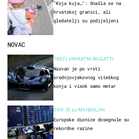
"Koja kuja…": Snašla se na
hrvatskoj granici, ali
gledatelji su podijeljeni
NOVAC
TREĆI UNIKATNI BUGATTI
Nazvan je po vrsti
srednjovjekovnog viteškog
konja i visok samo metar
OVO JE 10 NAJBOLJIH
Europske dionice dosegnule su
rekordne razine