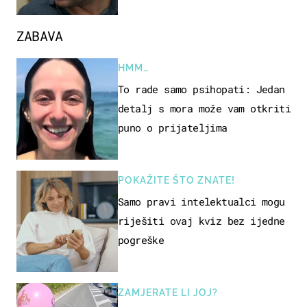
ZABAVA
HMM…
To rade samo psihopati: Jedan
detalj s mora može vam otkriti
puno o prijateljima
POKAŽITE ŠTO ZNATE!
Samo pravi intelektualci mogu
riješiti ovaj kviz bez ijedne
pogreške
ZAMJERATE LI JOJ?