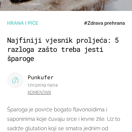
(Foto:Getty Images)
HRANA I PIĆE
#Zdrava prehrana
Najfiniji vjesnik proljeća: 5
razloga zašto treba jesti
šparoge
Punkufer
17.03.2019 09:04
KOMENTARI
Šparoga je povrće bogato flavonoidima i
saponinima koje čuvaju srce i krvne žile. Uz to
sadrže glutation koji se smatra jednim od