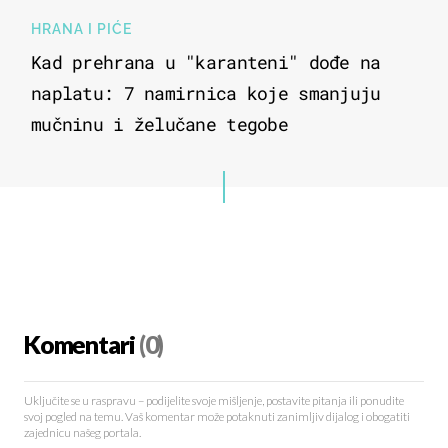
HRANA I PIĆE
Kad prehrana u "karanteni" dođe na
naplatu: 7 namirnica koje smanjuju
mučninu i želučane tegobe
Komentari
(0)
Uključite se u raspravu – podijelite svoje mišljenje, postavite pitanja ili ponudite
svoj pogled na temu. Vaš komentar može potaknuti zanimljiv dijalog i obogatiti
zajednicu našeg portala.