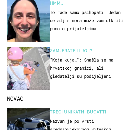
HMM…
To rade samo psihopati: Jedan
detalj s mora može vam otkriti
puno o prijateljima
ZAMJERATE LI JOJ?
"Koja kuja…": Snašla se na
hrvatskoj granici, ali
gledatelji su podijeljeni
NOVAC
TREĆI UNIKATNI BUGATTI
Nazvan je po vrsti
srednjovjekovnog viteškog