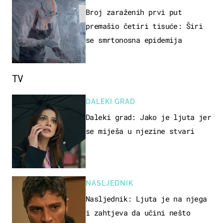
Broj zaraženih prvi put
premašio četiri tisuće: Širi
se smrtonosna epidemija
TV
DALEKI GRAD
Daleki grad: Jako je ljuta jer
se miješa u njezine stvari
NASLJEDNIK
Nasljednik: Ljuta je na njega
i zahtjeva da učini nešto