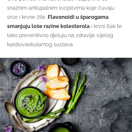
snažnim antiupalnim svojstvima koje čuvaju
srce i krvne žile.
Flavonoidi u šparogama
smanjuju loše razine kolesterola
i krvni tlak te
tako preventivno djeluju na zdravlje cijelog
kardiovaskularnog sustava.