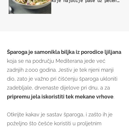
koje najbolje paše uz pečeno
meso
Šparoga je samonikla biljka iz porodice ljiljana
koja se na području Mediterana jede već
zadnjih 2.000 godina. Jestiv je tek njeni manji
dio, zato je važno pri čišćenju šparoga ukloniti
zadebljale, drvenaste dijelove pri dnu, a za
pripremu jela iskoristiti tek mekane vrhove
.
Otkrijte kakav je sastav šparoga, i zašto ih je
poželjno što češće koristiti u proljetnim