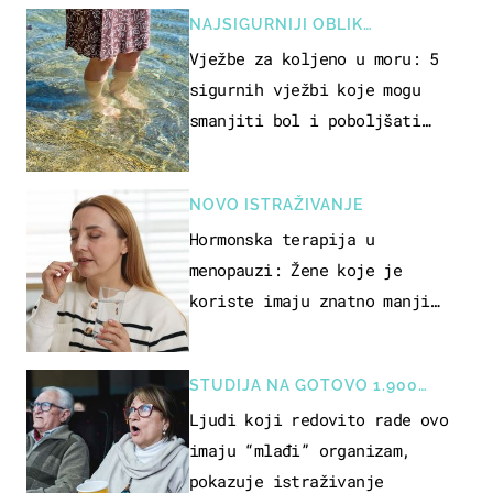
NAJSIGURNIJI OBLIK
REKREACIJE
Vježbe za koljeno u moru: 5
sigurnih vježbi koje mogu
smanjiti bol i poboljšati
pokretljivost
NOVO ISTRAŽIVANJE
Hormonska terapija u
menopauzi: Žene koje je
koriste imaju znatno manji
rizik od ovoga
STUDIJA NA GOTOVO 1.900
OSOBA
Ljudi koji redovito rade ovo
imaju “mlađi” organizam,
pokazuje istraživanje