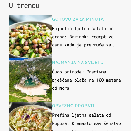
U trendu
GOTOVO ZA 15 MINUTA
Najbolja ljetna salata od
graha: Brzinski recept za
dane kada je prevruće za
kuhanje
NAJMANJA NA SVIJETU
Čudo prirode: Predivna
pješčana plaža na 100 metara
od mora
OBVEZNO PROBATI!
Prefina ljetna salata od
kupusa: Kremasto savršenstvo