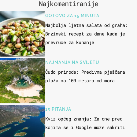
Najkomentiranije
GOTOVO ZA 15 MINUTA
Najbolja ljetna salata od graha:
Brzinski recept za dane kada je
prevruće za kuhanje
NAJMANJA NA SVIJETU
Čudo prirode: Predivna pješčana
plaža na 100 metara od mora
15 PITANJA
Kviz općeg znanja: Za one pred
kojima se i Google može sakriti