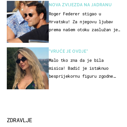
NOVA ZVIJEZDA NA JADRANU
Roger Federer stigao u
Hrvatsku! Za njegovu ljubav
prema našem otoku zaslužan je
jedan poznati Hrvat
"VRUĆE JE OVDJE"
Malo tko zna da je bila
misica! Badić je istaknuo
besprijekornu figuru zgodne
voditeljice
ZDRAVLJE