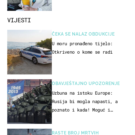
VIJESTI
ČEKA SE NALAZ OBDUKCIJE
U moru pronađeno tijelo:
Otkriveno o kome se radi
OBAVJEŠTAJNO UPOZORENJE
Uzbuna na istoku Europe:
Rusija bi mogla napasti, a
poznato i kada! Moguć i
kopneni upad u članicu NATO-a
RASTE BROJ MRTVIH