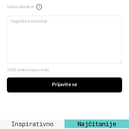
Važna obavijest
!
1500 znakova preostalo
Prijavite se
Inspirativno
Najčitanije