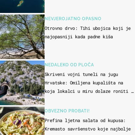
NEVJEROJATNO OPASNO
Otrovno drvo: Tihi ubojica koji je
najopasniji kada padne kiša
NEDALEKO OD PLOČA
Skriveni vojni tuneli na jugu
Hrvatske: Omiljena kupališta na
koja lokalci u miru dolaze roniti i
skakati u more
OBVEZNO PROBATI!
Prefina ljetna salata od kupusa:
Kremasto savršenstvo koje najbolje