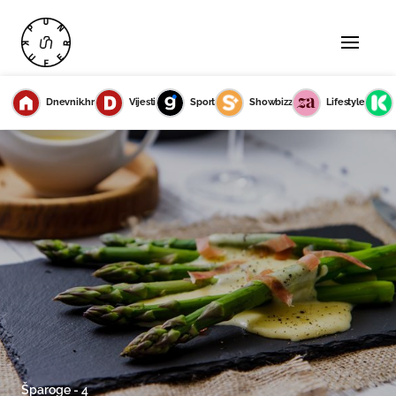
Dnevnik.hr
Vijesti
Sport
Showbizz
Lifestyle
Šparoge - 4