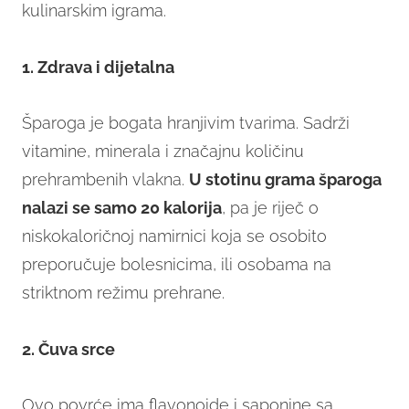
kulinarskim igrama.
1. Zdrava i dijetalna
Šparoga je bogata hranjivim tvarima. Sadrži
vitamine, minerala i značajnu količinu
prehrambenih vlakna.
U stotinu grama šparoga
nalazi se samo 20 kalorija
, pa je riječ o
niskokaloričnoj namirnici koja se osobito
preporučuje bolesnicima, ili osobama na
striktnom režimu prehrane.
2. Čuva srce
Ovo povrće ima flavonoide i saponine sa