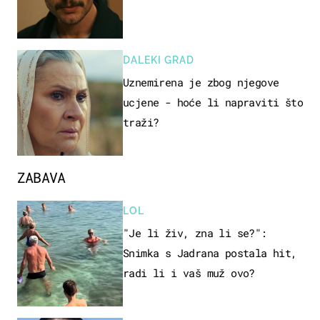
DALEKI GRAD
Uznemirena je zbog njegove
ucjene - hoće li napraviti što
traži?
ZABAVA
LOL
"Je li živ, zna li se?":
Snimka s Jadrana postala hit,
radi li i vaš muž ovo?