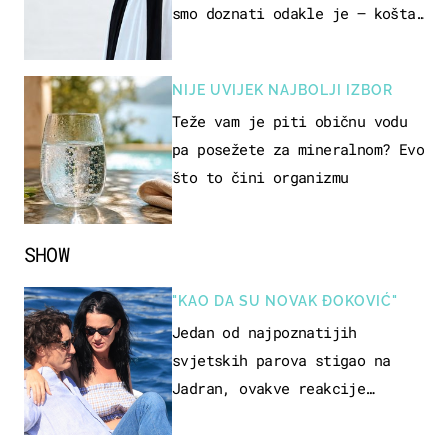
smo doznati odakle je – košta
samo 18 eura
NIJE UVIJEK NAJBOLJI IZBOR
Teže vam je piti običnu vodu
pa posežete za mineralnom? Evo
što to čini organizmu
SHOW
"KAO DA SU NOVAK ĐOKOVIĆ"
Jedan od najpoznatijih
svjetskih parova stigao na
Jadran, ovakve reakcije
vjerojatno nisu očekivali