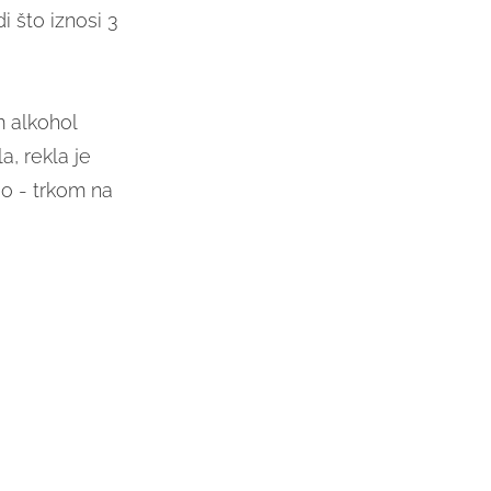
i što iznosi 3
m alkohol
a, rekla je
go - trkom na