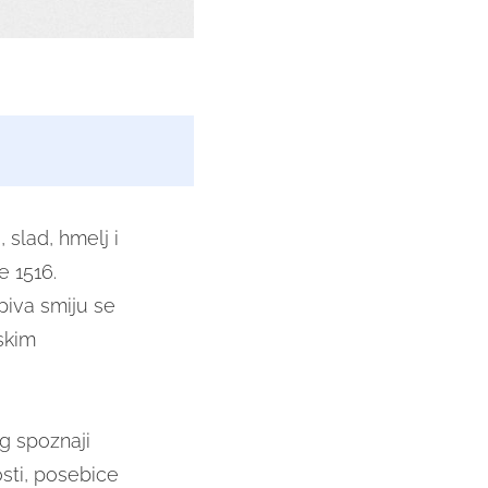
 slad, hmelj i
e 1516.
piva smiju se
vskim
g spoznaji
sti, posebice