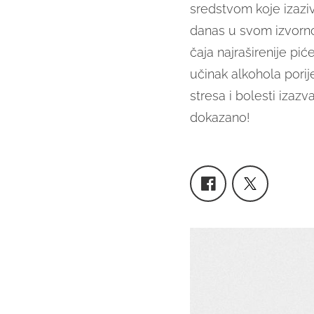
sredstvom koje izazi
danas u svom izvorno
čaja najraširenije pić
učinak alkohola porij
stresa i bolesti izaz
dokazano!