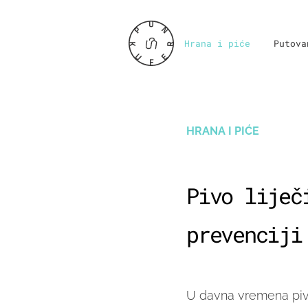
Hrana i piće
Putova
HRANA I PIĆE
Pivo liječ
prevenciji
U davna vremena pivo