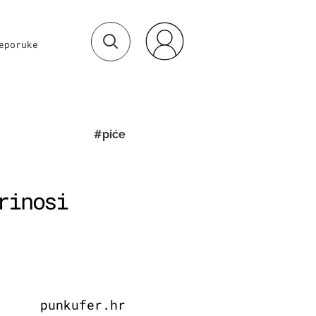
eporuke
#piće
rinosi
punkufer.hr