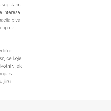
h supstanci
e interesa
acija piva
 tipa 2,
edično
šnjice koje
votni vijek
vanju na
uljinu