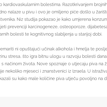
č o kardiovaskularnim bolestima. Razotkrivanjem brojni
dno nalaze u pivu i ovo je omiljeno piće došlo u žarišt
stvenika. Niz studija pokazao je kako umjerena konzum
jeti prevenciji karcinogeneze, osteoporoze, dijabetesa
rnih bolesti te kognitivnog slabljenja u starijoj dobi.
emariti ni opuštajući učinak alkohola i hmelja te poslj
nu stresa, što igra bitnu ulogu u razvoju bolesti dana
s načinom života. Nove spoznaje o utjecaju piva na ži
rije nekoliko mjeseci i znanstvenici iz Izraela. U istraži
azali su kako male količine piva utječu povoljno na d