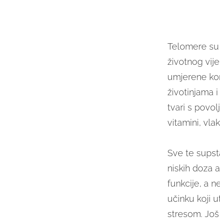
Telomere su s
životnog vije
umjerene kon
životinjama i
tvari s povol
vitamini, vlak
Sve te supst
niskih doza a
funkcije, a 
učinku koji u
stresom. Još