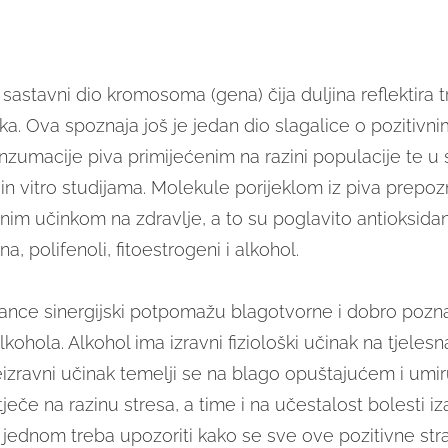
astavni dio kromosoma (gena) čija duljina reflektira t
ka. Ova spoznaja još je jedan dio slagalice o pozitivn
zumacije piva primijećenim na razini populacije te u 
 in vitro studijama. Molekule porijeklom iz piva prepo
jnim učinkom na zdravlje, a to su poglavito antioksidans
na, polifenoli, fitoestrogeni i alkohol.
ance sinergijski potpomažu blagotvorne i dobro pozn
lkohola. Alkohol ima izravni fiziološki učinak na tjelesna
neizravni učinak temelji se na blago opuštajućem i um
tječe na razinu stresa, a time i na učestalost bolesti i
 jednom treba upozoriti kako se sve ove pozitivne str