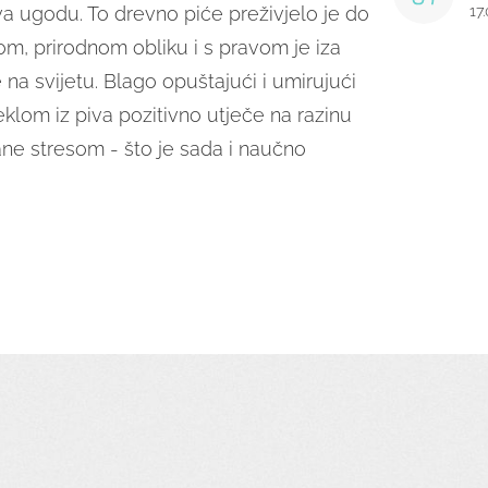
va ugodu. To drevno piće preživjelo je do
17
m, prirodnom obliku i s pravom je iza
e na svijetu.
Blago opuštajući i umirujući
eklom iz piva pozitivno utječe na razinu
vane stresom - što je sada i naučno