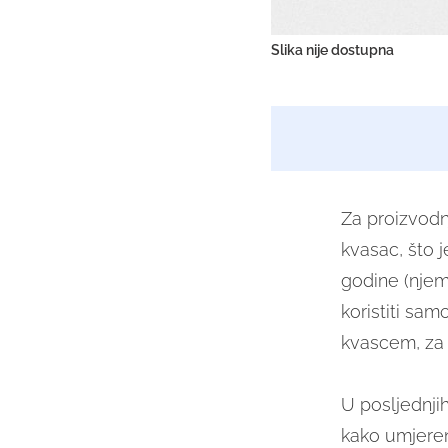
Slika nije dostupna
Za proizvodnj
kvasac, što j
godine (njem
koristiti sam
kvascem, za k
U posljednji
kako umjeren