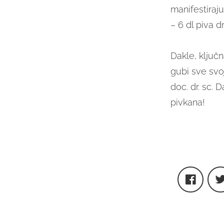
manifestiraju
– 6 dl piva 
Dakle, ključn
gubi sve svoj
doc. dr. sc. 
pivkana!