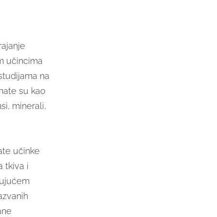
rajanje
im učincima
studijama na
znate su kao
i, minerali,
ate učinke
 tkiva i
irujućem
zazvanih
ane