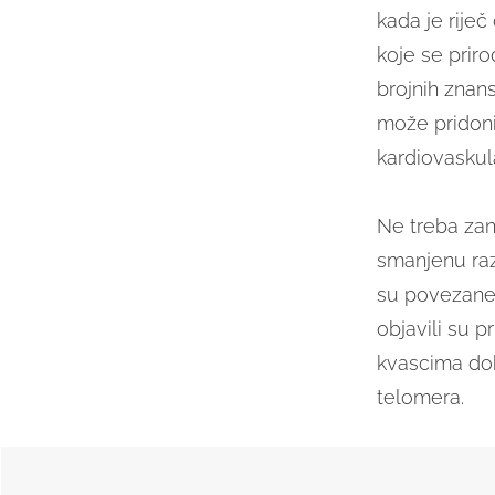
kada je rije
koje se priro
brojnih znan
može pridoni
kardiovaskula
Ne treba zan
smanjenu razi
su povezane 
objavili su p
kvascima dok
telomera.