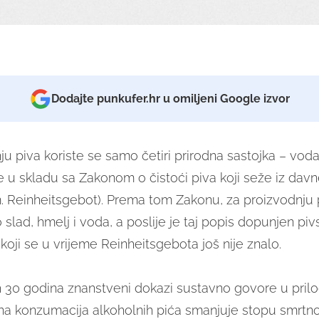
Dodajte punkufer.hr u omiljeni Google izvor
u piva koriste se samo četiri prirodna sastojka – voda,
e u skladu sa Zakonom o čistoći piva koji seže iz davn
. Reinheitsgebot). Prema tom Zakonu, za proizvodnju 
o slad, hmelj i voda, a poslije je taj popis dopunjen pi
oji se u vrijeme Reinheitsgebota još nije znalo.
h 30 godina znanstveni dokazi sustavno govore u prilo
a konzumacija alkoholnih pića smanjuje stopu smrtno