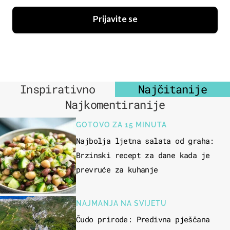
Prijavite se
Inspirativno
Najčitanije
Najkomentiranije
GOTOVO ZA 15 MINUTA
Najbolja ljetna salata od graha:
Brzinski recept za dane kada je
prevruće za kuhanje
NAJMANJA NA SVIJETU
Čudo prirode: Predivna pješčana