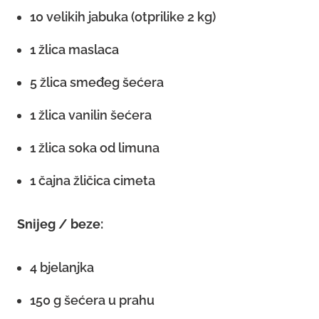
10 velikih jabuka (otprilike 2 kg)
1 žlica maslaca
5 žlica smeđeg šećera
1 žlica vanilin šećera
1 žlica soka od limuna
1 čajna žličica cimeta
Snijeg / beze:
4 bjelanjka
150 g šećera u prahu