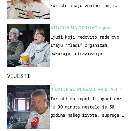
koriste imaju znatno manji
rizik od ovoga
STUDIJA NA GOTOVO 1.900
OSOBA
Ljudi koji redovito rade ovo
imaju “mlađi” organizam,
pokazuje istraživanje
VIJESTI
"I DALJE SU PLESALI, VRIŠTALI..."
Turisti mu zapalili apartman:
"U 30 minuta nestalo je 50
godina našeg života, supruga i
ja ne možemo oka sklopiti"