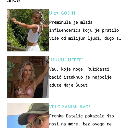
U 27. GODINI
Preminula je mlada
influencerica koju je pratilo
više od milijun ljudi, dugo se
borila s opakom bolešću
"UUUUUUFFFF"
Vau, koje noge! Ružičasti
badić istaknuo je najbolje
adute Maje Šuput
VRLO ZANIMLJIVO!
Franka Batelić pokazala što
nosi na more, bez ovoga ne