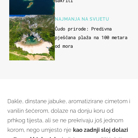
sakriti
NAJMANJA NA SVIJETU
Čudo prirode: Predivna
pješčana plaža na 100 metara
od mora
Dakle, dinstane jabuke, aromatizirane cimetom i
vanilin šećerom, dolaze na donju koru od
prhkog tijesta, ali se ne prekrivaju još jednom
korom, nego umjesto nje
kao zadnji sloj dolazi