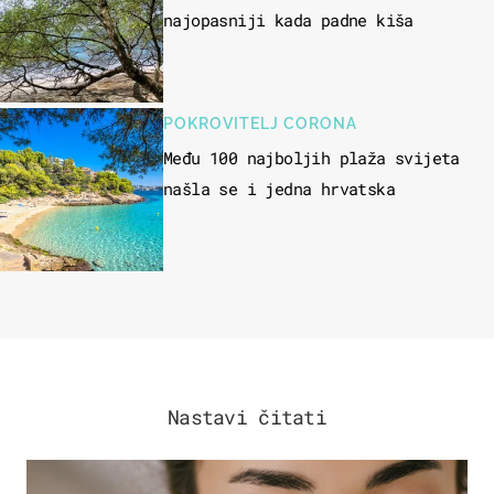
najopasniji kada padne kiša
POKROVITELJ CORONA
Među 100 najboljih plaža svijeta
našla se i jedna hrvatska
Nastavi čitati
MODA & LJEPOTA