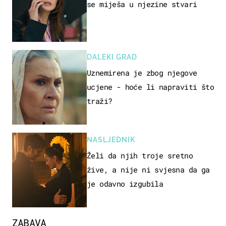
se miješa u njezine stvari
DALEKI GRAD
Uznemirena je zbog njegove
ucjene - hoće li napraviti što
traži?
NASLJEDNIK
Želi da njih troje sretno
žive, a nije ni svjesna da ga
je odavno izgubila
ZABAVA