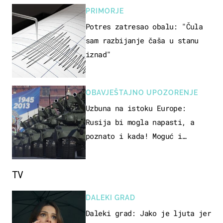
PRIMORJE
Potres zatresao obalu: "Čula
sam razbijanje čaša u stanu
iznad"
OBAVJEŠTAJNO UPOZORENJE
Uzbuna na istoku Europe:
Rusija bi mogla napasti, a
poznato i kada! Moguć i
kopneni upad u članicu NATO-a
TV
DALEKI GRAD
Daleki grad: Jako je ljuta jer