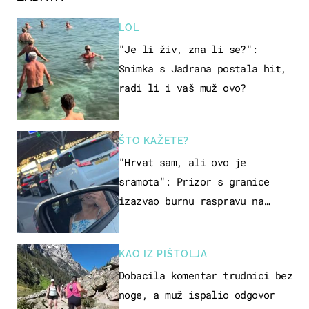
LOL
"Je li živ, zna li se?":
Snimka s Jadrana postala hit,
radi li i vaš muž ovo?
ŠTO KAŽETE?
"Hrvat sam, ali ovo je
sramota": Prizor s granice
izazvao burnu raspravu na
društvenim mrežama
KAO IZ PIŠTOLJA
Dobacila komentar trudnici bez
noge, a muž ispalio odgovor