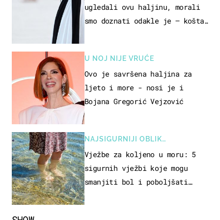
ugledali ovu haljinu, morali
smo doznati odakle je – košta
samo 18 eura
U NOJ NIJE VRUĆE
Ovo je savršena haljina za
ljeto i more - nosi je i
Bojana Gregorić Vejzović
NAJSIGURNIJI OBLIK
REKREACIJE
Vježbe za koljeno u moru: 5
sigurnih vježbi koje mogu
smanjiti bol i poboljšati
pokretljivost
SHOW