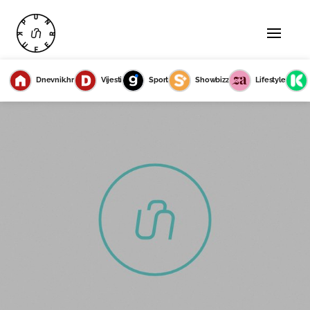
Dnevnik.hr
Vijesti
Sport
Showbizz
Lifestyle