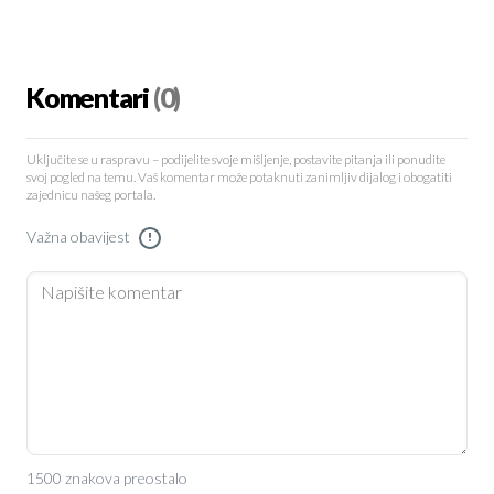
Komentari
(0)
Uključite se u raspravu – podijelite svoje mišljenje, postavite pitanja ili ponudite
svoj pogled na temu. Vaš komentar može potaknuti zanimljiv dijalog i obogatiti
zajednicu našeg portala.
Važna obavijest
!
1500 znakova preostalo