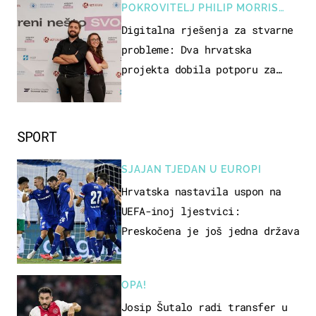
POKROVITELJ PHILIP MORRIS
ZAGREB
Digitalna rješenja za stvarne
probleme: Dva hrvatska
projekta dobila potporu za
razvoj
SPORT
SJAJAN TJEDAN U EUROPI
Hrvatska nastavila uspon na
UEFA-inoj ljestvici:
Preskočena je još jedna država
OPA!
Josip Šutalo radi transfer u