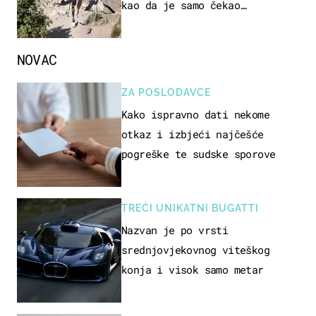
kao da je samo čekao…
NOVAC
ZA POSLODAVCE
Kako ispravno dati nekome
otkaz i izbjeći najčešće
pogreške te sudske sporove
TREĆI UNIKATNI BUGATTI
Nazvan je po vrsti
srednjovjekovnog viteškog
konja i visok samo metar