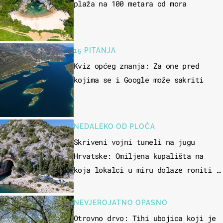
plaža na 100 metara od mora
15 PITANJA
Kviz općeg znanja: Za one pred
kojima se i Google može sakriti
NEDALEKO OD PLOČA
Skriveni vojni tuneli na jugu
Hrvatske: Omiljena kupališta na
koja lokalci u miru dolaze roniti i
skakati u more
NEVJEROJATNO OPASNO
Otrovno drvo: Tihi ubojica koji je