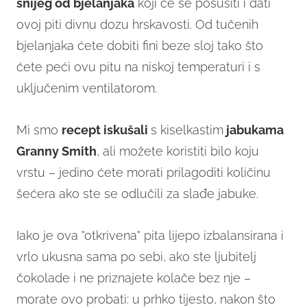
snijeg od bjelanjaka
koji će se posušiti i dati
ovoj piti divnu dozu hrskavosti. Od tučenih
bjelanjaka ćete dobiti fini beze sloj tako što
ćete peći ovu pitu na niskoj temperaturi i s
uključenim ventilatorom.
Mi smo
recept
iskušali
s kiselkastim
jabukama
Granny Smith
, ali možete koristiti bilo koju
vrstu – jedino ćete morati prilagoditi količinu
šećera ako ste se odlučili za slađe jabuke.
Iako je ova "otkrivena" pita lijepo izbalansirana i
vrlo ukusna sama po sebi, ako ste ljubitelj
čokolade i ne priznajete kolače bez nje –
morate ovo probati: u prhko tijesto, nakon što