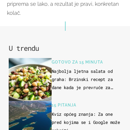
priprema se lako, a rezultat je pravi, konkretan
kolač.
U trendu
GOTOVO ZA 15 MINUTA
Najbolja ljetna salata od
graha: Brzinski recept za
dane kada je prevruće za
kuhanje
15 PITANJA
Kviz općeg znanja: Za one
pred kojima se i Google može