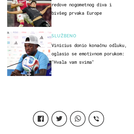
redove nogometnog diva i
bivšeg prvaka Europe
SLUŽBENO
Vinicius donio konačnu odluku,
oglasio se emotivnom porukom:
"Hvala vam svima"