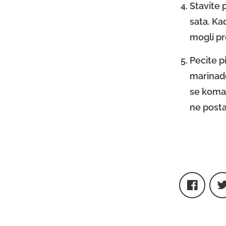
Stavite 
sata. Ka
mogli pr
Pecite p
marinado
se komad
ne posta