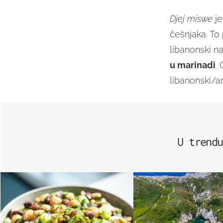
Djej miswe
je
češnjaka. To 
libanonski na
u marinadi
.
libanonski/ar
U trendu