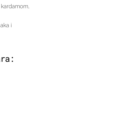
 i kardamom,
aka i
ara: