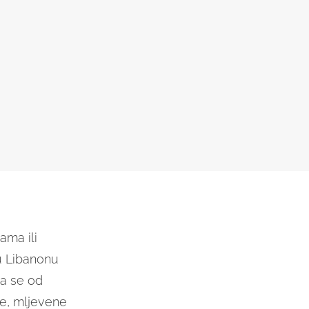
ama ili
 u Libanonu
va se od
će, mljevene