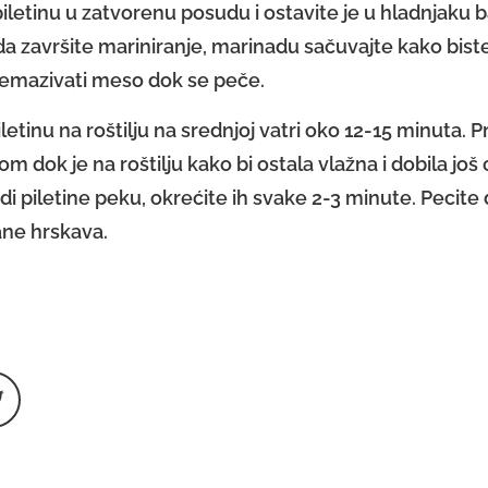
piletinu u zatvorenu posudu i ostavite je u hladnjaku b
da završite mariniranje, marinadu sačuvajte kako bis
emazivati meso dok se peče.
iletinu na roštilju na srednjoj vatri oko 12-15 minuta. 
m dok je na roštilju kako bi ostala vlažna i dobila još
i piletine peku, okrećite ih svake 2-3 minute. Pecite 
ne hrskava.