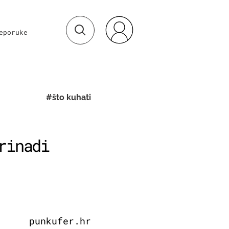
eporuke
#što kuhati
rinadi
punkufer.hr