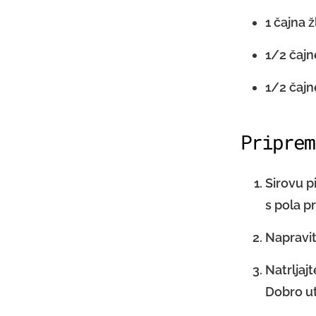
1 čajna ž
1/2 čajn
1/2 čajn
Priprem
Sirovu p
s pola p
Napravit
Natrljajt
Dobro ut