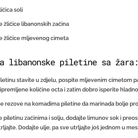
ličica soli
e žličice libanonskih začina
e žličice mljevenog cimeta
a libanonske piletine sa žara
iletinu stavite u zdjelu, pospite mljevenim cimetom pa j
ripremljene količine octa i zatim dobro isperite hla
e rezove na komadima piletine da marinada bolje pr
e piletinu začinima i solju, dodajte limunov sok i preost
rljajte. Dodajte ulje, pa sve utrljajte još jednom u mes