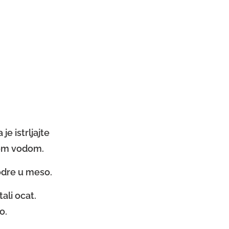
:
e istrljajte
dnom vodom.
odre u meso.
ali ocat.
o.