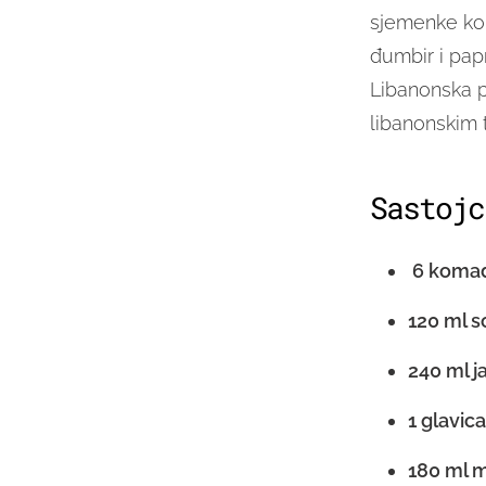
sjemenke kor
đumbir i papr
Libanonska p
libanonskim 
Sastojc
6 komada 
120 ml s
240 ml j
1 glavic
180 ml m