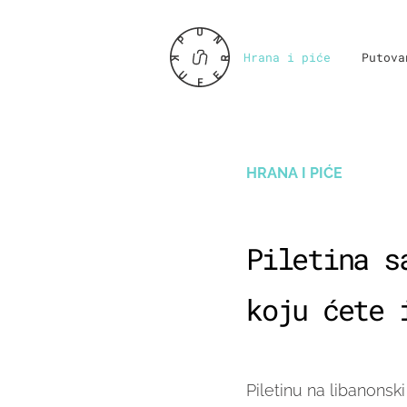
Hrana i piće
Putova
HRANA I PIĆE
Piletina s
koju ćete 
Piletinu na libanonsk