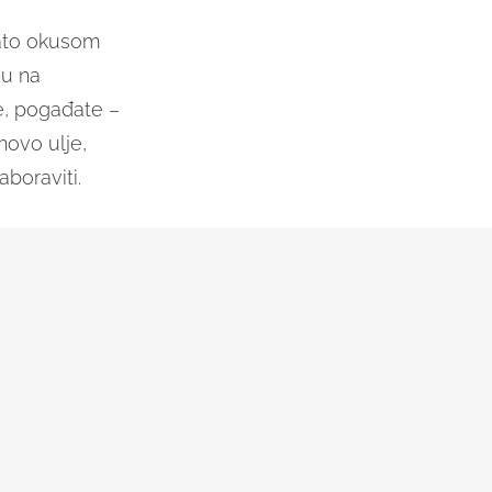
gato okusom
nu na
je, pogađate –
novo ulje,
aboraviti.