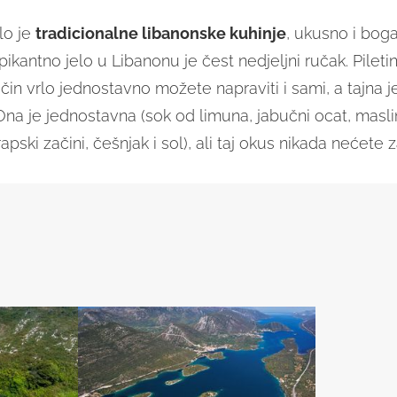
lo je
tradicionalne libanonske kuhinje
, ukusno i bo
pikantno jelo u Libanonu je čest nedjeljni ručak. Pileti
čin vrlo jednostavno možete napraviti i sami, a tajna 
 Ona je jednostavna (sok od limuna, jabučni ocat, masli
apski začini, češnjak i sol), ali taj okus nikada nećete z