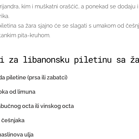
ijandra, kim i muškatni orašćić, a ponekad se dodaju
ika.
iletina sa žara sjajno će se slagati s umakom od češnj
tankim pita-kruhom.
i za libanonsku piletinu sa ž
piletine (prsa ili zabatci)
oka od limuna
abučnog octa ili vinskog octa
a češnjaka
aslinova ulja