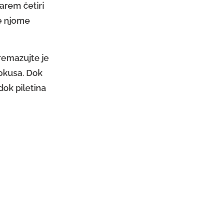
arem četiri
te njome
Premazujte je
 okusa. Dok
dok piletina