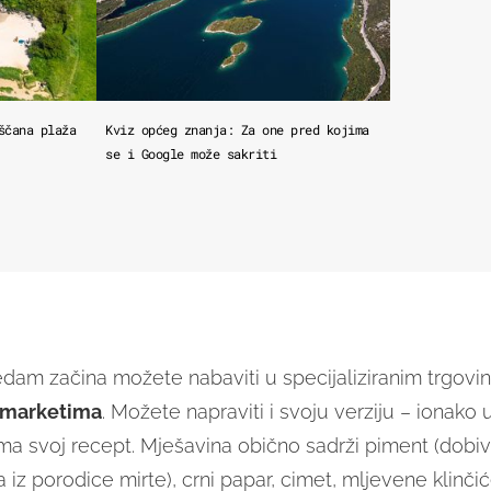
ščana plaža
Kviz općeg znanja: Za one pred kojima
se i Google može sakriti
dam začina možete nabaviti u specijaliziranim trgovin
rmarketima
. Možete napraviti i svoju verziju – ionako
ma svoj recept. Mješavina obično sadrži piment (dobi
 iz porodice mirte), crni papar, cimet, mljevene klinči