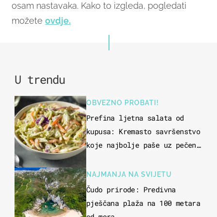
osam nastavaka. Kako to izgleda, pogledati
možete
ovdje.
U trendu
OBVEZNO PROBATI!
Prefina ljetna salata od
kupusa: Kremasto savršenstvo
koje najbolje paše uz pečeno
meso
NAJMANJA NA SVIJETU
Čudo prirode: Predivna
pješčana plaža na 100 metara
od mora