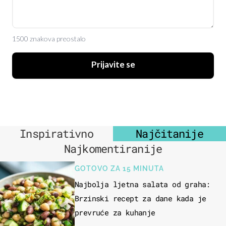
1500 znakova preostalo
Prijavite se
Inspirativno
Najčitanije
Najkomentiranije
GOTOVO ZA 15 MINUTA
Najbolja ljetna salata od graha:
Brzinski recept za dane kada je
prevruće za kuhanje