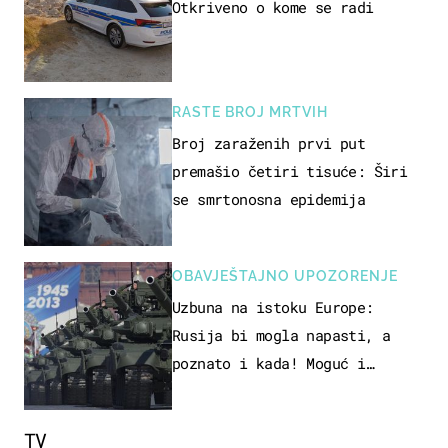
Otkriveno o kome se radi
RASTE BROJ MRTVIH
Broj zaraženih prvi put
premašio četiri tisuće: Širi
se smrtonosna epidemija
OBAVJEŠTAJNO UPOZORENJE
Uzbuna na istoku Europe:
Rusija bi mogla napasti, a
poznato i kada! Moguć i
kopneni upad u članicu NATO-a
TV