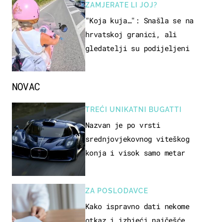
ZAMJERATE LI JOJ?
"Koja kuja…": Snašla se na
hrvatskoj granici, ali
gledatelji su podijeljeni
NOVAC
TREĆI UNIKATNI BUGATTI
Nazvan je po vrsti
srednjovjekovnog viteškog
konja i visok samo metar
ZA POSLODAVCE
Kako ispravno dati nekome
otkaz i izbjeći najčešće