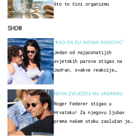
što to čini organizmu
SHOW
"KAO DA SU NOVAK ĐOKOVIĆ"
Jedan od najpoznatijih
svjetskih parova stigao na
Jadran, ovakve reakcije
vjerojatno nisu očekivali
NOVA ZVIJEZDA NA JADRANU
Roger Federer stigao u
Hrvatsku! Za njegovu ljubav
prema našem otoku zaslužan je
jedan poznati Hrvat