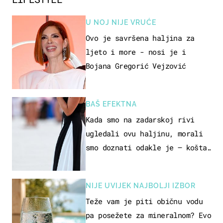
U NOJ NIJE VRUĆE
Ovo je savršena haljina za
ljeto i more - nosi je i
Bojana Gregorić Vejzović
BAŠ EFEKTNA
Kada smo na zadarskoj rivi
ugledali ovu haljinu, morali
smo doznati odakle je – košta
samo 18 eura
NIJE UVIJEK NAJBOLJI IZBOR
Teže vam je piti običnu vodu
pa posežete za mineralnom? Evo