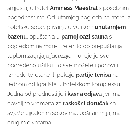
smještaj u hotel
Aminess
Maestral
s posebnim
pogodnostima. Od jutarnjeg pogleda na more iz
hotelske sobe, plivanja u velikom
unutarnjem
bazenu
, opuštanja u
parnoj oazi
sauna
s
pogledom na more i zelenilo do prepuštanja
toplom zagrljaju
jacuzzija
– ondje je sve
podređeno užitku. To sve možete i ponoviti
između teretane ili pokoje
partije tenisa
na
jednom od igrališta u hotelskom kompleksu.
Jedna od prednosti je i
kasna odjav
a jer ima i
dovoljno vremena za
raskošni doručak
sa
svježe cijeđenim sokovima, poširanim jajima i
drugim divotama.