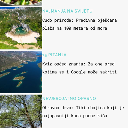
NAJMANJA NA SVIJETU
Čudo prirode: Predivna pješčana
plaža na 100 metara od mora
15 PITANJA
Kviz općeg znanja: Za one pred
kojima se i Google može sakriti
NEVJEROJATNO OPASNO
Otrovno drvo: Tihi ubojica koji je
najopasniji kada padne kiša