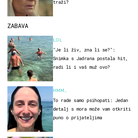
traži?
ZABAVA
LOL
"Je li živ, zna li se?":
Snimka s Jadrana postala hit,
radi li i vaš muž ovo?
HMM…
To rade samo psihopati: Jedan
detalj s mora može vam otkriti
puno o prijateljima