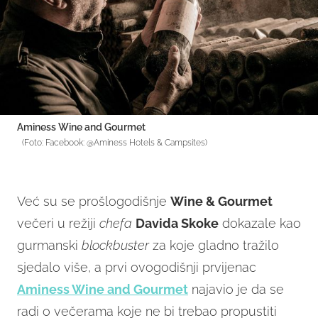
Aminess Wine and Gourmet
(Foto: Facebook: @Aminess Hotels & Campsites)
Već su se prošlogodišnje
Wine & Gourmet
večeri u režiji
chefa
Davida Skoke
dokazale kao
gurmanski
blockbuster
za koje gladno tražilo
sjedalo više, a prvi ovogodišnji prvijenac
Aminess Wine and Gourmet
najavio je da se
radi o večerama koje ne bi trebao propustiti