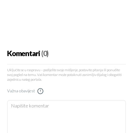
Komentari
(0)
Uključite se u raspravu – podijelite svoje mišljenje, postavite pitanja ili ponudite
svoj pogled na temu. Vaš komentar može potaknuti zanimljiv dijalog i obogatiti
zajednicu našeg portala.
Važna obavijest
!