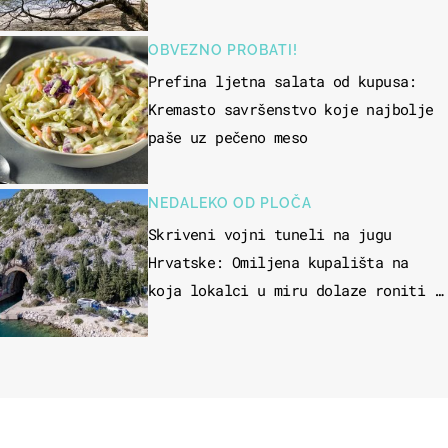
OBVEZNO PROBATI!
Prefina ljetna salata od kupusa:
Kremasto savršenstvo koje najbolje
paše uz pečeno meso
NEDALEKO OD PLOČA
Skriveni vojni tuneli na jugu
Hrvatske: Omiljena kupališta na
koja lokalci u miru dolaze roniti i
skakati u more