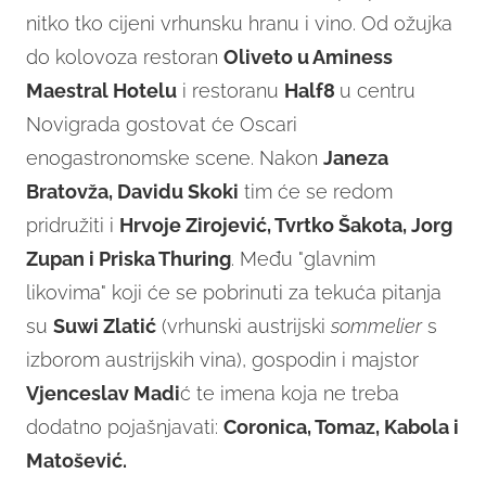
nitko tko cijeni vrhunsku hranu i vino. Od ožujka
do kolovoza restoran
Oliveto u Aminess
Maestral Hotelu
i restoranu
Half8
u centru
Novigrada gostovat će Oscari
enogastronomske scene. Nakon
Janeza
Bratovža, Davidu Skoki
tim će se redom
pridružiti i
Hrvoje Zirojević, Tvrtko Šakota, Jorg
Zupan i Priska Thuring
. Među "glavnim
likovima" koji će se pobrinuti za tekuća pitanja
su
Suwi Zlatić
(vrhunski austrijski
sommelier
s
izborom austrijskih vina), gospodin i majstor
Vjenceslav Madi
ć te imena koja ne treba
dodatno pojašnjavati:
Coronica, Tomaz, Kabola i
Matošević.