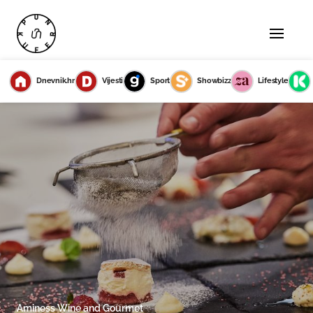
Dnevnik.hr
Vijesti
Sport
Showbizz
Lifestyle
Aminess Wine and Gourmet