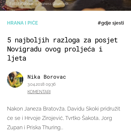
(Foto:Facebook: @Aminess Gourmet)
HRANA I PIĆE
#gdje sjesti
5 najboljih razloga za posjet
Novigradu ovog proljeća i
ljeta
Nika Borovac
3.04.2018 09:36
KOMENTARI
Nakon Janeza Bratovža, Davidu Skoki pridružit
će se i Hrvoje Zirojević, Tvrtko Šakota, Jorg
Zupan i Priska Thuring...