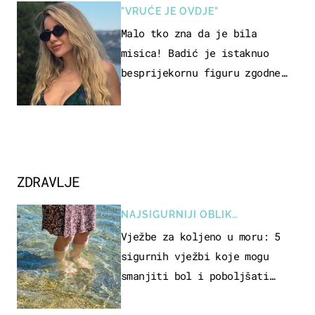
"VRUĆE JE OVDJE"
Malo tko zna da je bila
misica! Badić je istaknuo
besprijekornu figuru zgodne
voditeljice
ZDRAVLJE
NAJSIGURNIJI OBLIK
REKREACIJE
Vježbe za koljeno u moru: 5
sigurnih vježbi koje mogu
smanjiti bol i poboljšati
pokretljivost