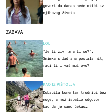
govori da danas neće otići iz
njihovog života
ZABAVA
LOL
"Je li živ, zna li se?":
Snimka s Jadrana postala hit,
radi li i vaš muž ovo?
KAO IZ PIŠTOLJA
Dobacila komentar trudnici bez
noge, a muž ispalio odgovor
kao da je samo čekao…