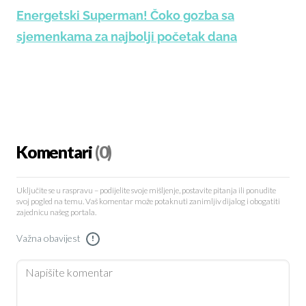
Energetski Superman! Čoko gozba sa
sjemenkama za najbolji početak dana
Komentari
(0)
Uključite se u raspravu – podijelite svoje mišljenje, postavite pitanja ili ponudite
svoj pogled na temu. Vaš komentar može potaknuti zanimljiv dijalog i obogatiti
zajednicu našeg portala.
Važna obavijest
!