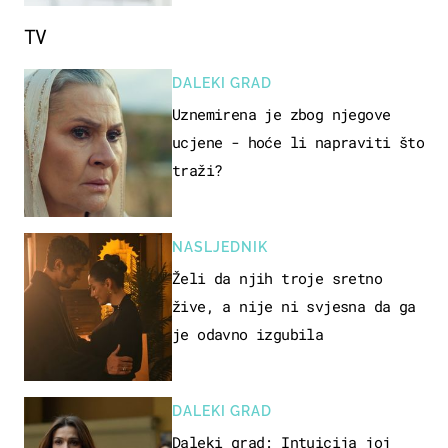
TV
DALEKI GRAD
Uznemirena je zbog njegove
ucjene - hoće li napraviti što
traži?
NASLJEDNIK
Želi da njih troje sretno
žive, a nije ni svjesna da ga
je odavno izgubila
DALEKI GRAD
Daleki grad: Intuicija joj