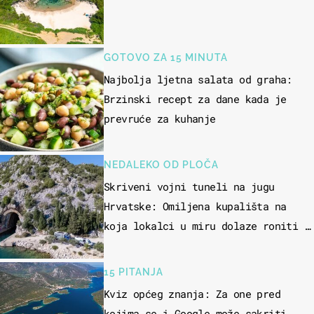
GOTOVO ZA 15 MINUTA
Najbolja ljetna salata od graha:
Brzinski recept za dane kada je
prevruće za kuhanje
NEDALEKO OD PLOČA
Skriveni vojni tuneli na jugu
Hrvatske: Omiljena kupališta na
koja lokalci u miru dolaze roniti i
skakati u more
15 PITANJA
Kviz općeg znanja: Za one pred
kojima se i Google može sakriti