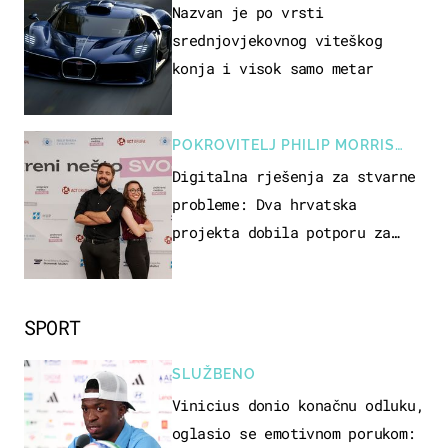
Nazvan je po vrsti
srednjovjekovnog viteškog
konja i visok samo metar
POKROVITELJ PHILIP MORRIS
ZAGREB
Digitalna rješenja za stvarne
probleme: Dva hrvatska
projekta dobila potporu za
razvoj
SPORT
SLUŽBENO
Vinicius donio konačnu odluku,
oglasio se emotivnom porukom: