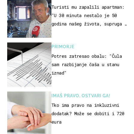
Turisti mu zapalili apartman:
"U 30 minuta nestalo je 50
godina našeg života, supruga i
ja ne možemo oka sklopiti"
PRIMORJE
Potres zatresao obalu: "Čula
sam razbijanje čaša u stanu
iznad"
IMAŠ PRAVO, OSTVARI GA!
Tko ima pravo na inkluzivni
dodatak? Može se dobiti i 720
eura