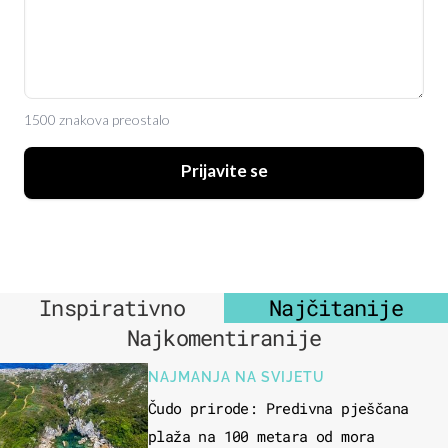
1500 znakova preostalo
Prijavite se
Inspirativno
Najčitanije
Najkomentiranije
NAJMANJA NA SVIJETU
Čudo prirode: Predivna pješčana
plaža na 100 metara od mora