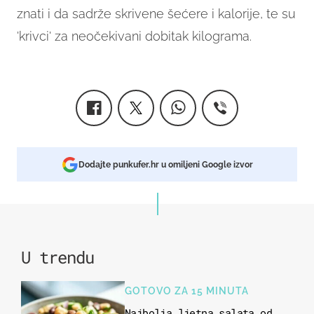
znati i da sadrže skrivene šećere i kalorije, te su
'krivci' za neočekivani dobitak kilograma.
Dodajte punkufer.hr u omiljeni Google izvor
U trendu
GOTOVO ZA 15 MINUTA
Najbolja ljetna salata od