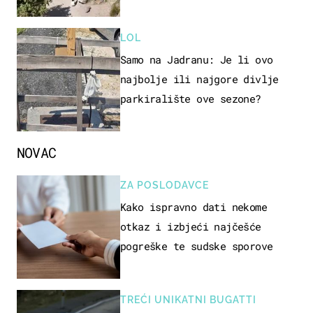
LOL
Samo na Jadranu: Je li ovo
najbolje ili najgore divlje
parkiralište ove sezone?
NOVAC
ZA POSLODAVCE
Kako ispravno dati nekome
otkaz i izbjeći najčešće
pogreške te sudske sporove
TREĆI UNIKATNI BUGATTI