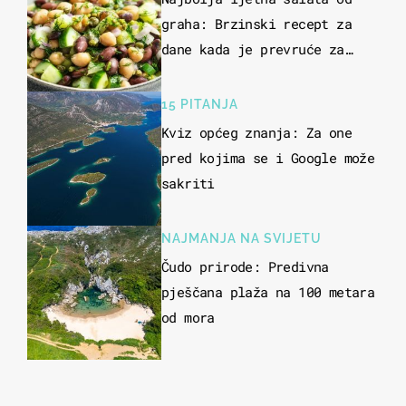
graha: Brzinski recept za
dane kada je prevruće za
kuhanje
15 PITANJA
Kviz općeg znanja: Za one
pred kojima se i Google može
sakriti
NAJMANJA NA SVIJETU
Čudo prirode: Predivna
pješčana plaža na 100 metara
od mora