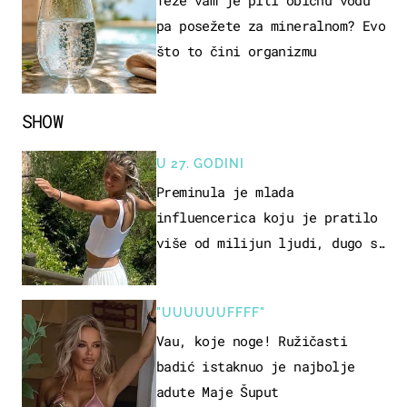
pa posežete za mineralnom? Evo
što to čini organizmu
SHOW
U 27. GODINI
Preminula je mlada
influencerica koju je pratilo
više od milijun ljudi, dugo se
borila s opakom bolešću
"UUUUUUFFFF"
Vau, koje noge! Ružičasti
badić istaknuo je najbolje
adute Maje Šuput