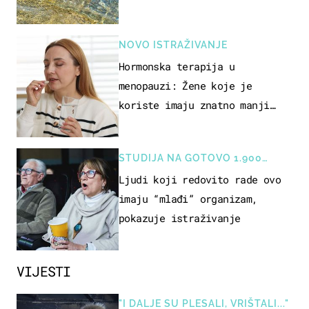
pokretljivost
NOVO ISTRAŽIVANJE
Hormonska terapija u
menopauzi: Žene koje je
koriste imaju znatno manji
rizik od ovoga
STUDIJA NA GOTOVO 1.900
OSOBA
Ljudi koji redovito rade ovo
imaju “mlađi” organizam,
pokazuje istraživanje
VIJESTI
"I DALJE SU PLESALI, VRIŠTALI..."