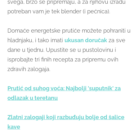
svega, brzo se pripremaju, a za njihovu izradu
potreban vam je tek blender (i pećnica).
Domaće energetske prutiće možete pohraniti u
hladnjaku, i tako imati
ukusan doručak
za sve
dane u tjednu. Upustite se u pustolovinu i
isprobajte tri finih recepta za pripremu ovih
zdravih zalogaja.
Prutić od suhog voća: Najbolji 'suputnik' za
odlazak u teretanu
Zlatni zalogaji koji razbuđuju bolje od šalice
kave