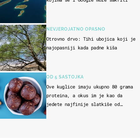
NEVJEROJATNO OPASNO
Otrovno drvo: Tihi ubojica koji je
najopasniji kada padne kiša
OD 5 SASTOJKA
Ove kuglice imaju ukupno 80 grama
proteina, a okus im je kao da
jedete najfinije slatkiše od
čokolade