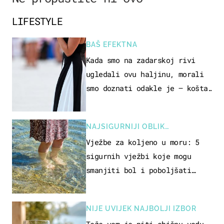
LIFESTYLE
BAŠ EFEKTNA
Kada smo na zadarskoj rivi
ugledali ovu haljinu, morali
smo doznati odakle je – košta
samo 18 eura
NAJSIGURNIJI OBLIK
REKREACIJE
Vježbe za koljeno u moru: 5
sigurnih vježbi koje mogu
smanjiti bol i poboljšati
pokretljivost
NIJE UVIJEK NAJBOLJI IZBOR
Teže vam je piti običnu vodu