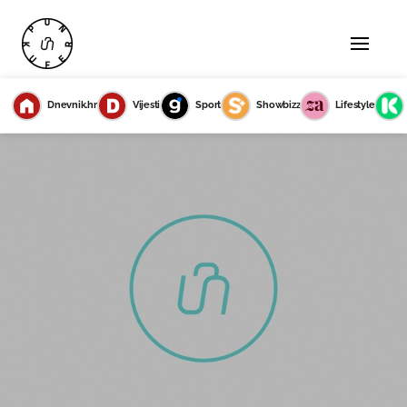
Dnevnik.hr
Vijesti
Sport
Showbizz
Lifestyle