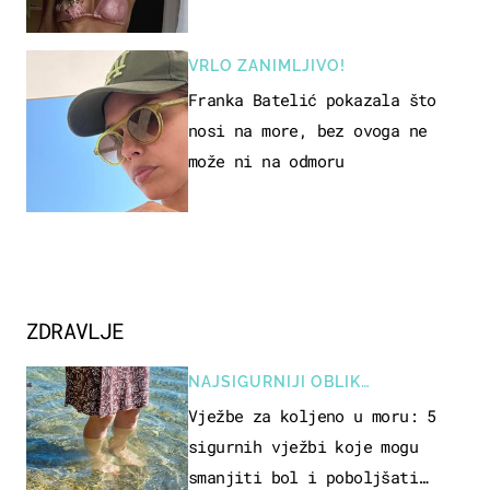
VRLO ZANIMLJIVO!
Franka Batelić pokazala što
nosi na more, bez ovoga ne
može ni na odmoru
ZDRAVLJE
NAJSIGURNIJI OBLIK
REKREACIJE
Vježbe za koljeno u moru: 5
sigurnih vježbi koje mogu
smanjiti bol i poboljšati