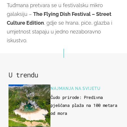
Tuđmana pretvara se u festivalsku mikro
galaksiju –
The Flying Dish Festival – Street
Culture Edition
, gdje se hrana, piće, glazba i
umjetnost stapaju u jedno nezaboravno
iskustvo.
U trendu
NAJMANJA NA SVIJETU
Čudo prirode: Predivna
pješčana plaža na 100 metara
od mora