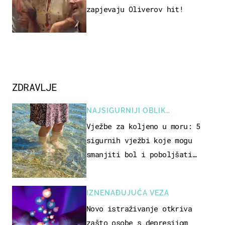
zapjevaju Oliverov hit!
ZDRAVLJE
NAJSIGURNIJI OBLIK
REKREACIJE
Vježbe za koljeno u moru: 5
sigurnih vježbi koje mogu
smanjiti bol i poboljšati
pokretljivost
IZNENAĐUJUĆA VEZA
Novo istraživanje otkriva
zašto osobe s depresijom