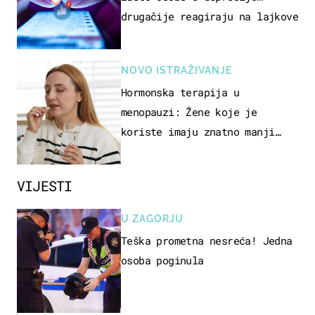
drugačije reagiraju na lajkove
NOVO ISTRAŽIVANJE
Hormonska terapija u
menopauzi: Žene koje je
koriste imaju znatno manji
rizik od ovoga
VIJESTI
U ZAGORJU
Teška prometna nesreća! Jedna
osoba poginula