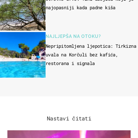
najopasniji kada padne kiša
NAJLJEPŠA NA OTOKU?
Nepripitomljena ljepotica: Tirkizna
uvala na Korčuli bez kafića,
restorana i signala
Nastavi čitati
KULTURA & ZABAVA