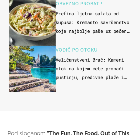
OBVEZNO PROBATI!
Prefina ljetna salata od
kupusa: Kremasto savršenstvo
koje najbolje paše uz pečeno
meso
VODIČ PO OTOKU
Veličanstveni Brač: Kameni
otok na kojem ćete pronaći
pustinju, predivne plaže i
uzbudljivu hranu
Pod sloganom
"The Fun. The Food. Out of This