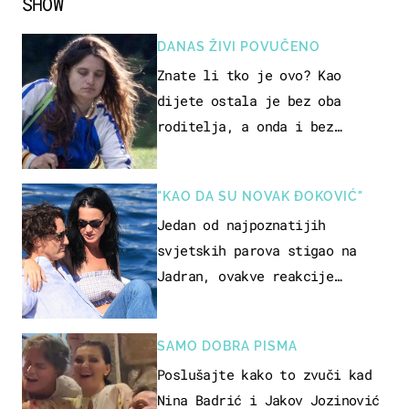
SHOW
DANAS ŽIVI POVUČENO
Znate li tko je ovo? Kao
dijete ostala je bez oba
roditelja, a onda i bez
milijuna koje je trebala
naslijediti
"KAO DA SU NOVAK ĐOKOVIĆ"
Jedan od najpoznatijih
svjetskih parova stigao na
Jadran, ovakve reakcije
vjerojatno nisu očekivali
SAMO DOBRA PISMA
Poslušajte kako to zvuči kad
Nina Badrić i Jakov Jozinović