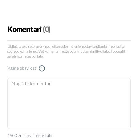
Komentari
(0)
Uključite se u raspravu – podijelite svoje mišljenje, postavite pitanja ili ponudite
svoj pogled na temu. Vaš komentar može potaknuti zanimljiv dijalog i obogatiti
zajednicu našeg portala.
Važna obavijest
!
1500 znakova preostalo