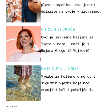
plave traperice, ove jeseni
dolazite na svoje - izdvajamo
15 hit modela
U NOJ NIJE VRUĆE
Ovo je savršena haljina za
ljeto i more - nosi je i
Bojana Gregorić Vejzović
NAJSIGURNIJI OBLIK
REKREACIJE
Vježbe za koljeno u moru: 5
sigurnih vježbi koje mogu
smanjiti bol i poboljšati
pokretljivost