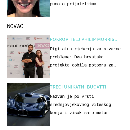
puno o prijateljima
NOVAC
POKROVITELJ PHILIP MORRIS
ZAGREB
Digitalna rješenja za stvarne
probleme: Dva hrvatska
projekta dobila potporu za
razvoj
TREĆI UNIKATNI BUGATTI
Nazvan je po vrsti
srednjovjekovnog viteškog
konja i visok samo metar