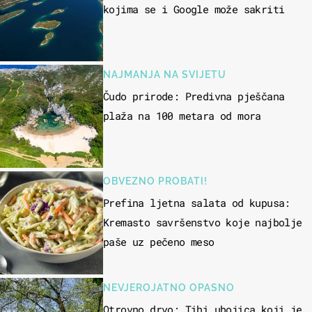
kojima se i Google može sakriti
NAJMANJA NA SVIJETU
Čudo prirode: Predivna pješčana
plaža na 100 metara od mora
OBVEZNO PROBATI!
Prefina ljetna salata od kupusa:
Kremasto savršenstvo koje najbolje
paše uz pečeno meso
NEVJEROJATNO OPASNO
Otrovno drvo: Tihi ubojica koji je