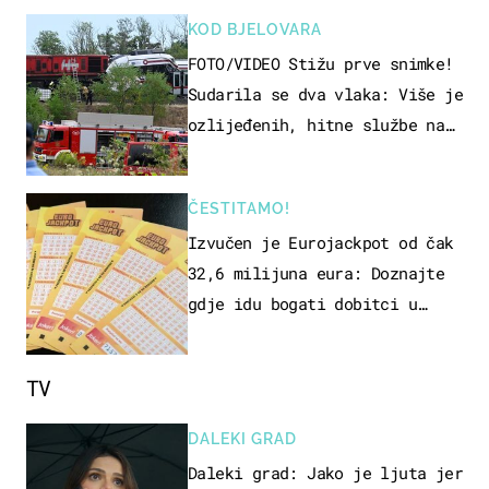
KOD BJELOVARA
FOTO/VIDEO Stižu prve snimke!
Sudarila se dva vlaka: Više je
ozlijeđenih, hitne službe na
terenu
ČESTITAMO!
Izvučen je Eurojackpot od čak
32,6 milijuna eura: Doznajte
gdje idu bogati dobitci u
Hrvatskoj
TV
DALEKI GRAD
Daleki grad: Jako je ljuta jer