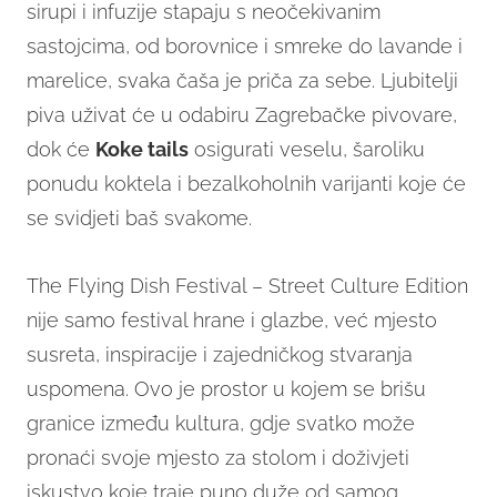
sirupi i infuzije stapaju s neočekivanim
sastojcima, od borovnice i smreke do lavande i
marelice, svaka čaša je priča za sebe. Ljubitelji
piva uživat će u odabiru Zagrebačke pivovare,
dok će
Koke tails
osigurati veselu, šaroliku
ponudu koktela i bezalkoholnih varijanti koje će
se svidjeti baš svakome.
The Flying Dish Festival – Street Culture Edition
nije samo festival hrane i glazbe, već mjesto
susreta, inspiracije i zajedničkog stvaranja
uspomena. Ovo je prostor u kojem se brišu
granice između kultura, gdje svatko može
pronaći svoje mjesto za stolom i doživjeti
iskustvo koje traje puno duže od samog