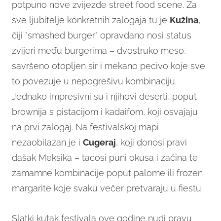
potpuno nove zvijezde street food scene. Za
sve ljubitelje konkretnih zalogaja tu je
Kužina
,
čiji "smashed burger" opravdano nosi status
zvijeri među burgerima – dvostruko meso,
savršeno otopljen sir i mekano pecivo koje sve
to povezuje u nepogrešivu kombinaciju.
Jednako impresivni su i njihovi deserti, poput
brownija s pistacijom i kadaifom, koji osvajaju
na prvi zalogaj. Na festivalskoj mapi
nezaobilazan je i
Cugeraj
, koji donosi pravi
dašak Meksika – tacosi puni okusa i začina te
zamamne kombinacije poput palome ili frozen
margarite koje svaku večer pretvaraju u fiestu.
Slatki kutak festivala ove godine nudi pravu