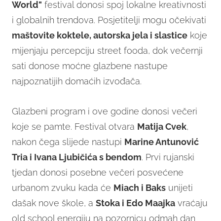
World"
festival donosi spoj lokalne kreativnosti
i globalnih trendova. Posjetitelji mogu očekivati
maštovite koktele, autorska jela i slastice
koje
mijenjaju percepciju street fooda, dok večernji
sati donose moćne glazbene nastupe
najpoznatijih domaćih izvođača.
Glazbeni program i ove godine donosi večeri
koje se pamte. Festival otvara
Matija Cvek
,
nakon čega slijede nastupi
Marine Antunović
Tria i Ivana Ljubičića s bendom
. Prvi rujanski
tjedan donosi posebne večeri posvećene
urbanom zvuku kada će
Miach i Baks
unijeti
dašak nove škole, a
Stoka i Edo Maajka
vraćaju
old school energiju na pozornicu odmah dan