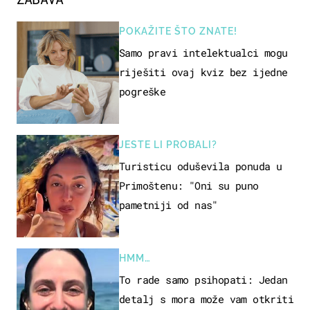
POKAŽITE ŠTO ZNATE!
Samo pravi intelektualci mogu
riješiti ovaj kviz bez ijedne
pogreške
JESTE LI PROBALI?
Turisticu oduševila ponuda u
Primoštenu: "Oni su puno
pametniji od nas"
HMM…
To rade samo psihopati: Jedan
detalj s mora može vam otkriti