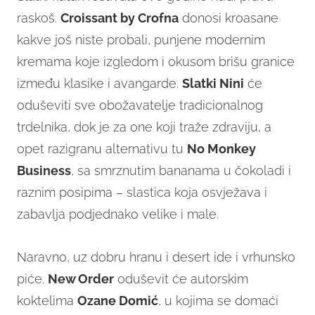
raskoš.
Croissant by Crofna
donosi kroasane
kakve još niste probali, punjene modernim
kremama koje izgledom i okusom brišu granice
između klasike i avangarde.
Slatki Nini
će
oduševiti sve obožavatelje tradicionalnog
trdelnika, dok je za one koji traže zdraviju, a
opet razigranu alternativu tu
No Monkey
Business
, sa smrznutim bananama u čokoladi i
raznim posipima – slastica koja osvježava i
zabavlja podjednako velike i male.
Naravno, uz dobru hranu i desert ide i vrhunsko
piće.
New Order
oduševit će autorskim
koktelima
Ozane Domić
, u kojima se domaći