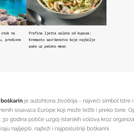
 otok na
Prefina ljetna salata od kupusa:
u, predivne
Kremasto savršenstvo koje najbolje
paše uz pečeno meso
- boškarin
je autohtona životinja - najveći simbol Istre 
nenih sisavaca Europe koji može težiti i preko tone. O
 30 godina potiče uzgoj istarskih volova kroz organiz
raju najljepši, najteži i najposlušniji boškarini.