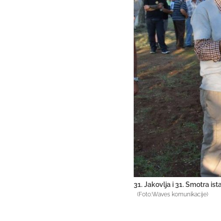
31. Jakovlja i 31. Smotra ist
(Foto:Waves komunikacije)