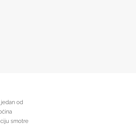
i jedan od
pćina
aciju smotre