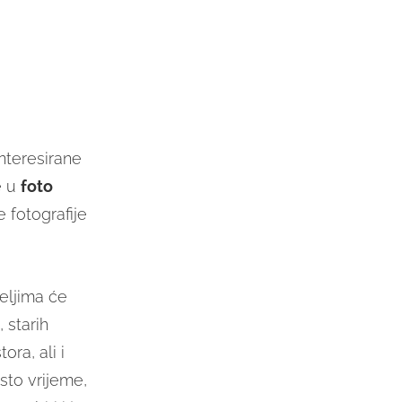
nteresirane
e u
foto
e fotografije
teljima će
 starih
ora, ali i
isto vrijeme,