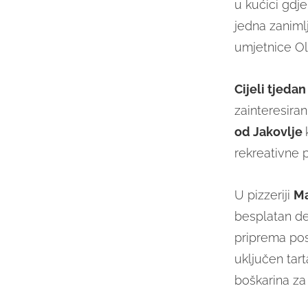
u kućici gdje
jedna zanimlj
umjetnice Ol
Cijeli tjedan
zainteresiran
od Jakovlje
rekreativne 
U pizzeriji
Ma
besplatan de
priprema pos
uključen tar
boškarina za