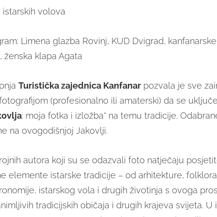
 istarskih volova
ram: Limena glazba Rovinj, KUD Dvigrad, kanfanarske
, ženska klapa Agata
pnja
Turistička zajednica Kanfanar
pozvala je sve zai
fotografijom (profesionalno ili amaterski) da se uključ
kovlja
: moja fotka i izložba“ na temu tradicije. Odabran
ne na ovogodišnjoj Jakovlji.
rojnih autora koji su se odazvali foto natječaju posjeti
ne elemente istarske tradicije – od arhitekture, folklora,
ronomije, istarskog vola i drugih životinja s ovoga prost
nimljivih tradicijskih običaja i drugih krajeva svijeta. U 