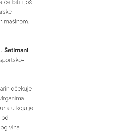
će biti i još
arske
om mašinom.
 u
Šetimani
sportsko-
arin očekuje
Mrganima
una u koju je
m od
og vina.