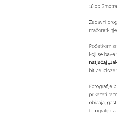
18:00 Smotra
Zabavni prog
mažoretkinje
Početkom sr
koji se bave 
natječaj „Ja
bit će izlože
Fotografije b
prikazati raz
običaja, gast
fotografije za