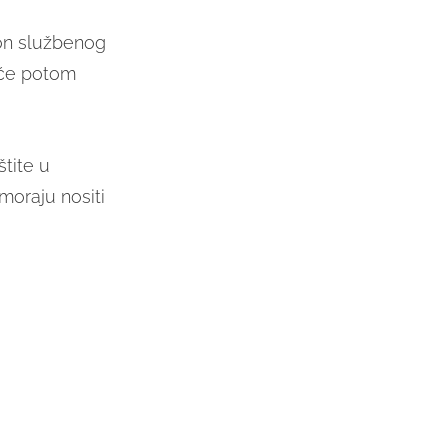
kon službenog
 će potom
tite u
 moraju nositi