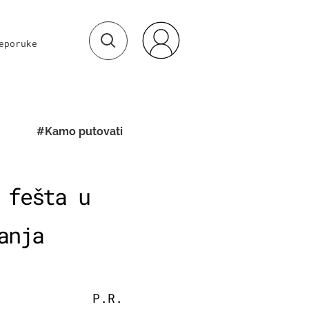
eporuke
#Kamo putovati
 fešta u
anja
P.R.