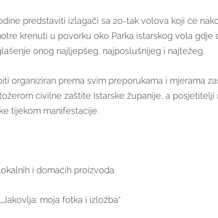
dine predstaviti izlagači sa 20-tak volova koji će na
otre krenuti u povorku oko Parka istarskog vola gdje
glašenje onog najljepšeg, najposlušnijeg i najtežeg.
iti organiziran prema svim preporukama i mjerama zaš
tožerom civilne zaštite Istarske županije, a posjetitelji
ke tijekom manifestacije.
lokalnih i domaćih proizvoda
„Jakovlja: moja fotka i izložba“