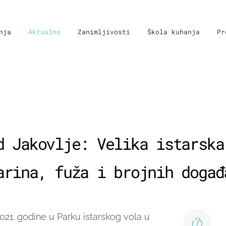
nja
Aktualno
Zanimljivosti
Škola kuhanja
Pr
d Jakovlje: Velika istarska
arina, fuža i brojnih događ
2021. godine u Parku istarskog vola u