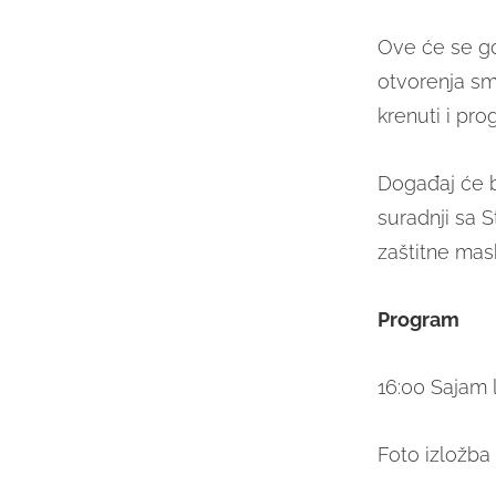
Ove će se go
otvorenja sm
krenuti i pro
Događaj će b
suradnji sa S
zaštitne mas
Program
16:00 Sajam 
Foto izložba 