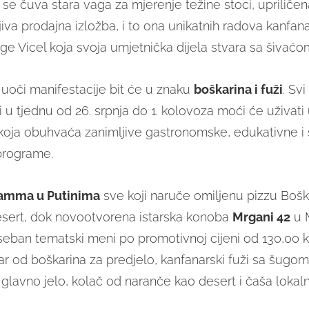
 se čuva stara vaga za mjerenje težine stoci, upriličena 
iva prodajna izložba, i to ona unikatnih radova kanfan
ge Vicel koja svoja umjetnička dijela stvara sa šivać
uoči manifestacije bit će u znaku
boškarina i fuži
. Svi
i u tjednu od 26. srpnja do 1. kolovoza moći će uživati
koja obuhvaća zanimljive gastronomske, edukativne i 
programe.
mma u Putinima
sve koji naruče omiljenu pizzu Bošk
sert, dok novootvorena istarska konoba
Mrgani 42
u 
eban tematski meni po promotivnoj cijeni od 130,00 k
tar od boškarina za predjelo, kanfanarski fuži sa šugo
 glavno jelo, kolač od naranče kao desert i čaša lokaln