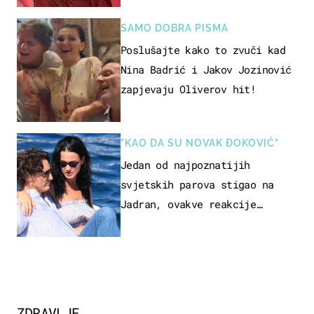
SAMO DOBRA PISMA
Poslušajte kako to zvuči kad
Nina Badrić i Jakov Jozinović
zapjevaju Oliverov hit!
"KAO DA SU NOVAK ĐOKOVIĆ"
Jedan od najpoznatijih
svjetskih parova stigao na
Jadran, ovakve reakcije
vjerojatno nisu očekivali
ZDRAVLJE