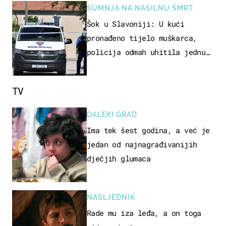
SUMNJA NA NASILNU SMRT
Šok u Slavoniji: U kući
pronađeno tijelo muškarca,
policija odmah uhitila jednu
osobu
TV
DALEKI GRAD
Ima tek šest godina, a već je
jedan od najnagrađivanijih
dječjih glumaca
NASLJEDNIK
Rade mu iza leđa, a on toga