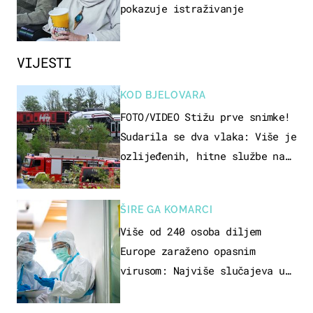
pokazuje istraživanje
VIJESTI
KOD BJELOVARA
FOTO/VIDEO Stižu prve snimke!
Sudarila se dva vlaka: Više je
ozlijeđenih, hitne službe na
terenu
ŠIRE GA KOMARCI
Više od 240 osoba diljem
Europe zaraženo opasnim
virusom: Najviše slučajeva u
našem susjedstvu