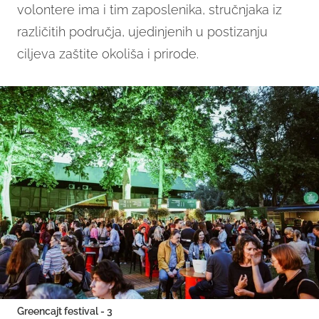
volontere ima i tim zaposlenika, stručnjaka iz
različitih područja, ujedinjenih u postizanju
ciljeva zaštite okoliša i prirode.
Greencajt festival - 3