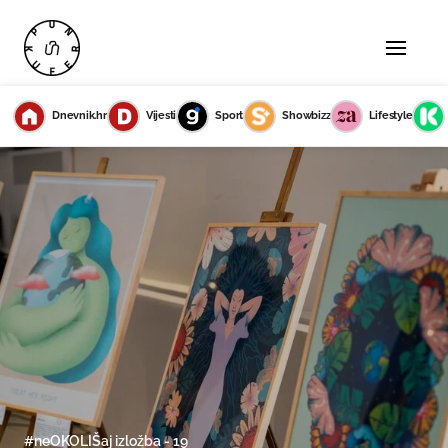
Dnevnik.hr
Vijesti
Sport
Showbizz
Lifestyle
#neOKOLIŠaj izložba - 19