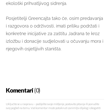
ekološki prihvatljivog sidrenja.
Posjetitelji Greencajta tako će, osim predavanja
i razgovora o održivosti, imati priliku podržati i
konkretne inicijative za zaštitu Jadrana te kroz
izložbu i donacije sudjelovati u očuvanju mora i
njegovih osjetljivih staništa.
Komentari
(0)
Uključite se u raspravu – podijelite svoje mišljenje, postavite pitanja ili ponudite
svoj pogled na temu. Vaš komentar može potaknuti zanimljiv dijalog i obogatiti