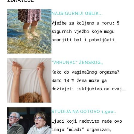
NAJSIGURNIJI OBLIK
REKREACIJE
Vježbe za koljeno u moru: 5
sigurnih vježbi koje mogu
smanjiti bol i poboljšati
pokretljivost
"VRHUNAC" ŽENSKOG
SEKSUALNOG ISKUSTVA
Kako do vaginalnog orgazma?
Samo 18 % žena može ga
doživjeti isključivo na ovaj
način
STUDIJA NA GOTOVO 1.900
OSOBA
Ljudi koji redovito rade ovo
imaju “mlađi” organizam,