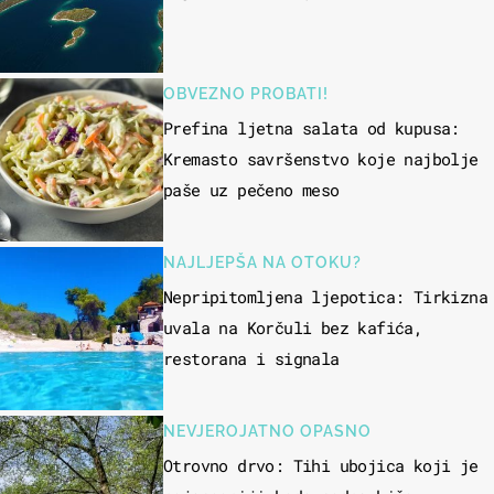
OBVEZNO PROBATI!
Prefina ljetna salata od kupusa:
Kremasto savršenstvo koje najbolje
paše uz pečeno meso
NAJLJEPŠA NA OTOKU?
Nepripitomljena ljepotica: Tirkizna
uvala na Korčuli bez kafića,
restorana i signala
NEVJEROJATNO OPASNO
Otrovno drvo: Tihi ubojica koji je