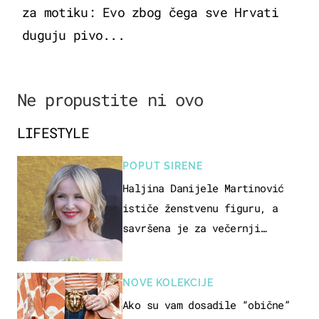
za motiku: Evo zbog čega sve Hrvati
duguju pivo...
Ne propustite ni ovo
LIFESTYLE
POPUT SIRENE
Haljina Danijele Martinović
ističe ženstvenu figuru, a
savršena je za večernji
izlazak na moru
NOVE KOLEKCIJE
Ako su vam dosadile “obične”