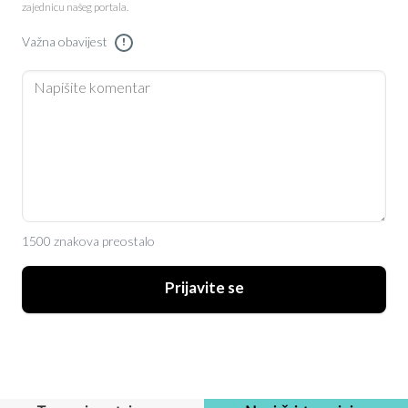
zajednicu našeg portala.
Važna obavijest
!
1500 znakova preostalo
Prijavite se