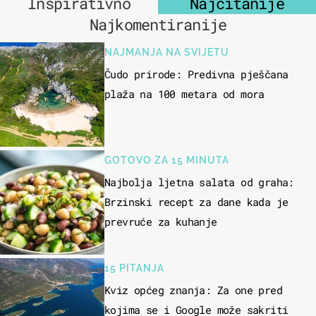
Inspirativno
Najčitanije
Najkomentiranije
NAJMANJA NA SVIJETU
Čudo prirode: Predivna pješčana
plaža na 100 metara od mora
GOTOVO ZA 15 MINUTA
Najbolja ljetna salata od graha:
Brzinski recept za dane kada je
prevruće za kuhanje
15 PITANJA
Kviz općeg znanja: Za one pred
kojima se i Google može sakriti