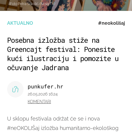
(Foto:Petra Sokolić/Nova TV)
AKTUALNO
#neokolišaj
Posebna izložba stiže na
Greencajt festival: Ponesite
kući ilustraciju i pomozite u
očuvanje Jadrana
punkufer.hr
26.05.2026 16:24
KOMENTARI
U sklopu festivala održat će se i nova
#neOKOLIŠaj izložba humanitarno-ekološkog