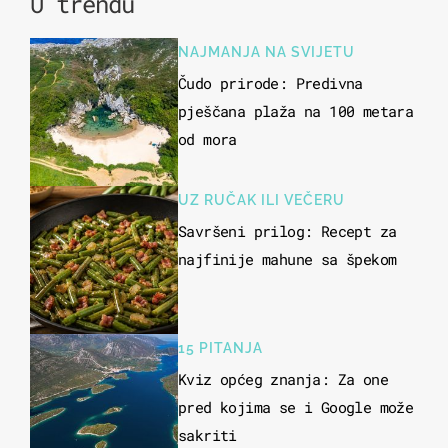
U trendu
NAJMANJA NA SVIJETU
Čudo prirode: Predivna
pješčana plaža na 100 metara
od mora
UZ RUČAK ILI VEČERU
Savršeni prilog: Recept za
najfinije mahune sa špekom
15 PITANJA
Kviz općeg znanja: Za one
pred kojima se i Google može
sakriti