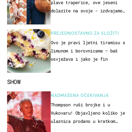
plave traperice, ove jeseni
dolazite na svoje - izdvajamo
15 hit modela
PREJEDNOSTAVNO ZA SLOŽITI
Ovo je pravi ljetni tiramisu s
limunom i borovnicama – baš
osvježava i jako je fin
SHOW
NADMAŠENA OČEKIVANJA
Thompson ruši brojke i u
Vukovaru! Objavljeno koliko je
ulaznica prodano u kratkom
vremenu