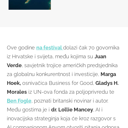
Ove godine
na festival
dolazi čak 70 govornika
iz Hrvatske i svijeta, među kojima su
Juan
Verde
, savjetnik trojice američkih predsjednika
za globalnu konkurentnost i investicije,
Marga
Hoek,
osnivačica Business for Good,
Gladys H.
Morales
iz UN-ova fonda za poljoprivredu te
Ben Fogle
, poznati britanski novinar i autor.
Među gostima je i
dr. Lollie Mancey
, AI i
inovacijska strateginja koja će kroz razgovor s
AI companionom Anyom otvoriti pitanja odnosa