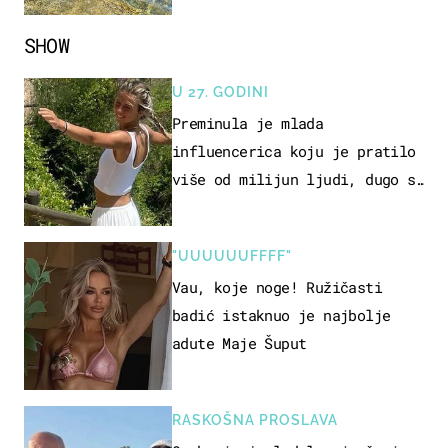
SHOW
U 27. GODINI
Preminula je mlada
influencerica koju je pratilo
više od milijun ljudi, dugo se
borila s opakom bolesti
"UUUUUUFFFF"
Vau, koje noge! Ružičasti
badić istaknuo je najbolje
adute Maje Šuput
RASKOŠNA PROSLAVA