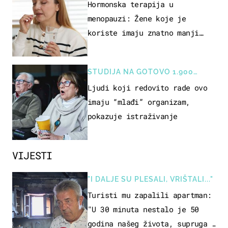
Hormonska terapija u
menopauzi: Žene koje je
koriste imaju znatno manji
rizik od ovoga
STUDIJA NA GOTOVO 1.900
OSOBA
Ljudi koji redovito rade ovo
imaju “mlađi” organizam,
pokazuje istraživanje
VIJESTI
"I DALJE SU PLESALI, VRIŠTALI..."
Turisti mu zapalili apartman:
"U 30 minuta nestalo je 50
godina našeg života, supruga i