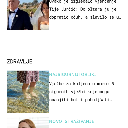
Ovako je izgledalo vjenčanje
Tije Jurčić: Do oltara ju je
dopratio očuh, a slavilo se uz
Olivera i Rozgu
ZDRAVLJE
NAJSIGURNIJI OBLIK
REKREACIJE
Vježbe za koljeno u moru: 5
sigurnih vježbi koje mogu
smanjiti bol i poboljšati
pokretljivost
NOVO ISTRAŽIVANJE