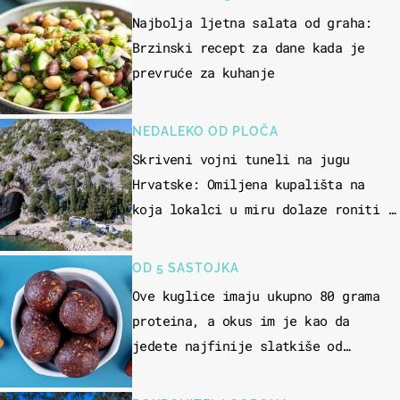
Najbolja ljetna salata od graha:
Brzinski recept za dane kada je
prevruće za kuhanje
NEDALEKO OD PLOČA
Skriveni vojni tuneli na jugu
Hrvatske: Omiljena kupališta na
koja lokalci u miru dolaze roniti i
skakati u more
OD 5 SASTOJKA
Ove kuglice imaju ukupno 80 grama
proteina, a okus im je kao da
jedete najfinije slatkiše od
čokolade