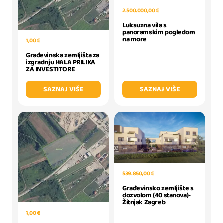
2.500.000,00 €
Luksuzna vila s
panoramskim pogledom
na more
1,00 €
Građevinska zemljišta za
izgradnju HALA PRILIKA
ZA INVESTITORE
SAZNAJ VIŠE
SAZNAJ VIŠE
539.850,00 €
Građevinsko zemljište s
dozvolom (40 stanova)-
Žitnjak Zagreb
1,00 €