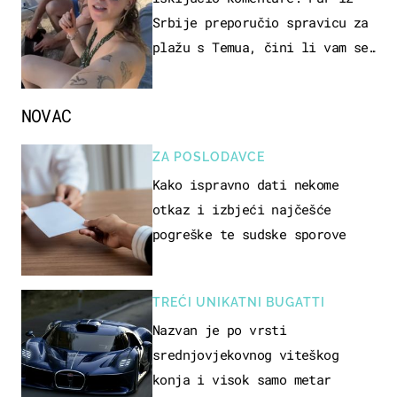
Srbije preporučio spravicu za
plažu s Temua, čini li vam se
ovo sigurnim?
NOVAC
ZA POSLODAVCE
Kako ispravno dati nekome
otkaz i izbjeći najčešće
pogreške te sudske sporove
TREĆI UNIKATNI BUGATTI
Nazvan je po vrsti
srednjovjekovnog viteškog
konja i visok samo metar