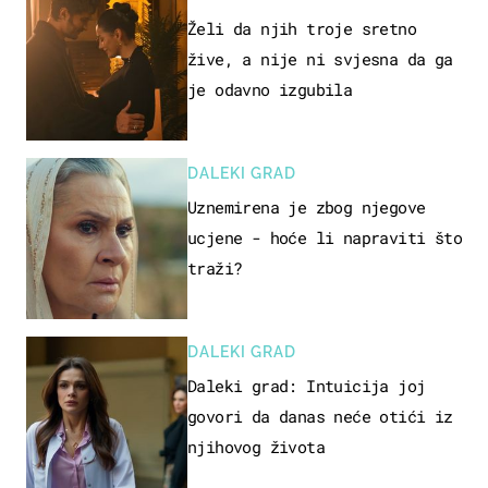
Želi da njih troje sretno
žive, a nije ni svjesna da ga
je odavno izgubila
DALEKI GRAD
Uznemirena je zbog njegove
ucjene - hoće li napraviti što
traži?
DALEKI GRAD
Daleki grad: Intuicija joj
govori da danas neće otići iz
njihovog života