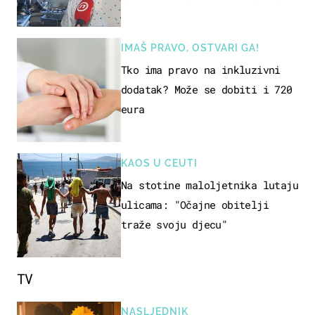
ja ne možemo oka sklopiti"
IMAŠ PRAVO, OSTVARI GA!
Tko ima pravo na inkluzivni
dodatak? Može se dobiti i 720
eura
KAOS U CEUTI
Na stotine maloljetnika lutaju
ulicama: "Očajne obitelji
traže svoju djecu"
TV
NASLJEDNIK