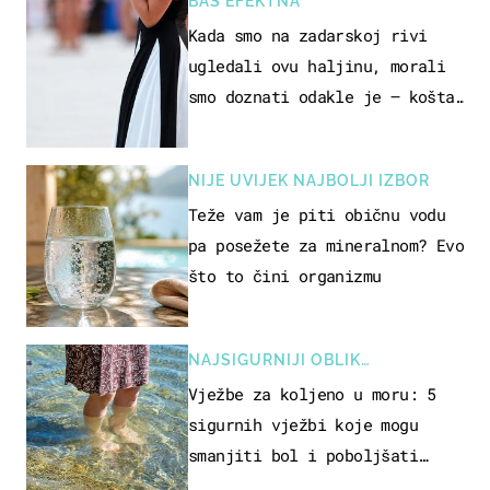
BAŠ EFEKTNA
Kada smo na zadarskoj rivi
ugledali ovu haljinu, morali
smo doznati odakle je – košta
samo 18 eura
NIJE UVIJEK NAJBOLJI IZBOR
Teže vam je piti običnu vodu
pa posežete za mineralnom? Evo
što to čini organizmu
NAJSIGURNIJI OBLIK
REKREACIJE
Vježbe za koljeno u moru: 5
sigurnih vježbi koje mogu
smanjiti bol i poboljšati
pokretljivost