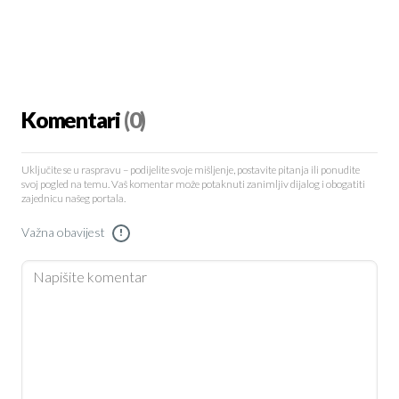
Komentari
(0)
Uključite se u raspravu – podijelite svoje mišljenje, postavite pitanja ili ponudite
svoj pogled na temu. Vaš komentar može potaknuti zanimljiv dijalog i obogatiti
zajednicu našeg portala.
Važna obavijest
!