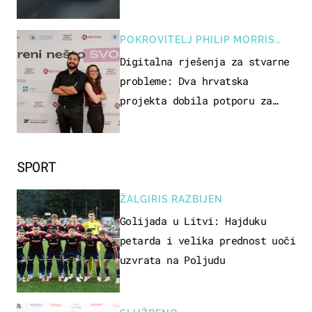
POKROVITELJ PHILIP MORRIS
ZAGREB
Digitalna rješenja za stvarne
probleme: Dva hrvatska
projekta dobila potporu za
razvoj
SPORT
ŽALGIRIS RAZBIJEN
Golijada u Litvi: Hajduku
petarda i velika prednost uoči
uzvrata na Poljudu