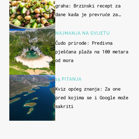
graha: Brzinski recept za
dane kada je prevruće za
kuhanje
NAJMANJA NA SVIJETU
Čudo prirode: Predivna
pješčana plaža na 100 metara
od mora
15 PITANJA
Kviz općeg znanja: Za one
pred kojima se i Google može
sakriti