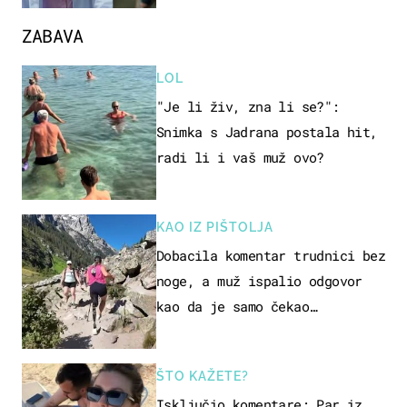
ZABAVA
LOL
"Je li živ, zna li se?":
Snimka s Jadrana postala hit,
radi li i vaš muž ovo?
KAO IZ PIŠTOLJA
Dobacila komentar trudnici bez
noge, a muž ispalio odgovor
kao da je samo čekao…
ŠTO KAŽETE?
Isključio komentare: Par iz