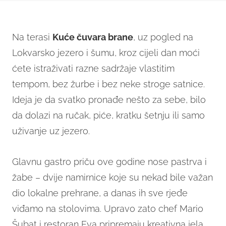
Na terasi
Kuće čuvara brane
, uz pogled na
Lokvarsko jezero i šumu, kroz cijeli dan moći
ćete istraživati razne sadržaje vlastitim
tempom, bez žurbe i bez neke stroge satnice.
Ideja je da svatko pronađe nešto za sebe, bilo
da dolazi na ručak, piće, kratku šetnju ili samo
uživanje uz jezero.
Glavnu gastro priču ove godine nose pastrva i
žabe – dvije namirnice koje su nekad bile važan
dio lokalne prehrane, a danas ih sve rjeđe
viđamo na stolovima. Upravo zato chef Mario
Šubat i restoran Eva pripremaju kreativna jela