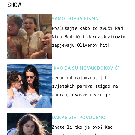
SHOW
SAMO DOBRA PISMA
Poslušajte kako to zvuči kad
Nina Badrić i Jakov Jozinović
zapjevaju Oliverov hit!
"KAO DA SU NOVAK ĐOKOVIĆ"
Jedan od najpoznatijih
svjetskih parova stigao na
Jadran, ovakve reakcije
vjerojatno nisu očekivali
DANAS ŽIVI POVUČENO
Znate li tko je ovo? Kao