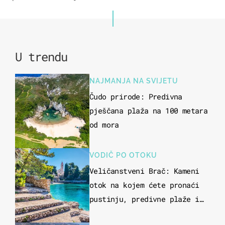
U trendu
NAJMANJA NA SVIJETU
Čudo prirode: Predivna
pješčana plaža na 100 metara
od mora
VODIČ PO OTOKU
Veličanstveni Brač: Kameni
otok na kojem ćete pronaći
pustinju, predivne plaže i
uzbudljivu hranu