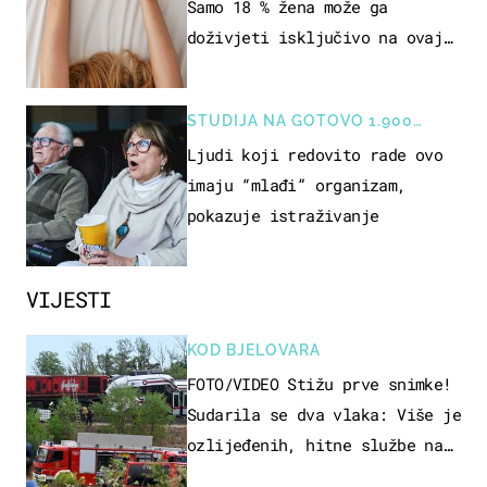
Samo 18 % žena može ga
doživjeti isključivo na ovaj
način
STUDIJA NA GOTOVO 1.900
OSOBA
Ljudi koji redovito rade ovo
imaju “mlađi” organizam,
pokazuje istraživanje
VIJESTI
KOD BJELOVARA
FOTO/VIDEO Stižu prve snimke!
Sudarila se dva vlaka: Više je
ozlijeđenih, hitne službe na
terenu