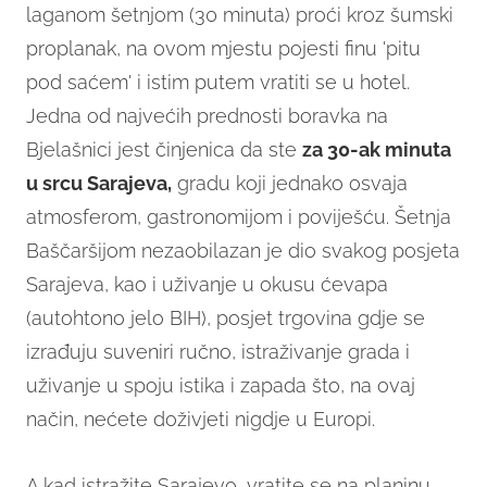
laganom šetnjom (30 minuta) proći kroz šumski
proplanak, na ovom mjestu pojesti finu 'pitu
pod saćem' i istim putem vratiti se u hotel.
Jedna od najvećih prednosti boravka na
Bjelašnici jest činjenica da ste
za 30-ak minuta
u srcu Sarajeva,
gradu koji jednako osvaja
atmosferom, gastronomijom i poviješću. Šetnja
Baščaršijom nezaobilazan je dio svakog posjeta
Sarajeva, kao i uživanje u okusu ćevapa
(autohtono jelo BIH), posjet trgovina gdje se
izrađuju suveniri ručno, istraživanje grada i
uživanje u spoju istika i zapada što, na ovaj
način, nećete doživjeti nigdje u Europi.
A kad istražite Sarajevo, vratite se na planinu-