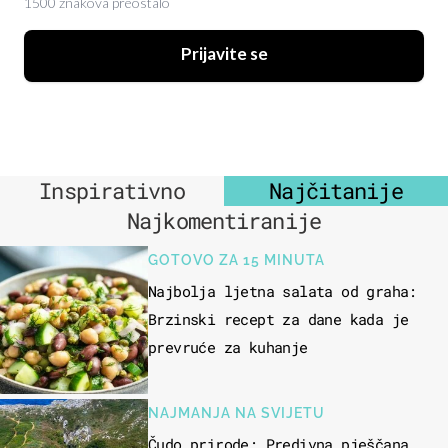
1500 znakova preostalo
Prijavite se
Inspirativno
Najčitanije
Najkomentiranije
GOTOVO ZA 15 MINUTA
Najbolja ljetna salata od graha:
Brzinski recept za dane kada je
prevruće za kuhanje
NAJMANJA NA SVIJETU
Čudo prirode: Predivna pješčana