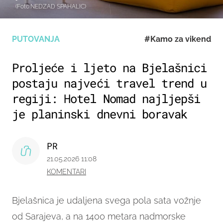
(Foto:NEDZAD SPAHALIC)
PUTOVANJA
#Kamo za vikend
Proljeće i ljeto na Bjelašnici
postaju najveći travel trend u
regiji: Hotel Nomad najljepši
je planinski dnevni boravak
PR
21.05.2026 11:08
KOMENTARI
Bjelašnica je udaljena svega pola sata vožnje
od Sarajeva, a na 1400 metara nadmorske