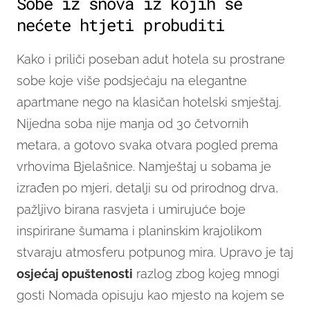
Sobe iz snova iz kojih se
nećete htjeti probuditi
Kako i priliči poseban adut hotela su prostrane
sobe koje više podsjećaju na elegantne
apartmane nego na klasičan hotelski smještaj.
Nijedna soba nije manja od 30 četvornih
metara, a gotovo svaka otvara pogled prema
vrhovima Bjelašnice. Namještaj u sobama je
izrađen po mjeri, detalji su od prirodnog drva,
pažljivo birana rasvjeta i umirujuće boje
inspirirane šumama i planinskim krajolikom
stvaraju atmosferu potpunog mira. Upravo je taj
osjećaj opuštenosti
razlog zbog kojeg mnogi
gosti Nomada opisuju kao mjesto na kojem se