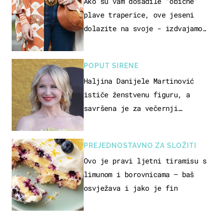
Ako su vam dosadile “obične”
plave traperice, ove jeseni
dolazite na svoje - izdvajamo
15 hit modela
POPUT SIRENE
Haljina Danijele Martinović
ističe ženstvenu figuru, a
savršena je za večernji
izlazak na moru
PREJEDNOSTAVNO ZA SLOŽITI
Ovo je pravi ljetni tiramisu s
limunom i borovnicama – baš
osvježava i jako je fin