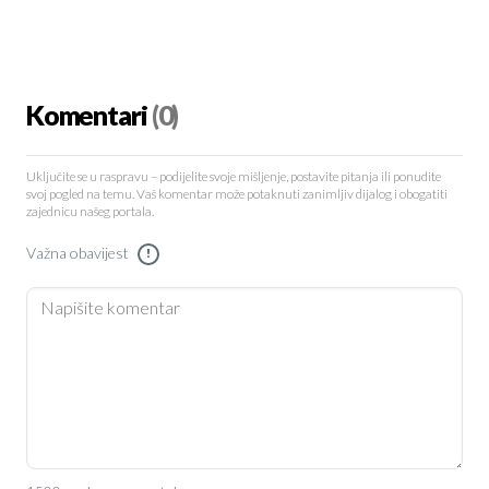
Komentari
(0)
Uključite se u raspravu – podijelite svoje mišljenje, postavite pitanja ili ponudite
svoj pogled na temu. Vaš komentar može potaknuti zanimljiv dijalog i obogatiti
zajednicu našeg portala.
Važna obavijest
!