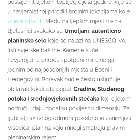
postaje hit tijekom toplijeg dijela godine krije se
u nevjerojatnoj prirodi i brojnim lokacijama koje
vrijedi istražiti
. Među najljepšim mjestima na
Bjelašnici svakako su
Umoljani
,
autentično
planinsko selo
koje se nalazi na UNESCO-voj
listi svjetske baštine. Kamene kuće,
nevjerojatna priroda i potpuni mir čine ga
jednim od najposebnijih mjesta u Bosni i
Hercegovini. Boravak ondje često uključuje
obilazak lokaliteta poput
Gradine, Studenog
potoka i srednjovjekovnih stećaka
koji cijelom
području daju dodatnu povijesnu dimenziju. Za
ljubitelji aktivnog odmora posebno je zanimljiva
Visočica, planina koju mnogi smatraju pravim
planinarskim rajem.