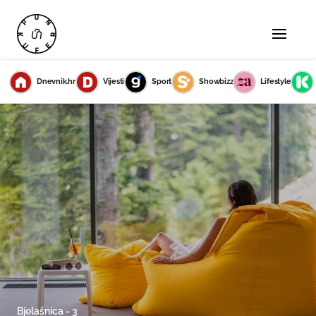
Dnevnik.hr
Vijesti
Sport
Showbizz
Lifestyle
Bjelašnica - 3