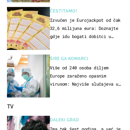
ČESTITAMO!
Izvučen je Eurojackpot od čak
32,6 milijuna eura: Doznajte
gdje idu bogati dobitci u
Hrvatskoj
ŠIRE GA KOMARCI
Više od 240 osoba diljem
Europe zaraženo opasnim
virusom: Najviše slučajeva u
našem susjedstvu
TV
DALEKI GRAD
Ima tek šest godina, a već je