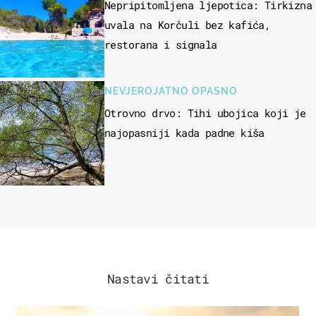
Nepripitomljena ljepotica: Tirkizna
uvala na Korčuli bez kafića,
restorana i signala
NEVJEROJATNO OPASNO
Otrovno drvo: Tihi ubojica koji je
najopasniji kada padne kiša
Nastavi čitati