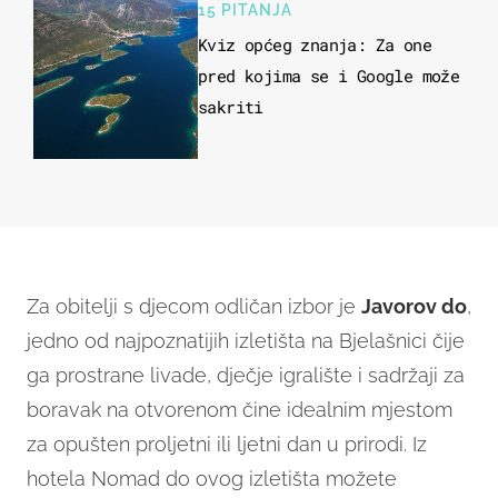
15 PITANJA
Kviz općeg znanja: Za one
pred kojima se i Google može
sakriti
Za obitelji s djecom odličan izbor je
Javorov d
o
,
jedno od najpoznatijih izletišta na Bjelašnici čije
ga prostrane livade, dječje igralište i sadržaji za
boravak na otvorenom čine idealnim mjestom
za opušten proljetni ili ljetni dan u prirodi. Iz
hotela Nomad do ovog izletišta možete