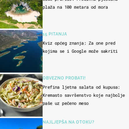
plaža na 100 metara od mora
15 PITANJA
Kviz općeg znanja: Za one pred
kojima se i Google može sakriti
OBVEZNO PROBATI!
Prefina ljetna salata od kupusa:
Kremasto savršenstvo koje najbolje
paše uz pečeno meso
NAJLJEPŠA NA OTOKU?