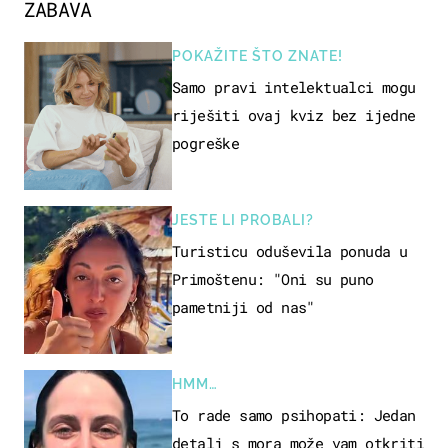
ZABAVA
POKAŽITE ŠTO ZNATE!
Samo pravi intelektualci mogu
riješiti ovaj kviz bez ijedne
pogreške
JESTE LI PROBALI?
Turisticu oduševila ponuda u
Primoštenu: "Oni su puno
pametniji od nas"
HMM…
To rade samo psihopati: Jedan
detalj s mora može vam otkriti