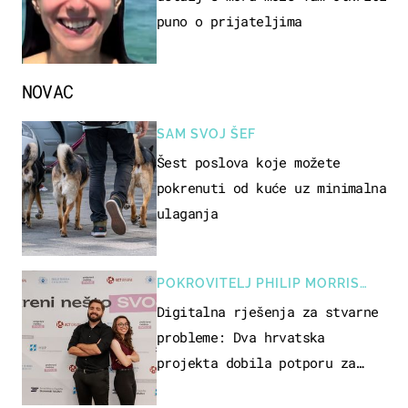
puno o prijateljima
NOVAC
SAM SVOJ ŠEF
Šest poslova koje možete
pokrenuti od kuće uz minimalna
ulaganja
POKROVITELJ PHILIP MORRIS
ZAGREB
Digitalna rješenja za stvarne
probleme: Dva hrvatska
projekta dobila potporu za
razvoj