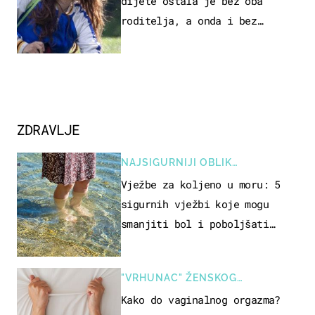
dijete ostala je bez oba
roditelja, a onda i bez
milijuna koje je trebala
naslijediti
ZDRAVLJE
NAJSIGURNIJI OBLIK
REKREACIJE
Vježbe za koljeno u moru: 5
sigurnih vježbi koje mogu
smanjiti bol i poboljšati
pokretljivost
"VRHUNAC" ŽENSKOG
SEKSUALNOG ISKUSTVA
Kako do vaginalnog orgazma?