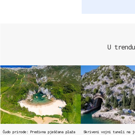
U trendu
Čudo prirode: Predivna pješčana plaža
Skriveni vojni tuneli na j