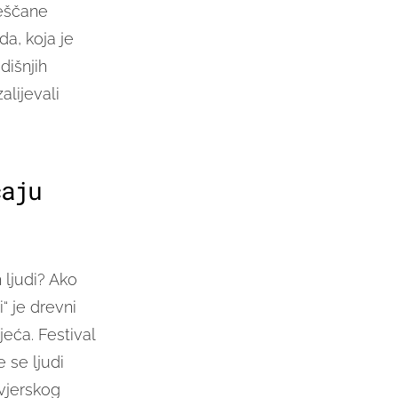
eščane
da, koja je
dišnjih
alijevali
caju
 ljudi? Ako
i“ je drevni
eća. Festival
 se ljudi
 vjerskog