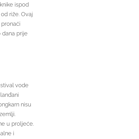
iknike ispod
 od riže. Ovaj
 pronaći
 dana prije
estival vode
jlanđani
ongkarn nisu
zemlji.
me u proljeće.
alne i