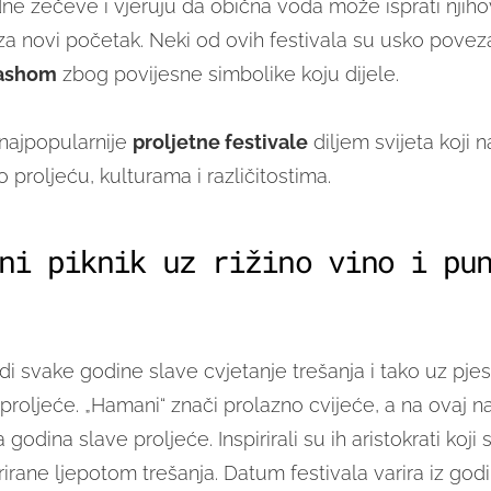
ne zečeve i vjeruju da obična voda može isprati njihov
 za novi početak. Neki od ovih festivala su usko povez
Pashom
zbog povijesne simbolike koju dijele.
 najpopularnije
proljetne festivale
diljem svijeta koji n
 proljeću, kulturama i različitostima.
ni piknik uz rižino vino i pu
di svake godine slave cvjetanje trešanja i tako uz pje
proljeće. „Hamani“ znači prolazno cvijeće, a na ovaj n
godina slave proljeće. Inspirirali su ih aristokrati koji s
rirane ljepotom trešanja. Datum festivala varira iz god