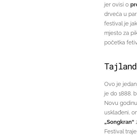
jer ovisi o
pr
drveća u par
festival je 
mjesto za pi
početka fetiv
Tajland
Ovo je jedan
je do 1888. 
Novu godinu 
usklađeni, on
„Songkran“
z
Festival traj