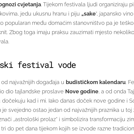
ognozi cvjetanja
. Tijekom festivala ljudi organiziraju p
kovima, jedu ukusnu hranu i piju
„sake
“, japansko vino
jako popularan među domaćim stanovništvo pa je teško
knit. Zbog toga imaju praksu zauzimati mjesto nekoliko
ala.
ski festival vode
 od najvažnijih događaja u
budističkom kalendaru
. F
bio dio tajlandske proslave
Nove godine
, a od onda Ta
dočekuju kad i mi. Iako danas doček nove godine i S
 je svejedno ostao jedan od najvažnijih praznika u toj 
nači „astrološki prolaz“ i simbolizira transformaciju zi
e tri do pet dana tijekom kojih se izvode razne tradicion