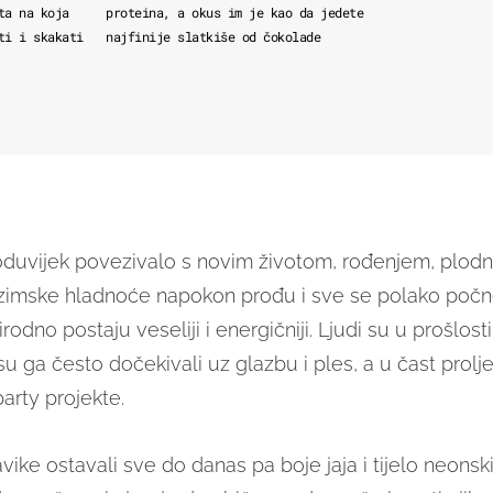
ta na koja
proteina, a okus im je kao da jedete
ti i skakati
najfinije slatkiše od čokolade
oduvijek povezivalo s novim životom, rođenjem, plodn
zimske hladnoće napokon prođu i sve se polako počne
rirodno postaju veseliji i energičniji. Ljudi su u prošlosti
u ga često dočekivali uz glazbu i ples, a u čast prolje
arty projekte.
vike ostavali sve do danas pa boje jaja i tijelo neons