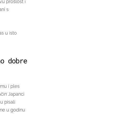
u prošlost i
ani s
as u isto
no dobre
smu i ples
ačin Japanci
u pisali
ine u godinu