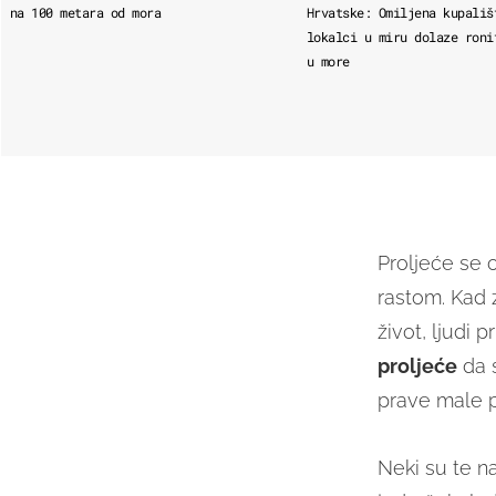
na 100 metara od mora
Hrvatske: Omiljena kupališ
lokalci u miru dolaze roni
u more
Proljeće se 
rastom. Kad 
život, ljudi p
proljeće
da s
prave male p
Neki su te na