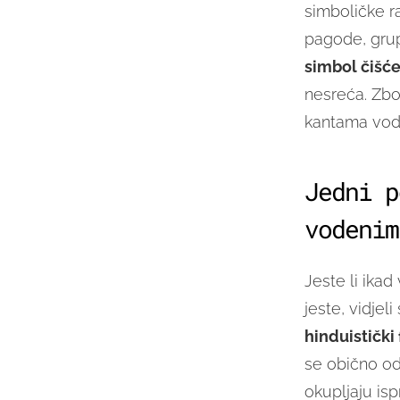
simboličke r
pagode, grupn
simbol čišće
nesreća. Zbog
kantama vod
Jedni p
vodenim
Jeste li ikad
jeste, vidjel
hinduistički 
se obično odr
okupljaju is