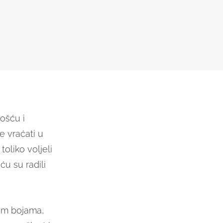
ošću i
 vraćati u
 toliko voljeli
ću su radili
kim bojama,