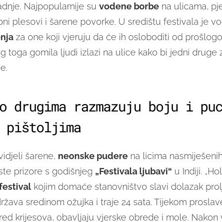
adnje. Najpopularnije su
vodene borbe
na ulicama, pj
i plesovi i šarene povorke. U središtu festivala je vo
nja
za one koji vjeruju da će ih osloboditi od prošlogo
 toga gomila ljudi izlazi na ulice kako bi jedni druge z
e.
o drugima razmazuju boju i pu
 pištoljima
 vidjeli šarene,
neonske pudere
na licima nasmiješenih
i ste prizore s godišnjeg
„Festivala ljubavi“
u Indiji. „Hol
festival
kojim domaće stanovništvo slavi dolazak prolj
žava sredinom ožujka i traje 24 sata. Tijekom proslave
pred krijesova, obavljaju vjerske obrede i mole. Nakon