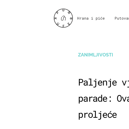
Hrana i piće
Putova
ZANIMLJIVOSTI
Paljenje v
parade: Ov
proljeće