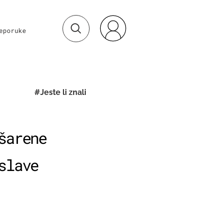
eporuke
#Jeste li znali
šarene
slave