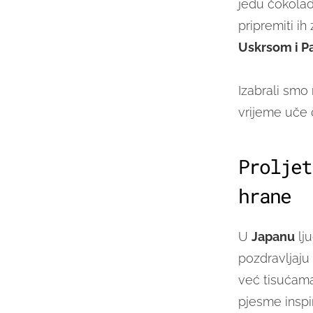
jedu čokolad
pripremiti ih
Uskrsom i 
Izabrali smo
vrijeme uče o
Proljet
hrane
U
Japanu
lju
pozdravljaju 
već tisućama 
pjesme inspi