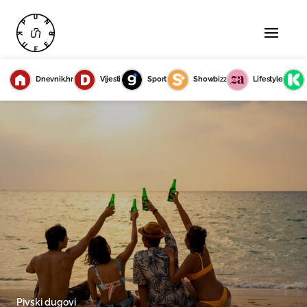
Dnevnik.hr
Vijesti
Sport
Showbizz
Lifestyle
Pivski dugovi