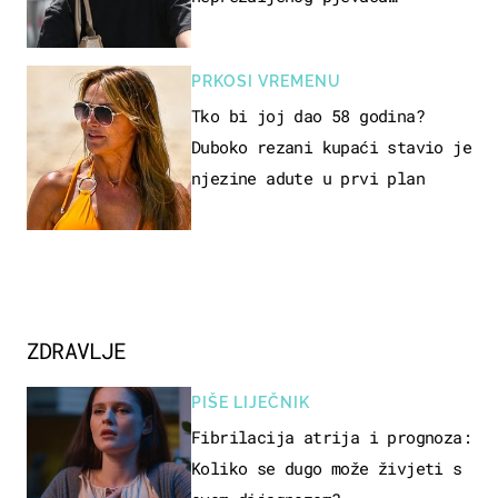
projurila špicom na dva kotača
PRKOSI VREMENU
Tko bi joj dao 58 godina?
Duboko rezani kupaći stavio je
njezine adute u prvi plan
ZDRAVLJE
PIŠE LIJEČNIK
Fibrilacija atrija i prognoza:
Koliko se dugo može živjeti s