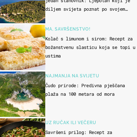
jedan stanovnik: Ljepotan koji je
diljem svijeta poznat po svojem
"bijelom zlatu"
MA, SAVRŠENSTVO!
Kolač s limunom i sirom: Recept za
božanstvenu slasticu koja se topi u
ustima
NAJMANJA NA SVIJETU
Čudo prirode: Predivna pješčana
plaža na 100 metara od mora
UZ RUČAK ILI VEČERU
Savršeni prilog: Recept za