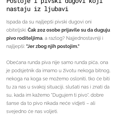
Postoje i pivski dugovi koji
nastaju iz ljubavi
Ispada da su najljepši pivski dugovi oni
obiteljski.
Čak 202 osobe prijavile su da duguju
pivo roditeljima
, a razlog? Najjednostavniji i
najljepši:
"Jer zbog njih postojim."
Obećana runda piva nije samo runda pića, ona
je podsjetnik da imamo u životu nekoga bitnog,
nekoga na koga se možemo osloniti, tko će biti
tu za nas u svakoj situaciji, slušati nas i znati da
su, kada im kažemo "Dugujem ti pivo", dobre
šanse da to pivo nikada neće vidjeti – ali
svejedno će nas voljeti.