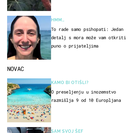
HMM…
To rade samo psihopati: Jedan
detalj s mora može vam otkriti
puno o prijateljima
NOVAC
KAMO BI OTIŠLI?
O preseljenju u inozemstvo
razmišlja 9 od 10 Europljana
SAM SVOJ ŠEF