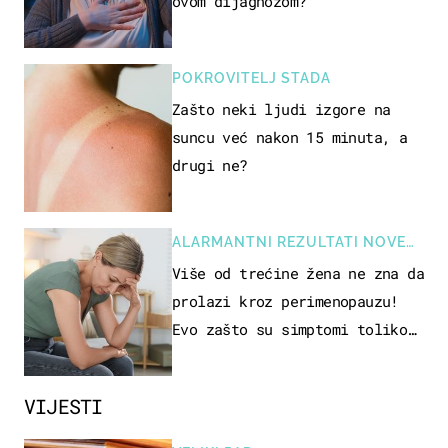
ovom dijagnozom?
POKROVITELJ STADA
Zašto neki ljudi izgore na
suncu već nakon 15 minuta, a
drugi ne?
ALARMANTNI REZULTATI NOVE
STUDIJE
Više od trećine žena ne zna da
prolazi kroz perimenopauzu!
Evo zašto su simptomi toliko
zbunjujući
VIJESTI