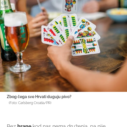
Zbog čega sve Hrvati duguju pivo?
(Foto: Carlsberg Croatia/PR)
Bez
hrane
kod nas nema druženja, pa nije