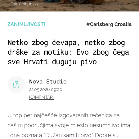
(Foto:Getty Images)
ZANIMLJIVOSTI
#Carlsberg Croatia
Netko zbog ćevapa, netko zbog
drške za motiku: Evo zbog čega
sve Hrvati duguju pivo
Nova Studio
22.05.2026 09:00
KOMENTARI
U top pet najčešće izgovaranih rečenica na
našim područjima svoje mjesto nesumnjivo ima
i ona poznata "Dužan sam ti pivo". Dobre su