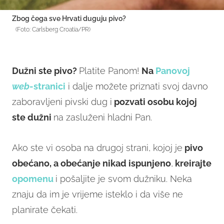
Zbog čega sve Hrvati duguju pivo?
(Foto: Carlsberg Croatia/PR)
Dužni ste pivo?
Platite Panom!
Na
Panovoj
web
-stranici
i dalje možete priznati svoj davno
zaboravljeni pivski dug i
pozvati osobu kojoj
ste dužni
na zasluženi hladni Pan.
Ako ste vi osoba na drugoj strani, kojoj je
pivo
obećano, a obećanje nikad ispunjeno
,
kreirajte
opomenu
i pošaljite je svom dužniku. Neka
znaju da im je vrijeme isteklo i da više ne
planirate čekati.