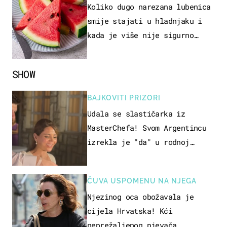
Koliko dugo narezana lubenica
smije stajati u hladnjaku i
kada je više nije sigurno
jesti?
SHOW
BAJKOVITI PRIZORI
Udala se slastičarka iz
MasterChefa! Svom Argentincu
izrekla je "da" u rodnoj
Hercegovini
ČUVA USPOMENU NA NJEGA
Njezinog oca obožavala je
cijela Hrvatska! Kći
neprežaljenog pjevača