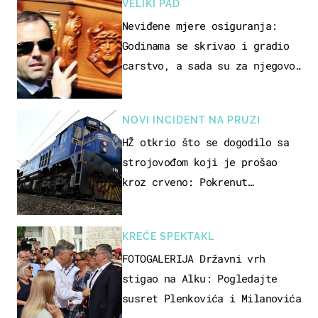
VELIKI PAD
Neviđene mjere osiguranja:
Godinama se skrivao i gradio
carstvo, a sada su za njegovo
izručenje naručili posebno
vozilo
NOVI INCIDENT NA PRUZI
HŽ otkrio što se dogodilo sa
strojovođom koji je prošao
kroz crveno: Pokrenut
inspekcijski nadzor
KREĆE SPEKTAKL
FOTOGALERIJA Državni vrh
stigao na Alku: Pogledajte
susret Plenkovića i Milanovića