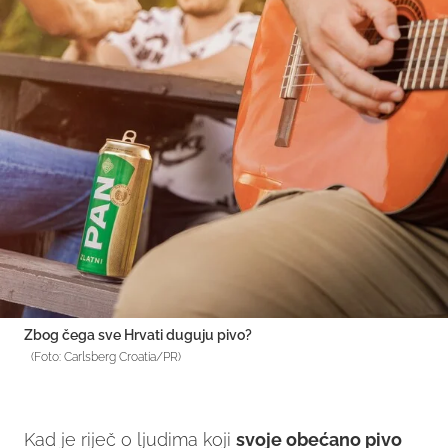
Zbog čega sve Hrvati duguju pivo?
(Foto: Carlsberg Croatia/PR)
Kad je riječ o ljudima koji
svoje obećano pivo