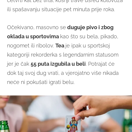
četvrti kat bez lifta, košnji trave usred kolovoza
ili spašavanju situacije pet minuta prije roka.
Očekivano, masovno se
duguje pivo i zbog
oklada u sportovima
kao što su bela, pikado,
nogomet ili ribolov.
Tea
je ipak u sportskoj
kategoriji rekorderka s legendarnim statusom
jer je čak
55 puta izgubila u beli
. Potrajat će
dok taj svoj dug vrati, a vjerojatno više nikada
neće ni pokušati igrati belu.