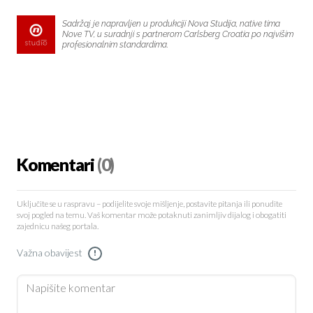
Sadržaj je napravljen u produkciji Nova Studija, native tima
Nove TV, u suradnji s partnerom Carlsberg Croatia po najvišim
profesionalnim standardima.
Komentari
(0)
Uključite se u raspravu – podijelite svoje mišljenje, postavite pitanja ili ponudite
svoj pogled na temu. Vaš komentar može potaknuti zanimljiv dijalog i obogatiti
zajednicu našeg portala.
Važna obavijest
!