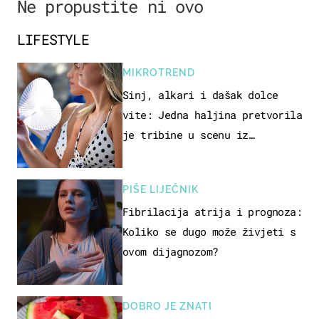
Ne propustite ni ovo
LIFESTYLE
MIKROTREND
Sinj, alkari i dašak dolce
vite: Jedna haljina pretvorila
je tribine u scenu iz
talijanskog filma
PIŠE LIJEČNIK
Fibrilacija atrija i prognoza:
Koliko se dugo može živjeti s
ovom dijagnozom?
DOBRO JE ZNATI