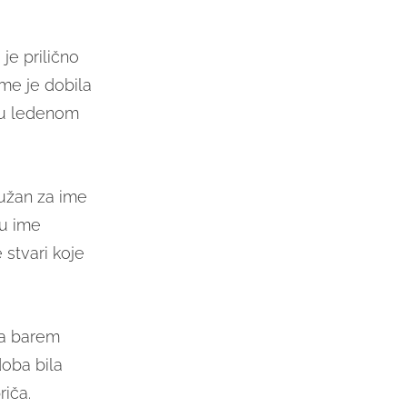
je prilično
me je dobila
lju ledenom
užan za ime
ju ime
 stvari koje
 da barem
doba bila
iča.