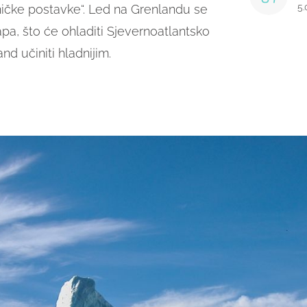
5.
ničke postavke“. Led na Grenlandu se
apa, što će ohladiti Sjevernoatlantsko
nd učiniti hladnijim.