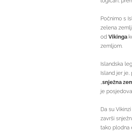
logičan, pre
Počnimo s Is
zelena zemlj
od
Vikinga
k
zemljom.
Islandska le
Island jer j
„
snježna zem
je posjedova
Da su Vikinzi
završi snježn
tako plodna 