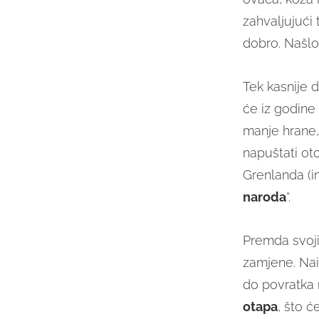
zahvaljujući 
dobro. Našlo
Tek kasnije 
će iz godine 
manje hrane,
napuštati ot
Grenlanda (i
naroda
“.
Premda svoji
zamjene. Nai
do povratka 
otapa
, što ć