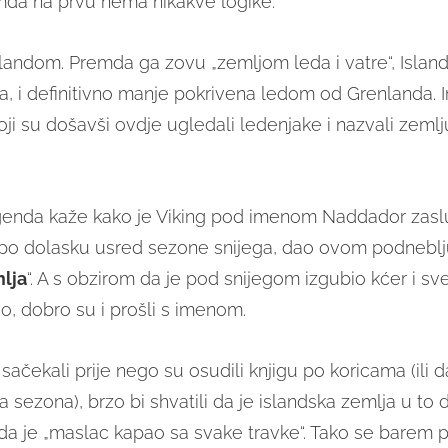
mda na prvu nema nikakve logike.
landom. Premda ga zovu „zemljom leda i vatre“, Island 
a, i definitivno manje pokrivena ledom od Grenlanda. I
oji su došavši ovdje ugledali ledenjake i nazvali zem
genda kaže kako je Viking pod imenom Naddador zasl
e, po dolasku usred sezone snijega, dao ovom podnebl
lja
“. A s obzirom da je pod snijegom izgubio kćer i sve
o, dobro su i prošli s imenom.
 sačekali prije nego su osudili knjigu po koricama (ili
a sezona), brzo bi shvatili da je islandska zemlja u to 
da je „maslac kapao sa svake travke“. Tako se barem pr