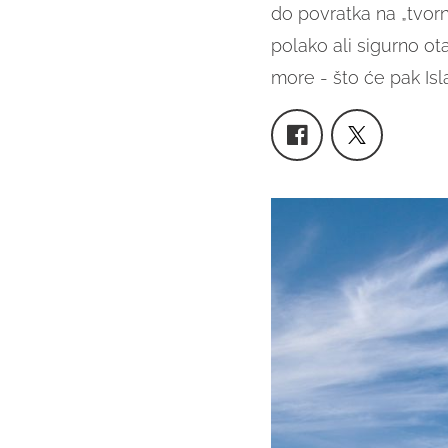
do povratka na „tvor
polako ali sigurno ot
more - što će pak Isla