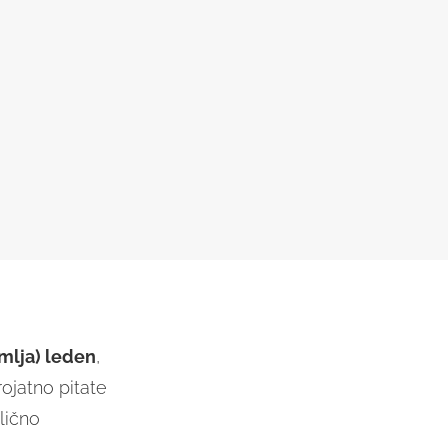
mlja) leden
,
rojatno pitate
lično