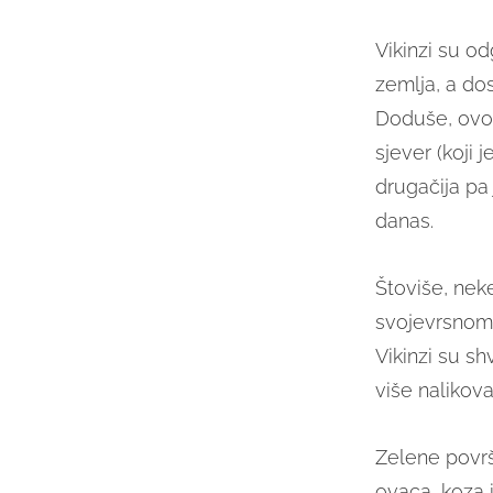
Vikinzi su o
zemlja, a do
Doduše, ovo
sjever (koji 
drugačija pa 
danas.
Štoviše, nek
svojevrsno
Vikinzi su sh
više nalikova
Zelene površ
ovaca, koza i