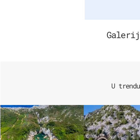
Galerij
U trendu