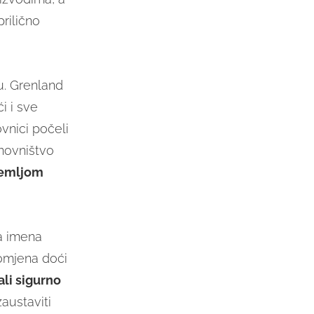
prilično
u. Grenland
i i sve
vnici počeli
novništvo
emljom
a imena
romjena doći
li sigurno
austaviti