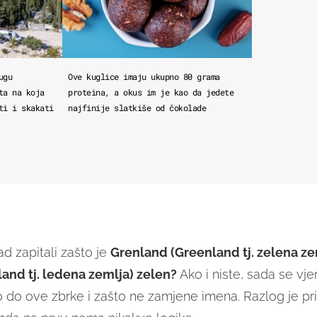
ugu
Ove kuglice imaju ukupno 80 grama
ta na koja
proteina, a okus im je kao da jedete
ti i skakati
najfinije slatkiše od čokolade
kad zapitali zašto je
Grenland (Greenland tj. zelena ze
land tj. ledena zemlja) zelen?
Ako i niste, sada se vje
o do ove zbrke i zašto ne zamjene imena. Razlog je pri