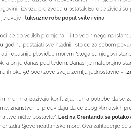
trgovini i izvozu proizvoda u ostatak Europe živjeli su 
 je ovdje i
luksuzne robe poput svile i vina
.
doći će do velikih promjena – i to većih nego na Island
u godinu postajati sve hladniji, što će za sobom povuć
 ali i opasnije plovidbe morem. Stoga su njegovi stano
ok, a on je danas pod ledom. Današnje malobrojno sta
ma ih oko 56 000) zove svoju zemlju jednostavno – „
z
m imenima izazivaju konfuziju, nema potrebe da se z
me, znanstvenici predviđaju da će zbog klimatskih p
na „tvorničke postavke“.
Led na Grenlandu se polako a
e ohladiti Sjevernoatlantsko more. Ova zahlađenje će z