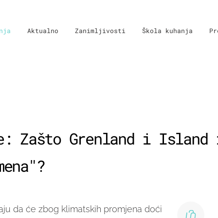
nja
Aktualno
Zanimljivosti
Škola kuhanja
Pr
e: Zašto Grenland i Island 
mena"?
aju da će zbog klimatskih promjena doći