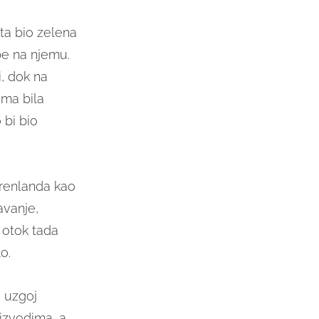
ta bio zelena
be na njemu.
i, dok na
ima bila
 bi bio
Grenlanda kao
avanje,
e otok tada
o.
a uzgoj
oizvodima, a