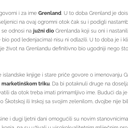
dgovorni i za ime
Grenland
. U to doba Grenland je dois
seljenici na ovaj ogromni otok čak su i podigli nastam
 se odnosi na
južni dio
Grenlanda koji su oni i nastanil
je bio pod ledenjacima) nisu ni odlazili. U to doba je i kl
je život na Grenlandu definitivno bio ugodniji nego što
e islandske knjige i stare priče govore o imenovanju 
m
marketinškom triku
. Da bi potaknuli druge na doselj
vatili da otok treba imati primamljivo ime. Budući da j
o Škotskoj ili Irskoj sa svojim zelenilom, dvojbe nije bil
ine i dugi ljetni dani omogućili su novim stanovnicim
 konja, pa su uživali u visokokvalitetnim mliječnim pr