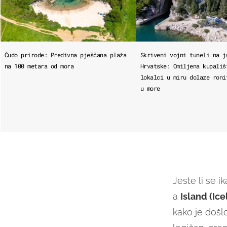
Čudo prirode: Predivna pješčana plaža
Skriveni vojni tuneli na j
na 100 metara od mora
Hrvatske: Omiljena kupališ
lokalci u miru dolaze roni
u more
Jeste li se i
a
Island (Ice
kako je došl