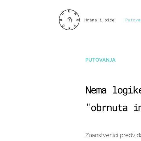
Hrana i piće
Putova
PUTOVANJA
Nema logik
"obrnuta i
Znanstvenici predviđ