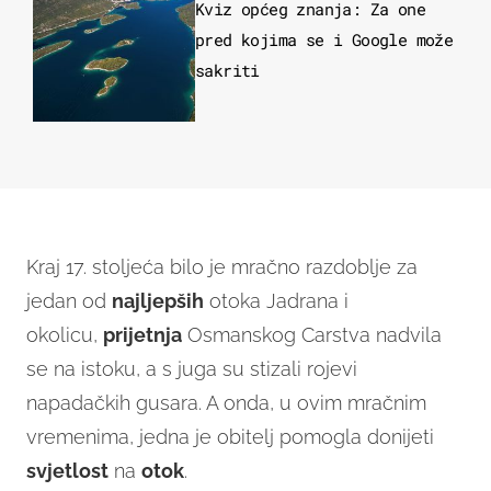
Kviz općeg znanja: Za one
pred kojima se i Google može
sakriti
Kraj 17. stoljeća bilo je mračno razdoblje za
jedan od
najljepših
otoka Jadrana i
okolicu,
prijetnja
Osmanskog Carstva nadvila
se na istoku, a s juga su stizali rojevi
napadačkih gusara. A onda, u ovim mračnim
vremenima, jedna je obitelj pomogla donijeti
svjetlost
na
otok
.