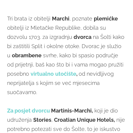
Tri brata iz obitelji
Marchi
, poznate
plemićke
obitelji iz Mletačke Republike, dobila su
dozvolu 1703. za izgradnju
dvorca
na Šolti kako
bi zaštitili Split i okolne otoke. Dvorac je služio
u
obrambene
svrhe, kako bi spasio područje
od prijetnji, baš kao što bi i vama mogao pružiti
posebno
virtualno
utočište
,
od nevidljivog
neprijatelja s kojim se već mjesecima
suočavamo.
Za posjet dvorcu
Martinis-Marchi
,
koji je dio
udruženja
Stories
,
Croatian Unique Hotels,
nije
potrebno potezati sve do Šolte, to je iskustvo