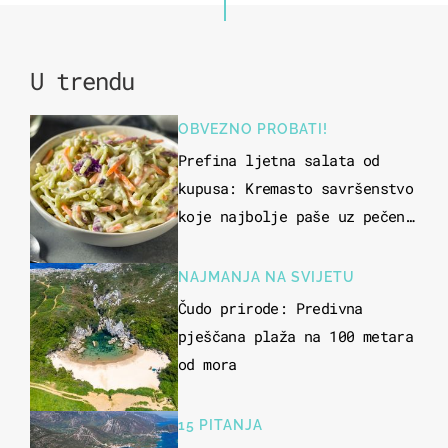
U trendu
OBVEZNO PROBATI!
Prefina ljetna salata od
kupusa: Kremasto savršenstvo
koje najbolje paše uz pečeno
meso
NAJMANJA NA SVIJETU
Čudo prirode: Predivna
pješčana plaža na 100 metara
od mora
15 PITANJA