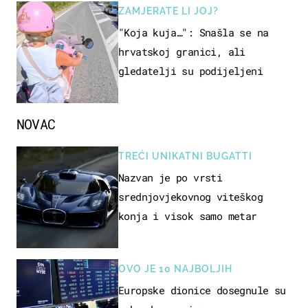
ZAMJERATE LI JOJ?
"Koja kuja…": Snašla se na
hrvatskoj granici, ali
gledatelji su podijeljeni
NOVAC
TREĆI UNIKATNI BUGATTI
Nazvan je po vrsti
srednjovjekovnog viteškog
konja i visok samo metar
OVO JE 10 NAJBOLJIH
Europske dionice dosegnule su