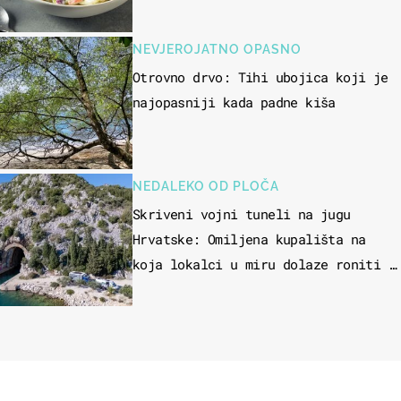
NEVJEROJATNO OPASNO
Otrovno drvo: Tihi ubojica koji je
najopasniji kada padne kiša
NEDALEKO OD PLOČA
Skriveni vojni tuneli na jugu
Hrvatske: Omiljena kupališta na
koja lokalci u miru dolaze roniti i
skakati u more