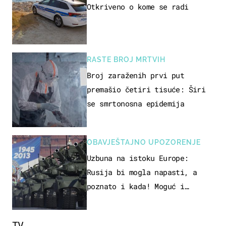
Otkriveno o kome se radi
RASTE BROJ MRTVIH
Broj zaraženih prvi put
premašio četiri tisuće: Širi
se smrtonosna epidemija
OBAVJEŠTAJNO UPOZORENJE
Uzbuna na istoku Europe:
Rusija bi mogla napasti, a
poznato i kada! Moguć i
kopneni upad u članicu NATO-a
TV