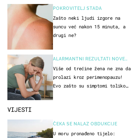
POKROVITELJ STADA
Zašto neki ljudi izgore na
suncu već nakon 15 minuta, a
drugi ne?
ALARMANTNI REZULTATI NOVE
STUDIJE
Više od trećine žena ne zna da
prolazi kroz perimenopauzu!
Evo zašto su simptomi toliko
zbunjujući
VIJESTI
ČEKA SE NALAZ OBDUKCIJE
U moru pronađeno tijelo: