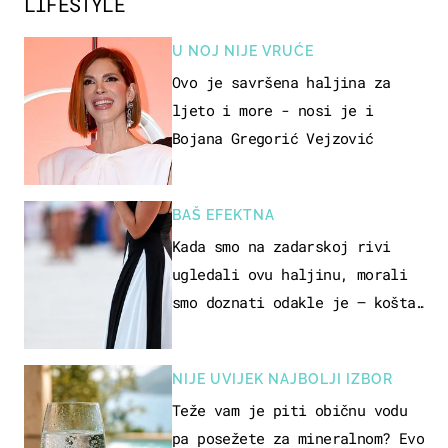
LIFESTYLE
U NOJ NIJE VRUĆE
Ovo je savršena haljina za
ljeto i more - nosi je i
Bojana Gregorić Vejzović
BAŠ EFEKTNA
Kada smo na zadarskoj rivi
ugledali ovu haljinu, morali
smo doznati odakle je – košta
samo 18 eura
NIJE UVIJEK NAJBOLJI IZBOR
Teže vam je piti običnu vodu
pa posežete za mineralnom? Evo