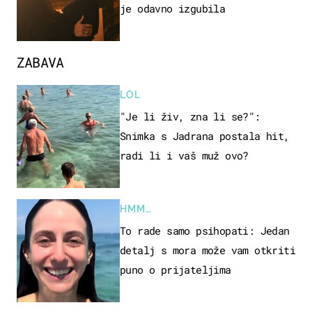
je odavno izgubila
ZABAVA
LOL
"Je li živ, zna li se?":
Snimka s Jadrana postala hit,
radi li i vaš muž ovo?
HMM…
To rade samo psihopati: Jedan
detalj s mora može vam otkriti
puno o prijateljima