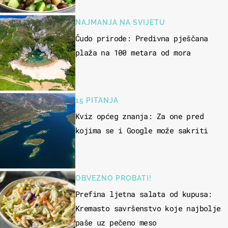
NAJMANJA NA SVIJETU
Čudo prirode: Predivna pješčana
plaža na 100 metara od mora
15 PITANJA
Kviz općeg znanja: Za one pred
kojima se i Google može sakriti
OBVEZNO PROBATI!
Prefina ljetna salata od kupusa:
Kremasto savršenstvo koje najbolje
paše uz pečeno meso