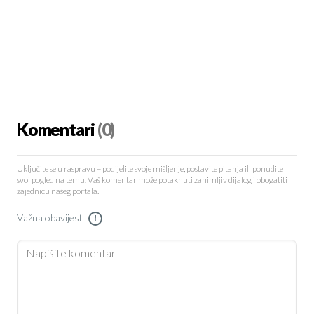
Komentari
(0)
Uključite se u raspravu – podijelite svoje mišljenje, postavite pitanja ili ponudite
svoj pogled na temu. Vaš komentar može potaknuti zanimljiv dijalog i obogatiti
zajednicu našeg portala.
Važna obavijest
!