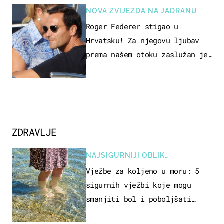
NOVA ZVIJEZDA NA JADRANU
Roger Federer stigao u
Hrvatsku! Za njegovu ljubav
prema našem otoku zaslužan je
jedan poznati Hrvat
ZDRAVLJE
NAJSIGURNIJI OBLIK
REKREACIJE
Vježbe za koljeno u moru: 5
sigurnih vježbi koje mogu
smanjiti bol i poboljšati
pokretljivost