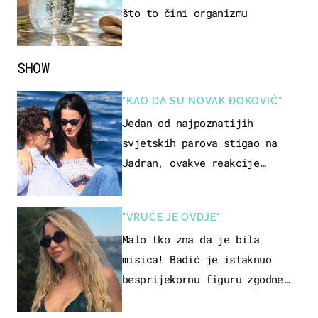
što to čini organizmu
SHOW
"KAO DA SU NOVAK ĐOKOVIĆ"
Jedan od najpoznatijih
svjetskih parova stigao na
Jadran, ovakve reakcije
vjerojatno nisu očekivali
"VRUĆE JE OVDJE"
Malo tko zna da je bila
misica! Badić je istaknuo
besprijekornu figuru zgodne
voditeljice