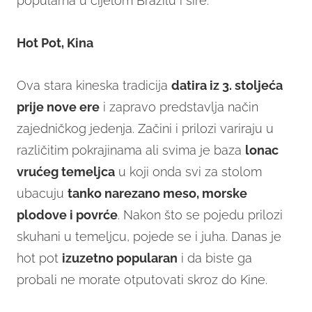
popularna u cijelom Brazilu i šire.
Hot Pot, Kina
Ova stara kineska tradicija
datira iz 3. stoljeća
prije nove ere
i zapravo predstavlja način
zajedničkog jedenja. Začini i prilozi variraju u
različitim pokrajinama ali svima je baza
lonac
vrućeg temeljca
u koji onda svi za stolom
ubacuju
tanko narezano meso, morske
plodove i povrće
. Nakon što se pojedu prilozi
skuhani u temeljcu, pojede se i juha. Danas je
hot pot
izuzetno popularan
i da biste ga
probali ne morate otputovati skroz do Kine.