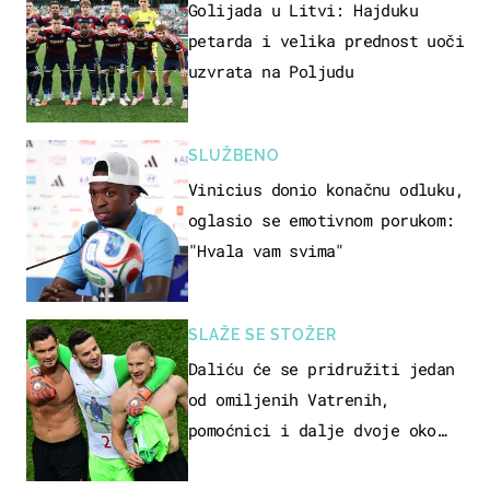
Golijada u Litvi: Hajduku
petarda i velika prednost uoči
uzvrata na Poljudu
SLUŽBENO
Vinicius donio konačnu odluku,
oglasio se emotivnom porukom:
"Hvala vam svima"
SLAŽE SE STOŽER
Daliću će se pridružiti jedan
od omiljenih Vatrenih,
pomoćnici i dalje dvoje oko
ponude