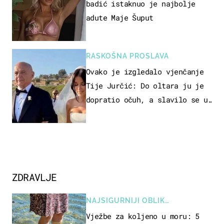
badić istaknuo je najbolje
adute Maje Šuput
RASKOŠNA PROSLAVA
Ovako je izgledalo vjenčanje
Tije Jurčić: Do oltara ju je
dopratio očuh, a slavilo se uz
Olivera i Rozgu
ZDRAVLJE
NAJSIGURNIJI OBLIK
REKREACIJE
Vježbe za koljeno u moru: 5