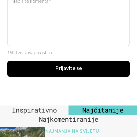
1500 znakova preostalo
Prijavite se
Inspirativno
Najčitanije
Najkomentiranije
NAJMANJA NA SVIJETU