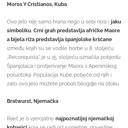
Moros Y Cristianos, Kuba
Ovo jelo nije samo hrana nego u sebi nosi i
jaku
simboliku
.
Crni grah predstavlja afričke Maore
a bijela riža predstavlja španjolske kršćane
između kojih su se vodile borbe u 8. stoljeću.
„Reconquista“ je u 15. stoljeću označila pobjedu
Španjolaca i protjerivanje Maora s Apeninskog
poluotoka. Populacija Kube potječe od njih i
zato ovo jelo možete probati bilogdje na otoku.
Bratwurst, Njemačka
Riječ je o vjerojatno
najpoznatijoj njemačkoj
kobasici
koja se radi od svinjetine, govedine,