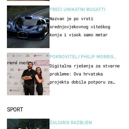
TREĆI UNIKATNI BUGATTI
Nazvan je po vrsti
srednjovjekovnog viteškog
konja i visok samo metar
POKROVITELJ PHILIP MORRIS
ZAGREB
Digitalna rješenja za stvarne
probleme: Dva hrvatska
projekta dobila potporu za
razvoj
SPORT
ŽALGIRIS RAZBIJEN