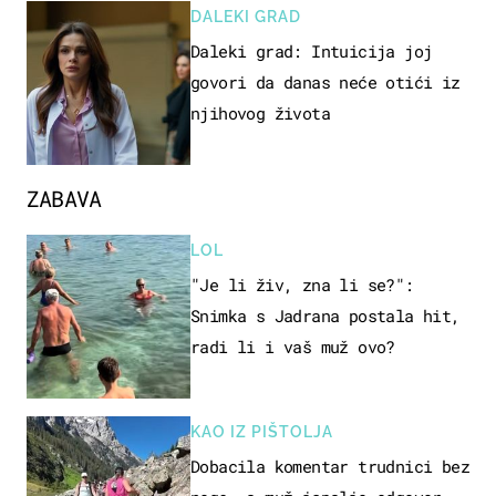
DALEKI GRAD
Daleki grad: Intuicija joj
govori da danas neće otići iz
njihovog života
ZABAVA
LOL
"Je li živ, zna li se?":
Snimka s Jadrana postala hit,
radi li i vaš muž ovo?
KAO IZ PIŠTOLJA
Dobacila komentar trudnici bez