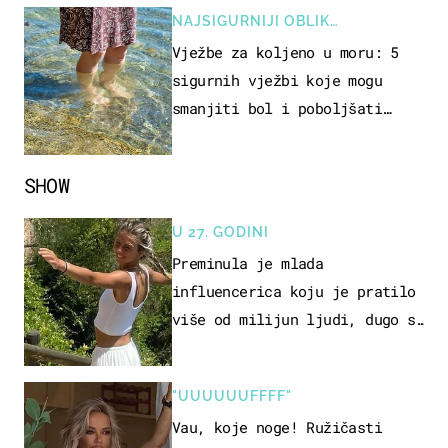
NAJSIGURNIJI OBLIK
REKREACIJE
Vježbe za koljeno u moru: 5
sigurnih vježbi koje mogu
smanjiti bol i poboljšati
pokretljivost
SHOW
U 27. GODINI
Preminula je mlada
influencerica koju je pratilo
više od milijun ljudi, dugo se
borila s opakom bolesti
"UUUUUUFFFF"
Vau, koje noge! Ružičasti