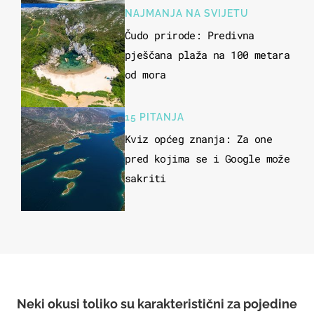
NAJMANJA NA SVIJETU
Čudo prirode: Predivna
pješčana plaža na 100 metara
od mora
15 PITANJA
Kviz općeg znanja: Za one
pred kojima se i Google može
sakriti
Neki okusi toliko su karakteristični za pojedine