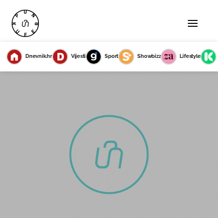
Dnevnik.hr
Vijesti
Sport
Showbizz
Lifestyle