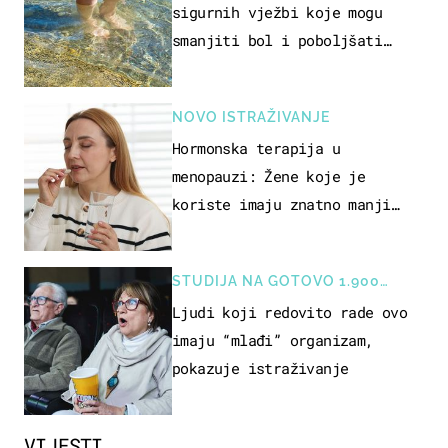
sigurnih vježbi koje mogu
smanjiti bol i poboljšati
pokretljivost
NOVO ISTRAŽIVANJE
Hormonska terapija u
menopauzi: Žene koje je
koriste imaju znatno manji
rizik od ovoga
STUDIJA NA GOTOVO 1.900
OSOBA
Ljudi koji redovito rade ovo
imaju “mlađi” organizam,
pokazuje istraživanje
VIJESTI