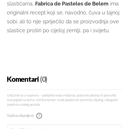
slastičarna,
Fabrica de Pasteles de Belem
ima
originalni recept koji se, navodno, čuva u tajnoj
sobi, ali to nije spriječilo da se proizvodnja ove
slastice proširi po cijeloj zemlji, pa i svijetu.
Komentari
(0)
Uključite se u raspravu – podijelite svoje mišljenje, postavite pitanja ili ponudite
svoj pogled na temu. Vaš komentar može potaknuti zanimljiv dijalog i obogatiti
zajednicu našeg portala.
Važna obavijest
!