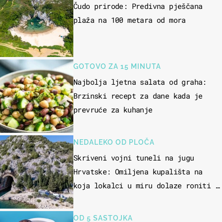
Čudo prirode: Predivna pješčana
plaža na 100 metara od mora
GOTOVO ZA 15 MINUTA
Najbolja ljetna salata od graha:
Brzinski recept za dane kada je
prevruće za kuhanje
NEDALEKO OD PLOČA
Skriveni vojni tuneli na jugu
Hrvatske: Omiljena kupališta na
koja lokalci u miru dolaze roniti i
skakati u more
OD 5 SASTOJKA