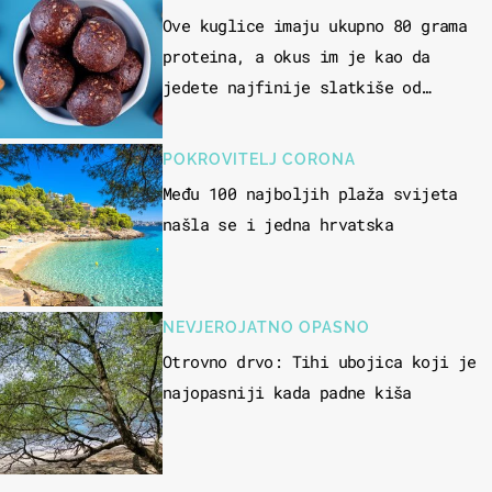
Ove kuglice imaju ukupno 80 grama
proteina, a okus im je kao da
jedete najfinije slatkiše od
čokolade
POKROVITELJ CORONA
Među 100 najboljih plaža svijeta
našla se i jedna hrvatska
NEVJEROJATNO OPASNO
Otrovno drvo: Tihi ubojica koji je
najopasniji kada padne kiša