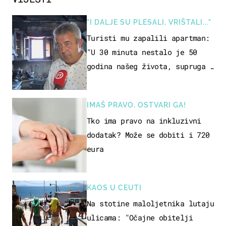
"I DALJE SU PLESALI, VRIŠTALI..."
Turisti mu zapalili apartman:
"U 30 minuta nestalo je 50
godina našeg života, supruga i
ja ne možemo oka sklopiti"
IMAŠ PRAVO, OSTVARI GA!
Tko ima pravo na inkluzivni
dodatak? Može se dobiti i 720
eura
KAOS U CEUTI
Na stotine maloljetnika lutaju
ulicama: "Očajne obitelji