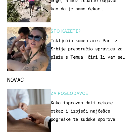
noge, a muž ispalio odgovor
kao da je samo čekao…
ŠTO KAŽETE?
Isključio komentare: Par iz
Srbije preporučio spravicu za
plažu s Temua, čini li vam se
ovo sigurnim?
NOVAC
ZA POSLODAVCE
Kako ispravno dati nekome
otkaz i izbjeći najčešće
pogreške te sudske sporove