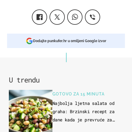
Dodajte punkufer.hr u omiljeni Google izvor
U trendu
GOTOVO ZA 15 MINUTA
Najbolja ljetna salata od
graha: Brzinski recept za
dane kada je prevruće za
kuhanje