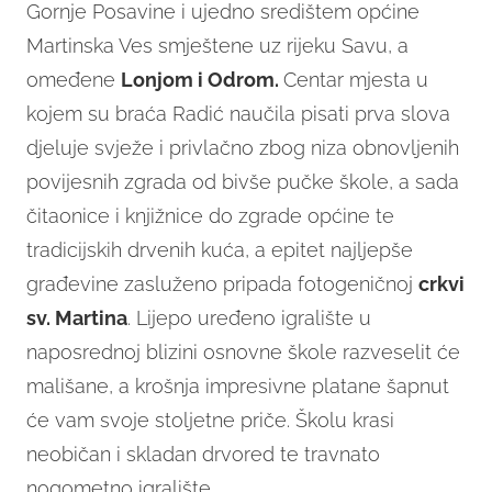
Gornje Posavine i ujedno središtem općine
Martinska Ves smještene uz rijeku Savu, a
omeđene
Lonjom i Odrom.
Centar mjesta u
kojem su braća Radić naučila pisati prva slova
djeluje svježe i privlačno zbog niza obnovljenih
povijesnih zgrada od bivše pučke škole, a sada
čitaonice i knjižnice do zgrade općine te
tradicijskih drvenih kuća, a epitet najljepše
građevine zasluženo pripada fotogeničnoj
crkvi
sv. Martina
. Lijepo uređeno igralište u
naposrednoj blizini osnovne škole razveselit će
mališane, a krošnja impresivne platane šapnut
će vam svoje stoljetne priče. Školu krasi
neobičan i skladan drvored te travnato
nogometno igralište.