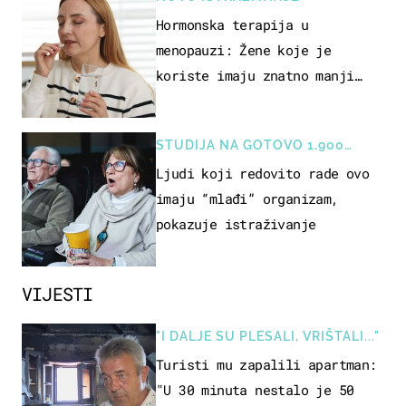
Hormonska terapija u
menopauzi: Žene koje je
koriste imaju znatno manji
rizik od ovoga
STUDIJA NA GOTOVO 1.900
OSOBA
Ljudi koji redovito rade ovo
imaju “mlađi” organizam,
pokazuje istraživanje
VIJESTI
"I DALJE SU PLESALI, VRIŠTALI..."
Turisti mu zapalili apartman:
"U 30 minuta nestalo je 50