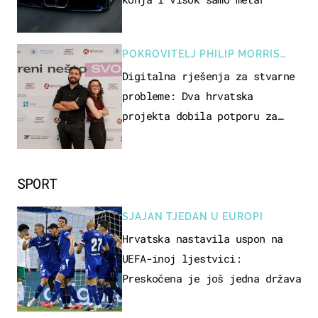
POKROVITELJ PHILIP MORRIS
ZAGREB
Digitalna rješenja za stvarne
probleme: Dva hrvatska
projekta dobila potporu za
razvoj
SPORT
SJAJAN TJEDAN U EUROPI
Hrvatska nastavila uspon na
UEFA-inoj ljestvici:
Preskočena je još jedna država