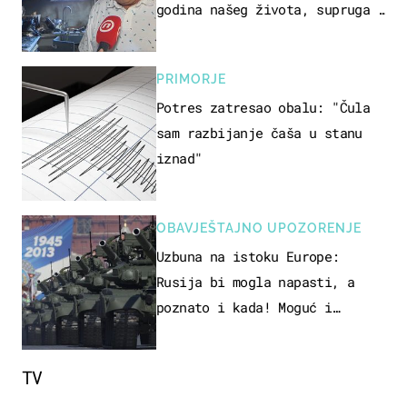
godina našeg života, supruga i
ja ne možemo oka sklopiti"
PRIMORJE
Potres zatresao obalu: "Čula
sam razbijanje čaša u stanu
iznad"
OBAVJEŠTAJNO UPOZORENJE
Uzbuna na istoku Europe:
Rusija bi mogla napasti, a
poznato i kada! Moguć i
kopneni upad u članicu NATO-a
TV