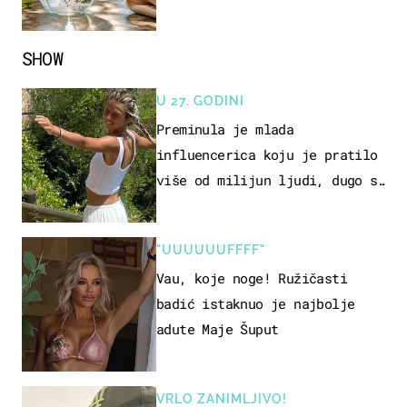
SHOW
U 27. GODINI
Preminula je mlada
influencerica koju je pratilo
više od milijun ljudi, dugo se
borila s opakom bolešću
"UUUUUUFFFF"
Vau, koje noge! Ružičasti
badić istaknuo je najbolje
adute Maje Šuput
VRLO ZANIMLJIVO!