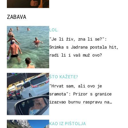
ZABAVA
LOL
"Je li živ, zna li se?":
Snimka s Jadrana postala hit,
radi li i vaš muž ovo?
ŠTO KAŽETE?
"Hrvat sam, ali ovo je
sramota": Prizor s granice
izazvao burnu raspravu na
društvenim mrežama
KAO IZ PIŠTOLJA