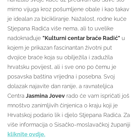
mirno vijuga kroz pošumljene obale i kao takav
je idealan za bicikliranje. Nažalost, rodne kuće
Stjepana Radića više nema, ali to uvelike
nadoknađuje
"Kulturni centar braće Radić"
u
kojem je prikazan fascinantan životni put
dvojice braće koja su obilježila i zadužila
hrvatsku povijest, ali i sve ono po čemu je
posavska baština vrijedna i posebna. Svoj
dolazak najavite dan ranije, a ravnateljica
Centra
Jasmina Jovev
rado će vam ispričati još
mnoštvo zanimljivih činjenica o kraju koji je
Hrvatskoj podario lik i djelo Stjepana Radića. Za
više informacija o Sisačko-moslavačkoj županiji
kliknite ovdje.