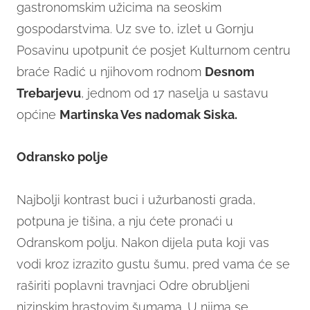
gastronomskim užicima na seoskim
gospodarstvima. Uz sve to, izlet u Gornju
Posavinu upotpunit će posjet Kulturnom centru
braće Radić u njihovom rodnom
Desnom
Trebarjevu
, jednom od 17 naselja u sastavu
općine
Martinska Ves nadomak Siska.
Odransko polje
Najbolji kontrast buci i užurbanosti grada,
potpuna je tišina, a nju ćete pronaći u
Odranskom polju. Nakon dijela puta koji vas
vodi kroz izrazito gustu šumu, pred vama će se
raširiti poplavni travnjaci Odre obrubljeni
nizinskim hrastovim šumama. U njima se