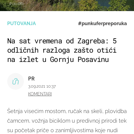
(Foto:PR)
PUTOVANJA
#punkuferpreporuka
Na sat vremena od Zagreba: 5
odličnih razloga zašto otići
na izlet u Gornju Posavinu
PR
3.09.2021 10:37
KOMENTARI
Šetnja visećim mostom, ručak na skeli, plovidba
čamcem, vožnja biciklom u predivnoj prirodi tek
su početak priče o zanimljivostima koje nudi