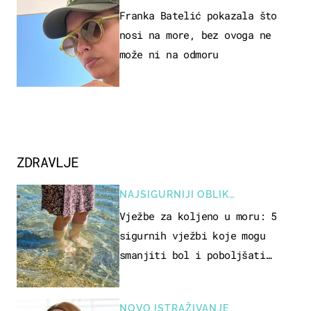
Franka Batelić pokazala što
nosi na more, bez ovoga ne
može ni na odmoru
ZDRAVLJE
NAJSIGURNIJI OBLIK
REKREACIJE
Vježbe za koljeno u moru: 5
sigurnih vježbi koje mogu
smanjiti bol i poboljšati
pokretljivost
NOVO ISTRAŽIVANJE