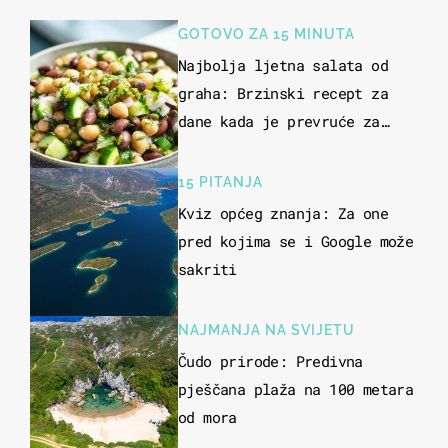
GOTOVO ZA 15 MINUTA
Najbolja ljetna salata od
graha: Brzinski recept za
dane kada je prevruće za
kuhanje
15 PITANJA
Kviz općeg znanja: Za one
pred kojima se i Google može
sakriti
NAJMANJA NA SVIJETU
Čudo prirode: Predivna
pješčana plaža na 100 metara
od mora