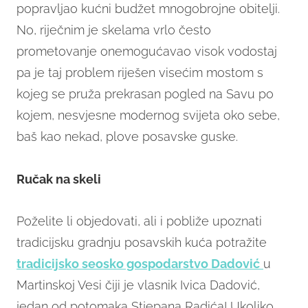
popravljao kućni budžet mnogobrojne obitelji.
No, riječnim je skelama vrlo često
prometovanje onemogućavao visok vodostaj
pa je taj problem riješen visećim mostom s
kojeg se pruža prekrasan pogled na Savu po
kojem, nesvjesne modernog svijeta oko sebe,
baš kao nekad, plove posavske guske.
Ručak na skeli
Poželite li objedovati, ali i pobliže upoznati
tradicijsku gradnju posavskih kuća potražite
tradicijsko
seosko gospodarstvo Dadović
u
Martinskoj Vesi čiji je vlasnik Ivica Dadović,
jedan od potomaka Stjepana Radića! Ukoliko