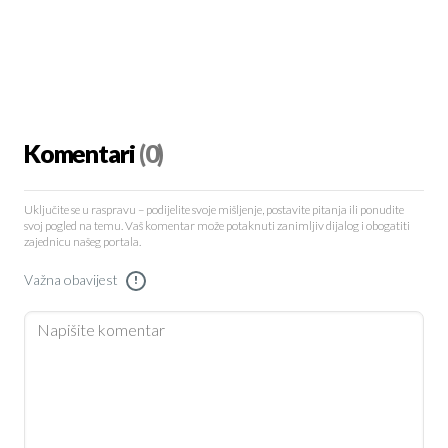
Komentari
(0)
Uključite se u raspravu – podijelite svoje mišljenje, postavite pitanja ili ponudite
svoj pogled na temu. Vaš komentar može potaknuti zanimljiv dijalog i obogatiti
zajednicu našeg portala.
Važna obavijest
!