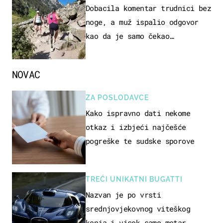
Dobacila komentar trudnici bez
noge, a muž ispalio odgovor
kao da je samo čekao…
NOVAC
ZA POSLODAVCE
Kako ispravno dati nekome
otkaz i izbjeći najčešće
pogreške te sudske sporove
TREĆI UNIKATNI BUGATTI
Nazvan je po vrsti
srednjovjekovnog viteškog
konja i visok samo metar