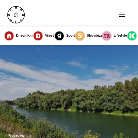
Dnevnik.hr
Vijesti
Sport
Showbizz
Lifestyle
Posavina - 2