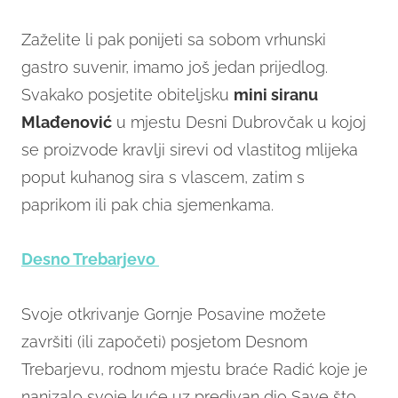
Zaželite li pak ponijeti sa sobom vrhunski
gastro suvenir, imamo još jedan prijedlog.
Svakako posjetite obiteljsku
mini siranu
Mlađenović
u mjestu Desni Dubrovčak u kojoj
se proizvode kravlji sirevi od vlastitog mlijeka
poput kuhanog sira s vlascem, zatim s
paprikom ili pak chia sjemenkama.
Desno Trebarjevo
Svoje otkrivanje Gornje Posavine možete
završiti (ili započeti) posjetom Desnom
Trebarjevu, rodnom mjestu braće Radić koje je
nanizalo svoje kuće uz predivan dio Save što