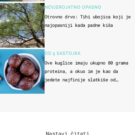
NEVJEROJATNO OPASNO
Otrovno drvo: Tihi ubojica koji je
najopasniji kada padne kiša
OD 5 SASTOJKA
Ove kuglice imaju ukupno 80 grama
proteina, a okus im je kao da
jedete najfinije slatkiše od
čokolade
Nastavi čitati