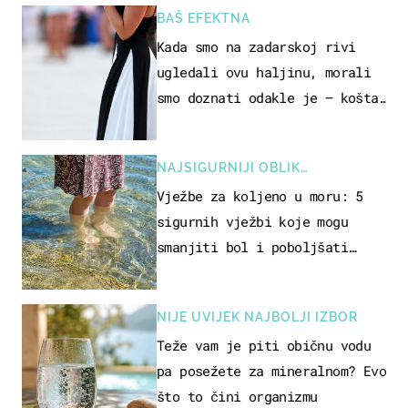
BAŠ EFEKTNA
Kada smo na zadarskoj rivi
ugledali ovu haljinu, morali
smo doznati odakle je – košta
samo 18 eura
NAJSIGURNIJI OBLIK
REKREACIJE
Vježbe za koljeno u moru: 5
sigurnih vježbi koje mogu
smanjiti bol i poboljšati
pokretljivost
NIJE UVIJEK NAJBOLJI IZBOR
Teže vam je piti običnu vodu
pa posežete za mineralnom? Evo
što to čini organizmu