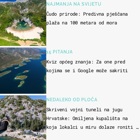
NAJMANJA NA SVIJETU
Čudo prirode: Predivna pješčana
plaža na 100 metara od mora
15 PITANJA
Kviz općeg znanja: Za one pred
kojima se i Google može sakriti
NEDALEKO OD PLOČA
Skriveni vojni tuneli na jugu
Hrvatske: Omiljena kupališta na
koja lokalci u miru dolaze roniti i
skakati u more