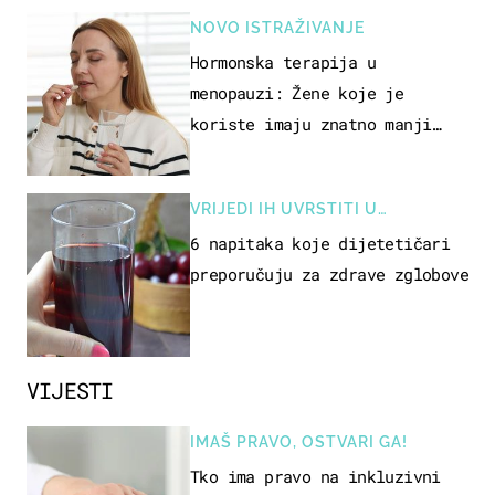
NOVO ISTRAŽIVANJE
Hormonska terapija u
menopauzi: Žene koje je
koriste imaju znatno manji
rizik od ovoga
VRIJEDI IH UVRSTITI U
PREHRANU
6 napitaka koje dijetetičari
preporučuju za zdrave zglobove
VIJESTI
IMAŠ PRAVO, OSTVARI GA!
Tko ima pravo na inkluzivni