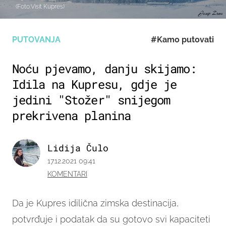
(Foto:Visit Kupres)
PUTOVANJA
#Kamo putovati
Noću pjevamo, danju skijamo:
Idila na Kupresu, gdje je
jedini "Stožer" snijegom
prekrivena planina
Lidija Čulo
17.12.2021 09:41
KOMENTARI
Da je Kupres idilična zimska destinacija,
potvrđuje i podatak da su gotovo svi kapaciteti