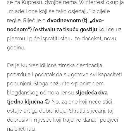
se na Kupresu, dvojbe nema. Winterfest okuplja
„mlade i one koji se tako osjećaju“ iz cijele
regije. Riječ je o
dvodnevnom (tj. „dvo-
noćnom“) festivalu
za tisuću gostiju
koji će uz
pjesmu i piće ispratiti staru, te dočekati novu
godinu.
Da je Kupres idilična zimska destinacija,
potvrđuje i podatak da su gotovo svi kapaciteti
popunjeni. Stoga požurite s planiranjem
blagdanskog odmora jer su
sljedeća dva
tjedna ključna
😉 No, za one koji neće stići,
ostaje druga dobra ideja. Skratiti siječanj, taj
depresivni mjesec koji traje 70 dana, i pobjeći
na bijeli jug.