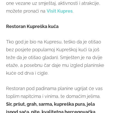
one vezane uz smještaj, aktivnosti i atrakcije,
možete pronaći na
Visit Kupres
.
Restoran Kupreška kuća
Tko god je bio na Kupresu, teško da je otišao
bez posjete popularnoj Kupreškoj kući (a još
teže da je otišao gladan). Smješten je na dvije
etaže, a posebnu čar daje mu izgled planinske
kuće od drva i cigle.
Restoran pod padinama planine ugrijat će vas
toplim napitcima i vinima, te domaćim jelima.
Si
r, pršut, grah, sarma, kupreška pura, jela
ispod sača, pite, kvalitetna hercegovačka