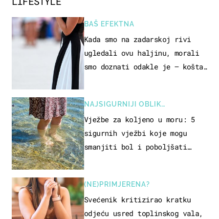
LIFESTYLE
BAŠ EFEKTNA
Kada smo na zadarskoj rivi
ugledali ovu haljinu, morali
smo doznati odakle je – košta
samo 18 eura
NAJSIGURNIJI OBLIK
REKREACIJE
Vježbe za koljeno u moru: 5
sigurnih vježbi koje mogu
smanjiti bol i poboljšati
pokretljivost
(NE)PRIMJERENA?
Svećenik kritizirao kratku
odjeću usred toplinskog vala,