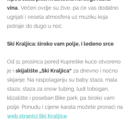
vina
… Večeri ovdje su žive, pa će vas dodatno
ugrijati i vesela atmosfera uz muziku koja
potraje do dugo u noć.
Ski Kraljica: široko vam polje, i ledeno srce
Od 11. prosinca pored Kupreške kuće otvoreno
je i
skijalište „Ski Kraljica“
za dnevno i noćno
skijanje. Na raspolaganju su baby staza, mala
staza, staza za snow tubing, ludi tobogan,
klizalište i poseban Bike park, pa široko vam
polje. Ponudu i cijene karata možete pronaći na
web stranici Ski Kraljice
.