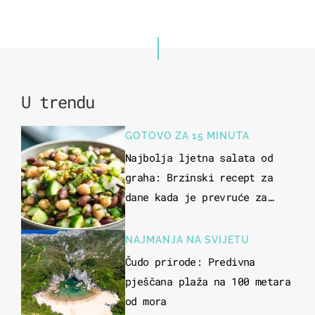
24
U trendu
GOTOVO ZA 15 MINUTA
Najbolja ljetna salata od
graha: Brzinski recept za
dane kada je prevruće za
kuhanje
NAJMANJA NA SVIJETU
Čudo prirode: Predivna
pješčana plaža na 100 metara
od mora