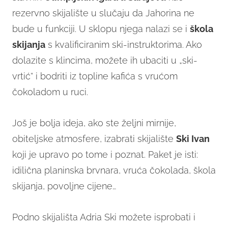
rezervno skijalište u slučaju da Jahorina ne
bude u funkciji. U sklopu njega nalazi se i
škola
skijanja
s kvalificiranim ski-instruktorima. Ako
dolazite s klincima, možete ih ubaciti u „ski-
vrtić“ i bodriti iz topline kafića s vrućom
čokoladom u ruci.
Još je bolja ideja, ako ste željni mirnije,
obiteljske atmosfere, izabrati skijalište
Ski Ivan
koji je upravo po tome i poznat. Paket je isti:
idilična planinska brvnara, vruća čokolada, škola
skijanja, povoljne cijene…
Podno skijališta Adria Ski možete isprobati i