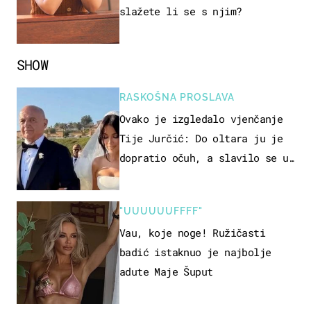
slažete li se s njim?
SHOW
RASKOŠNA PROSLAVA
Ovako je izgledalo vjenčanje
Tije Jurčić: Do oltara ju je
dopratio očuh, a slavilo se uz
Olivera i Rozgu
"UUUUUUFFFF"
Vau, koje noge! Ružičasti
badić istaknuo je najbolje
adute Maje Šuput