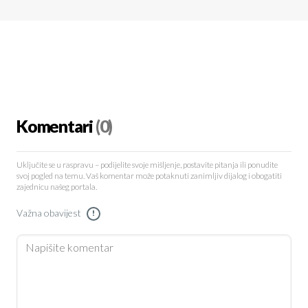
Komentari
(0)
Uključite se u raspravu – podijelite svoje mišljenje, postavite pitanja ili ponudite
svoj pogled na temu. Vaš komentar može potaknuti zanimljiv dijalog i obogatiti
zajednicu našeg portala.
Važna obavijest
!