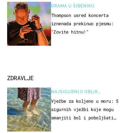
DRAMA U ŠIBENIKU
Thompson usred koncerta
iznenada prekinuo pjesmu:
"Zovite hitnu!"
ZDRAVLJE
NAJSIGURNIJI OBLIK
REKREACIJE
Vježbe za koljeno u moru: 5
sigurnih vježbi koje mogu
smanjiti bol i poboljšati
pokretljivost