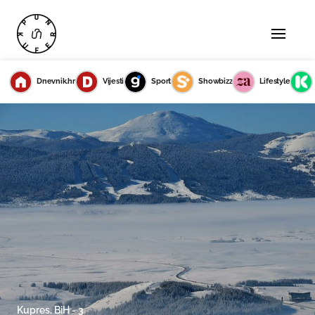
Dnevnik.hr
Vijesti
Sport
Showbizz
Lifestyle
Kupres, BiH - 3