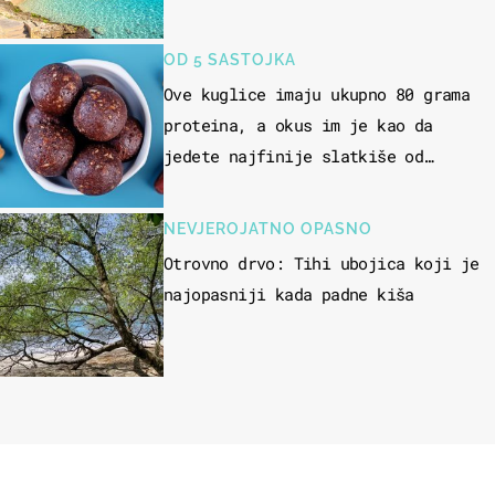
OD 5 SASTOJKA
Ove kuglice imaju ukupno 80 grama
proteina, a okus im je kao da
jedete najfinije slatkiše od
čokolade
NEVJEROJATNO OPASNO
Otrovno drvo: Tihi ubojica koji je
najopasniji kada padne kiša