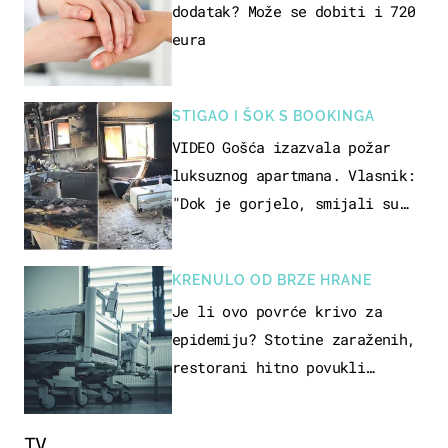
dodatak? Može se dobiti i 720
eura
STIGAO I ŠOK S BOOKINGA
VIDEO Gošća izazvala požar
luksuznog apartmana. Vlasnik:
"Dok je gorjelo, smijali su
se, pili i pokazivali mi
srednji prst"
KRENULO OD BRZE HRANE
Je li ovo povrće krivo za
epidemiju? Stotine zaraženih,
restorani hitno povukli
proizvod
TV