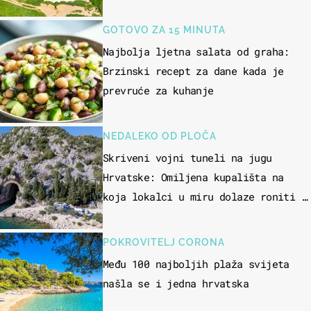
GOTOVO ZA 15 MINUTA
Najbolja ljetna salata od graha:
Brzinski recept za dane kada je
prevruće za kuhanje
NEDALEKO OD PLOČA
Skriveni vojni tuneli na jugu
Hrvatske: Omiljena kupališta na
koja lokalci u miru dolaze roniti i
skakati u more
POKROVITELJ CORONA
Među 100 najboljih plaža svijeta
našla se i jedna hrvatska