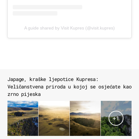
A guide shared by Visit Kupres (@visit.kupres)
Japage, kraške ljepotice Kupresa:
Veličanstvena priroda u kojoj se osjećate kao
zrno pijeska
+
1