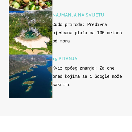
kuhanje
NAJMANJA NA SVIJETU
Čudo prirode: Predivna
pješčana plaža na 100 metara
od mora
15 PITANJA
Kviz općeg znanja: Za one
pred kojima se i Google može
sakriti