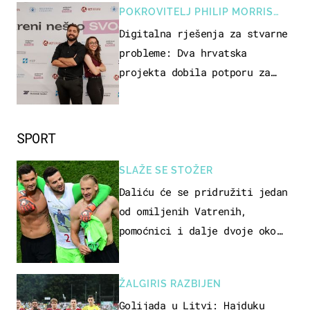
POKROVITELJ PHILIP MORRIS
ZAGREB
Digitalna rješenja za stvarne
probleme: Dva hrvatska
projekta dobila potporu za
razvoj
SPORT
SLAŽE SE STOŽER
Daliću će se pridružiti jedan
od omiljenih Vatrenih,
pomoćnici i dalje dvoje oko
ponude
ŽALGIRIS RAZBIJEN
Golijada u Litvi: Hajduku