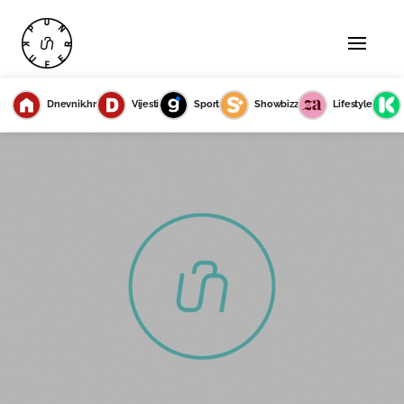
Dnevnik.hr
Vijesti
Sport
Showbizz
Lifestyle