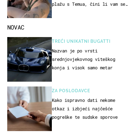
plažu s Temua, čini li vam se
ovo sigurnim?
NOVAC
TREĆI UNIKATNI BUGATTI
Nazvan je po vrsti
srednjovjekovnog viteškog
konja i visok samo metar
ZA POSLODAVCE
Kako ispravno dati nekome
otkaz i izbjeći najčešće
pogreške te sudske sporove