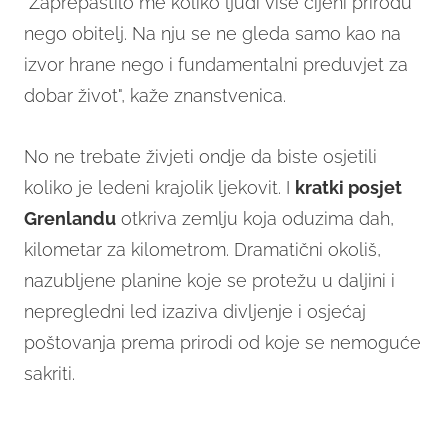
"Zaprepastilo me koliko ljudi više cijeni prirodu
nego obitelj. Na nju se ne gleda samo kao na
izvor hrane nego i fundamentalni preduvjet za
dobar život", kaže znanstvenica.
No ne trebate živjeti ondje da biste osjetili
koliko je ledeni krajolik ljekovit. I
kratki posjet
Grenlandu
otkriva zemlju koja oduzima dah,
kilometar za kilometrom. Dramatični okoliš,
nazubljene planine koje se protežu u daljini i
nepregledni led izaziva divljenje i osjećaj
poštovanja prema prirodi od koje se nemoguće
sakriti.