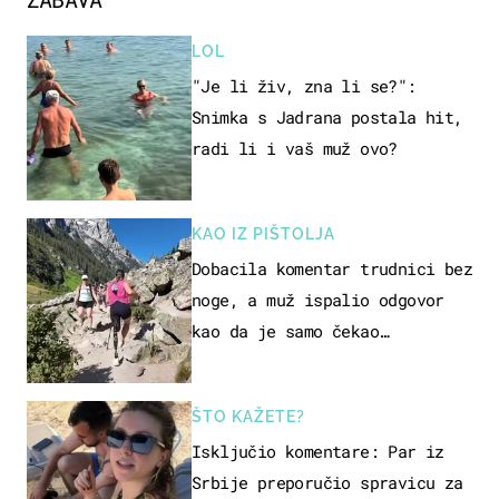
LOL
"Je li živ, zna li se?":
Snimka s Jadrana postala hit,
radi li i vaš muž ovo?
KAO IZ PIŠTOLJA
Dobacila komentar trudnici bez
noge, a muž ispalio odgovor
kao da je samo čekao…
ŠTO KAŽETE?
Isključio komentare: Par iz
Srbije preporučio spravicu za