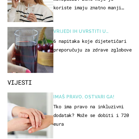
koriste imaju znatno manji
rizik od ovoga
VRIJEDI IH UVRSTITI U
PREHRANU
6 napitaka koje dijetetičari
preporučuju za zdrave zglobove
VIJESTI
IMAŠ PRAVO, OSTVARI GA!
Tko ima pravo na inkluzivni
dodatak? Može se dobiti i 720
eura