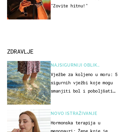
"Zovite hitnu!"
ZDRAVLJE
NAJSIGURNIJI OBLIK
REKREACIJE
Vježbe za koljeno u moru: 5
sigurnih vježbi koje mogu
smanjiti bol i poboljšati
pokretljivost
NOVO ISTRAŽIVANJE
Hormonska terapija u
menopauzi: Žene koje je