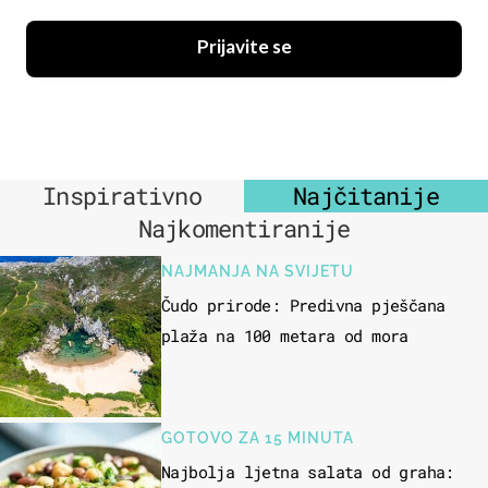
Prijavite se
Inspirativno
Najčitanije
Najkomentiranije
NAJMANJA NA SVIJETU
Čudo prirode: Predivna pješčana
plaža na 100 metara od mora
GOTOVO ZA 15 MINUTA
Najbolja ljetna salata od graha: