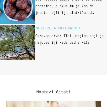
proteina, a okus im je kao da
jedete najfinije slatkiše od
čokolade
NEVJEROJATNO OPASNO
Otrovno drvo: Tihi ubojica koji je
najopasniji kada padne kiša
Nastavi čitati
MODA & LJEPOTA