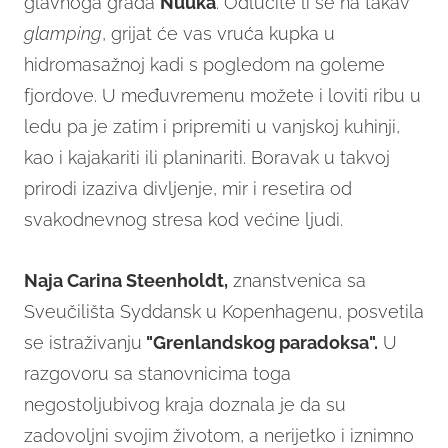
glavnoga grada
Nuuka
. Odlučite li se na takav
glamping
, grijat će vas vruća kupka u
hidromasažnoj kadi s pogledom na goleme
fjordove. U međuvremenu možete i loviti ribu u
ledu pa je zatim i pripremiti u vanjskoj kuhinji,
kao i kajakariti ili planinariti. Boravak u takvoj
prirodi izaziva divljenje, mir i resetira od
svakodnevnog stresa kod većine ljudi.
Naja Carina Steenholdt,
znanstvenica sa
Sveučilišta Syddansk u Kopenhagenu, posvetila
se istraživanju
"Grenlandskog paradoksa".
U
razgovoru sa stanovnicima toga
negostoljubivog kraja doznala je da su
zadovoljni svojim životom, a nerijetko i iznimno