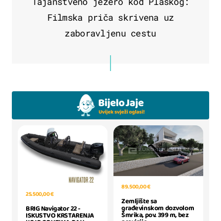
Tajanstveno jezero kod Plaškog:
Filmska priča skrivena uz
zaboravljenu cestu
89.500,00 €
25.500,00 €
Zemljište sa
građevinskom dozvolom
BRIG Navigator 22 -
Šmrika, pov. 399 m, bez
ISKUSTVO KRSTARENJA