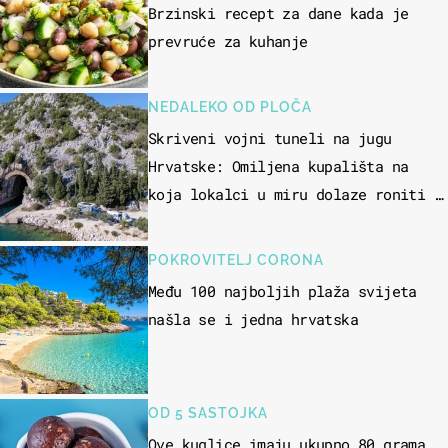
Brzinski recept za dane kada je
prevruće za kuhanje
NEDALEKO OD PLOČA
Skriveni vojni tuneli na jugu
Hrvatske: Omiljena kupališta na
koja lokalci u miru dolaze roniti i
skakati u more
POKROVITELJ CORONA
Među 100 najboljih plaža svijeta
našla se i jedna hrvatska
OD 5 SASTOJKA
Ove kuglice imaju ukupno 80 grama