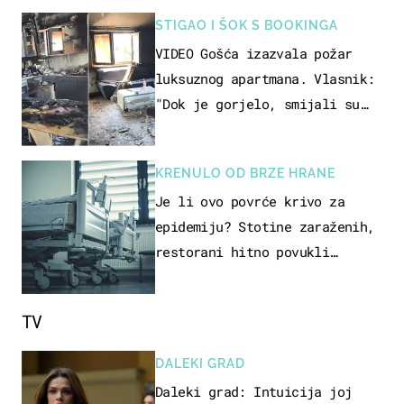
STIGAO I ŠOK S BOOKINGA
VIDEO Gošća izazvala požar
luksuznog apartmana. Vlasnik:
"Dok je gorjelo, smijali su
se, pili i pokazivali mi
srednji prst"
KRENULO OD BRZE HRANE
Je li ovo povrće krivo za
epidemiju? Stotine zaraženih,
restorani hitno povukli
proizvod
TV
DALEKI GRAD
Daleki grad: Intuicija joj