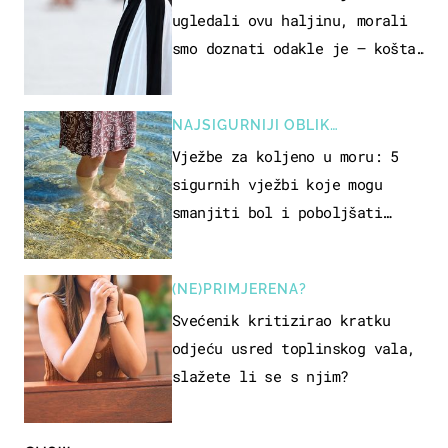
ugledali ovu haljinu, morali
smo doznati odakle je – košta
samo 18 eura
NAJSIGURNIJI OBLIK
REKREACIJE
Vježbe za koljeno u moru: 5
sigurnih vježbi koje mogu
smanjiti bol i poboljšati
pokretljivost
(NE)PRIMJERENA?
Svećenik kritizirao kratku
odjeću usred toplinskog vala,
slažete li se s njim?