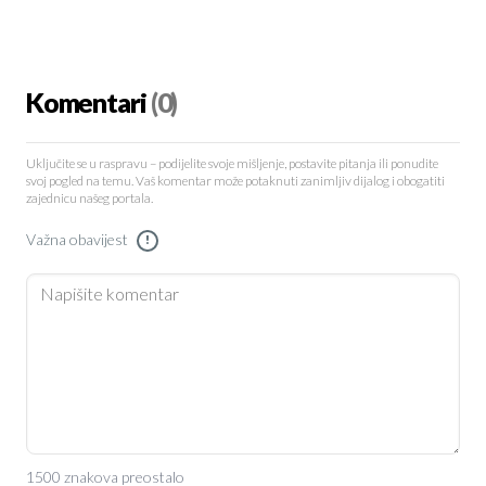
Komentari
(0)
Uključite se u raspravu – podijelite svoje mišljenje, postavite pitanja ili ponudite
svoj pogled na temu. Vaš komentar može potaknuti zanimljiv dijalog i obogatiti
zajednicu našeg portala.
Važna obavijest
!
1500 znakova preostalo