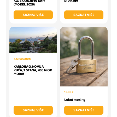
provizije
KOJE ODUZIMA DAH
(MODEL 2026)
SAZNAJ VIŠE
SAZNAJ VIŠE
420.000,00 €
KARLOBAG, NOVIJA
KUĆA, 3 STANA, 200 M OD
MORA!
15,00 €
Lokot mesing
SAZNAJ VIŠE
SAZNAJ VIŠE