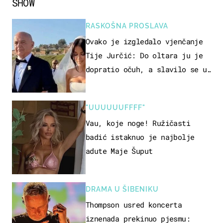
SHOW
RASKOŠNA PROSLAVA
Ovako je izgledalo vjenčanje
Tije Jurčić: Do oltara ju je
dopratio očuh, a slavilo se uz
Olivera i Rozgu
"UUUUUUFFFF"
Vau, koje noge! Ružičasti
badić istaknuo je najbolje
adute Maje Šuput
DRAMA U ŠIBENIKU
Thompson usred koncerta
iznenada prekinuo pjesmu: