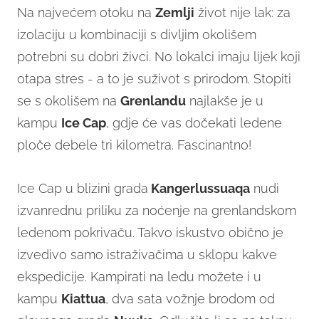
Na najvećem otoku na
Zemlji
život nije lak: za
izolaciju u kombinaciji s divljim okolišem
potrebni su dobri živci. No lokalci imaju lijek koji
otapa stres - a to je suživot s prirodom. Stopiti
se s okolišem na
Grenlandu
najlakše je u
kampu
Ice Cap
, gdje će vas dočekati ledene
ploče debele tri kilometra. Fascinantno!
Ice Cap u blizini grada
Kangerlussuaqa
nudi
izvanrednu priliku za noćenje na grenlandskom
ledenom pokrivaču. Takvo iskustvo obično je
izvedivo samo istraživačima u sklopu kakve
ekspedicije. Kampirati na ledu možete i u
kampu
Kiattua
, dva sata vožnje brodom od