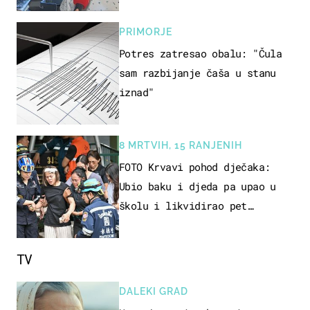
PRIMORJE
Potres zatresao obalu: "Čula
sam razbijanje čaša u stanu
iznad"
8 MRTVIH, 15 RANJENIH
FOTO Krvavi pohod dječaka:
Ubio baku i djeda pa upao u
školu i likvidirao pet
nastavnika
TV
DALEKI GRAD