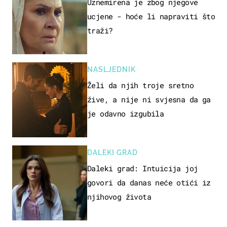
Uznemirena je zbog njegove
ucjene - hoće li napraviti što
traži?
NASLJEDNIK
Želi da njih troje sretno
žive, a nije ni svjesna da ga
je odavno izgubila
DALEKI GRAD
Daleki grad: Intuicija joj
govori da danas neće otići iz
njihovog života