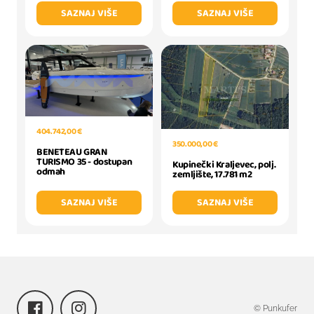
SAZNAJ VIŠE
SAZNAJ VIŠE
404.742,00 €
350.000,00 €
BENETEAU GRAN
TURISMO 35 - dostupan
Kupinečki Kraljevec, polj.
odmah
zemljište, 17.781 m2
SAZNAJ VIŠE
SAZNAJ VIŠE
© Punkufer