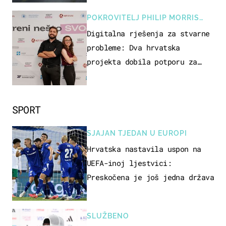
POKROVITELJ PHILIP MORRIS
ZAGREB
Digitalna rješenja za stvarne
probleme: Dva hrvatska
projekta dobila potporu za
razvoj
SPORT
SJAJAN TJEDAN U EUROPI
Hrvatska nastavila uspon na
UEFA-inoj ljestvici:
Preskočena je još jedna država
SLUŽBENO