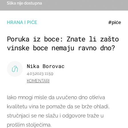
Slika nije dostupna
HRANA I PIĆE
#piće
Poruka iz boce: Znate li zašto
vinske boce nemaju ravno dno?
Nika Borovac
4.03.2023 11:59
KOMENTARI
Iako mnogi misle da uvučeno dno otkriva
kvalitetu vina te pomaže da se brže ohladi,
stručnjaci se ne slažu i odgovore traže u
prošlim stoljećima.