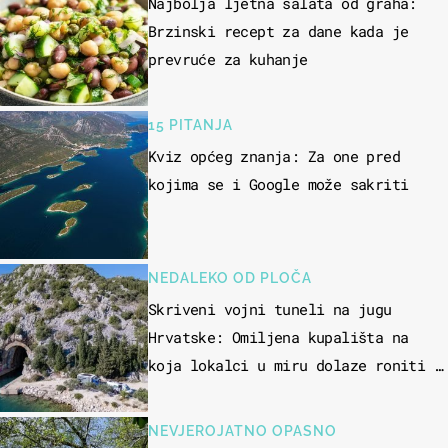
Najbolja ljetna salata od graha:
Brzinski recept za dane kada je
prevruće za kuhanje
15 PITANJA
Kviz općeg znanja: Za one pred
kojima se i Google može sakriti
NEDALEKO OD PLOČA
Skriveni vojni tuneli na jugu
Hrvatske: Omiljena kupališta na
koja lokalci u miru dolaze roniti i
skakati u more
NEVJEROJATNO OPASNO