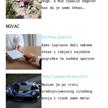
noge, a muž ispalio odgovor
kao da je samo čekao…
NOVAC
ZA POSLODAVCE
Kako ispravno dati nekome
otkaz i izbjeći najčešće
pogreške te sudske sporove
TREĆI UNIKATNI BUGATTI
Nazvan je po vrsti
srednjovjekovnog viteškog
konja i visok samo metar