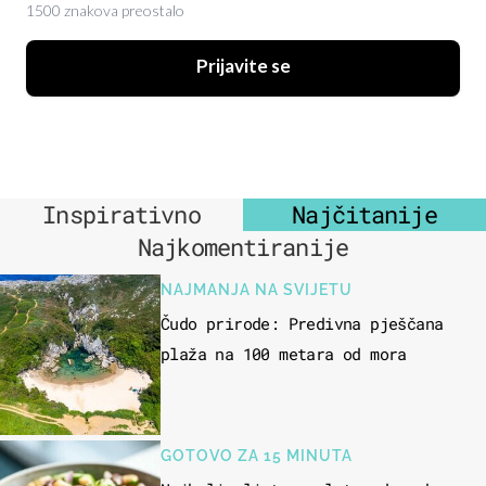
1500 znakova preostalo
Prijavite se
Inspirativno
Najčitanije
Najkomentiranije
NAJMANJA NA SVIJETU
Čudo prirode: Predivna pješčana
plaža na 100 metara od mora
GOTOVO ZA 15 MINUTA