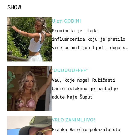
SHOW
U 27. GODINI
Preminula je mlada
influencerica koju je pratilo
više od milijun ljudi, dugo se
borila s opakom bolešću
"UUUUUUFFFF"
Vau, koje noge! Ružičasti
badić istaknuo je najbolje
adute Maje Šuput
VRLO ZANIMLJIVO!
Franka Batelić pokazala što