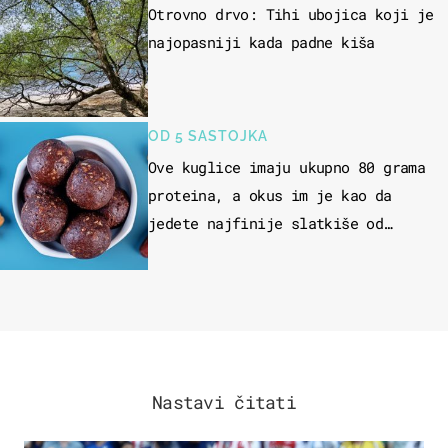
Otrovno drvo: Tihi ubojica koji je
najopasniji kada padne kiša
OD 5 SASTOJKA
Ove kuglice imaju ukupno 80 grama
proteina, a okus im je kao da
jedete najfinije slatkiše od
čokolade
Nastavi čitati