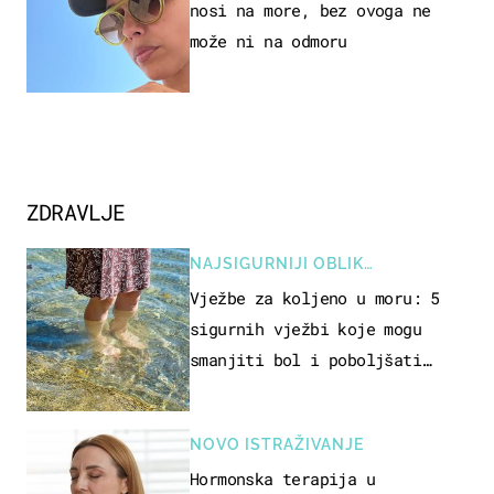
nosi na more, bez ovoga ne
može ni na odmoru
ZDRAVLJE
NAJSIGURNIJI OBLIK
REKREACIJE
Vježbe za koljeno u moru: 5
sigurnih vježbi koje mogu
smanjiti bol i poboljšati
pokretljivost
NOVO ISTRAŽIVANJE
Hormonska terapija u