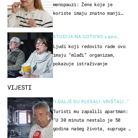
menopauzi: Žene koje je
koriste imaju znatno manji
rizik od ovoga
STUDIJA NA GOTOVO 1.900
OSOBA
Ljudi koji redovito rade ovo
imaju “mlađi” organizam,
pokazuje istraživanje
VIJESTI
"I DALJE SU PLESALI, VRIŠTALI..."
Turisti mu zapalili apartman:
"U 30 minuta nestalo je 50
godina našeg života, supruga i
ja ne možemo oka sklopiti"