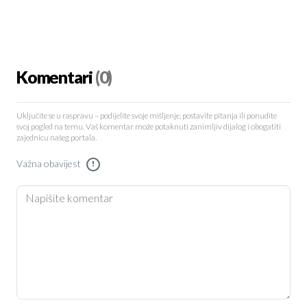
Komentari
(0)
Uključite se u raspravu – podijelite svoje mišljenje, postavite pitanja ili ponudite
svoj pogled na temu. Vaš komentar može potaknuti zanimljiv dijalog i obogatiti
zajednicu našeg portala.
Važna obavijest
!