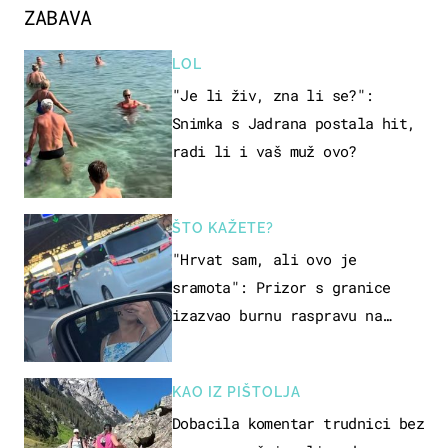
ZABAVA
LOL
"Je li živ, zna li se?":
Snimka s Jadrana postala hit,
radi li i vaš muž ovo?
ŠTO KAŽETE?
"Hrvat sam, ali ovo je
sramota": Prizor s granice
izazvao burnu raspravu na
društvenim mrežama
KAO IZ PIŠTOLJA
Dobacila komentar trudnici bez