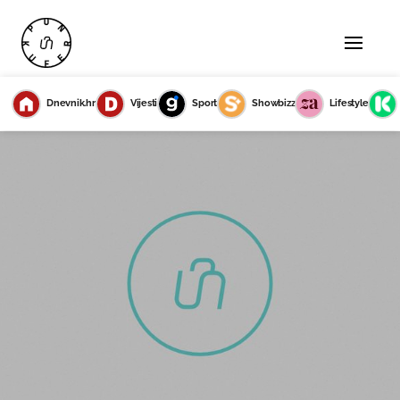
Dnevnik.hr
Vijesti
Sport
Showbizz
Lifestyle