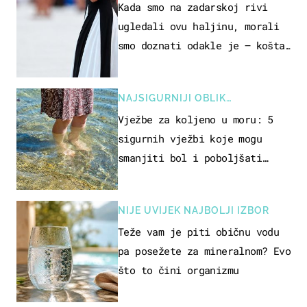
Kada smo na zadarskoj rivi
ugledali ovu haljinu, morali
smo doznati odakle je – košta
samo 18 eura
NAJSIGURNIJI OBLIK
REKREACIJE
Vježbe za koljeno u moru: 5
sigurnih vježbi koje mogu
smanjiti bol i poboljšati
pokretljivost
NIJE UVIJEK NAJBOLJI IZBOR
Teže vam je piti običnu vodu
pa posežete za mineralnom? Evo
što to čini organizmu