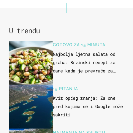
U trendu
GOTOVO ZA 15 MINUTA
Najbolja ljetna salata od
graha: Brzinski recept za
dane kada je prevruće za
kuhanje
15 PITANJA
Kviz općeg znanja: Za one
pred kojima se i Google može
sakriti
NAJMANJA NA SVIJETU