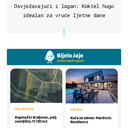
Osvježavajući i lagan: Koktel hugo
idealan za vruće ljetne dane
350.000,00 €
410,00 €
Kupinečki Kraljevec, polj.
Kuća za odmor Martincic
zemljište, 17.781 m2
Residence