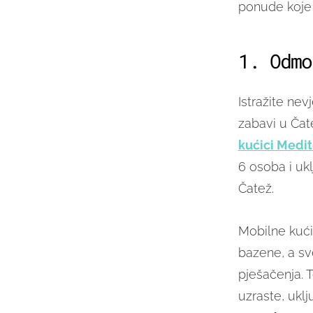
ponude koje 
1. Odmo
Istražite nev
zabavi u Čat
kućici Medi
6 osoba i uk
Čatež.
Mobilne kući
bazene, a sv
pješačenja. T
uzraste, ukl