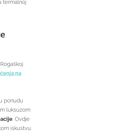
u termalnoj
ue
u Rogaškoj
oćenja na
tu ponudu
nim luksuzom
sacije
. Ovdje
skom iskustvu.