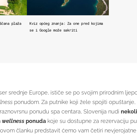
ščana plaža
Kviz općeg znanja: Za one pred kojima
se i Google može sakriti
iser srednje Europe, ističe se po svojim prirodnim ljep
llness
ponudom. Za putnike koji žele spojiti opuštanje, 
raznovrsnu ponudu spa centara, Slovenija nudi
nekol
h
wellness
ponuda
koje su dostupne za rezervaciju 
 ovom članku predstavit ćemo vam četiri nevjerojatn