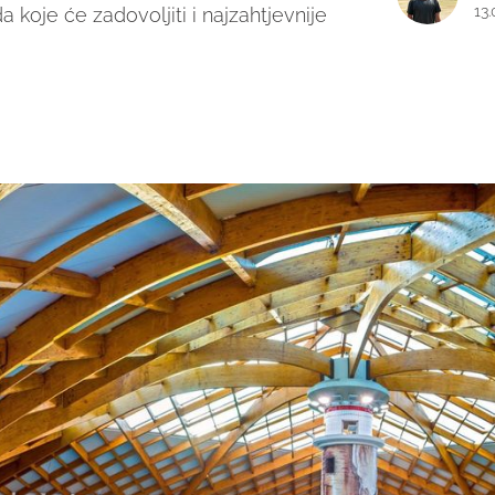
13
 koje će zadovoljiti i najzahtjevnije