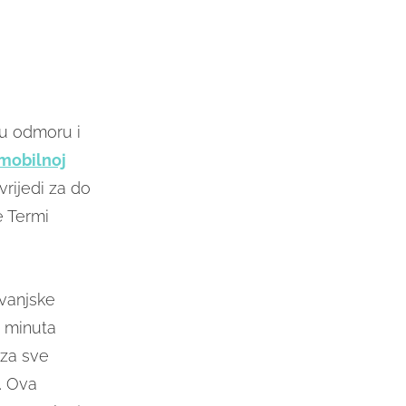
i u odmoru i
 mobilnoj
rijedi za do
e Termi
vanjske
o minuta
 za sve
. Ova