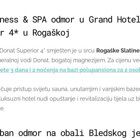
ness & SPA odmor u Grand Hote
r 4* u Rogaškoj
Donat Superior 4* smješten je u srcu
Rogaške Slatine
ineralnoj vodi Donat, bogatoj magnezijem. Za cijenu v
ćete 3 dana i 2 noćenja na bazi polupansiona za 2 oso
čuje pristup svijetu sauna, unutarnjim i vanjskim baze
luksuzni hotel nudi opuštanje i revitalizaciju tijela uz 
e.
ban odmor na obali Bledskog j