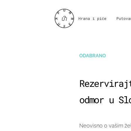
Hrana i piće
Putova
ODABRANO
Rezerviraj
odmor u Sl
Neovisno o vašim žel