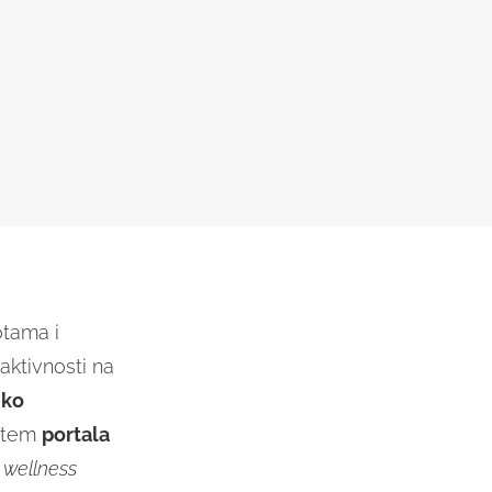
otama i
aktivnosti na
iko
putem
portala
e
wellness