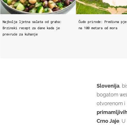
Najbolja ljetna salata od graha:
Čudo prirode: Predivna pje
Brzinski recept za dane kada je
na 100 metara od mora
prevruće za kuhanje
Slovenija
, b
bogatom
we
otvorenom i 
primamljivi
Crno Jaje
. U