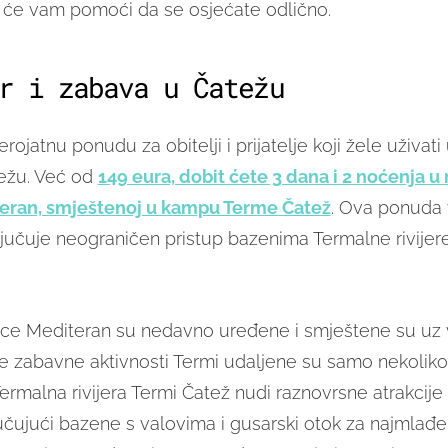
će vam pomoći da se osjećate odlično.
r i zabava u Čatežu
jerojatnu ponudu za obitelji i prijatelje koji žele uživat
ežu. Već od
149 eura, dobit ćete 3 dana i 2 noćenja u
teran, smještenoj u kampu Terme Čatež
. Ova ponuda v
ljučuje neograničen pristup bazenima Termalne rivijer
ce Mediteran su nedavno uređene i smještene su uz 
e zabavne aktivnosti Termi udaljene su samo nekolik
ermalna rivijera Termi Čatež nudi raznovrsne atrakcije
jučujući bazene s valovima i gusarski otok za najmlađe