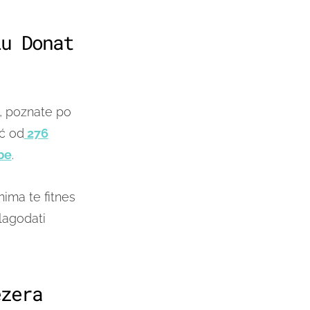
lu Donat
, poznate po
eć od
276
be
.
nima te fitnes
blagodati
ezera