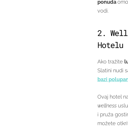
ponuda
omog
vodi.
2. Well
Hotelu 
Ako tražite
l
Slatini nudi
bazi polupan
Ovaj hotel n
wellness
uslu
i pruža gost
možete otkrit