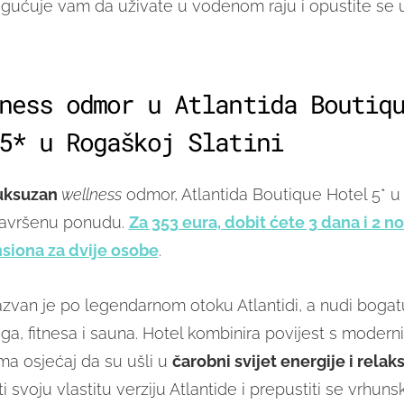
ućuje vam da uživate u vodenom raju i opustite se 
ness odmor u Atlantida Boutiq
5* u Rogaškoj Slatini
uksuzan
wellness
odmor, Atlantida Boutique Hotel 5* 
 savršenu ponudu.
Za 353 eura, dobit ćete 3 dana i 2 n
siona za dvije osobe
.
azvan je po legendarnom otoku Atlantidi, a nudi boga
ga, fitnesa i sauna. Hotel kombinira povijest s moder
ima osjećaj da su ušli u
čarobni svijet energije i relak
i svoju vlastitu verziju Atlantide i prepustiti se vrhun