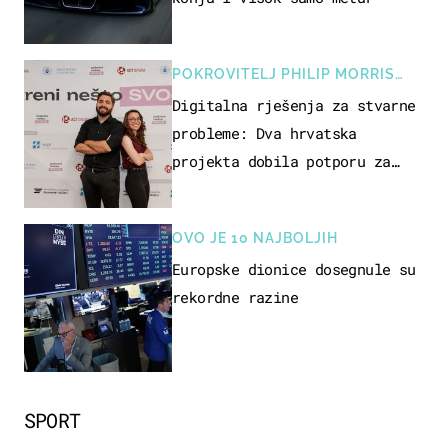
POKROVITELJ PHILIP MORRIS
ZAGREB
Digitalna rješenja za stvarne
probleme: Dva hrvatska
projekta dobila potporu za
razvoj
OVO JE 10 NAJBOLJIH
Europske dionice dosegnule su
rekordne razine
SPORT