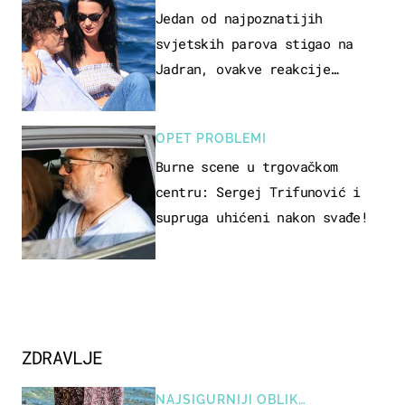
Jedan od najpoznatijih
svjetskih parova stigao na
Jadran, ovakve reakcije
vjerojatno nisu očekivali
OPET PROBLEMI
Burne scene u trgovačkom
centru: Sergej Trifunović i
supruga uhićeni nakon svađe!
ZDRAVLJE
NAJSIGURNIJI OBLIK