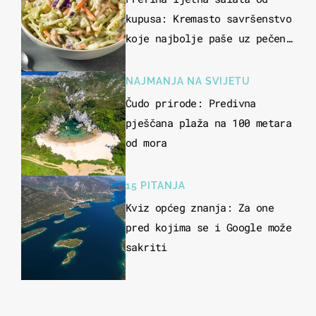
kupusa: Kremasto savršenstvo
koje najbolje paše uz pečeno
meso
NAJMANJA NA SVIJETU
Čudo prirode: Predivna
pješčana plaža na 100 metara
od mora
15 PITANJA
Kviz općeg znanja: Za one
pred kojima se i Google može
sakriti