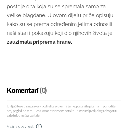
postoje ona koja su se spremala samo za
velike blagdane. U ovom dijelu priče opisuju
kako su se prema određenim jelima odnosili
naši stari i pokazuju koji dio njihovih života je
zauzimala priprema hrane.
Komentari
(0)
Uključite se u raspravu – podijelite svoje mišljenje, postavite pitanja ili ponudite
svoj pogled na temu. Vaš komentar može potaknuti zanimljiv dijalog i obogatiti
zajednicu našeg portala.
Važna obavijest
!