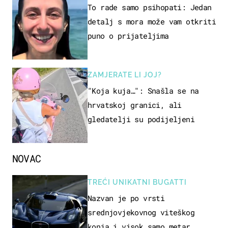
To rade samo psihopati: Jedan
detalj s mora može vam otkriti
puno o prijateljima
ZAMJERATE LI JOJ?
"Koja kuja…": Snašla se na
hrvatskoj granici, ali
gledatelji su podijeljeni
NOVAC
TREĆI UNIKATNI BUGATTI
Nazvan je po vrsti
srednjovjekovnog viteškog
konja i visok samo metar