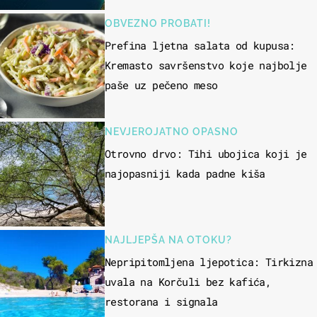
OBVEZNO PROBATI!
Prefina ljetna salata od kupusa:
Kremasto savršenstvo koje najbolje
paše uz pečeno meso
NEVJEROJATNO OPASNO
Otrovno drvo: Tihi ubojica koji je
najopasniji kada padne kiša
NAJLJEPŠA NA OTOKU?
Nepripitomljena ljepotica: Tirkizna
uvala na Korčuli bez kafića,
restorana i signala