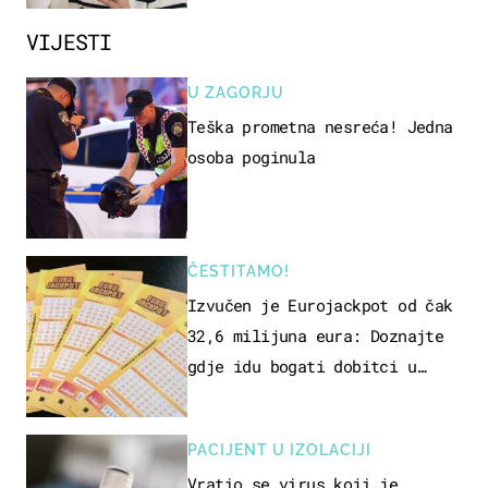
VIJESTI
U ZAGORJU
Teška prometna nesreća! Jedna
osoba poginula
ČESTITAMO!
Izvučen je Eurojackpot od čak
32,6 milijuna eura: Doznajte
gdje idu bogati dobitci u
Hrvatskoj
PACIJENT U IZOLACIJI
Vratio se virus koji je