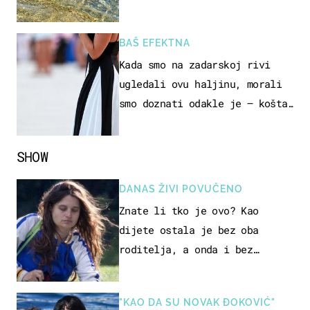
pokretljivost
BAŠ EFEKTNA
Kada smo na zadarskoj rivi
ugledali ovu haljinu, morali
smo doznati odakle je – košta
samo 18 eura
SHOW
DANAS ŽIVI POVUČENO
Znate li tko je ovo? Kao
dijete ostala je bez oba
roditelja, a onda i bez
milijuna koje je trebala
naslijediti
"KAO DA SU NOVAK ĐOKOVIĆ"