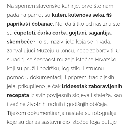
Na spomen slavonske kuhinje, prvo što nam
pada na pamet su
kulen, kulenova seka, fiš
paprikaš i čobanac.
No, da li tko od nas zna što
su
ćupeteti, ćurka čorba, gojtani, saganlija,
škembeće
? To su nazivi jela koja se nikada,
zahvaljujući Muzeju u loncu, neće zaboraviti. U
suradnji sa šesnaest muzeja istočne Hrvatske,
koji su pružili podršku, logistiku i stručnu
pomoć u dokumentaciji i pripremi tradicijskih
jela, prikupljeno je čak
tridesetak zaboravljenih
recepata
iz svih povijesnih slojeva i staleža, kao
i većine životnih, radnih i godišnjih običaja.
Tijekom dokumentiranja nastale su fotografije
koje su danas sastavni dio izložbe koja putuje