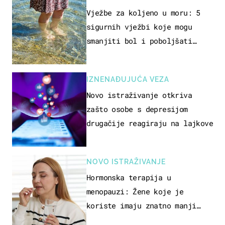
REKREACIJE
Vježbe za koljeno u moru: 5
sigurnih vježbi koje mogu
smanjiti bol i poboljšati
pokretljivost
IZNENAĐUJUĆA VEZA
Novo istraživanje otkriva
zašto osobe s depresijom
drugačije reagiraju na lajkove
NOVO ISTRAŽIVANJE
Hormonska terapija u
menopauzi: Žene koje je
koriste imaju znatno manji
rizik od ovoga