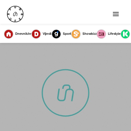
Dnevnik.hr
Vijesti
Sport
Showbizz
Lifestyle