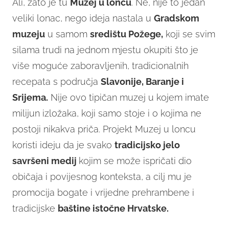
Ali, zato je tu
Muzej u loncu
. Ne, nije to jedan
veliki lonac, nego ideja nastala u
Gradskom
muzeju
u samom
središtu Požege,
koji se svim
silama trudi na jednom mjestu okupiti što je
više moguće zaboravljenih, tradicionalnih
recepata s područja
Slavonije, Baranje i
Srijema.
Nije ovo tipičan muzej u kojem imate
milijun izložaka, koji samo stoje i o kojima ne
postoji nikakva priča. Projekt Muzej u loncu
koristi ideju da je svako
tradicijsko jelo
savršeni medij
kojim se može ispričati dio
običaja i povijesnog konteksta, a cilj mu je
promocija bogate i vrijedne prehrambene i
tradicijske
baštine istočne Hrvatske.