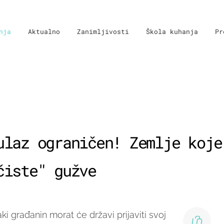
nja
Aktualno
Zanimljivosti
Škola kuhanja
Pr
ulaz ograničen! Zemlje koje
čiste" gužve
i građanin morat će državi prijaviti svoj