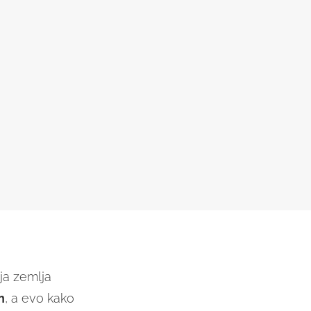
ija zemlja
n
, a evo kako