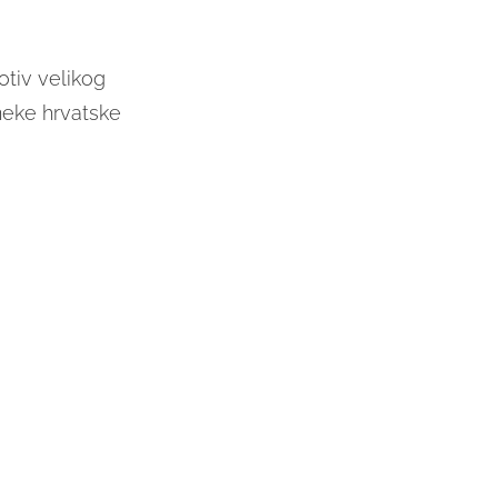
otiv velikog
 neke hrvatske