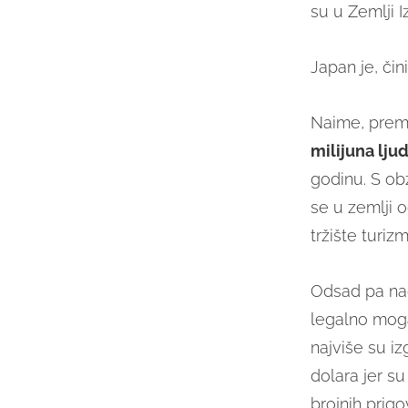
su u Zemlji I
Japan je, čin
Naime, prema
milijuna ljud
godinu. S ob
se u zemlji 
tržište turizm
Odsad pa nad
legalno moga
najviše su izg
dolara jer s
brojnih prig