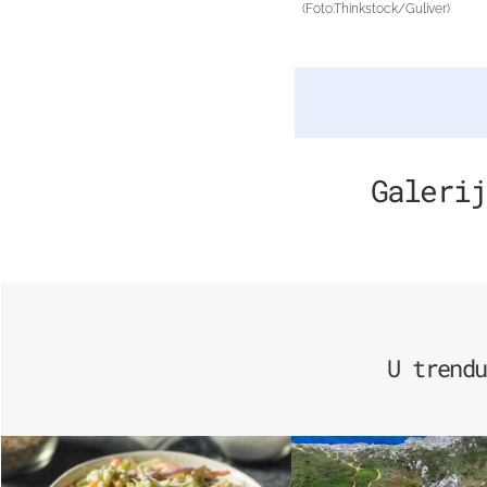
(Foto:Thinkstock/Guliver)
Galerij
U trendu