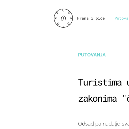
Hrana i piće
Putova
PUTOVANJA
Turistima 
zakonima "
Odsad pa nadalje svak