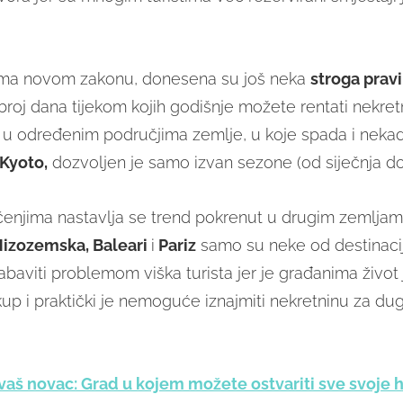
ema novom zakonu, donesena su još neka
stroga pravi
roj dana tijekom kojih godišnje možete rentati nekretn
m u određenim područjima zemlje, u koje spada i neka
Kyoto,
dozvoljen je samo izvan sezone (od siječnja do
enjima nastavlja se trend pokrenut u drugim zemljam
izozemska, Baleari
i
Pariz
samo su neke od destinacij
abaviti problemom viška turista jer je građanima živo
up i praktički je nemoguće iznajmiti nekretninu za du
 vaš novac: Grad u kojem možete ostvariti sve svoje 