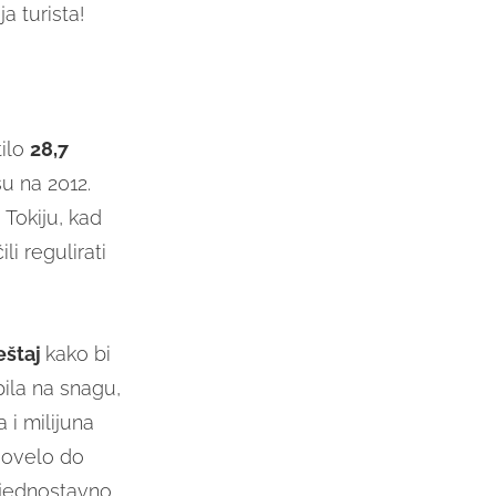
a turista!
ilo
28,7
u na 2012.
 Tokiju, kad
li regulirati
ještaj
kako bi
ila na snagu,
a i milijuna
dovelo do
i jednostavno