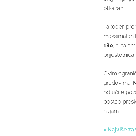
otkazani.
Također, pr
maksimalan b
180
, a naja
prijestolnica
Ovim ogranič
gradovima.
N
odlučile poz
postao presk
najam.
> Najviše za