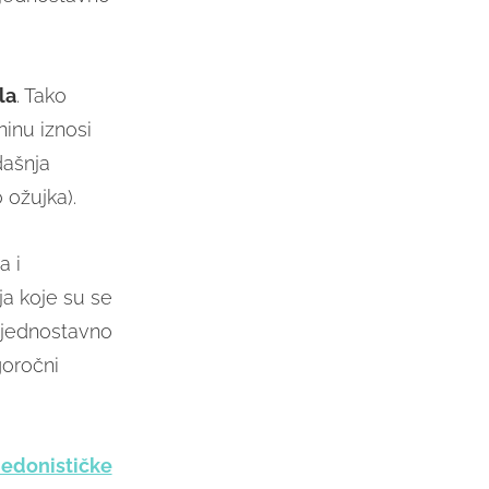
la
. Tako
inu iznosi
dašnja
 ožujka).
a i
a koje su se
t jednostavno
goročni
hedonističke