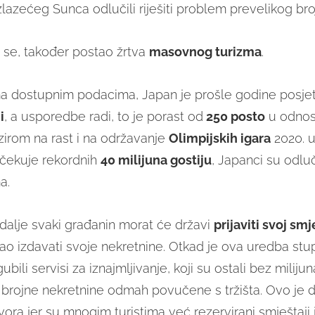
zlazećeg Sunca odlučili riješiti problem prevelikog broj
i se, također postao žrtva
masovnog turizma
.
 dostupnim podacima, Japan je prošle godine posjet
i
, a usporedbe radi, to je porast od
250 posto
u odnos
zirom na rast i na održavanje
Olimpijskih igara
2020. u
očekuje rekordnih
40 milijuna gostiju
, Japanci su odluči
a.
alje svaki građanin morat će državi
prijaviti svoj sm
o izdavati svoje nekretnine. Otkad je ova uredba stup
ubili servisi za iznajmljivanje, koji su ostali bez milijun
u brojne nekretnine odmah povučene s tržišta. Ovo je 
ovora jer su mnogim turistima već rezervirani smještaj