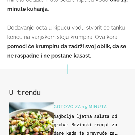
minute kuhanja.
Dodavanje octa u kipuću vodu stvorit će tanku
koricu na vanjskom sloju krumpira. Ova kora
pomoći će krumpiru da zadrži svoj oblik, da se
ne raspadne i ne postane kašast.
U trendu
GOTOVO ZA 15 MINUTA
Najbolja ljetna salata od
graha: Brzinski recept za
dane kada je prevruće za