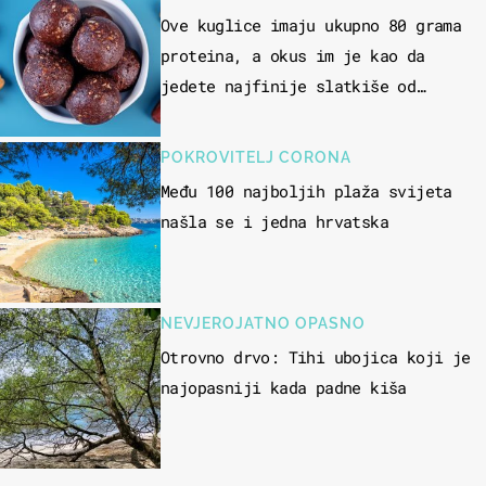
Ove kuglice imaju ukupno 80 grama
proteina, a okus im je kao da
jedete najfinije slatkiše od
čokolade
POKROVITELJ CORONA
Među 100 najboljih plaža svijeta
našla se i jedna hrvatska
NEVJEROJATNO OPASNO
Otrovno drvo: Tihi ubojica koji je
najopasniji kada padne kiša