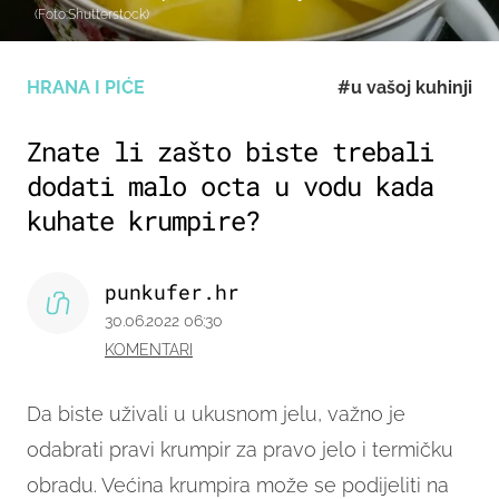
(Foto:Shutterstock)
HRANA I PIĆE
#u vašoj kuhinji
Znate li zašto biste trebali
dodati malo octa u vodu kada
kuhate krumpire?
punkufer.hr
30.06.2022 06:30
KOMENTARI
Da biste uživali u ukusnom jelu, važno je
odabrati pravi krumpir za pravo jelo i termičku
obradu. Većina krumpira može se podijeliti na