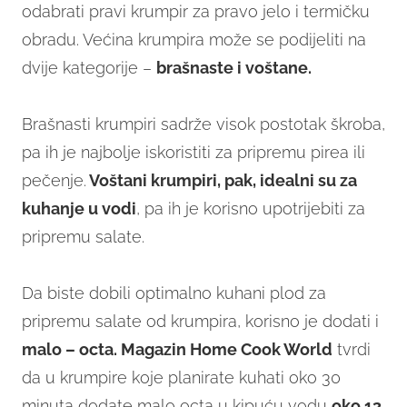
odabrati pravi krumpir za pravo jelo i termičku
obradu. Većina krumpira može se podijeliti na
dvije kategorije –
brašnaste i voštane.
Brašnasti krumpiri sadrže visok postotak škroba,
pa ih je najbolje iskoristiti za pripremu pirea ili
pečenje.
Voštani krumpiri, pak, idealni su za
kuhanje u vodi
, pa ih je korisno upotrijebiti za
pripremu salate.
Da biste dobili optimalno kuhani plod za
pripremu salate od krumpira, korisno je dodati i
malo – octa. Magazin Home Cook World
tvrdi
da u krumpire koje planirate kuhati oko 30
minuta dodate malo octa u kipuću vodu
oko 13.