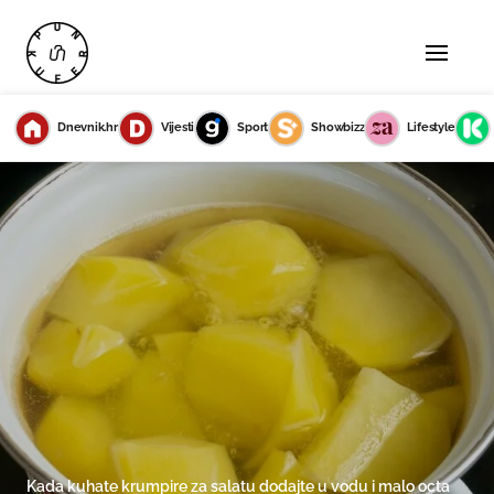
Dnevnik.hr
Vijesti
Sport
Showbizz
Lifestyle
Kada kuhate krumpire za salatu dodajte u vodu i malo octa