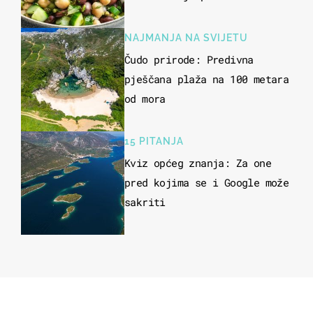
kuhanje
NAJMANJA NA SVIJETU
Čudo prirode: Predivna
pješčana plaža na 100 metara
od mora
15 PITANJA
Kviz općeg znanja: Za one
pred kojima se i Google može
sakriti