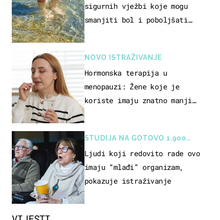
sigurnih vježbi koje mogu
smanjiti bol i poboljšati
pokretljivost
NOVO ISTRAŽIVANJE
Hormonska terapija u
menopauzi: Žene koje je
koriste imaju znatno manji
rizik od ovoga
STUDIJA NA GOTOVO 1.900
OSOBA
Ljudi koji redovito rade ovo
imaju “mlađi” organizam,
pokazuje istraživanje
VIJESTI