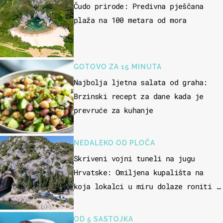
Čudo prirode: Predivna pješčana
plaža na 100 metara od mora
GOTOVO ZA 15 MINUTA
Najbolja ljetna salata od graha:
Brzinski recept za dane kada je
prevruće za kuhanje
NEDALEKO OD PLOČA
Skriveni vojni tuneli na jugu
Hrvatske: Omiljena kupališta na
koja lokalci u miru dolaze roniti i
skakati u more
OD 5 SASTOJKA