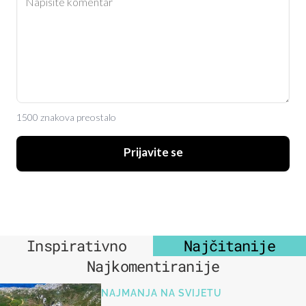
1500 znakova preostalo
Prijavite se
Inspirativno
Najčitanije
Najkomentiranije
NAJMANJA NA SVIJETU