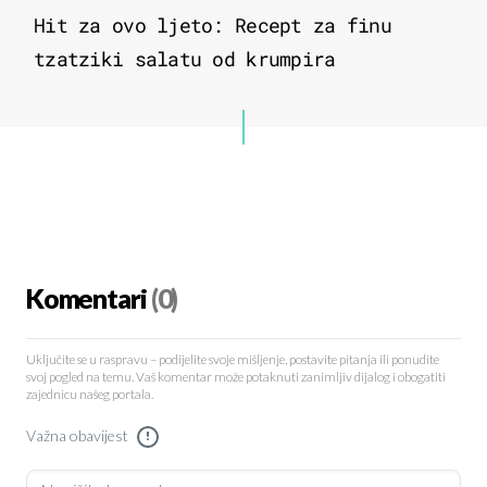
Hit za ovo ljeto: Recept za finu
tzatziki salatu od krumpira
Komentari
(0)
Uključite se u raspravu – podijelite svoje mišljenje, postavite pitanja ili ponudite
svoj pogled na temu. Vaš komentar može potaknuti zanimljiv dijalog i obogatiti
zajednicu našeg portala.
Važna obavijest
!