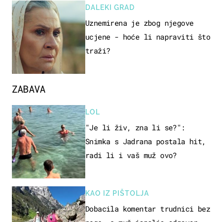
DALEKI GRAD
Uznemirena je zbog njegove
ucjene - hoće li napraviti što
traži?
ZABAVA
LOL
"Je li živ, zna li se?":
Snimka s Jadrana postala hit,
radi li i vaš muž ovo?
KAO IZ PIŠTOLJA
Dobacila komentar trudnici bez