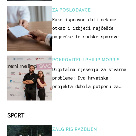
ZA POSLODAVCE
Kako ispravno dati nekome
otkaz i izbjeći najčešće
pogreške te sudske sporove
POKROVITELJ PHILIP MORRIS
ZAGREB
Digitalna rješenja za stvarne
probleme: Dva hrvatska
projekta dobila potporu za
razvoj
SPORT
ŽALGIRIS RAZBIJEN