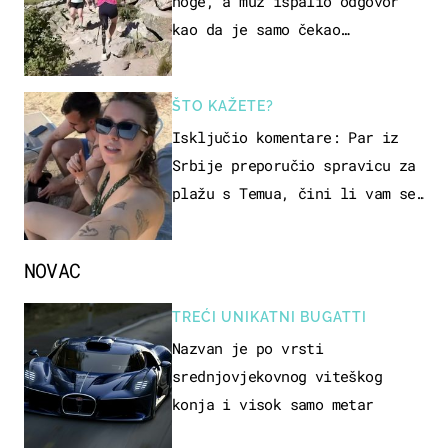
noge, a muž ispalio odgovor
kao da je samo čekao…
ŠTO KAŽETE?
Isključio komentare: Par iz
Srbije preporučio spravicu za
plažu s Temua, čini li vam se
ovo sigurnim?
NOVAC
TREĆI UNIKATNI BUGATTI
Nazvan je po vrsti
srednjovjekovnog viteškog
konja i visok samo metar