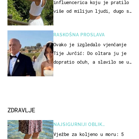
influencerica koju je pratilo
više od milijun ljudi, dugo se
borila s opakom bolesti
RASKOŠNA PROSLAVA
Ovako je izgledalo vjenčanje
Tije Jurčić: Do oltara ju je
dopratio očuh, a slavilo se uz
Olivera i Rozgu
ZDRAVLJE
NAJSIGURNIJI OBLIK
REKREACIJE
Vježbe za koljeno u moru: 5