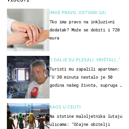
IMAŠ PRAVO, OSTVARI GA!
Tko ima pravo na inkluzivni
dodatak? Može se dobiti i 720
eura
"I DALJE SU PLESALI, VRIŠTALI..."
Turisti mu zapalili apartman:
"U 30 minuta nestalo je 50
godina našeg života, supruga i
ja ne možemo oka sklopiti"
KAOS U CEUTI
Na stotine maloljetnika lutaju
ulicama: "Očajne obitelji