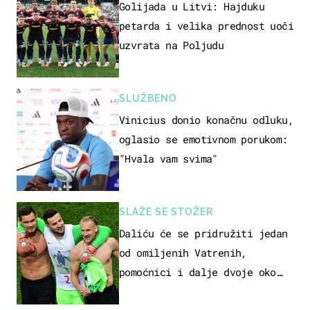
Golijada u Litvi: Hajduku
petarda i velika prednost uoči
uzvrata na Poljudu
SLUŽBENO
Vinicius donio konačnu odluku,
oglasio se emotivnom porukom:
"Hvala vam svima"
SLAŽE SE STOŽER
Daliću će se pridružiti jedan
od omiljenih Vatrenih,
pomoćnici i dalje dvoje oko
ponude