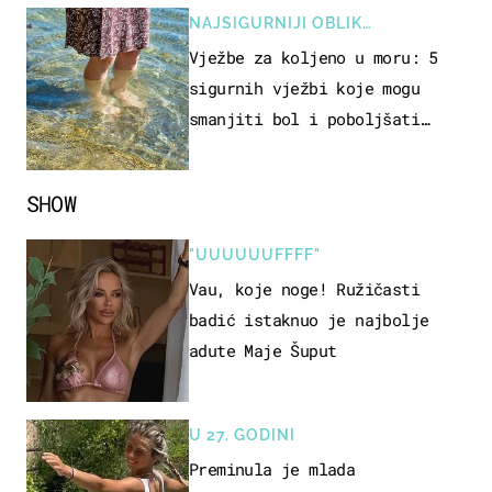
NAJSIGURNIJI OBLIK
REKREACIJE
Vježbe za koljeno u moru: 5
sigurnih vježbi koje mogu
smanjiti bol i poboljšati
pokretljivost
SHOW
"UUUUUUFFFF"
Vau, koje noge! Ružičasti
badić istaknuo je najbolje
adute Maje Šuput
U 27. GODINI
Preminula je mlada