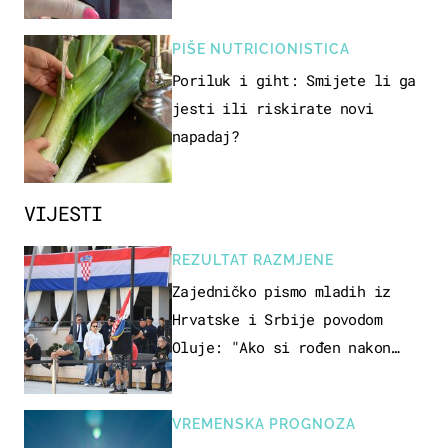
PIŠE NUTRICIONISTICA
Poriluk i giht: Smijete li ga
jesti ili riskirate novi
napadaj?
VIJESTI
REZULTAT RAZMJENE
Zajedničko pismo mladih iz
Hrvatske i Srbije povodom
Oluje: "Ako si rođen nakon
'95..."
VREMENSKA PROGNOZA