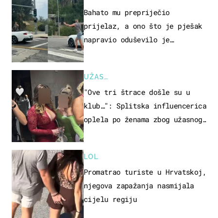
Bahato mu prepriječio
prijelaz, a ono što je pješak
napravio oduševilo je
društvene mreže
UŽAS…
"Ove tri štrace došle su u
klub…": Splitska influencerica
oplela po ženama zbog užasnog
ponašanja
LOL
Promatrao turiste u Hrvatskoj,
njegova zapažanja nasmijala
cijelu regiju