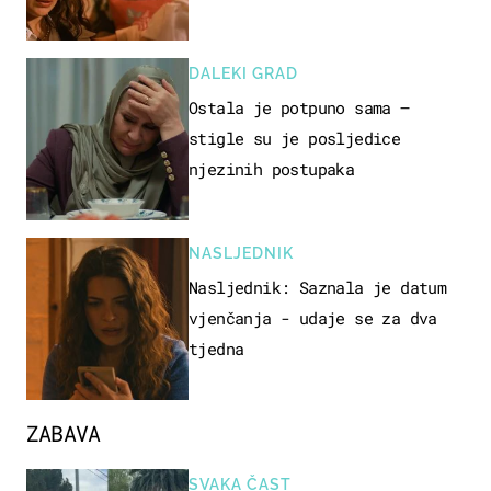
DALEKI GRAD
Ostala je potpuno sama –
stigle su je posljedice
njezinih postupaka
NASLJEDNIK
Nasljednik: Saznala je datum
vjenčanja - udaje se za dva
tjedna
ZABAVA
SVAKA ČAST