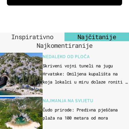
Inspirativno
Najčitanije
Najkomentiranije
NEDALEKO OD PLOČA
Skriveni vojni tuneli na jugu
Hrvatske: Omiljena kupališta na
koja lokalci u miru dolaze roniti i
skakati u more
NAJMANJA NA SVIJETU
Čudo prirode: Predivna pješčana
plaža na 100 metara od mora