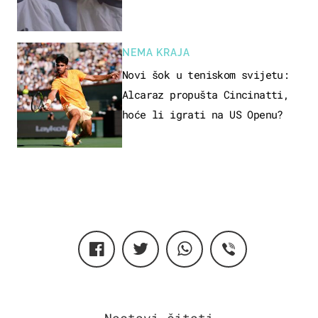
NEMA KRAJA
Novi šok u teniskom svijetu:
Alcaraz propušta Cincinatti,
hoće li igrati na US Openu?