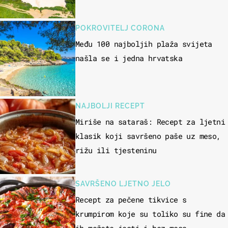
POKROVITELJ CORONA
Među 100 najboljih plaža svijeta
našla se i jedna hrvatska
NAJBOLJI RECEPT
Miriše na sataraš: Recept za ljetni
klasik koji savršeno paše uz meso,
rižu ili tjesteninu
SAVRŠENO LJETNO JELO
Recept za pečene tikvice s
krumpirom koje su toliko su fine da