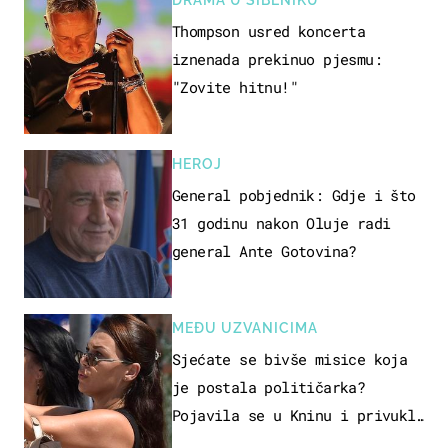
Thompson usred koncerta
iznenada prekinuo pjesmu:
"Zovite hitnu!"
HEROJ
General pobjednik: Gdje i što
31 godinu nakon Oluje radi
general Ante Gotovina?
MEĐU UZVANICIMA
Sjećate se bivše misice koja
je postala političarka?
Pojavila se u Kninu i privukla
pažnju