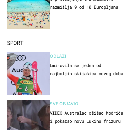
razmišlja 9 od 10 Europljana
SPORT
ODLAZI
Umirovila se jedna od
najboljih skijašica novog doba
SVE OBJAVIO
VIDEO Australac ošišao Modrića
i pokazao novu Lukinu frizuru