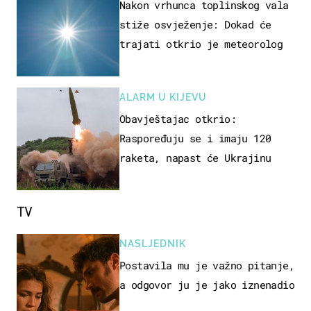
Nakon vrhunca toplinskog vala
stiže osvježenje: Dokad će
trajati otkrio je meteorolog
ALARM U KIJEVU
Obavještajac otkrio:
Raspoređuju se i imaju 120
raketa, napast će Ukrajinu
TV
NASLJEDNIK
Postavila mu je važno pitanje,
a odgovor ju je jako iznenadio