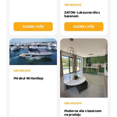
750.000,00 €
ZATON- Luksuzna vila s
bazenom
SAZNAJ VIŠE
SAZNAJ VIŠE
320.400,00 €
Mirakul 40 Hardtop
680.000,00 €
Moderna vila s bazenom
na prodaju