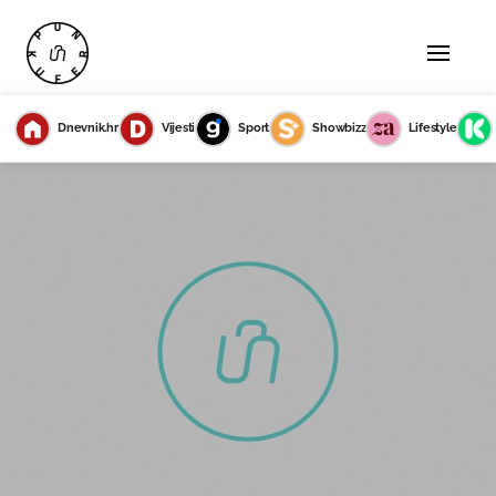
Dnevnik.hr
Vijesti
Sport
Showbizz
Lifestyle