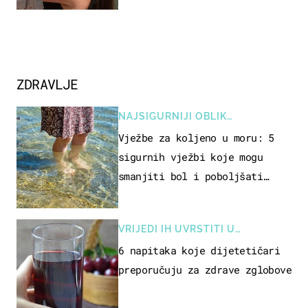
ZDRAVLJE
NAJSIGURNIJI OBLIK
REKREACIJE
Vježbe za koljeno u moru: 5
sigurnih vježbi koje mogu
smanjiti bol i poboljšati
pokretljivost
VRIJEDI IH UVRSTITI U
PREHRANU
6 napitaka koje dijetetičari
preporučuju za zdrave zglobove