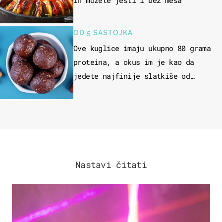
ih možete jesti i bez mesa
OD 5 SASTOJKA
Ove kuglice imaju ukupno 80 grama
proteina, a okus im je kao da
jedete najfinije slatkiše od
čokolade
Nastavi čitati
KULTURA & ZABAVA