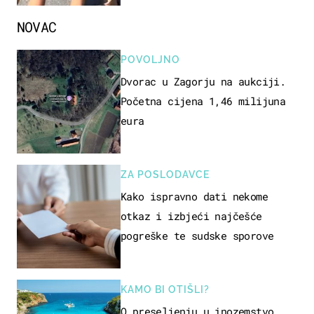
NOVAC
POVOLJNO
Dvorac u Zagorju na aukciji.
Početna cijena 1,46 milijuna
eura
ZA POSLODAVCE
Kako ispravno dati nekome
otkaz i izbjeći najčešće
pogreške te sudske sporove
KAMO BI OTIŠLI?
O preseljenju u inozemstvo