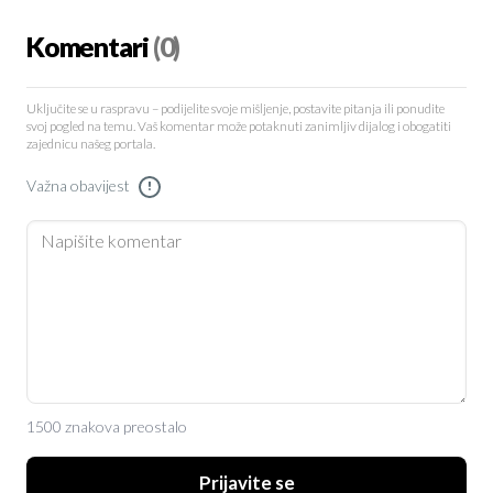
Komentari
(0)
Uključite se u raspravu – podijelite svoje mišljenje, postavite pitanja ili ponudite
svoj pogled na temu. Vaš komentar može potaknuti zanimljiv dijalog i obogatiti
zajednicu našeg portala.
Važna obavijest
!
1500 znakova preostalo
Prijavite se