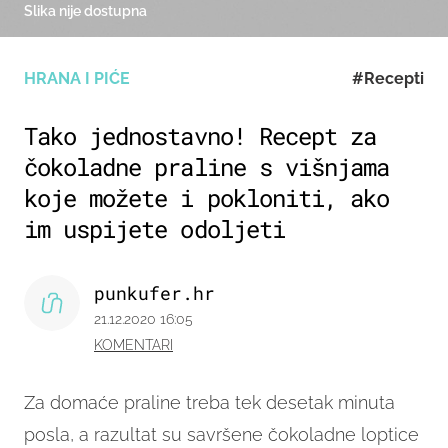
Slika nije dostupna
HRANA I PIĆE
#Recepti
Tako jednostavno! Recept za
čokoladne praline s višnjama
koje možete i pokloniti, ako
im uspijete odoljeti
punkufer.hr
21.12.2020 16:05
KOMENTARI
Za domaće praline treba tek desetak minuta
posla, a razultat su savršene čokoladne loptice