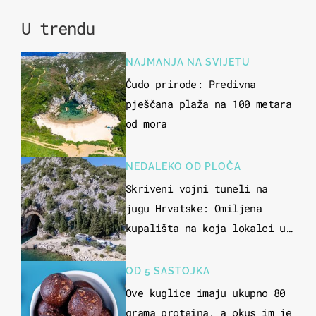
U trendu
NAJMANJA NA SVIJETU
Čudo prirode: Predivna
pješčana plaža na 100 metara
od mora
NEDALEKO OD PLOČA
Skriveni vojni tuneli na
jugu Hrvatske: Omiljena
kupališta na koja lokalci u
miru dolaze roniti i skakati
u more
OD 5 SASTOJKA
Ove kuglice imaju ukupno 80
grama proteina, a okus im je