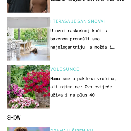
dojmila
I TERASA JE SAN SNOVA!
U ovoj raskošnoj kući s
bazenom pronašli smo
najelegantniju, a možda i
najljepšu bijelu kuhinju
VOLE SUNCE
Nama smeta paklena vrućina,
ali njima ne: Ovo cvijeće
uživa i na plus 40
SHOW
DRAMA U ŠIBENIKU