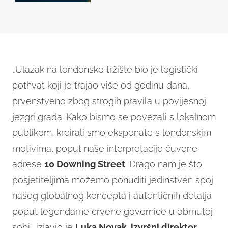
„Ulazak na londonsko tržište bio je logistički
pothvat koji je trajao više od godinu dana,
prvenstveno zbog strogih pravila u povijesnoj
jezgri grada. Kako bismo se povezali s lokalnom
publikom, kreirali smo eksponate s londonskim
motivima, poput naše interpretacije čuvene
adrese
10 Downing Street
. Drago nam je što
posjetiteljima možemo ponuditi jedinstven spoj
našeg globalnog koncepta i autentičnih detalja
poput legendarne crvene govornice u obrnutoj
sobi”, izjavio je
Luka Novak, izvršni direktor