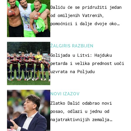
Daliću će se pridružiti jedan
od omiljenih Vatrenih,
pomoćnici i dalje dvoje oko
ponude
ŽALGIRIS RAZBIJEN
Golijada u Litvi: Hajduku
petarda i velika prednost uoči
uzvrata na Poljudu
NOVI IZAZOV
Zlatko Dalić odabrao novi
posao, odlazi u jednu od
najatraktivnijih zemalja
svijeta