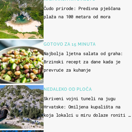
Čudo prirode: Predivna pješčana
plaža na 100 metara od mora
GOTOVO ZA 15 MINUTA
Najbolja ljetna salata od graha:
Brzinski recept za dane kada je
prevruće za kuhanje
NEDALEKO OD PLOČA
Skriveni vojni tuneli na jugu
Hrvatske: Omiljena kupališta na
koja lokalci u miru dolaze roniti i
skakati u more