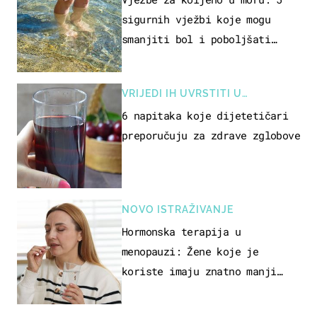
sigurnih vježbi koje mogu
smanjiti bol i poboljšati
pokretljivost
VRIJEDI IH UVRSTITI U
PREHRANU
6 napitaka koje dijetetičari
preporučuju za zdrave zglobove
NOVO ISTRAŽIVANJE
Hormonska terapija u
menopauzi: Žene koje je
koriste imaju znatno manji
rizik od ovoga