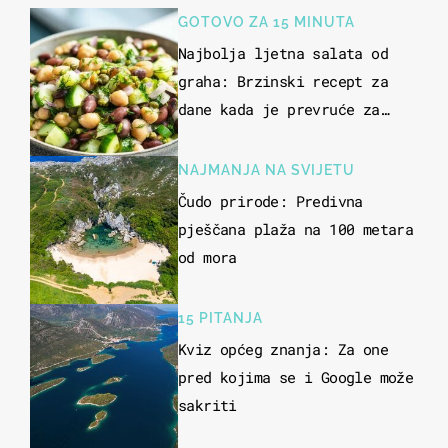
GOTOVO ZA 15 MINUTA
Najbolja ljetna salata od
graha: Brzinski recept za
dane kada je prevruće za
kuhanje
NAJMANJA NA SVIJETU
Čudo prirode: Predivna
pješčana plaža na 100 metara
od mora
15 PITANJA
Kviz općeg znanja: Za one
pred kojima se i Google može
sakriti