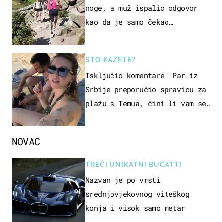
noge, a muž ispalio odgovor
kao da je samo čekao…
ŠTO KAŽETE?
Isključio komentare: Par iz
Srbije preporučio spravicu za
plažu s Temua, čini li vam se
ovo sigurnim?
NOVAC
TREĆI UNIKATNI BUGATTI
Nazvan je po vrsti
srednjovjekovnog viteškog
konja i visok samo metar