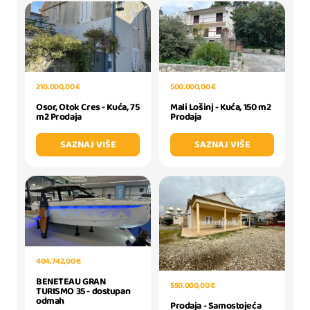
210.000,00 €
500.000,00 €
Osor, Otok Cres - Kuća, 75
Mali Lošinj - Kuća, 150 m2
m2 Prodaja
Prodaja
SAZNAJ VIŠE
SAZNAJ VIŠE
404.742,00 €
BENETEAU GRAN
550.000,00 €
TURISMO 35 - dostupan
odmah
Prodaja - Samostojeća