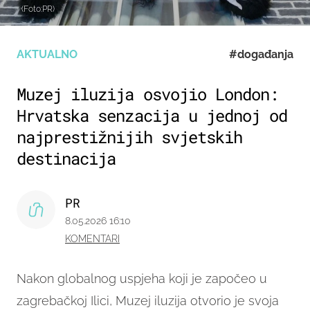
(Foto:PR)
AKTUALNO
#događanja
Muzej iluzija osvojio London:
Hrvatska senzacija u jednoj od
najprestižnijih svjetskih
destinacija
PR
8.05.2026 16:10
KOMENTARI
Nakon globalnog uspjeha koji je započeo u
zagrebačkoj Ilici, Muzej iluzija otvorio je svoja