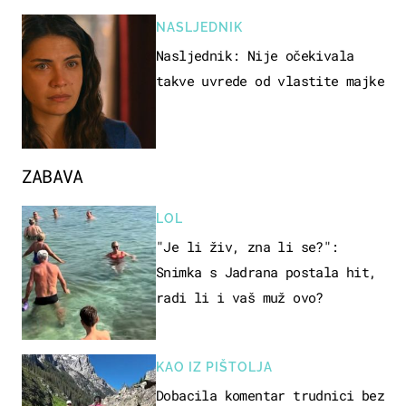
NASLJEDNIK
Nasljednik: Nije očekivala
takve uvrede od vlastite majke
ZABAVA
LOL
"Je li živ, zna li se?":
Snimka s Jadrana postala hit,
radi li i vaš muž ovo?
KAO IZ PIŠTOLJA
Dobacila komentar trudnici bez