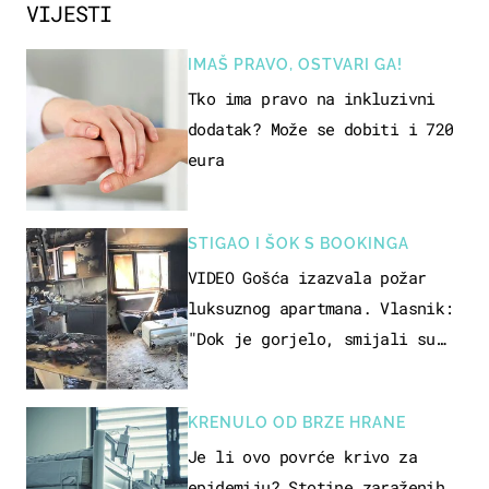
VIJESTI
IMAŠ PRAVO, OSTVARI GA!
Tko ima pravo na inkluzivni
dodatak? Može se dobiti i 720
eura
STIGAO I ŠOK S BOOKINGA
VIDEO Gošća izazvala požar
luksuznog apartmana. Vlasnik:
"Dok je gorjelo, smijali su
se, pili i pokazivali mi
srednji prst"
KRENULO OD BRZE HRANE
Je li ovo povrće krivo za
epidemiju? Stotine zaraženih,