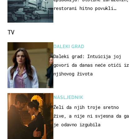
restorani hitno povukli
proizvod
TV
DALEKI GRAD
Daleki grad: Intuicija joj
govori da danas neće otići iz
njihovog života
NASLJEDNIK
Želi da njih troje sretno
žive, a nije ni svjesna da ga
je odavno izgubila