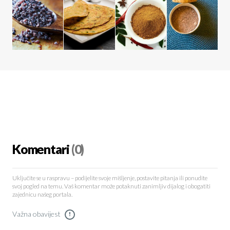
Komentari
(0)
Uključite se u raspravu – podijelite svoje mišljenje, postavite pitanja ili ponudite
svoj pogled na temu. Vaš komentar može potaknuti zanimljiv dijalog i obogatiti
zajednicu našeg portala.
Važna obavijest
!