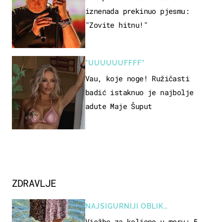
iznenada prekinuo pjesmu:
"Zovite hitnu!"
"UUUUUUFFFF"
Vau, koje noge! Ružičasti
badić istaknuo je najbolje
adute Maje Šuput
ZDRAVLJE
NAJSIGURNIJI OBLIK
REKREACIJE
Vježbe za koljeno u moru: 5