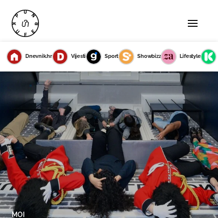
Dnevnik.hr
Vijesti
Sport
Showbizz
Lifestyle
MOI