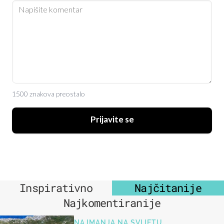
1500 znakova preostalo
Prijavite se
Inspirativno
Najčitanije
Najkomentiranije
NAJMANJA NA SVIJETU