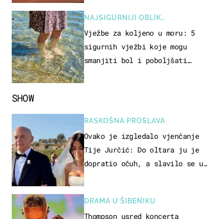
NAJSIGURNIJI OBLIK
REKREACIJE
Vježbe za koljeno u moru: 5
sigurnih vježbi koje mogu
smanjiti bol i poboljšati
pokretljivost
SHOW
RASKOŠNA PROSLAVA
Ovako je izgledalo vjenčanje
Tije Jurčić: Do oltara ju je
dopratio očuh, a slavilo se uz
Olivera i Rozgu
DRAMA U ŠIBENIKU
Thompson usred koncerta