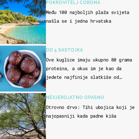
POKROVITELJ CORONA
Među 100 najboljih plaža svijeta
našla se i jedna hrvatska
OD 5 SASTOJKA
Ove kuglice imaju ukupno 80 grama
proteina, a okus im je kao da
jedete najfinije slatkiše od
čokolade
NEVJEROJATNO OPASNO
Otrovno drvo: Tihi ubojica koji je
najopasniji kada padne kiša