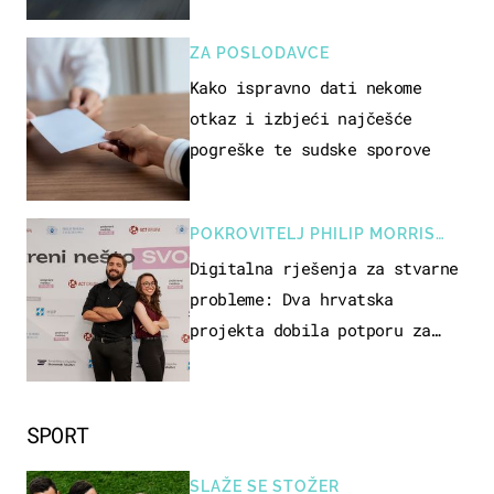
ZA POSLODAVCE
Kako ispravno dati nekome
otkaz i izbjeći najčešće
pogreške te sudske sporove
POKROVITELJ PHILIP MORRIS
ZAGREB
Digitalna rješenja za stvarne
probleme: Dva hrvatska
projekta dobila potporu za
razvoj
SPORT
SLAŽE SE STOŽER