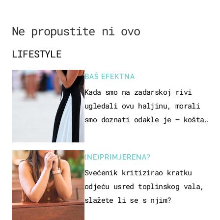
Ne propustite ni ovo
LIFESTYLE
BAŠ EFEKTNA
Kada smo na zadarskoj rivi
ugledali ovu haljinu, morali
smo doznati odakle je – košta
samo 18 eura
(NE)PRIMJERENA?
Svećenik kritizirao kratku
odjeću usred toplinskog vala,
slažete li se s njim?