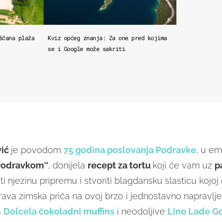
ščana plaža
Kviz općeg znanja: Za one pred kojima
se i Google može sakriti
vić
je povodom
75 godina poslovanja Podravke
, u em
Podravkom''
, donijela
recept za tortu
koji će vam uz
p
i njezinu pripremu i stvoriti blagdansku slasticu kojoj 
 Prava zimska priča na ovoj brzo i jednostavno napravlje
a
Dolcela čokoladni muffins
i neodoljive
Lino Lade G