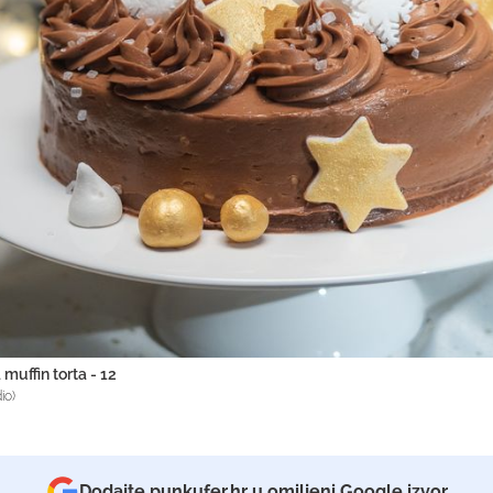
muffin torta - 12
io)
Dodajte punkufer.hr u omiljeni Google izvor