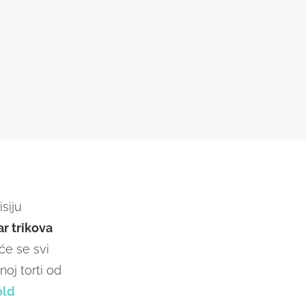
isiju
ar trikova
će se svi
noj torti od
old