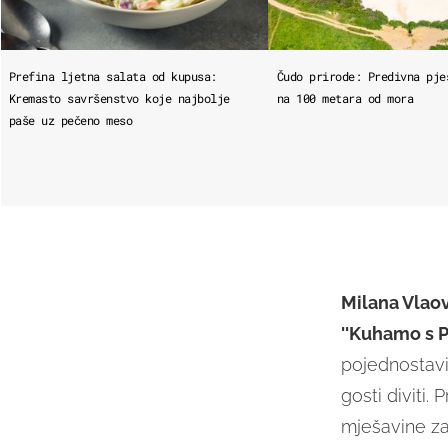
Prefina ljetna salata od kupusa:
Čudo prirode: Predivna pje
Kremasto savršenstvo koje najbolje
na 100 metara od mora
paše uz pečeno meso
Milana Vlao
''Kuhamo s 
pojednostavit
gosti diviti.
mješavine z