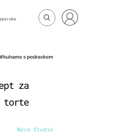
eporuke
#kuhamo s podravkom
ept za
 torte
Nova Studio