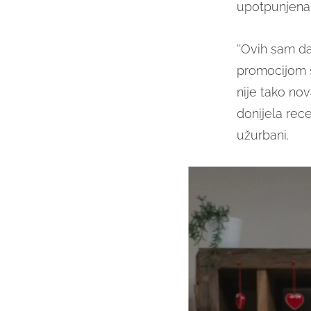
upotpunjena
''Ovih sam d
promocijom sv
nije tako nova
donijela rece
užurbani.