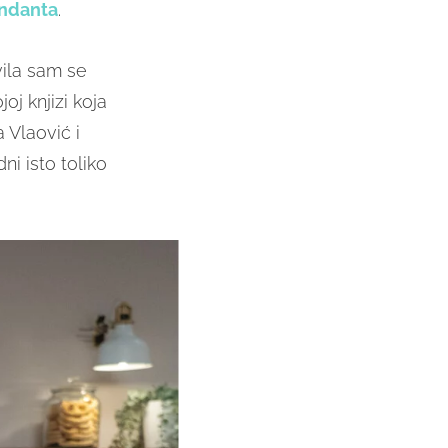
ondanta
.
vila sam se
oj knjizi koja
a Vlaović i
ni isto toliko