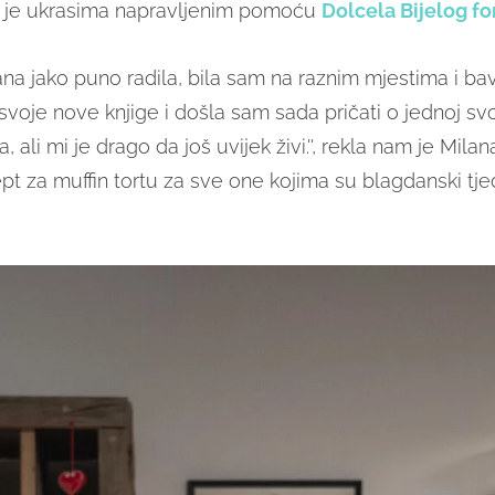
 je ukrasima napravljenim pomoću
Dolcela Bijelog f
ana jako puno radila, bila sam na raznim mjestima i ba
oje nove knjige i došla sam sada pričati o jednoj svoj
, ali mi je drago da još uvijek živi.'', rekla nam je Milan
pt za muffin tortu za sve one kojima su blagdanski tjed