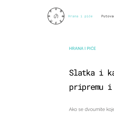
Hrana i piće
Putova
HRANA I PIĆE
Slatka i k
pripremu i
Ako se dvoumite koje 