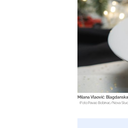
Milana Vlaović: Blagdanska 
(Foto:Pavao Bobinac/Nova Stud