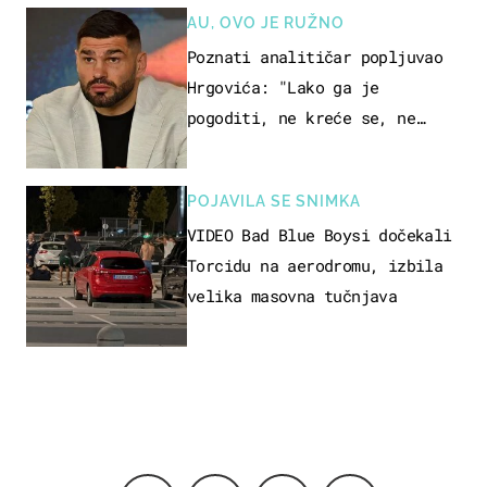
AU, OVO JE RUŽNO
Poznati analitičar popljuvao
Hrgovića: "Lako ga je
pogoditi, ne kreće se, ne
koristi noge..."
POJAVILA SE SNIMKA
VIDEO Bad Blue Boysi dočekali
Torcidu na aerodromu, izbila
velika masovna tučnjava