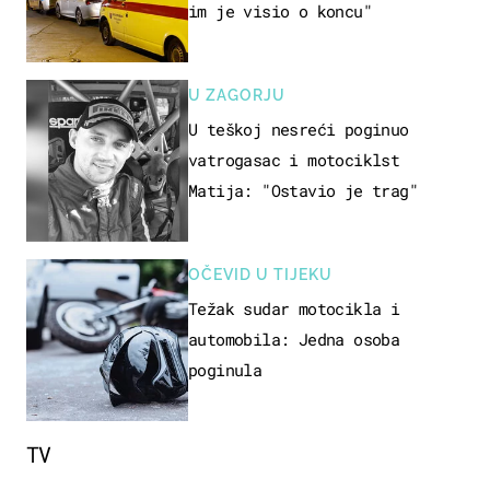
im je visio o koncu"
U ZAGORJU
U teškoj nesreći poginuo
vatrogasac i motociklst
Matija: "Ostavio je trag"
OČEVID U TIJEKU
Težak sudar motocikla i
automobila: Jedna osoba
poginula
TV