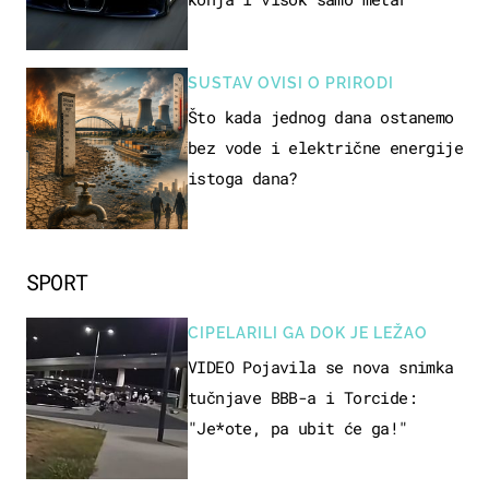
SUSTAV OVISI O PRIRODI
Što kada jednog dana ostanemo
bez vode i električne energije
istoga dana?
SPORT
CIPELARILI GA DOK JE LEŽAO
VIDEO Pojavila se nova snimka
tučnjave BBB-a i Torcide:
"Je*ote, pa ubit će ga!"