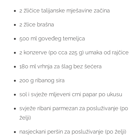
2 žličice talijanske mješavine začina
2 žlice brašna
500 ml goveđeg temeljca
2 konzerve (po cca 225 g) umaka od rajčice
180 ml vrhnja za šlag bez šećera
200 g ribanog sira
sol i svježe mljeveni crni papar po ukusu
svježe ribani parmezan za posluživanje (po
želji)
nasjeckani peršin za posluživanje (po želji)