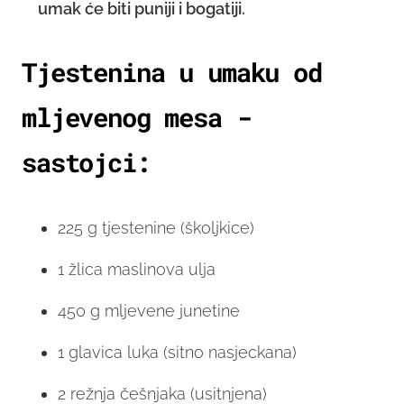
umak će biti puniji i bogatiji.
Tjestenina u umaku od
mljevenog mesa -
sastojci:
225 g tjestenine (školjkice)
1 žlica maslinova ulja
450 g mljevene junetine
1 glavica luka (sitno nasjeckana)
2 režnja češnjaka (usitnjena)