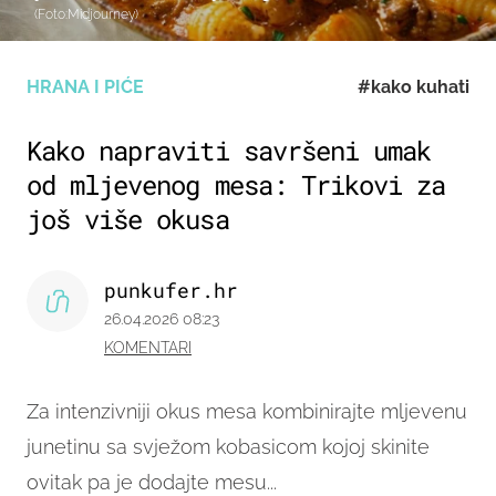
(Foto:Midjourney)
HRANA I PIĆE
#kako kuhati
Kako napraviti savršeni umak
od mljevenog mesa: Trikovi za
još više okusa
punkufer.hr
26.04.2026 08:23
KOMENTARI
Za intenzivniji okus mesa kombinirajte mljevenu
junetinu sa svježom kobasicom kojoj skinite
ovitak pa je dodajte mesu...