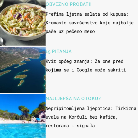
OBVEZNO PROBATI!
Prefina ljetna salata od kupusa:
Kremasto savršenstvo koje najbolje
paše uz pečeno meso
15 PITANJA
Kviz općeg znanja: Za one pred
kojima se i Google može sakriti
NAJLJEPŠA NA OTOKU?
Nepripitomljena ljepotica: Tirkizna
uvala na Korčuli bez kafića,
restorana i signala