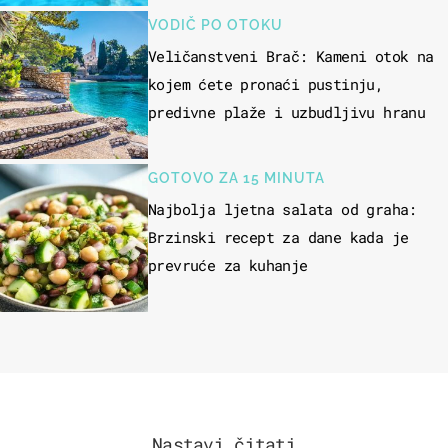
VODIČ PO OTOKU
Veličanstveni Brač: Kameni otok na
kojem ćete pronaći pustinju,
predivne plaže i uzbudljivu hranu
GOTOVO ZA 15 MINUTA
Najbolja ljetna salata od graha:
Brzinski recept za dane kada je
prevruće za kuhanje
Nastavi čitati