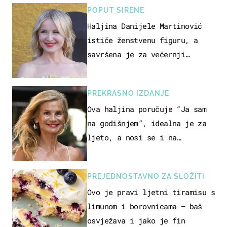
POPUT SIRENE
Haljina Danijele Martinović
ističe ženstvenu figuru, a
savršena je za večernji
izlazak na moru
PREKRASNO IZDANJE
Ova haljina poručuje “Ja sam
na godišnjem”, idealna je za
ljeto, a nosi se i na
zagrebačkoj špici
PREJEDNOSTAVNO ZA SLOŽITI
Ovo je pravi ljetni tiramisu s
limunom i borovnicama – baš
osvježava i jako je fin