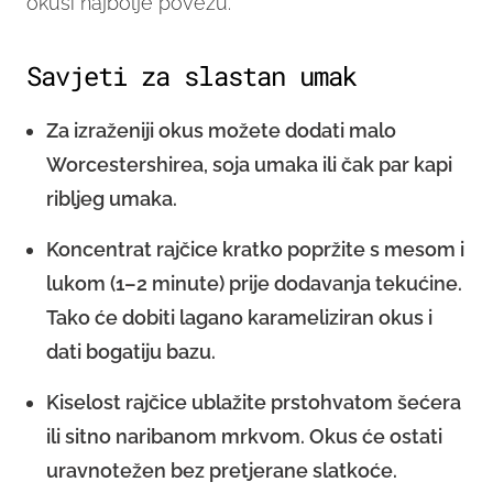
okusi najbolje povežu.
Savjeti za slastan umak
Za izraženiji okus možete dodati malo
Worcestershirea, soja umaka ili čak par kapi
ribljeg umaka.
Koncentrat rajčice kratko popržite s mesom i
lukom (1–2 minute) prije dodavanja tekućine.
Tako će dobiti lagano karameliziran okus i
dati bogatiju bazu.
Kiselost rajčice ublažite prstohvatom šećera
ili sitno naribanom mrkvom. Okus će ostati
uravnotežen bez pretjerane slatkoće.