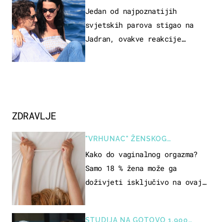
Jedan od najpoznatijih
svjetskih parova stigao na
Jadran, ovakve reakcije
vjerojatno nisu očekivali
ZDRAVLJE
"VRHUNAC" ŽENSKOG
SEKSUALNOG ISKUSTVA
Kako do vaginalnog orgazma?
Samo 18 % žena može ga
doživjeti isključivo na ovaj
način
STUDIJA NA GOTOVO 1.900