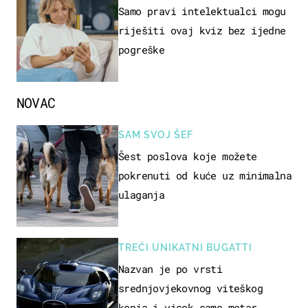
Samo pravi intelektualci mogu
riješiti ovaj kviz bez ijedne
pogreške
NOVAC
SAM SVOJ ŠEF
Šest poslova koje možete
pokrenuti od kuće uz minimalna
ulaganja
TREĆI UNIKATNI BUGATTI
Nazvan je po vrsti
srednjovjekovnog viteškog
konja i visok samo metar