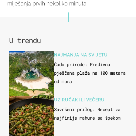
miješanja prvih nekoliko minuta.
U trendu
NAJMANJA NA SVIJETU
Čudo prirode: Predivna
pješčana plaža na 100 metara
od mora
UZ RUČAK ILI VEČERU
Savršeni prilog: Recept za
najfinije mahune sa špekom