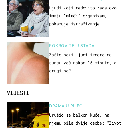
OSOBA
Ljudi koji redovito rade ovo
imaju “mlađi” organizam,
pokazuje istraživanje
POKROVITELJ STADA
Zašto neki ljudi izgore na
suncu već nakon 15 minuta, a
drugi ne?
VIJESTI
DRAMA U RIJECI
Urušio se balkon kuće, na
njemu bile dvije osobe: "Život