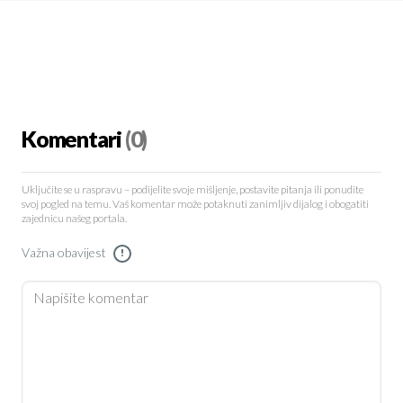
Komentari
(0)
Uključite se u raspravu – podijelite svoje mišljenje, postavite pitanja ili ponudite
svoj pogled na temu. Vaš komentar može potaknuti zanimljiv dijalog i obogatiti
zajednicu našeg portala.
Važna obavijest
!