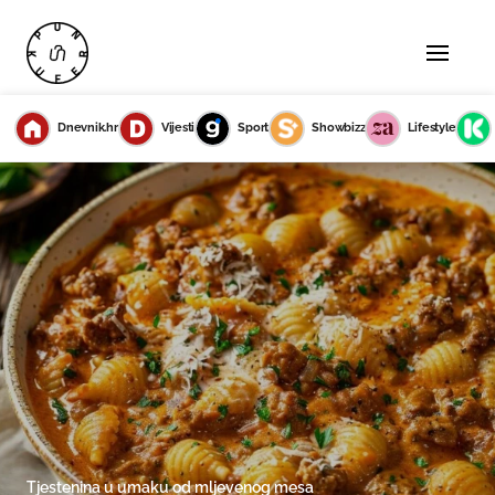
Dnevnik.hr
Vijesti
Sport
Showbizz
Lifestyle
Tjestenina u umaku od mljevenog mesa