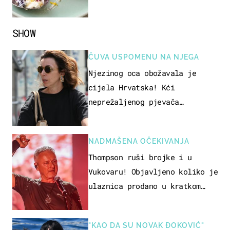
SHOW
ČUVA USPOMENU NA NJEGA
Njezinog oca obožavala je
cijela Hrvatska! Kći
neprežaljenog pjevača
projurila špicom na dva kotača
NADMAŠENA OČEKIVANJA
Thompson ruši brojke i u
Vukovaru! Objavljeno koliko je
ulaznica prodano u kratkom
vremenu
"KAO DA SU NOVAK ĐOKOVIĆ"