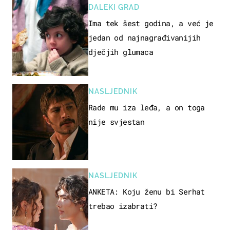
DALEKI GRAD
Ima tek šest godina, a već je
jedan od najnagrađivanijih
dječjih glumaca
NASLJEDNIK
Rade mu iza leđa, a on toga
nije svjestan
NASLJEDNIK
ANKETA: Koju ženu bi Serhat
trebao izabrati?