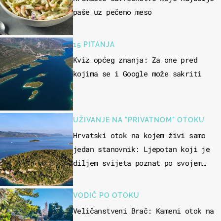
paše uz pečeno meso
15 PITANJA
Kviz općeg znanja: Za one pred
kojima se i Google može sakriti
UŽIVANJE NA "PRIVATNOM" OTOKU
Hrvatski otok na kojem živi samo
jedan stanovnik: Ljepotan koji je
diljem svijeta poznat po svojem
"bijelom zlatu"
VODIČ PO OTOKU
Veličanstveni Brač: Kameni otok na