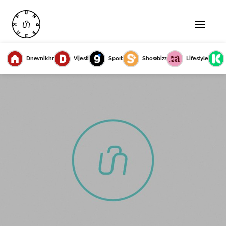
Dnevnik.hr
Vijesti
Sport
Showbizz
Lifestyle