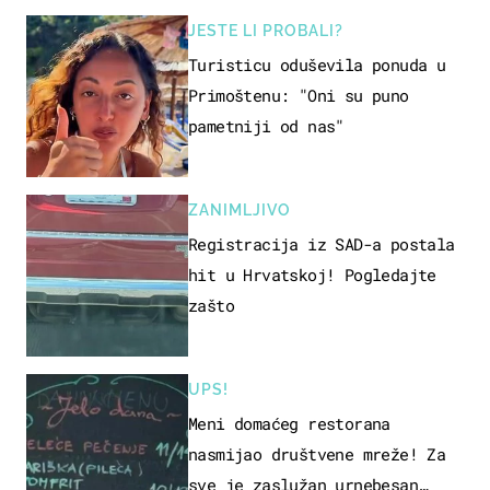
JESTE LI PROBALI?
Turisticu oduševila ponuda u
Primoštenu: "Oni su puno
pametniji od nas"
ZANIMLJIVO
Registracija iz SAD-a postala
hit u Hrvatskoj! Pogledajte
zašto
UPS!
Meni domaćeg restorana
nasmijao društvene mreže! Za
sve je zaslužan urnebesan