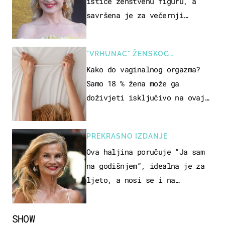
ističe ženstvenu figuru, a
savršena je za večernji
izlazak na moru
"VRHUNAC" ŽENSKOG
SEKSUALNOG ISKUSTVA
Kako do vaginalnog orgazma?
Samo 18 % žena može ga
doživjeti isključivo na ovaj
način
PREKRASNO IZDANJE
Ova haljina poručuje “Ja sam
na godišnjem”, idealna je za
ljeto, a nosi se i na
zagrebačkoj špici
SHOW