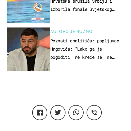
Hrvatska srušila Srbiju i
izborila finale Svjetskog
prvenstva
AU, OVO JE RUŽNO
Poznati analitičar popljuvao
Hrgovića: "Lako ga je
pogoditi, ne kreće se, ne
koristi noge..."