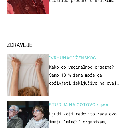
ulaznica prodano u kratkom
vremenu
ZDRAVLJE
"VRHUNAC" ŽENSKOG
SEKSUALNOG ISKUSTVA
Kako do vaginalnog orgazma?
Samo 18 % žena može ga
doživjeti isključivo na ovaj
način
STUDIJA NA GOTOVO 1.900
OSOBA
Ljudi koji redovito rade ovo
imaju “mlađi” organizam,