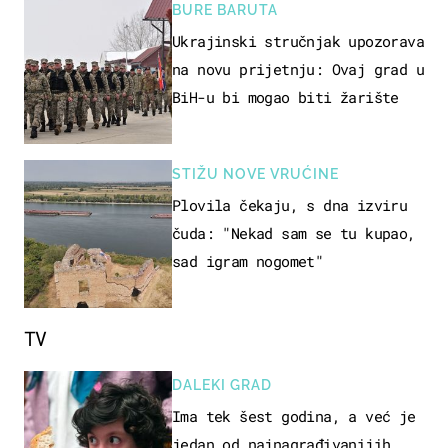
BURE BARUTA
Ukrajinski stručnjak upozorava
na novu prijetnju: Ovaj grad u
BiH-u bi mogao biti žarište
STIŽU NOVE VRUĆINE
Plovila čekaju, s dna izviru
čuda: "Nekad sam se tu kupao,
sad igram nogomet"
TV
DALEKI GRAD
Ima tek šest godina, a već je
jedan od najnagrađivanijih