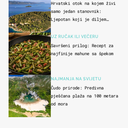
OTOKU
Hrvatski otok na kojem živi
samo jedan stanovnik:
Ljepotan koji je diljem
svijeta poznat po svojem
"bijelom zlatu"
UZ RUČAK ILI VEČERU
Savršeni prilog: Recept za
najfinije mahune sa špekom
NAJMANJA NA SVIJETU
Čudo prirode: Predivna
pješčana plaža na 100 metara
od mora