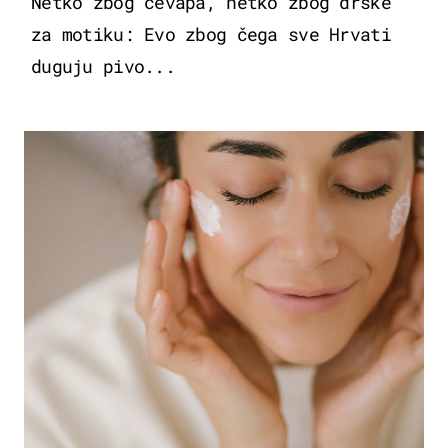
Netko zbog ćevapa, netko zbog drške
za motiku: Evo zbog čega sve Hrvati
duguju pivo...
MODA & LJEPOTA