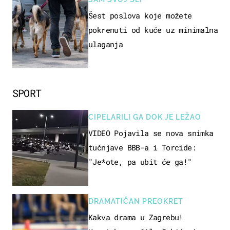
Šest poslova koje možete
pokrenuti od kuće uz minimalna
ulaganja
SPORT
CIPELARILI GA DOK JE LEŽAO
VIDEO Pojavila se nova snimka
tučnjave BBB-a i Torcide:
"Je*ote, pa ubit će ga!"
DRAMATIČAN PREOKRET
Kakva drama u Zagrebu!