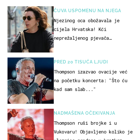
ČUVA USPOMENU NA NJEGA
Njezinog oca obožavala je
cijela Hrvatska! Kći
neprežaljenog pjevača
projurila špicom na dva kotača
PRED 20 TISUĆA LJUDI
Thompson izazvao ovacije već
na početku koncerta: "Što ću
kad sam slab..."
NADMAŠENA OČEKIVANJA
Thompson ruši brojke i u
Vukovaru! Objavljeno koliko je