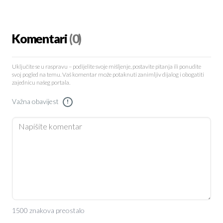
Komentari
(0)
Uključite se u raspravu – podijelite svoje mišljenje, postavite pitanja ili ponudite
svoj pogled na temu. Vaš komentar može potaknuti zanimljiv dijalog i obogatiti
zajednicu našeg portala.
Važna obavijest
!
1500 znakova preostalo