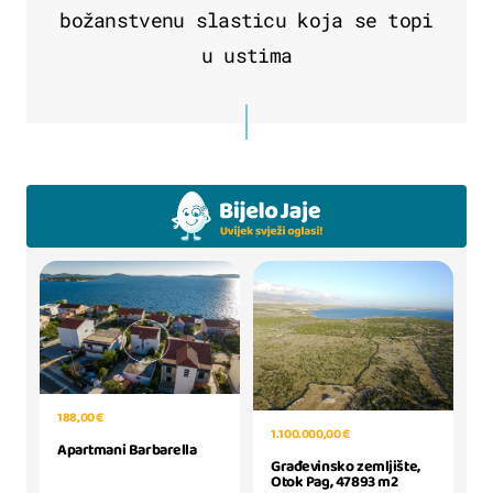
božanstvenu slasticu koja se topi
u ustima
188,00 €
1.100.000,00 €
Apartmani Barbarella
Građevinsko zemljište,
Otok Pag, 47893 m2