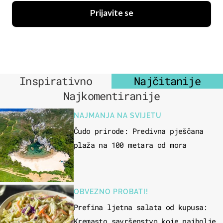
Prijavite se
Inspirativno
Najčitanije
Najkomentiranije
NAJMANJA NA SVIJETU
Čudo prirode: Predivna pješčana
plaža na 100 metara od mora
OBVEZNO PROBATI!
Prefina ljetna salata od kupusa:
Kremasto savršenstvo koje najbolje