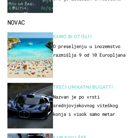
naziv jela
NOVAC
KAMO BI OTIŠLI?
O preseljenju u inozemstvo
razmišlja 9 od 10 Europljana
TREĆI UNIKATNI BUGATTI
Nazvan je po vrsti
srednjovjekovnog viteškog
konja i visok samo metar
SAM SVOJ ŠEF