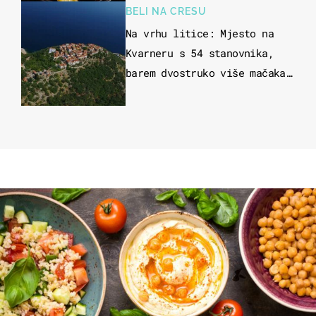
BELI NA CRESU
Na vrhu litice: Mjesto na
Kvarneru s 54 stanovnika,
barem dvostruko više mačaka
i pogledom od kojega zastaje
dah