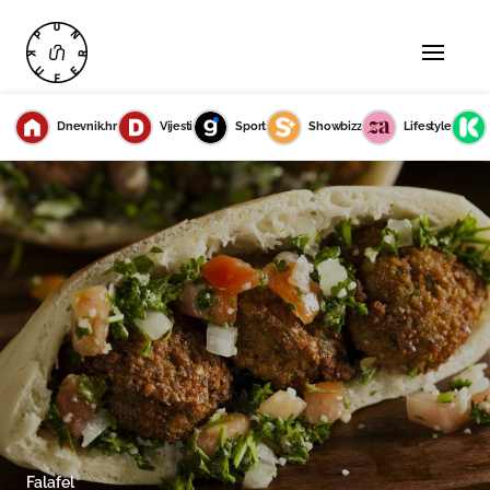
Dnevnik.hr
Vijesti
Sport
Showbizz
Lifestyle
Falafel