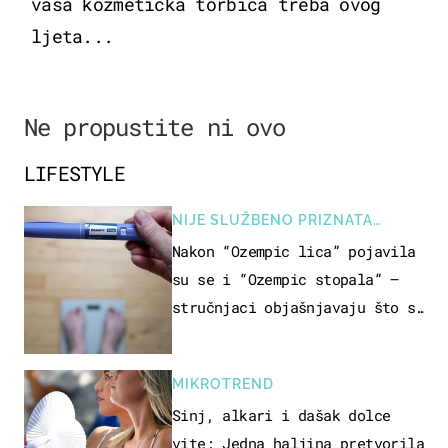
vaša kozmetička torbica treba ovog
ljeta...
Ne propustite ni ovo
LIFESTYLE
NIJE SLUŽBENO PRIZNATA
NUSPOJAVA, ALI ...
Nakon “Ozempic lica” pojavila
su se i “Ozempic stopala” –
stručnjaci objašnjavaju što se
događa
MIKROTREND
Sinj, alkari i dašak dolce
vite: Jedna haljina pretvorila