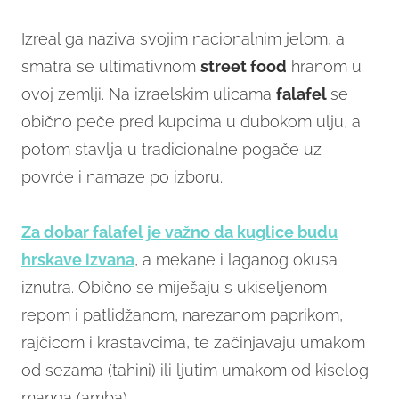
Izreal ga naziva svojim nacionalnim jelom, a
smatra se ultimativnom
street food
hranom u
ovoj zemlji. Na izraelskim ulicama
falafel
se
obično peče pred kupcima u dubokom ulju, a
potom stavlja u tradicionalne pogače uz
povrće i namaze po izboru.
Za dobar falafel je važno da kuglice budu
hrskave izvana
, a mekane i laganog okusa
iznutra. Obično se miješaju s ukiseljenom
repom i patlidžanom, narezanom paprikom,
rajčicom i krastavcima, te začinjavaju umakom
od sezama (tahini) ili ljutim umakom od kiselog
manga (amba).