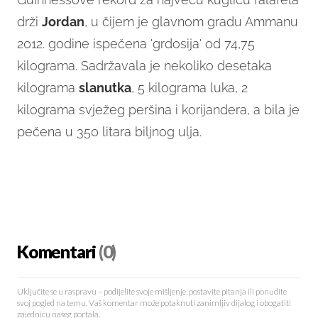
drži
Jordan
, u čijem je glavnom gradu Ammanu
2012. godine ispečena 'grdosija' od 74,75
kilograma. Sadržavala je nekoliko desetaka
kilograma
slanutka
, 5 kilograma luka, 2
kilograma svježeg peršina i korijandera, a bila je
pečena u 350 litara biljnog ulja.
Komentari
(0)
Uključite se u raspravu – podijelite svoje mišljenje, postavite pitanja ili ponudite
svoj pogled na temu. Vaš komentar može potaknuti zanimljiv dijalog i obogatiti
zajednicu našeg portala.