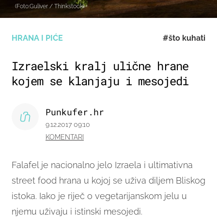
(Foto:Guliver / Thinkstock)
HRANA I PIĆE
#što kuhati
Izraelski kralj ulične hrane
kojem se klanjaju i mesojedi
Punkufer.hr
9.12.2017 09:10
KOMENTARI
Falafel je nacionalno jelo Izraela i ultimativna
street food hrana u kojoj se uživa diljem Bliskog
istoka. Iako je riječ o vegetarijanskom jelu u
njemu uživaju i istinski mesojedi.