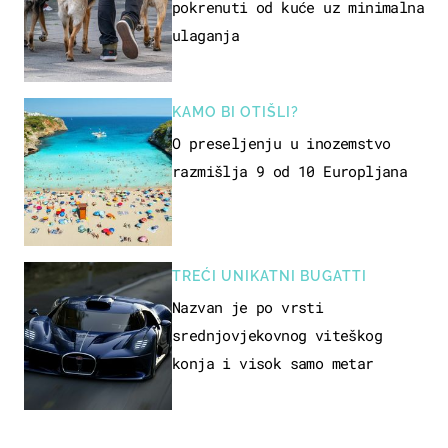
pokrenuti od kuće uz minimalna
ulaganja
KAMO BI OTIŠLI?
O preseljenju u inozemstvo
razmišlja 9 od 10 Europljana
TREĆI UNIKATNI BUGATTI
Nazvan je po vrsti
srednjovjekovnog viteškog
konja i visok samo metar