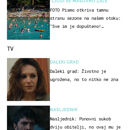
"LJUDI SE MASOVNO ŽALE"
FOTO Pismo otkriva tamnu
stranu sezone na našem otoku:
"Sve im je dopušteno!
Izlijevaju fekalije u more, na
plažama se dobije kožni osip"
TV
DALEKI GRAD
Daleki grad: Životno je
ugrožena, no to nitko ne zna
NASLJEDNIK
Nasljednik: Ponovni sukob
dviju obitelji, no ovaj mu je