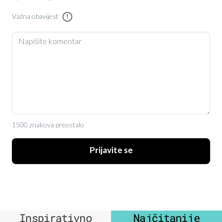
Važna obavijest
!
1500 znakova preostalo
Prijavite se
Inspirativno
Najčitanije