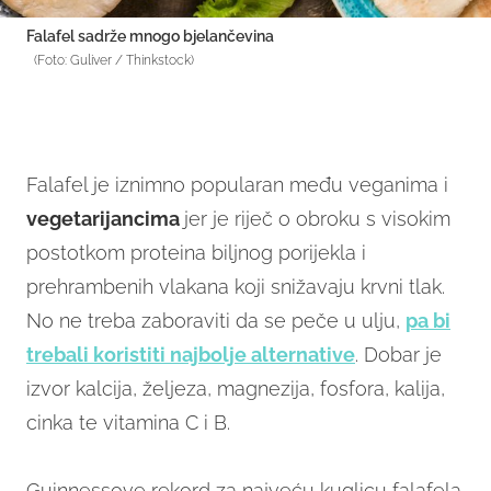
Falafel sadrže mnogo bjelančevina
(Foto: Guliver / Thinkstock)
Falafel je iznimno popularan među veganima i
vegetarijancima
jer je riječ o obroku s visokim
postotkom proteina biljnog porijekla i
prehrambenih vlakana koji snižavaju krvni tlak.
No ne treba zaboraviti da se peče u ulju,
pa bi
trebali koristiti najbolje alternative
. Dobar je
izvor kalcija, željeza, magnezija, fosfora, kalija,
cinka te vitamina C i B.
Guinnessove rekord za najveću kuglicu falafela