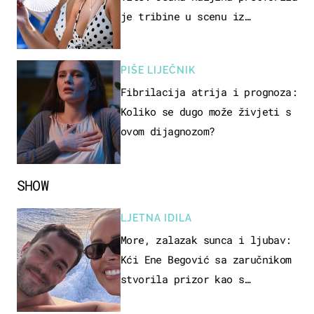
je tribine u scenu iz
talijanskog filma
PIŠE LIJEČNIK
Fibrilacija atrija i prognoza:
Koliko se dugo može živjeti s
ovom dijagnozom?
SHOW
LJETNA IDILA
More, zalazak sunca i ljubav:
Kći Ene Begović sa zaručnikom
stvorila prizor kao s
razglednice