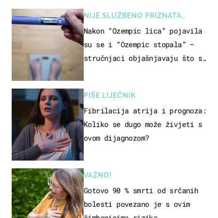
NIJE SLUŽBENO PRIZNATA
NUSPOJAVA, ALI ...
Nakon “Ozempic lica” pojavila
su se i “Ozempic stopala” –
stručnjaci objašnjavaju što se
događa
PIŠE LIJEČNIK
Fibrilacija atrija i prognoza:
Koliko se dugo može živjeti s
ovom dijagnozom?
VAŽNO!
Gotovo 90 % smrti od srčanih
bolesti povezano je s ovim
čimbenicima rizika