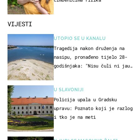
VIJESTI
UTOPIO SE U KANALU
Tragedija nakon druženja na
nasipu, pronađeno tijelo 28-
godišnjaka: "Nisu čuli ni jauk
ni poziv upomoć"
U SLAVONIJI
Policija upala u Gradsku
upravu: Poznato koji je razlog
i tko je na meti