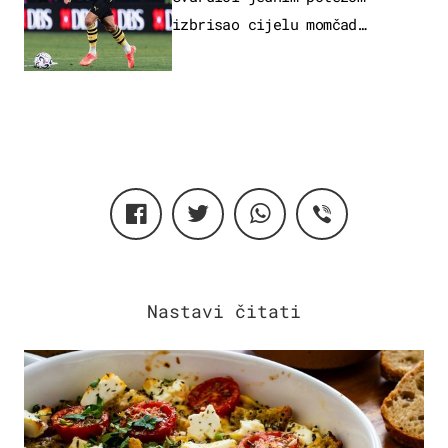
izbrisao cijelu momčad
Atletica