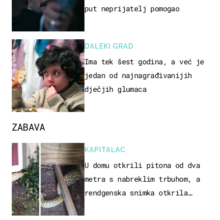
put neprijatelj pomogao
DALEKI GRAD
Ima tek šest godina, a već je
jedan od najnagrađivanijih
dječjih glumaca
ZABAVA
KAPITALAC
U domu otkrili pitona od dva
metra s nabreklim trbuhom, a
rendgenska snimka otkrila
posljednji obrok