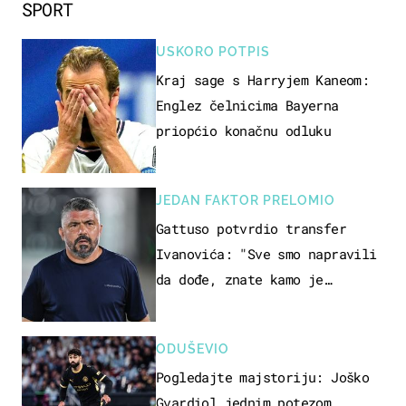
SPORT
USKORO POTPIS
Kraj sage s Harryjem Kaneom:
Englez čelnicima Bayerna
priopćio konačnu odluku
JEDAN FAKTOR PRELOMIO
Gattuso potvrdio transfer
Ivanovića: "Sve smo napravili
da dođe, znate kamo je
otišao..."
ODUŠEVIO
Pogledajte majstoriju: Joško
Gvardiol jednim potezom