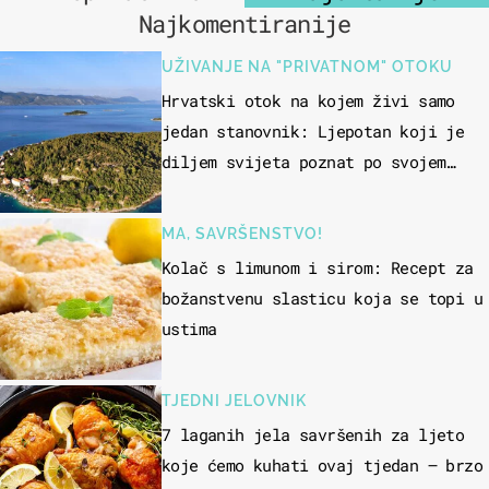
Najkomentiranije
UŽIVANJE NA "PRIVATNOM" OTOKU
Hrvatski otok na kojem živi samo
jedan stanovnik: Ljepotan koji je
diljem svijeta poznat po svojem
"bijelom zlatu"
MA, SAVRŠENSTVO!
Kolač s limunom i sirom: Recept za
božanstvenu slasticu koja se topi u
ustima
TJEDNI JELOVNIK
7 laganih jela savršenih za ljeto
koje ćemo kuhati ovaj tjedan – brzo