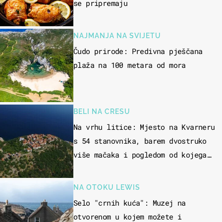
se pripremaju
NAJMANJA NA SVIJETU
Čudo prirode: Predivna pješčana
plaža na 100 metara od mora
BELI NA CRESU
Na vrhu litice: Mjesto na Kvarneru
s 54 stanovnika, barem dvostruko
više mačaka i pogledom od kojega
zastaje dah
NA OTOKU LEWIS
Selo "crnih kuća": Muzej na
otvorenom u kojem možete i