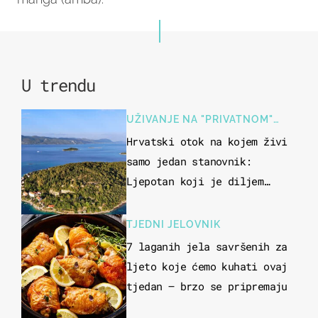
U trendu
UŽIVANJE NA "PRIVATNOM"
OTOKU
Hrvatski otok na kojem živi
samo jedan stanovnik:
Ljepotan koji je diljem
svijeta poznat po svojem
"bijelom zlatu"
TJEDNI JELOVNIK
7 laganih jela savršenih za
ljeto koje ćemo kuhati ovaj
tjedan – brzo se pripremaju