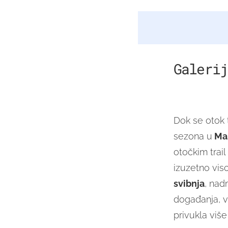
Galerij
Dok se otok 
sezona u
Mal
otočkim trail
izuzetno vis
svibnja
, nad
događanja, ve
privukla viš