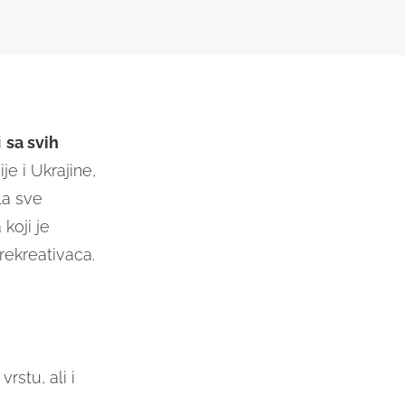
i
sa svih
je i Ukrajine,
la sve
koji je
rekreativaca.
rstu, ali i