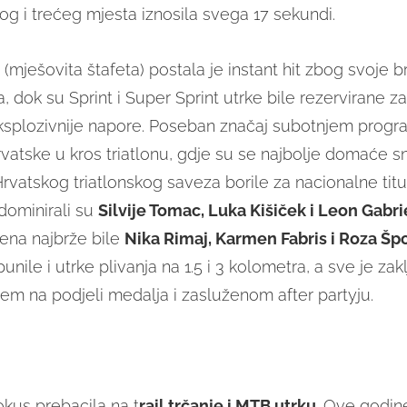
g i trećeg mjesta iznosila svega 17 sekundi.
(mješovita štafeta) postala je instant hit zbog svoje br
 dok su Sprint i Super Sprint utrke bile rezervirane za
eksplozivnije napore. Poseban značaj subotnjem progr
vatske u kros triatlonu, gdje su se najbolje domaće s
Hrvatskog triatlonskog saveza borile za nacionalne tit
 dominirali su
Silvije Tomac, Luka Kišiček i Leon Gabri
ena najbrže bile
Nika Rimaj, Karmen Fabris i Roza Šp
nile i utrke plivanja na 1.5 i 3 kolometra, a sve je za
jem na podjeli medalja i zasluženom after partyju.
okus prebacila na t
rail trčanje i MTB utrku
. Ove godin