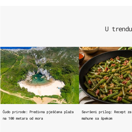
U trendu
Čudo prirode: Predivna pješčana plaža
Savršeni prilog: Recept za
na 100 metara od mora
mahune sa špekom