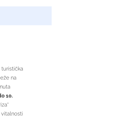
7
turistička
ježe na
gnuta
do 10.
iza"
vitalnosti