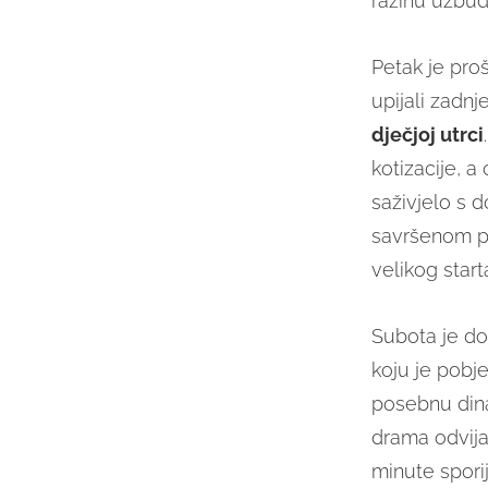
razinu uzbuđ
Petak je proš
upijali zadnj
dječjoj utrci
kotizacije, a
saživjelo s 
savršenom pri
velikog start
Subota je don
koju je pobj
posebnu dina
drama odvijal
minute sporij