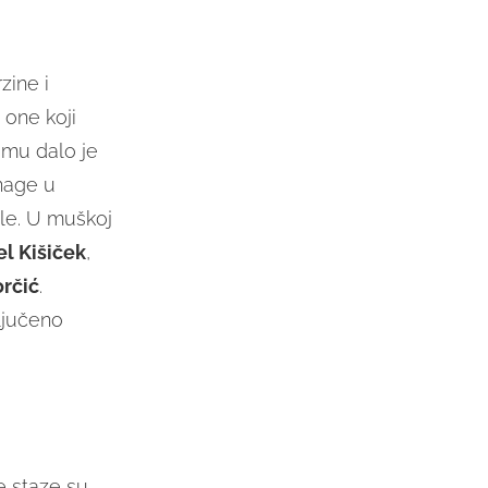
zine i
 one koji
amu dalo je
nage u
ule. U muškoj
el Kišiček
,
orčić
.
ključeno
e staze su