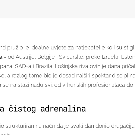
d pružio je idealne uvjete za natjecatelje koji su stigl
a
- od Austrije, Belgije i Švicarske, preko Izraela, Estoni
ana, SAD-a i Brazila. Lošinjska riva ovih je dana priča
ke, a razlog tome bio je dosad najširi spektar disciplina 
se na stazi nađu svi: od vrhunskih profesionalaca do 
a čistog adrenalina
o strukturiran na načn da je svaki dan donio drugačiju v