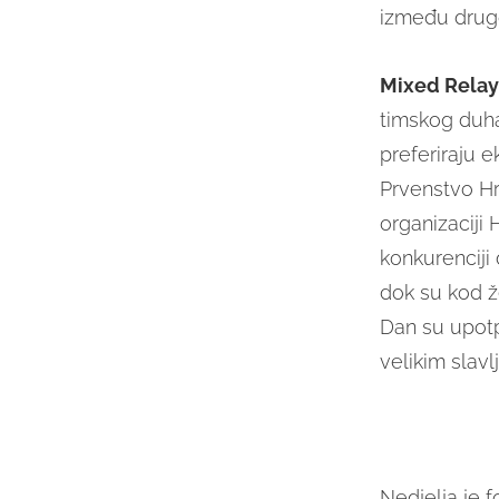
između drugo
Mixed Relay
timskog duha,
preferiraju 
Prvenstvo Hr
organizaciji 
konkurenciji
dok su kod ž
Dan su upotpu
velikim slavl
Nedjelja je f