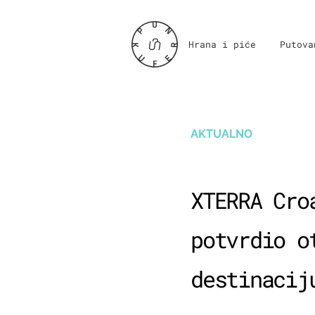
Hrana i piće
Putova
AKTUALNO
XTERRA Cro
potvrdio o
destinacij