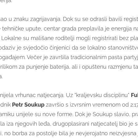
enja.
ao u znaku zagrijavanja. Dok su se odrasli bavili regist
e tehničke upute, centar grada preplavila je energija n
. Lokalne su mališane roditelji mogli registrirati bez pl
 odaziv je svjedočio činjenici da se lokalno stanovništv
događajem. Večer je završila tradicionalnim pasta party
likom za punjenje baterija, ali i opuštenu razmjenu ta
a.
ijela vrhunac natjecanja. Uz "kraljevsku disciplinu"
Fu
ednik
Petr Soukup
završio s izvrsnim vremenom od 2:17
miku unijele su nove forme. Dok je Soukup slavio, pr
a iza njegovih leđa, drugoplasirani natjecatelj bio je 
i, no borba za postolje bila je nevjerojatno neizvjesna j