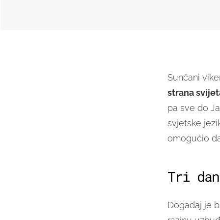
Sunčani viken
strana svijet
pa sve do Jap
svjetske jezi
omogućio da 
Tri dan
Događaj je bi