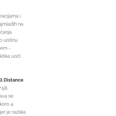
racijama i
ajmlađih na
aćanja
o uistinu
jem -
ktika uoči
ll Distance
,
:58,
ava se
skoro 4
er je razlika