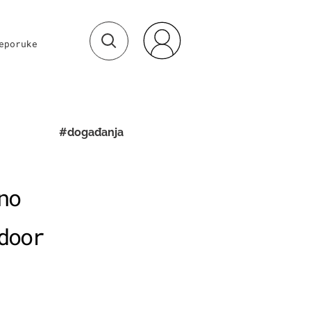
eporuke
#događanja
no
door