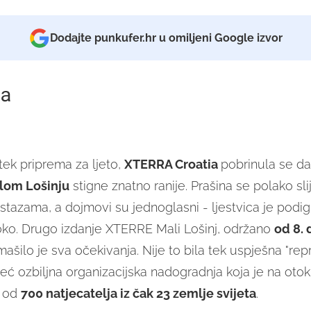
Dodajte punkufer.hr u omiljeni Google izvor
a
tek priprema za ljeto,
XTERRA Croatia
pobrinula se da 
om Lošinju
stigne znatno ranije. Prašina se polako sli
 stazama, a dojmovi su jednoglasni - ljestvica je podi
oko. Drugo izdanje XTERRE Mali Lošinj, održano
od 8. 
mašilo je sva očekivanja. Nije to bila tek uspješna "repr
ć ozbiljna organizacijska nadogradnja koja je na otok 
e od
700 natjecatelja iz čak 23 zemlje svijeta
.