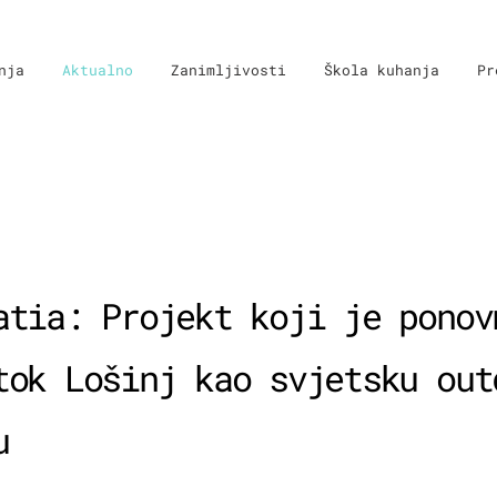
nja
Aktualno
Zanimljivosti
Škola kuhanja
Pr
atia: Projekt koji je ponov
tok Lošinj kao svjetsku out
u