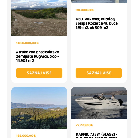
90.000,00 €
660. Vukovar, Mitnica,
Josipa Kozarca 41, kuća
159 m2, ok 309 m2
1.050.000,00 €
Atraktivno građevinsko
zemljište Rugvica, Sop -
14.905 m2
SAZNAJ VIŠE
SAZNAJ VIŠE
27.220,00 €
KARNIC 7,15 m (SL692) -
165.000,00 €