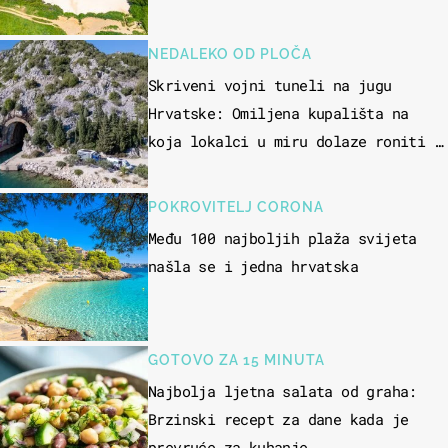
NEDALEKO OD PLOČA
Skriveni vojni tuneli na jugu
Hrvatske: Omiljena kupališta na
koja lokalci u miru dolaze roniti i
skakati u more
POKROVITELJ CORONA
Među 100 najboljih plaža svijeta
našla se i jedna hrvatska
GOTOVO ZA 15 MINUTA
Najbolja ljetna salata od graha:
Brzinski recept za dane kada je
prevruće za kuhanje