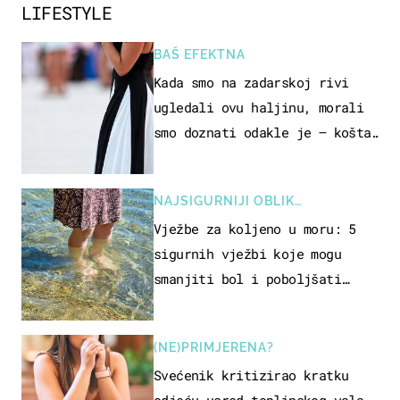
LIFESTYLE
BAŠ EFEKTNA
Kada smo na zadarskoj rivi
ugledali ovu haljinu, morali
smo doznati odakle je – košta
samo 18 eura
NAJSIGURNIJI OBLIK
REKREACIJE
Vježbe za koljeno u moru: 5
sigurnih vježbi koje mogu
smanjiti bol i poboljšati
pokretljivost
(NE)PRIMJERENA?
Svećenik kritizirao kratku
odjeću usred toplinskog vala,