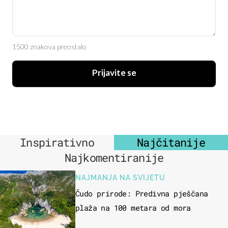
1500 znakova preostalo
Prijavite se
Inspirativno
Najčitanije
Najkomentiranije
NAJMANJA NA SVIJETU
Čudo prirode: Predivna pješčana
plaža na 100 metara od mora