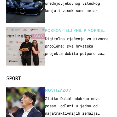
srednjovjekovnog viteškog
konja i visok samo metar
POKROVITELJ PHILIP MORRIS
ZAGREB
Digitalna rješenja za stvarne
probleme: Dva hrvatska
projekta dobila potporu za
razvoj
SPORT
NOVI IZAZOV
Zlatko Dalić odabrao novi
posao, odlazi u jednu od
najatraktivnijih zemalja