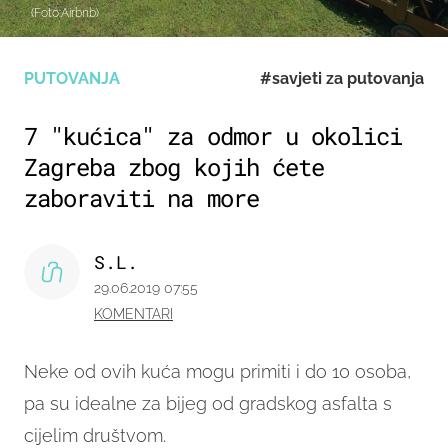
(Foto:Airbnb)
PUTOVANJA
#savjeti za putovanja
7 "kućica" za odmor u okolici
Zagreba zbog kojih ćete
zaboraviti na more
S.L.
29.06.2019 07:55
KOMENTARI
Neke od ovih kuća mogu primiti i do 10 osoba,
pa su idealne za bijeg od gradskog asfalta s
cijelim društvom.