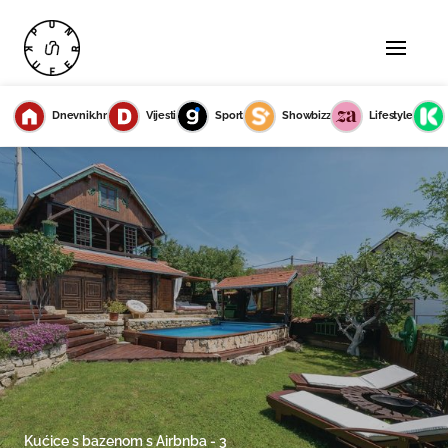
Dnevnik.hr
Vijesti
Sport
Showbizz
Lifestyle
Kućice s bazenom s Airbnba - 3