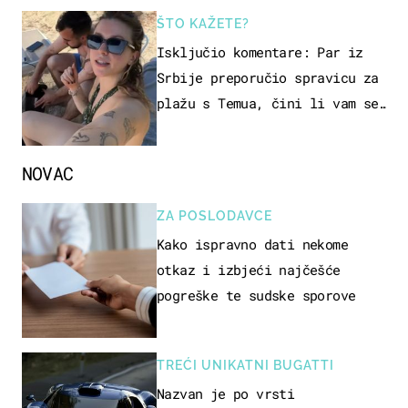
ŠTO KAŽETE?
Isključio komentare: Par iz
Srbije preporučio spravicu za
plažu s Temua, čini li vam se
ovo sigurnim?
NOVAC
ZA POSLODAVCE
Kako ispravno dati nekome
otkaz i izbjeći najčešće
pogreške te sudske sporove
TREĆI UNIKATNI BUGATTI
Nazvan je po vrsti