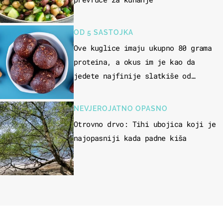
OD 5 SASTOJKA
Ove kuglice imaju ukupno 80 grama
proteina, a okus im je kao da
jedete najfinije slatkiše od
čokolade
NEVJEROJATNO OPASNO
Otrovno drvo: Tihi ubojica koji je
najopasniji kada padne kiša