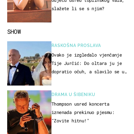
slažete li se s njim?
SHOW
RASKOŠNA PROSLAVA
Ovako je izgledalo vjenčanje
Tije Jurčić: Do oltara ju je
dopratio očuh, a slavilo se uz
Olivera i Rozgu
DRAMA U ŠIBENIKU
Thompson usred koncerta
iznenada prekinuo pjesmu:
"Zovite hitnu!"