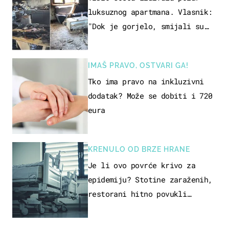
luksuznog apartmana. Vlasnik:
"Dok je gorjelo, smijali su
se, pili i pokazivali mi
srednji prst"
IMAŠ PRAVO, OSTVARI GA!
Tko ima pravo na inkluzivni
dodatak? Može se dobiti i 720
eura
KRENULO OD BRZE HRANE
Je li ovo povrće krivo za
epidemiju? Stotine zaraženih,
restorani hitno povukli
proizvod