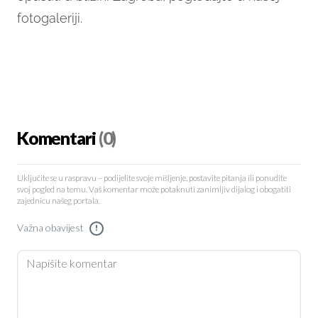
fotogaleriji.
Komentari
(0)
Uključite se u raspravu – podijelite svoje mišljenje, postavite pitanja ili ponudite
svoj pogled na temu. Vaš komentar može potaknuti zanimljiv dijalog i obogatiti
zajednicu našeg portala.
Važna obavijest
!