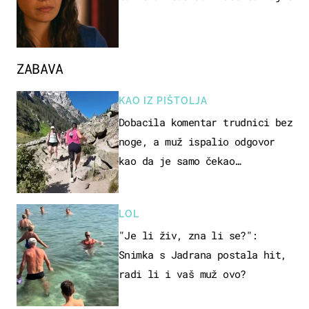
ZABAVA
KAO IZ PIŠTOLJA
Dobacila komentar trudnici bez
noge, a muž ispalio odgovor
kao da je samo čekao…
LOL
"Je li živ, zna li se?":
Snimka s Jadrana postala hit,
radi li i vaš muž ovo?