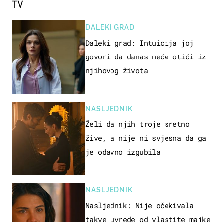
TV
DALEKI GRAD
Daleki grad: Intuicija joj
govori da danas neće otići iz
njihovog života
NASLJEDNIK
Želi da njih troje sretno
žive, a nije ni svjesna da ga
je odavno izgubila
NASLJEDNIK
Nasljednik: Nije očekivala
takve uvrede od vlastite majke