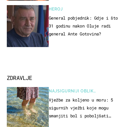
HEROJ
General pobjednik: Gdje i što
31 godinu nakon Oluje radi
general Ante Gotovina?
ZDRAVLJE
NAJSIGURNIJI OBLIK
REKREACIJE
Vježbe za koljeno u moru: 5
sigurnih vježbi koje mogu
smanjiti bol i poboljšati
pokretljivost