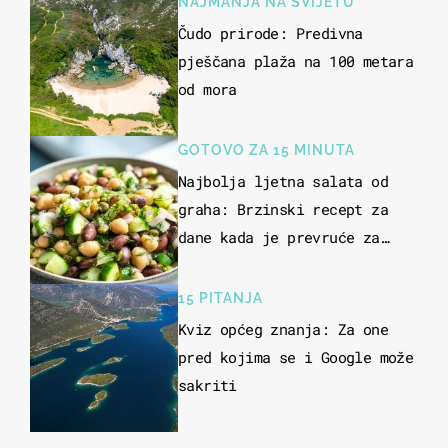
NAJMANJA NA SVIJETU
Čudo prirode: Predivna
pješčana plaža na 100 metara
od mora
GOTOVO ZA 15 MINUTA
Najbolja ljetna salata od
graha: Brzinski recept za
dane kada je prevruće za
kuhanje
15 PITANJA
Kviz općeg znanja: Za one
pred kojima se i Google može
sakriti