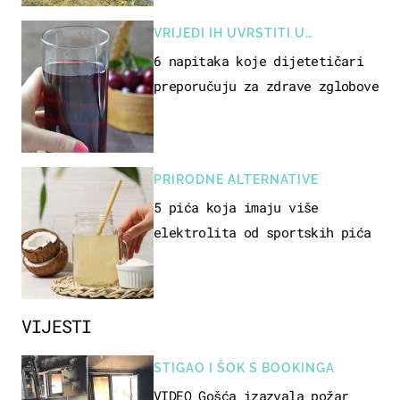
VRIJEDI IH UVRSTITI U
PREHRANU
6 napitaka koje dijetetičari
preporučuju za zdrave zglobove
PRIRODNE ALTERNATIVE
5 pića koja imaju više
elektrolita od sportskih pića
VIJESTI
STIGAO I ŠOK S BOOKINGA
VIDEO Gošća izazvala požar