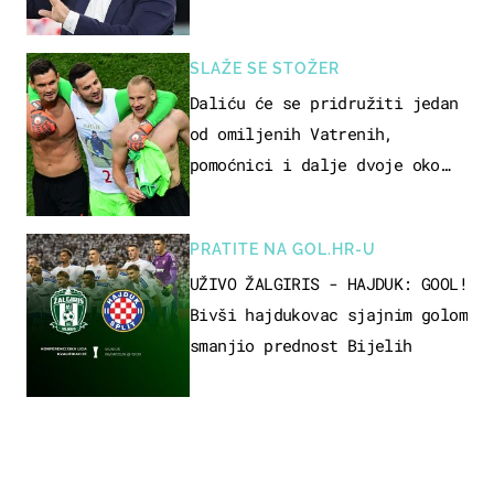
svijeta
SLAŽE SE STOŽER
Daliću će se pridružiti jedan
od omiljenih Vatrenih,
pomoćnici i dalje dvoje oko
ponude
PRATITE NA GOL.HR-U
UŽIVO ŽALGIRIS - HAJDUK: GOOL!
Bivši hajdukovac sjajnim golom
smanjio prednost Bijelih