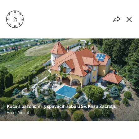
Kuća s bazenom i 5 spavaćih soba u Sv. Križu Začretju
Foto: Airbnb