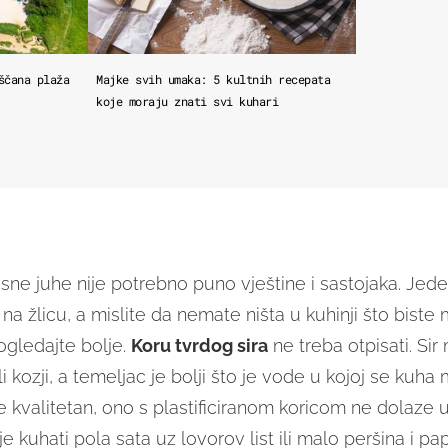
ščana plaža
Majke svih umaka: 5 kultnih recepata
koje moraju znati svi kuhari
sne juhe nije potrebno puno vještine i sastojaka. Jede
 na žlicu, a mislite da nemate ništa u kuhinji što biste 
 pogledajte bolje.
Koru tvrdog sira
ne treba otpisati. Sir
 ili kozji, a temeljac je bolji što je vode u kojoj se kuh
e kvalitetan, ono s plastificiranom koricom ne dolaze u
e kuhati pola sata uz lovorov list ili malo peršina i pap