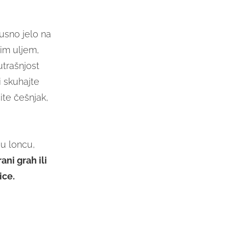
usno jelo na
vim uljem,
trašnjost
i skuhajte
ite češnjak,
 u loncu,
ani grah ili
ice.