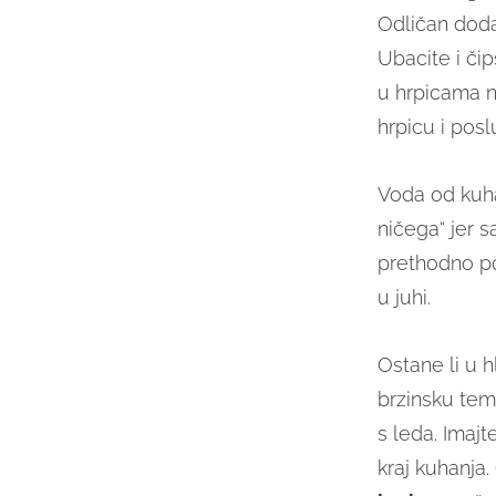
Odličan doda
Ubacite i čips
u hrpicama n
hrpicu i posl
Voda od kuh
ničega“ jer s
prethodno pop
u juhi.
Ostane li u 
brzinsku tem
s leda. Imajt
kraj kuhanja