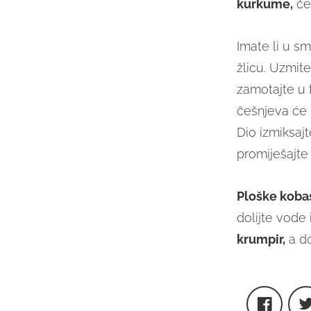
kurkume,
če
Imate li u s
žlicu. Uzmite
zamotajte u f
češnjeva će s
Dio izmiksajt
promiješajte 
Ploške koba
dolijte vode 
krumpir,
a do