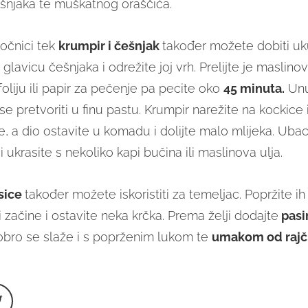
šnjaka te muškatnog oraščića.
močnici tek
krumpir i češnjak
također možete dobiti uk
 glavicu češnjaka i odrežite joj vrh. Prelijte je maslino
oliju ili papir za pečenje pa pecite oko
45 minuta.
Unu
e pretvoriti u finu pastu. Krumpir narežite na kockice 
e, a dio ostavite u komadu i dolijte malo mlijeka. Ubac
i ukrasite s nekoliko kapi bučina ili maslinova ulja.
sice
također možete iskoristiti za temeljac. Popržite ih
i začine i ostavite neka krčka. Prema želji dodajte
pasir
bro se slaže i s poprženim lukom te
umakom od rajč