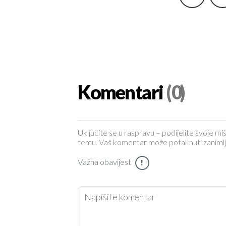
Komentari
(0)
Uključite se u raspravu – podijelite svoje miš
temu. Vaš komentar može potaknuti zanimljiv 
Važna obavijest
!