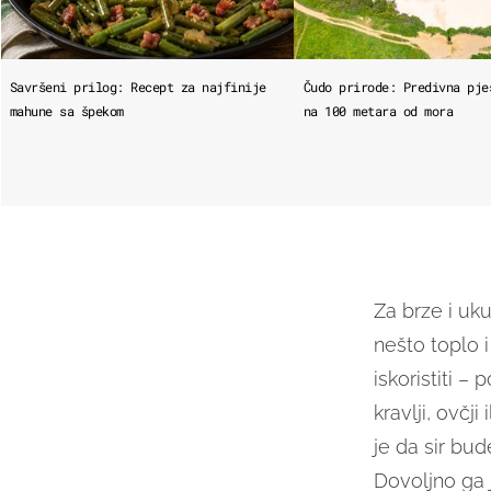
Savršeni prilog: Recept za najfinije
Čudo prirode: Predivna pje
mahune sa špekom
na 100 metara od mora
Za brze i uku
nešto toplo i
iskoristiti –
kravlji, ovčji
je da sir bud
Dovoljno ga j