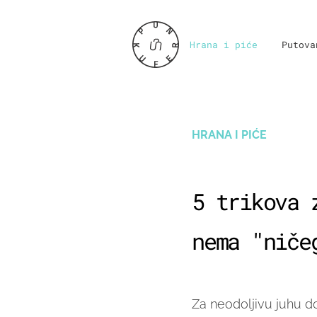
Hrana i piće
Putova
HRANA I PIĆE
5 trikova 
nema "niče
Za neodoljivu juhu do