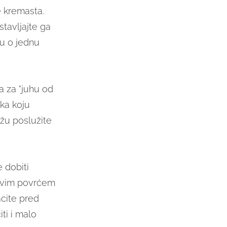
e kremasta.
 stavljajte ga
nu o jednu
a za "juhu od
uka koju
ižu poslužite
 dobiti
akvim povrćem
acite pred
ti i malo