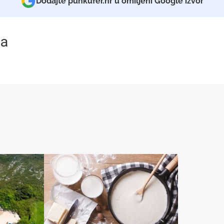
Dodajte punkufer.hr u omiljeni Google izvor
a