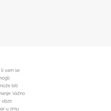
 li vam se
mogli
 može biti
a manje. Važno
 obzir.
ar u zrnu.