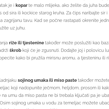
tak je i
kopar
te malo mlijeka, ako želite da juha bud
 od sira ili kockice starog kruha. Za čips naribajte sir i
a zagrijanu tavu. Kad se počne rastapati okrenite jed
užite uz juhu.
anja
riže ili tjestenine
također može poslužiti kao baz
adrži
škrob
koji će je zgusnuti. Dodajte joj i polovicu l
ecite kako bi pružila mirisnu aromu, a tjesteninu ili r
hladnjaku
sojinog umaka ili miso paste
također možete
eljac koji nadopunite ječmom, heljdom, prosom ili k
e na umu da miso pasta ne bi trebala ključati pa je ub
. Osim sojinog umaka u vodu za temeljac možete ubaci