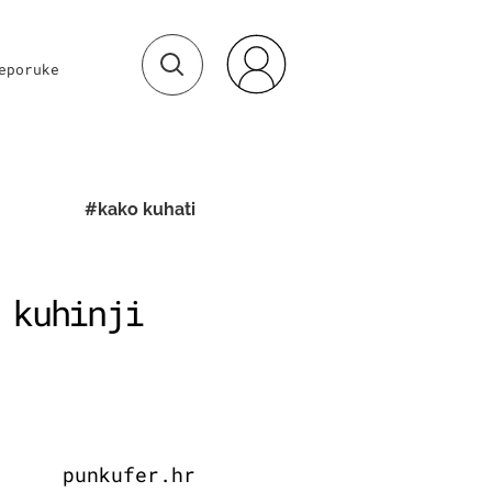
eporuke
#kako kuhati
 kuhinji
punkufer.hr