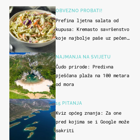
OBVEZNO PROBATI!
Prefina ljetna salata od
kupusa: Kremasto savršenstvo
koje najbolje paše uz pečeno
meso
NAJMANJA NA SVIJETU
Čudo prirode: Predivna
pješčana plaža na 100 metara
od mora
15 PITANJA
Kviz općeg znanja: Za one
pred kojima se i Google može
sakriti