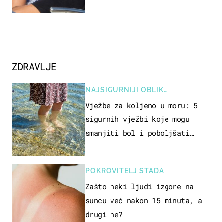
jedan poznati Hrvat
ZDRAVLJE
NAJSIGURNIJI OBLIK
REKREACIJE
Vježbe za koljeno u moru: 5
sigurnih vježbi koje mogu
smanjiti bol i poboljšati
pokretljivost
POKROVITELJ STADA
Zašto neki ljudi izgore na
suncu već nakon 15 minuta, a
drugi ne?