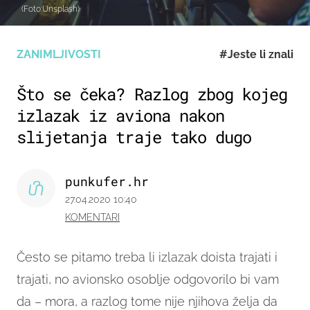
(Foto:Unsplash)
ZANIMLJIVOSTI
#Jeste li znali
Što se čeka? Razlog zbog kojeg
izlazak iz aviona nakon
slijetanja traje tako dugo
punkufer.hr
27.04.2020 10:40
KOMENTARI
Često se pitamo treba li izlazak doista trajati i
trajati, no avionsko osoblje odgovorilo bi vam
da – mora, a razlog tome nije njihova želja da