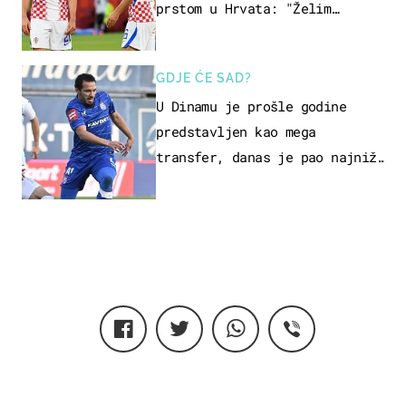
prstom u Hrvata: "Želim
njega!"
GDJE ĆE SAD?
U Dinamu je prošle godine
predstavljen kao mega
transfer, danas je pao najniže
u karijeri