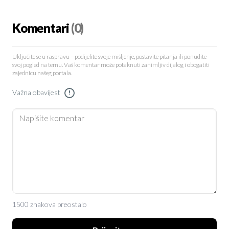
Komentari
(0)
Uključite se u raspravu – podijelite svoje mišljenje, postavite pitanja ili ponudite
svoj pogled na temu. Vaš komentar može potaknuti zanimljiv dijalog i obogatiti
zajednicu našeg portala.
Važna obavijest
!
1500 znakova preostalo