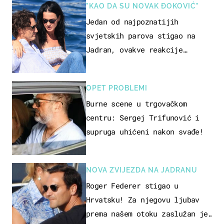
"KAO DA SU NOVAK ĐOKOVIĆ"
Jedan od najpoznatijih
svjetskih parova stigao na
Jadran, ovakve reakcije
vjerojatno nisu očekivali
OPET PROBLEMI
Burne scene u trgovačkom
centru: Sergej Trifunović i
supruga uhićeni nakon svađe!
NOVA ZVIJEZDA NA JADRANU
Roger Federer stigao u
Hrvatsku! Za njegovu ljubav
prema našem otoku zaslužan je