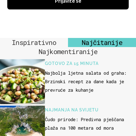
Prijavite se
Inspirativno
Najčitanije
Najkomentiranije
GOTOVO ZA 15 MINUTA
Najbolja ljetna salata od graha:
Brzinski recept za dane kada je
prevruće za kuhanje
NAJMANJA NA SVIJETU
Čudo prirode: Predivna pješčana
plaža na 100 metara od mora