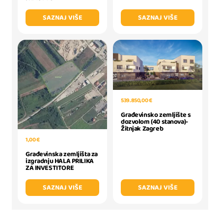
SAZNAJ VIŠE
SAZNAJ VIŠE
539.850,00 €
Građevinsko zemljište s
dozvolom (40 stanova)-
Žitnjak Zagreb
1,00 €
Građevinska zemljišta za
izgradnju HALA PRILIKA
ZA INVESTITORE
SAZNAJ VIŠE
SAZNAJ VIŠE