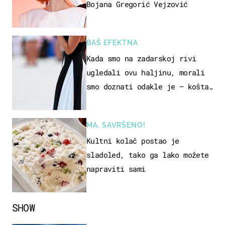
Bojana Gregorić Vejzović
BAŠ EFEKTNA
Kada smo na zadarskoj rivi
ugledali ovu haljinu, morali
smo doznati odakle je – košta
samo 18 eura
MA, SAVRŠENO!
Kultni kolač postao je
sladoled, tako ga lako možete
napraviti sami
SHOW