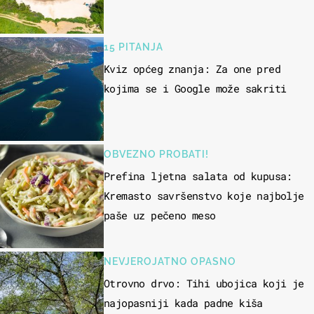
15 PITANJA
Kviz općeg znanja: Za one pred
kojima se i Google može sakriti
OBVEZNO PROBATI!
Prefina ljetna salata od kupusa:
Kremasto savršenstvo koje najbolje
paše uz pečeno meso
NEVJEROJATNO OPASNO
Otrovno drvo: Tihi ubojica koji je
najopasniji kada padne kiša