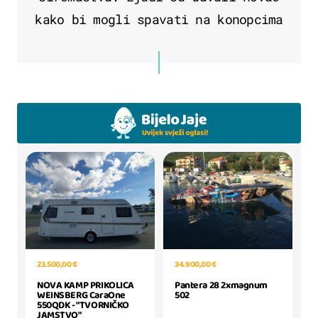
kako bi mogli spavati na konopcima
34.900,00 €
23.500,00 €
Pantera 28 2xmagnum
NOVA KAMP PRIKOLICA
502
WEINSBERG CaraOne
550QDK - "TVORNIČKO
JAMSTVO"