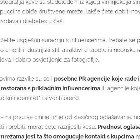
otografija kave sa sladoledom iz kojeg viri injekcija siru
puccina obiđe društvene mreže, lakše ćete dobiti no
odavali dijabetes u čaši.
želite uspješnu suradnju s influencerima, trebate se po
tro chic ili industrijski stil, atraktivne tapete ili neonska 
ova i dobro osvjetljenje za fotografije…
vima razvile su se i
posebne PR agencije koje rade i
 restorana s prikladnim influencerima
ili agencije k
tkriti identitet“ i stvoriti brend.
– na prvu se čini jeftinije od klasičnog oglašavanja, n
ti i probiti, morat ćete razriješiti kesu.
Prednost oglaš
mrežama jest ta što omogućuje kontakt s kupcima
na