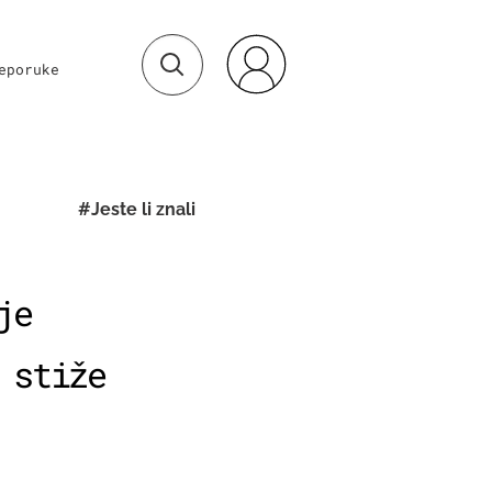
eporuke
#Jeste li znali
je
 stiže