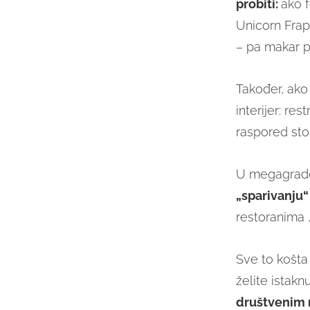
probiti:
ako f
Unicorn Frap
– pa makar pr
Također, ako 
interijer: res
raspored stol
U megagrado
„sparivanju“
restoranima „o
Sve to košta 
želite istaknu
društvenim 