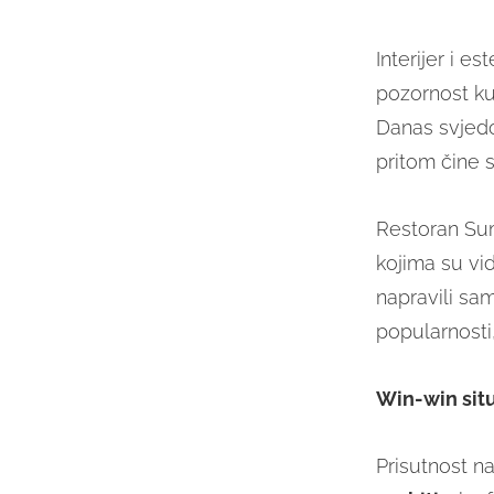
Interijer i es
pozornost ku
Danas svjedoč
pritom čine 
Restoran Sum
kojima su vid
napravili sam
popularnosti
Win-win situ
Prisutnost n