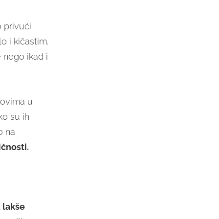
o privući
 i kičastim.
 nego ikad i
dovima u
ko su ih
o na
čnosti.
u lakše