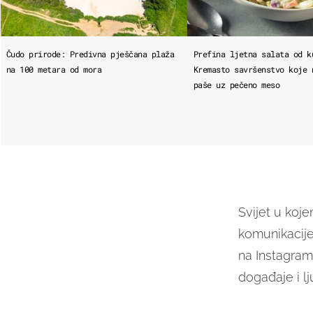
Čudo prirode: Predivna pješčana plaža
Prefina ljetna salata od k
na 100 metara od mora
Kremasto savršenstvo koje 
paše uz pečeno meso
Svijet u koj
komunikacije
na Instagramu
događaje i l