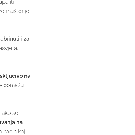
pa ili
ve mušterije
brinuti i za
rasvjeta,
sključivo na
oje pomažu
o ako se
avanja na
 način koji