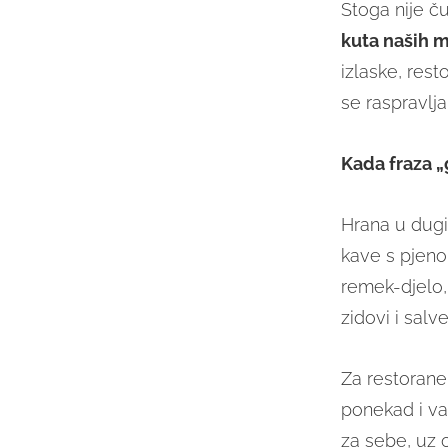
Stoga nije č
kuta naših m
izlaske, rest
se raspravlja
Kada fraza „
Hrana u dugin
kave s pjeno
remek-djelo, 
zidovi i salv
Za restorane
ponekad i va
za sebe, uz o