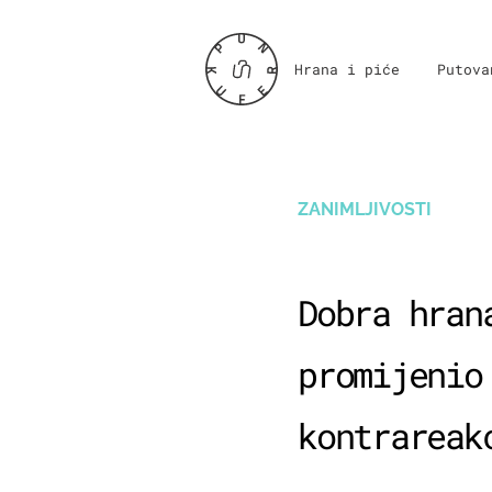
Hrana i piće
Putova
ZANIMLJIVOSTI
Dobra hran
promijenio
kontrareak