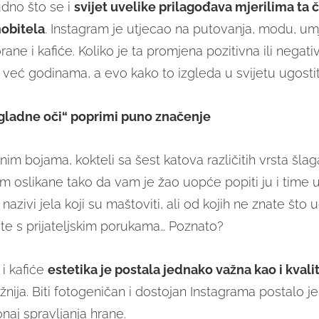
udno što se i
svijet uvelike prilagođava mjerilima ta č
obitela
. Instagram je utjecao na putovanja, modu, um
orane i kafiće. Koliko je ta promjena pozitivna ili negat
 već godinama, a evo kako to izgleda u svijetu ugostit
gladne oči“ poprimi puno značenje
im bojama, kokteli sa šest katova različitih vrsta šlaga
m oslikane tako da vam je žao uopće popiti ju i time u
nazivi jela koji su maštoviti, ali od kojih ne znate što
ete s prijateljskim porukama… Poznato?
 i kafiće
estetika je postala jednako važna kao i kvali
žnija. Biti fotogeničan i dostojan Instagrama postalo 
naj spravljanja hrane.