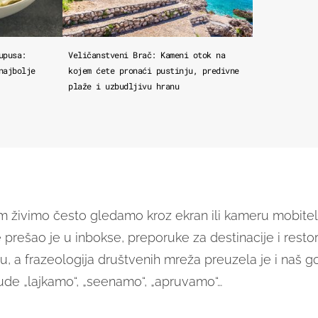
upusa:
Veličanstveni Brač: Kameni otok na
najbolje
kojem ćete pronaći pustinju, predivne
plaže i uzbudljivu hranu
em živimo često gledamo kroz ekran ili kameru mobitela
 prešao je u inbokse, preporuke za destinacije i resto
, a frazeologija društvenih mreža preuzela je i naš go
jude „lajkamo“, „seenamo“, „apruvamo“…