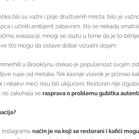
tetika bili su važni i prije društvenih mreža: bilo je važn
pca i učiniti ambijent zabavnim, što se nekada smatralo
imo eskalaciji: mnogi se slažu u tome da je to bitnije
sve što mogu da ostave dobar vizualni dojam.
merhill u Brooklynu stekao je popularnost svojim zi
ljive rupe od metaka. Tek kasnije vlasnik je priznao ka
i i nikakvi meci nisu bili uključeni. Restoran nije izgubi
, no zakuhala se
rasprava o problemu gubitka autenti
acija?
a Instagramu
način je na koji se restorani i kafići mog