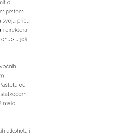
mit o
jim prstom
m svoju priču
a
i direktora
utonuo u još
 voćnih
im
 Pašteta od
 slatkoćom
oš malo
ih alkohola i