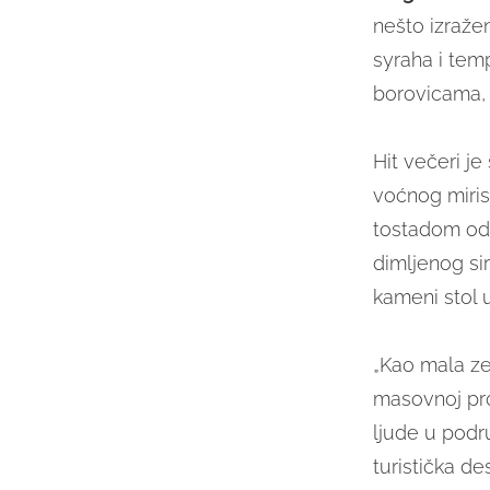
nešto izražen
syraha i tem
borovicama, 
Hit večeri j
voćnog miris
tostadom od
dimljenog si
kameni stol u
„Kao mala ze
masovnoj proi
ljude u podru
turistička d