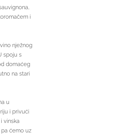
 sauvignona,
 koromačem i
o vino nježnog
U spoju s
 od domaćeg
tno na stari
na u
iju i privući
i vinska
ku pa ćemo uz