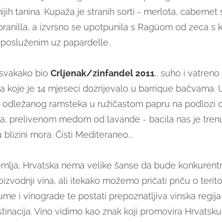
ijih tanina. Kupaža je stranih sorti - merlota, cabernet
pranilla, a izvrsno se upotpunila s Ragùom od zeca s
posluženim uz papardelle.
e svakako bio
Crljenak/zinfandel 2011
., suho i vatren
a koje je 14 mjeseci dozrijevalo u barrique bačvama. 
 odležanog ramsteka u ružičastom papru na podlozi
ra, prelivenom medom od lavande - bacila nas je trenu
 blizini mora. Čisti Mediteraneo...
mlja, Hrvatska nema velike šanse da bude konkurent
zvodnji vina, ali itekako možemo pričati priču o teritor
me i vinograde te postati prepoznatljiva vinska regija 
estinacija. Vino vidimo kao znak koji promovira Hrvats