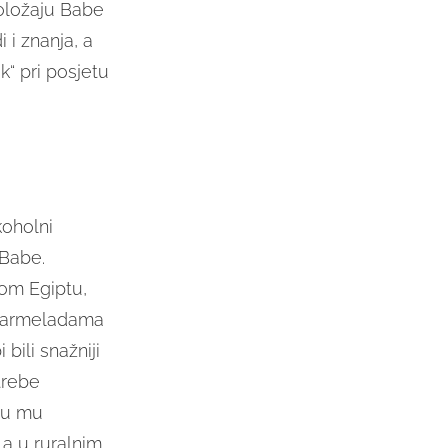
položaju Babe
i i znanja, a
k“ pri posjetu
koholni
 Babe.
rom Egiptu,
o marmeladama
bili snažniji
trebe
uju mu
 a u ruralnim