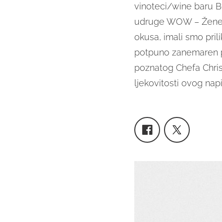
vinoteci/wine baru Bo
udruge WOW – Žene i 
okusa, imali smo prili
potpuno zanemaren p
poznatog Chefa Christ
ljekovitosti ovog napi