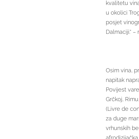
kvalitetu vi
u okolici Trog
posjet vinog
Dalmaciji.“ –
Osim vina, pr
napitak napr
Povijest var
Grčkoj, Rimu
(Livre de con
za duge marš
vrhunskih beč
afrodizijačka