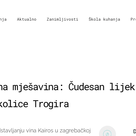
nja
Aktualno
Zanimljivosti
Škola kuhanja
Pr
na mješavina: Čudesan lijek
kolice Trogira
tavljanju vina Kairos u zagrebačkoj