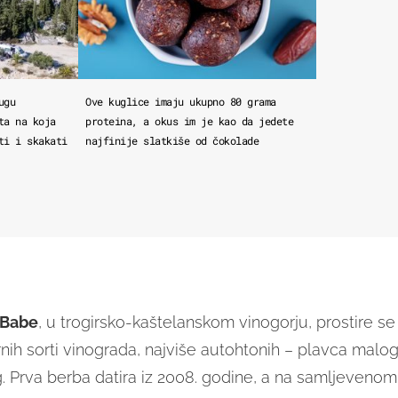
ugu
Ove kuglice imaju ukupno 80 grama
ta na koja
proteina, a okus im je kao da jedete
ti i skakati
najfinije slatkiše od čokolade
Babe
, u trogirsko-kaštelanskom vinogorju, prostire se
nih sorti vinograda, najviše autohtonih – plavca malog 
. Prva berba datira iz 2008. godine, a na samljeveno