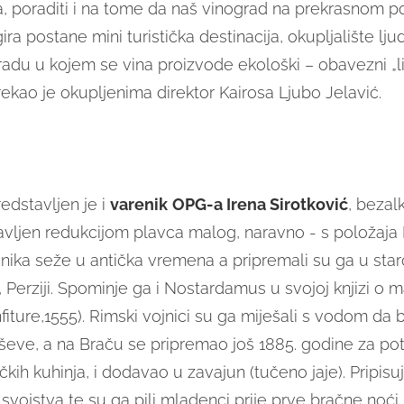
na, poraditi i na tome da naš vinograd na prekrasnom 
ira postane mini turistička destinacija, okupljalište ljud
radu u kojem se vina proizvode ekološki – obavezni „li
 rekao je okupljenima direktor Kairosa Ljubo Jelavić.
edstavljen je i
varenik
OPG-a Irena Sirotković
, bezal
avljen redukcijom plavca malog, naravno - s položaja
enika seže u antička vremena a pripremali su ga u sta
, Perziji. Spominje ga i Nostardamus u svojoj knjizi 
fiture,1555). Rimski vojnici su ga miješali s vodom da bi 
eve, a na Braču se pripremao još 1885. godine za po
kih kuhinja, i dodavao u zavajun (tučeno jaje). Pripis
 svojstva te su ga pili mladenci prije prve bračne noći,