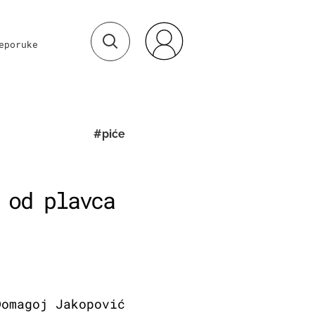
eporuke
#piće
 od plavca
Domagoj Jakopović