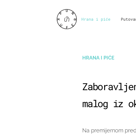
Hrana i piće
Putova
HRANA I PIĆE
Zaboravlje
malog iz o
Na premijernom preds