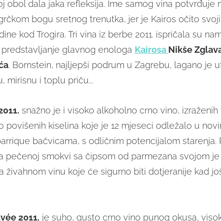
j obol dala jaka refleksija. Ime samog vina potvrđuje 
rčkom bogu sretnog trenutka, jer je Kairos očito svo
ne kod Trogira. Tri vina iz berbe 2011. ispričala su na
 predstavljanje glavnog enologa
Kairosa
Nikše Zglav
ća
. Bornstein, najljepši podrum u Zagrebu, lagano je 
 mirisnu i toplu priču...
2011.
snažno je i visoko alkoholno crno vino, izraženih
o povišenih kiselina koje je 12 mjeseci odležalo u nov
arrique bačvicama, s odličnim potencijalom starenja.
na pečenoj smokvi sa čipsom od parmezana svojom je
la živahnom vinu koje će sigurno biti dotjeranije kad j
vée 2011.
je suho, gusto crno vino punog okusa, visok