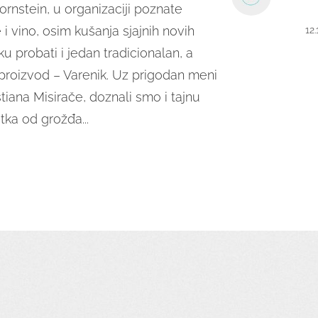
rnstein, u organizaciji poznate
vino, osim kušanja sjajnih novih
12
ku probati i jedan tradicionalan, a
roizvod – Varenik. Uz prigodan meni
iana Misirače, doznali smo i tajnu
tka od grožđa...