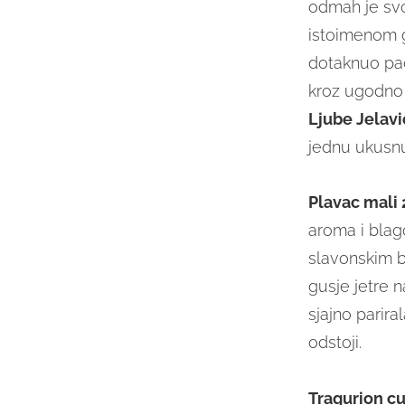
odmah je svo
istoimenom g
dotaknuo padi
kroz ugodno
Ljube Jelavi
jednu ukusnu,
Plavac mali 
aroma i blag
slavonskim b
gusje jetre 
sjajno parira
odstoji.
Tragurion cu