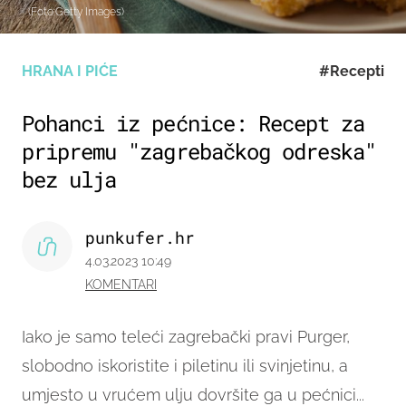
(Foto:Getty Images)
HRANA I PIĆE
#Recepti
Pohanci iz pećnice: Recept za
pripremu "zagrebačkog odreska"
bez ulja
punkufer.hr
4.03.2023 10:49
KOMENTARI
Iako je samo teleći zagrebački pravi Purger,
slobodno iskoristite i piletinu ili svinjetinu, a
umjesto u vrućem ulju dovršite ga u pećnici...