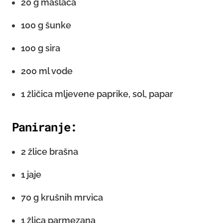
20 g maslaca
100 g šunke
100 g sira
200 ml vode
1 žličica mljevene paprike, sol, papar
Paniranje:
2 žlice brašna
1 jaje
70 g krušnih mrvica
1 žlica parmezana