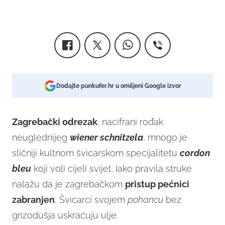
Dodajte punkufer.hr u omiljeni Google izvor
Zagrebački odrezak
, nacifrani rođak
neuglednijeg
wiener schnitzela
, mnogo je
sličniji kultnom švicarskom specijalitetu
cordon
bleu
koji voli cijeli svijet. Iako pravila struke
nalažu da je zagrebačkom
pristup pećnici
zabranjen
, Švicarci svojem
pohancu
bez
grizodušja uskraćuju ulje.