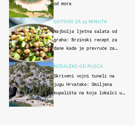
od mora
GOTOVO ZA 15 MINUTA
Najbolja ljetna salata od
graha: Brzinski recept za
dane kada je prevruće za
kuhanje
NEDALEKO OD PLOČA
Skriveni vojni tuneli na
jugu Hrvatske: Omiljena
kupališta na koja lokalci u
miru dolaze roniti i skakati
u more