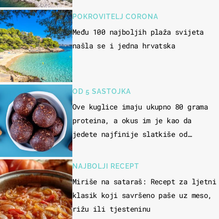
POKROVITELJ CORONA
Među 100 najboljih plaža svijeta
našla se i jedna hrvatska
OD 5 SASTOJKA
Ove kuglice imaju ukupno 80 grama
proteina, a okus im je kao da
jedete najfinije slatkiše od
čokolade
NAJBOLJI RECEPT
Miriše na sataraš: Recept za ljetni
klasik koji savršeno paše uz meso,
rižu ili tjesteninu