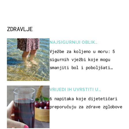
ZDRAVLJE
NAJSIGURNIJI OBLIK
REKREACIJE
Vježbe za koljeno u moru: 5
sigurnih vježbi koje mogu
smanjiti bol i poboljšati
pokretljivost
VRIJEDI IH UVRSTITI U
PREHRANU
6 napitaka koje dijetetičari
preporučuju za zdrave zglobove