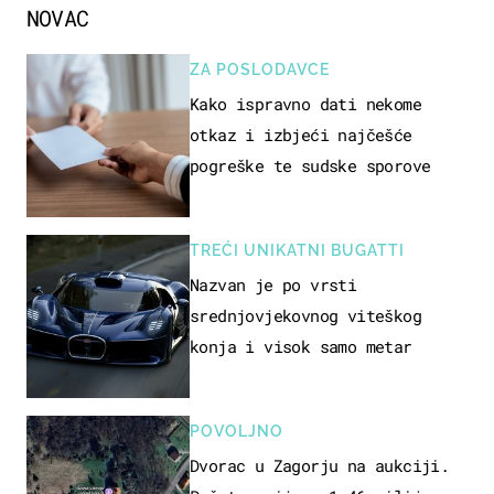
NOVAC
ZA POSLODAVCE
Kako ispravno dati nekome
otkaz i izbjeći najčešće
pogreške te sudske sporove
TREĆI UNIKATNI BUGATTI
Nazvan je po vrsti
srednjovjekovnog viteškog
konja i visok samo metar
POVOLJNO
Dvorac u Zagorju na aukciji.