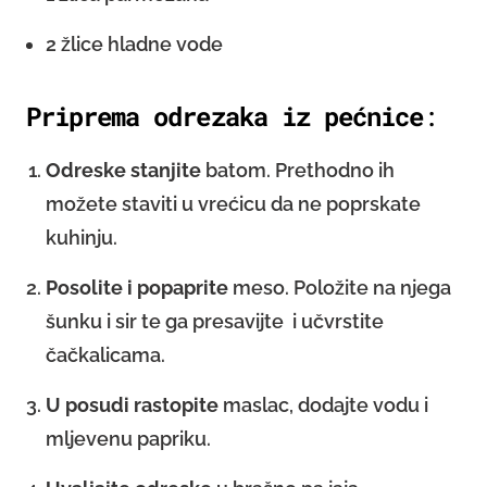
2 žlice hladne vode
Priprema odrezaka iz pećnice
:
Odreske stanjite
batom. Prethodno ih
možete staviti u vrećicu da ne poprskate
kuhinju.
Posolite i popaprite
meso. Položite na njega
šunku i sir te ga presavijte i učvrstite
čačkalicama.
U posudi rastopite
maslac, dodajte vodu i
mljevenu papriku.