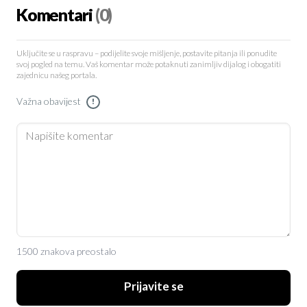
Komentari
(0)
Uključite se u raspravu – podijelite svoje mišljenje, postavite pitanja ili ponudite
svoj pogled na temu. Vaš komentar može potaknuti zanimljiv dijalog i obogatiti
zajednicu našeg portala.
Važna obavijest
!
1500 znakova preostalo
Prijavite se