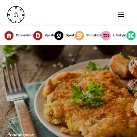
Dnevnik.hr
Vijesti
Sport
Showbizz
Lifestyle
Pohano meso