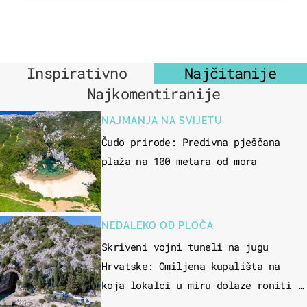
Inspirativno
Najčitanije
Najkomentiranije
NAJMANJA NA SVIJETU
Čudo prirode: Predivna pješčana
plaža na 100 metara od mora
NEDALEKO OD PLOČA
Skriveni vojni tuneli na jugu
Hrvatske: Omiljena kupališta na
koja lokalci u miru dolaze roniti i
skakati u more