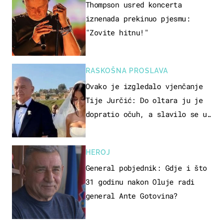
Thompson usred koncerta
iznenada prekinuo pjesmu:
"Zovite hitnu!"
RASKOŠNA PROSLAVA
Ovako je izgledalo vjenčanje
Tije Jurčić: Do oltara ju je
dopratio očuh, a slavilo se uz
Olivera i Rozgu
HEROJ
General pobjednik: Gdje i što
31 godinu nakon Oluje radi
general Ante Gotovina?