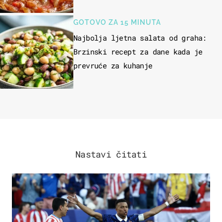
GOTOVO ZA 15 MINUTA
Najbolja ljetna salata od graha:
Brzinski recept za dane kada je
prevruće za kuhanje
Nastavi čitati
SVJETSKO PRVENSTVO 2026