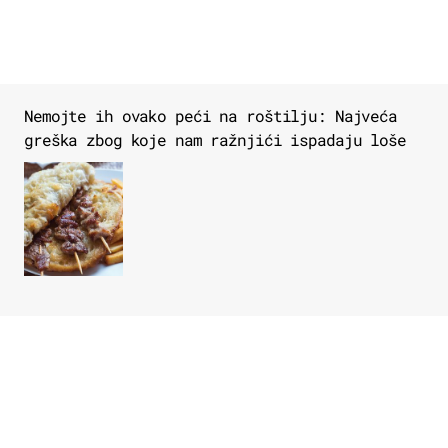
Nemojte ih ovako peći na roštilju: Najveća
greška zbog koje nam ražnjići ispadaju loše