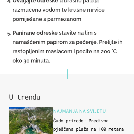
U
valjajte odreske
u brašno pa jaja
razmućena vodom te krušne mrvice
pomiješane s parmezanom.
Panirane odreske
stavite na lim s
namašćenim papirom za pečenje. Prelijte ih
rastopljenim maslacem i pecite na 200 °C
oko 30 minuta.
U trendu
NAJMANJA NA SVIJETU
Čudo prirode: Predivna
pješčana plaža na 100 metara