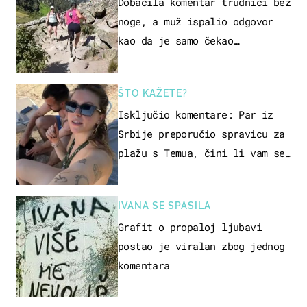
Dobacila komentar trudnici bez
noge, a muž ispalio odgovor
kao da je samo čekao…
ŠTO KAŽETE?
Isključio komentare: Par iz
Srbije preporučio spravicu za
plažu s Temua, čini li vam se
ovo sigurnim?
IVANA SE SPASILA
Grafit o propaloj ljubavi
postao je viralan zbog jednog
komentara