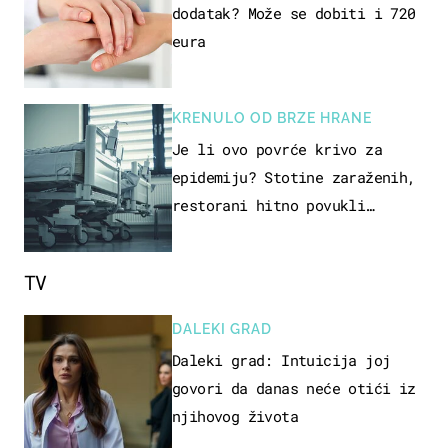
dodatak? Može se dobiti i 720
eura
KRENULO OD BRZE HRANE
Je li ovo povrće krivo za
epidemiju? Stotine zaraženih,
restorani hitno povukli
proizvod
TV
DALEKI GRAD
Daleki grad: Intuicija joj
govori da danas neće otići iz
njihovog života