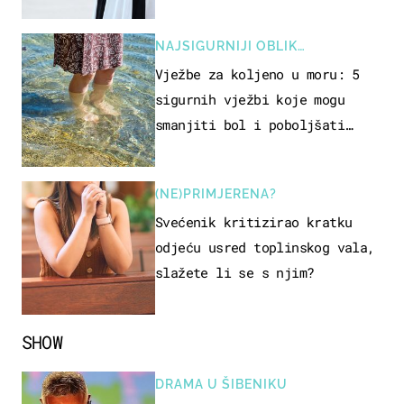
samo 18 eura
NAJSIGURNIJI OBLIK
REKREACIJE
Vježbe za koljeno u moru: 5
sigurnih vježbi koje mogu
smanjiti bol i poboljšati
pokretljivost
(NE)PRIMJERENA?
Svećenik kritizirao kratku
odjeću usred toplinskog vala,
slažete li se s njim?
SHOW
DRAMA U ŠIBENIKU