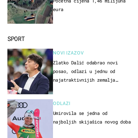
Početna cijena 1,46 milijuna
eura
SPORT
NOVI IZAZOV
Zlatko Dalić odabrao novi
posao, odlazi u jednu od
najatraktivnijih zemalja
svijeta
ODLAZI
Umirovila se jedna od
najboljih skijašica novog doba