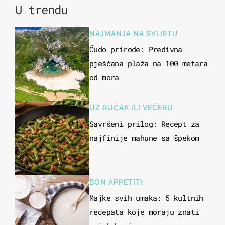
U trendu
NAJMANJA NA SVIJETU
Čudo prirode: Predivna
pješčana plaža na 100 metara
od mora
UZ RUČAK ILI VEČERU
Savršeni prilog: Recept za
najfinije mahune sa špekom
BON APPETIT!
Majke svih umaka: 5 kultnih
recepata koje moraju znati