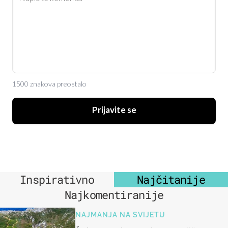
1500 znakova preostalo
Prijavite se
Inspirativno
Najčitanije
Najkomentiranije
NAJMANJA NA SVIJETU