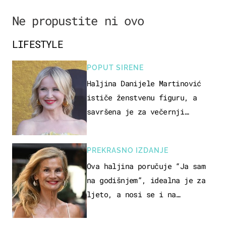
Ne propustite ni ovo
LIFESTYLE
POPUT SIRENE
Haljina Danijele Martinović
ističe ženstvenu figuru, a
savršena je za večernji
izlazak na moru
PREKRASNO IZDANJE
Ova haljina poručuje “Ja sam
na godišnjem”, idealna je za
ljeto, a nosi se i na
zagrebačkoj špici