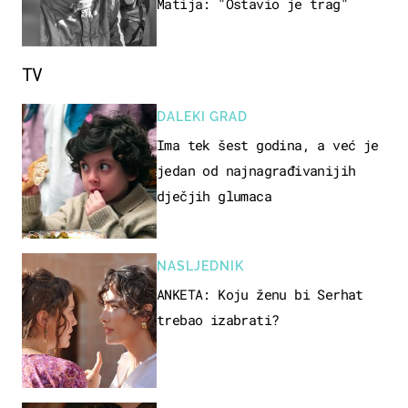
Matija: "Ostavio je trag"
TV
DALEKI GRAD
Ima tek šest godina, a već je
jedan od najnagrađivanijih
dječjih glumaca
NASLJEDNIK
ANKETA: Koju ženu bi Serhat
trebao izabrati?