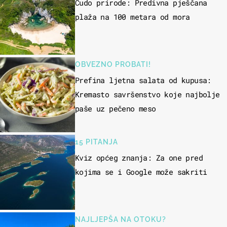
Čudo prirode: Predivna pješčana
plaža na 100 metara od mora
OBVEZNO PROBATI!
Prefina ljetna salata od kupusa:
Kremasto savršenstvo koje najbolje
paše uz pečeno meso
15 PITANJA
Kviz općeg znanja: Za one pred
kojima se i Google može sakriti
NAJLJEPŠA NA OTOKU?