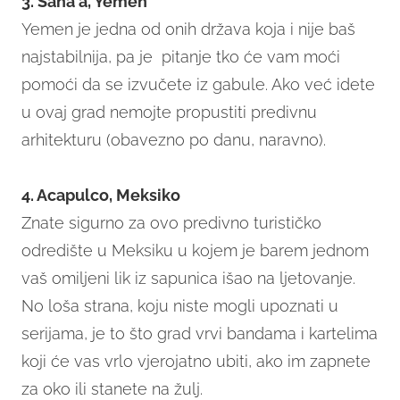
3. Sana'a, Yemen
Yemen je jedna od onih država koja i nije baš
najstabilnija, pa je pitanje tko će vam moći
pomoći da se izvučete iz gabule. Ako već idete
u ovaj grad nemojte propustiti predivnu
arhitekturu (obavezno po danu, naravno).
4. Acapulco, Meksiko
Znate sigurno za ovo predivno turističko
odredište u Meksiku u kojem je barem jednom
vaš omiljeni lik iz sapunica išao na ljetovanje.
No loša strana, koju niste mogli upoznati u
serijama, je to što grad vrvi bandama i kartelima
koji će vas vrlo vjerojatno ubiti, ako im zapnete
za oko ili stanete na žulj.