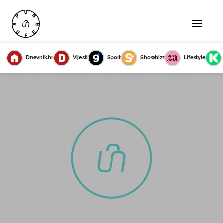
Dnevnik.hr
Vijesti
Sport
Showbizz
Lifestyle