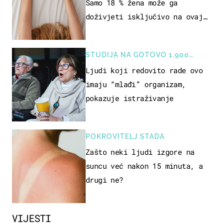
Samo 18 % žena može ga
doživjeti isključivo na ovaj
način
STUDIJA NA GOTOVO 1.900
OSOBA
Ljudi koji redovito rade ovo
imaju “mlađi” organizam,
pokazuje istraživanje
POKROVITELJ STADA
Zašto neki ljudi izgore na
suncu već nakon 15 minuta, a
drugi ne?
VIJESTI