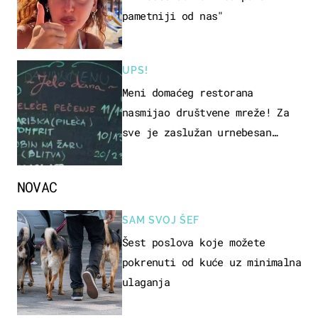
pametniji od nas"
UPS!
Meni domaćeg restorana
nasmijao društvene mreže! Za
sve je zaslužan urnebesan
naziv jela
NOVAC
SAM SVOJ ŠEF
Šest poslova koje možete
pokrenuti od kuće uz minimalna
ulaganja