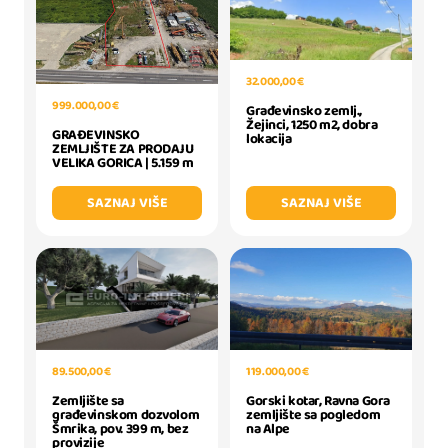
32.000,00 €
999.000,00 €
Građevinsko zemlj.,
Žejinci, 1250 m2, dobra
GRAĐEVINSKO
lokacija
ZEMLJIŠTE ZA PRODAJU
VELIKA GORICA | 5.159 m
SAZNAJ VIŠE
SAZNAJ VIŠE
89.500,00 €
119.000,00 €
Zemljište sa
Gorski kotar, Ravna Gora
građevinskom dozvolom
zemljište sa pogledom
Šmrika, pov. 399 m, bez
na Alpe
provizije