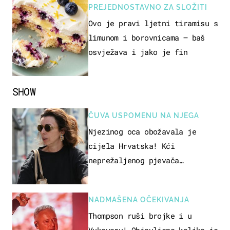
PREJEDNOSTAVNO ZA SLOŽITI
Ovo je pravi ljetni tiramisu s
limunom i borovnicama – baš
osvježava i jako je fin
SHOW
ČUVA USPOMENU NA NJEGA
Njezinog oca obožavala je
cijela Hrvatska! Kći
neprežaljenog pjevača
projurila špicom na dva kotača
NADMAŠENA OČEKIVANJA
Thompson ruši brojke i u
Vukovaru! Objavljeno koliko je