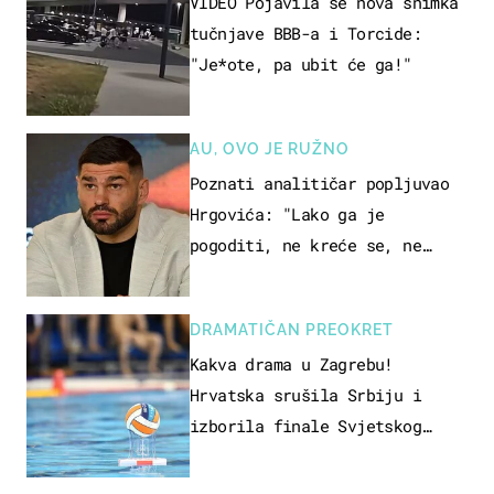
VIDEO Pojavila se nova snimka
tučnjave BBB-a i Torcide:
"Je*ote, pa ubit će ga!"
AU, OVO JE RUŽNO
Poznati analitičar popljuvao
Hrgovića: "Lako ga je
pogoditi, ne kreće se, ne
koristi noge..."
DRAMATIČAN PREOKRET
Kakva drama u Zagrebu!
Hrvatska srušila Srbiju i
izborila finale Svjetskog
prvenstva