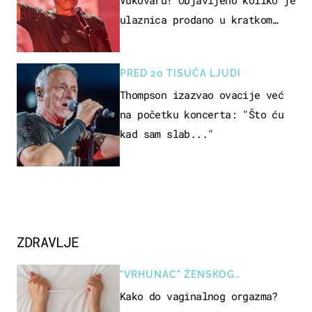
ulaznica prodano u kratkom
vremenu
PRED 20 TISUĆA LJUDI
Thompson izazvao ovacije već
na početku koncerta: "Što ću
kad sam slab..."
ZDRAVLJE
"VRHUNAC" ŽENSKOG
SEKSUALNOG ISKUSTVA
Kako do vaginalnog orgazma?