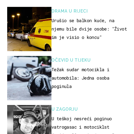
DRAMA U RIJECI
Urušio se balkon kuće, na
njemu bile dvije osobe: "Život
im je visio o koncu"
OČEVID U TIJEKU
Težak sudar motocikla i
automobila: Jedna osoba
poginula
U ZAGORJU
U teškoj nesreći poginuo
vatrogasac i motociklst