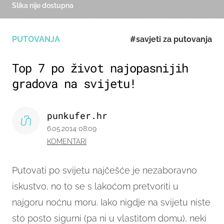
Slika nije dostupna
PUTOVANJA
#savjeti za putovanja
Top 7 po život najopasnijih
gradova na svijetu!
punkufer.hr
6.05.2014 08:09
KOMENTARI
Putovati po svijetu najčešće je nezaboravno
iskustvo, no to se s lakoćom pretvoriti u
najgoru noćnu moru.
Iako nigdje na svijetu niste
sto posto sigurni (pa ni u vlastitom domu), neki