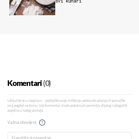
svi kuhari
Komentari
(0)
Uključite se u raspravu – podijelite svoje mišljenje, postavite pitanja ili ponudite
svoj pogled na temu. Vaš komentar može potaknuti zanimljiv dijalog i obogatiti
zajednicu našeg portala.
Važna obavijest
!