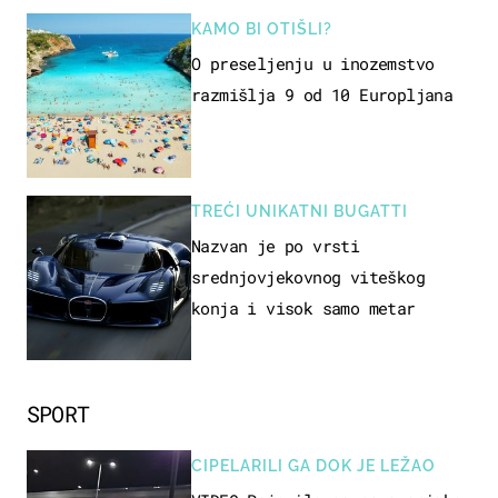
KAMO BI OTIŠLI?
O preseljenju u inozemstvo
razmišlja 9 od 10 Europljana
TREĆI UNIKATNI BUGATTI
Nazvan je po vrsti
srednjovjekovnog viteškog
konja i visok samo metar
SPORT
CIPELARILI GA DOK JE LEŽAO