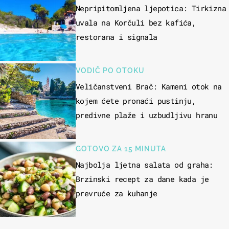
Nepripitomljena ljepotica: Tirkizna
uvala na Korčuli bez kafića,
restorana i signala
VODIČ PO OTOKU
Veličanstveni Brač: Kameni otok na
kojem ćete pronaći pustinju,
predivne plaže i uzbudljivu hranu
GOTOVO ZA 15 MINUTA
Najbolja ljetna salata od graha:
Brzinski recept za dane kada je
prevruće za kuhanje