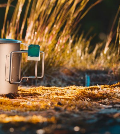
+
8
BEYOND TRAVEL GUIDES
Hrvatska kakvu nećete naći na
internetu: Upoznajte vodičicu koja
neutabanim putovima vodi do "prave"
Lijepe Naše