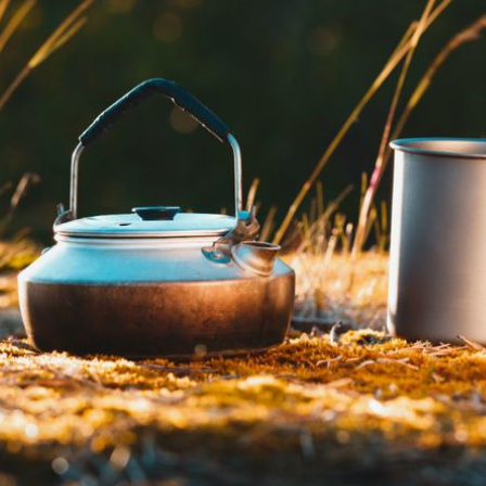
10
+
1
SVETAC
Na pola puta između Italije i
vljenu
Hrvatske: Surova ljepota izoliranog
otoka na kojem se donedavno živjelo