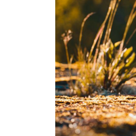
+
SINJAC KOD PLAŠKOG
Tajanstveno jezero kod Plaškog:
Filmska priča skrivena uz zabora
cestu