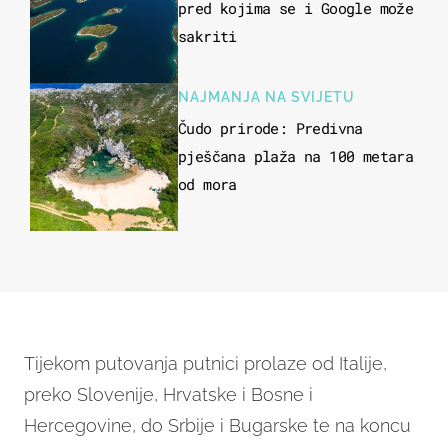
pred kojima se i Google može
sakriti
NAJMANJA NA SVIJETU
Čudo prirode: Predivna
pješčana plaža na 100 metara
od mora
Tijekom putovanja putnici prolaze od Italije,
preko Slovenije, Hrvatske i Bosne i
Hercegovine, do Srbije i Bugarske te na koncu