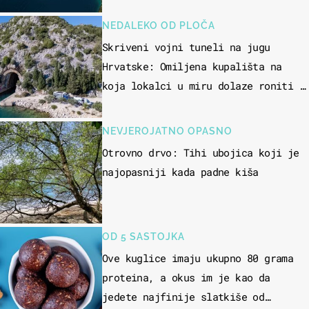
NEDALEKO OD PLOČA
Skriveni vojni tuneli na jugu
Hrvatske: Omiljena kupališta na
koja lokalci u miru dolaze roniti i
skakati u more
NEVJEROJATNO OPASNO
Otrovno drvo: Tihi ubojica koji je
najopasniji kada padne kiša
OD 5 SASTOJKA
Ove kuglice imaju ukupno 80 grama
proteina, a okus im je kao da
jedete najfinije slatkiše od