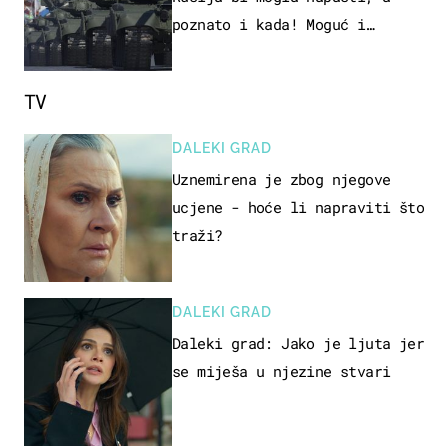
poznato i kada! Moguć i
kopneni upad u članicu NATO-a
TV
DALEKI GRAD
Uznemirena je zbog njegove
ucjene - hoće li napraviti što
traži?
DALEKI GRAD
Daleki grad: Jako je ljuta jer
se miješa u njezine stvari