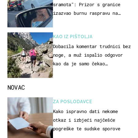
sramota": Prizor s granice
izazvao burnu raspravu na
društvenim mrežama
KAO IZ PIŠTOLJA
Dobacila komentar trudnici bez
noge, a muž ispalio odgovor
kao da je samo čekao…
NOVAC
ZA POSLODAVCE
Kako ispravno dati nekome
otkaz i izbjeći najčešće
pogreške te sudske sporove