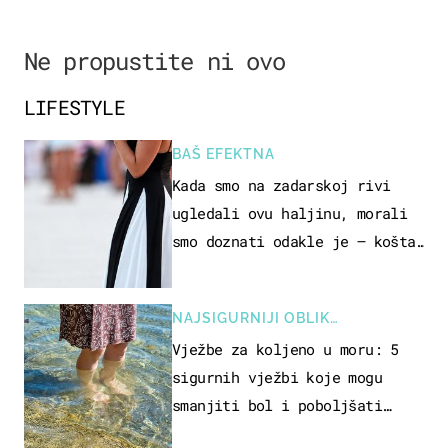
Ne propustite ni ovo
LIFESTYLE
BAŠ EFEKTNA
Kada smo na zadarskoj rivi
ugledali ovu haljinu, morali
smo doznati odakle je – košta
samo 18 eura
NAJSIGURNIJI OBLIK
REKREACIJE
Vježbe za koljeno u moru: 5
sigurnih vježbi koje mogu
smanjiti bol i poboljšati
pokretljivost