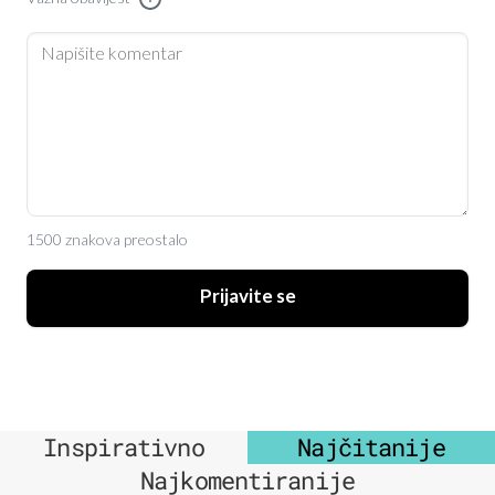
1500 znakova preostalo
Prijavite se
Inspirativno
Najčitanije
Najkomentiranije