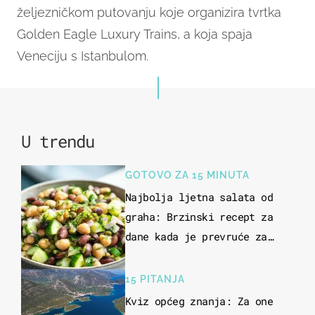
željezničkom putovanju koje organizira tvrtka
Golden Eagle Luxury Trains, a koja spaja
Veneciju s Istanbulom.
U trendu
GOTOVO ZA 15 MINUTA
Najbolja ljetna salata od
graha: Brzinski recept za
dane kada je prevruće za
kuhanje
15 PITANJA
Kviz općeg znanja: Za one