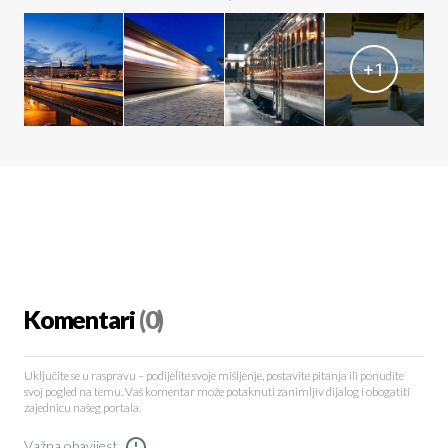
+
1
Komentari
(0)
Uključite se u raspravu – podijelite svoje mišljenje, postavite pitanja ili ponudite
svoj pogled na temu. Vaš komentar može potaknuti zanimljiv dijalog i obogatiti
zajednicu našeg portala.
Važna obavijest
!