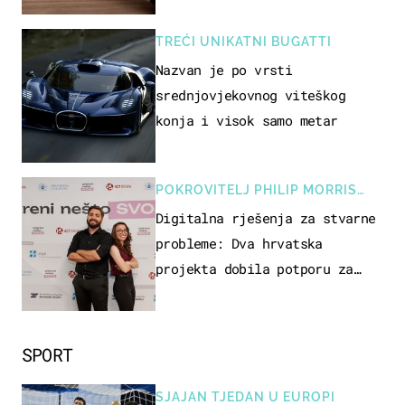
TREĆI UNIKATNI BUGATTI
Nazvan je po vrsti
srednjovjekovnog viteškog
konja i visok samo metar
POKROVITELJ PHILIP MORRIS
ZAGREB
Digitalna rješenja za stvarne
probleme: Dva hrvatska
projekta dobila potporu za
razvoj
SPORT
SJAJAN TJEDAN U EUROPI