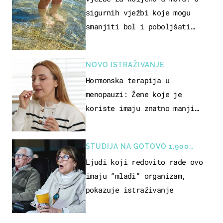
sigurnih vježbi koje mogu
smanjiti bol i poboljšati
pokretljivost
NOVO ISTRAŽIVANJE
Hormonska terapija u
menopauzi: Žene koje je
koriste imaju znatno manji
rizik od ovoga
STUDIJA NA GOTOVO 1.900
OSOBA
Ljudi koji redovito rade ovo
imaju “mlađi” organizam,
pokazuje istraživanje