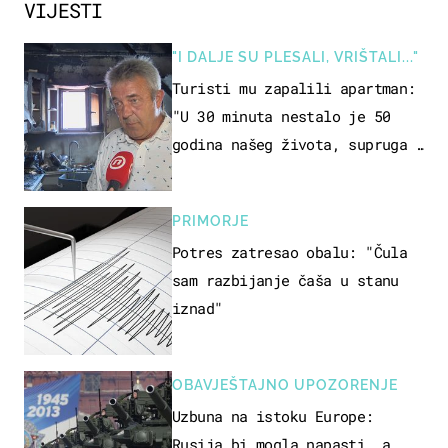
VIJESTI
"I DALJE SU PLESALI, VRIŠTALI..."
Turisti mu zapalili apartman:
"U 30 minuta nestalo je 50
godina našeg života, supruga i
ja ne možemo oka sklopiti"
PRIMORJE
Potres zatresao obalu: "Čula
sam razbijanje čaša u stanu
iznad"
OBAVJEŠTAJNO UPOZORENJE
Uzbuna na istoku Europe:
Rusija bi mogla napasti, a