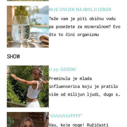
NIJE UVIJEK NAJBOLJI IZBOR
Teže vam je piti običnu vodu
pa posežete za mineralnom? Evo
što to čini organizmu
SHOW
U 27. GODINI
Preminula je mlada
influencerica koju je pratilo
više od milijun ljudi, dugo se
borila s opakom bolešću
"UUUUUUFFFF"
Vau, koje noge! Ružičasti