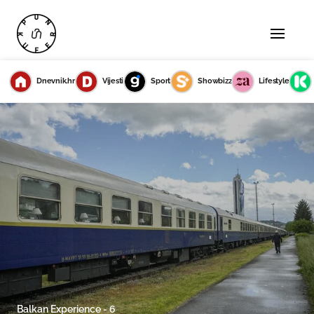
Dnevnik.hr
Vijesti
Sport
Showbizz
Lifestyle
Balkan Experience - 6