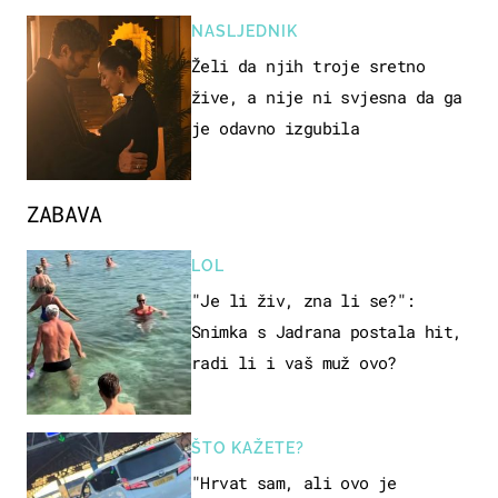
NASLJEDNIK
Želi da njih troje sretno
žive, a nije ni svjesna da ga
je odavno izgubila
ZABAVA
LOL
"Je li živ, zna li se?":
Snimka s Jadrana postala hit,
radi li i vaš muž ovo?
ŠTO KAŽETE?
"Hrvat sam, ali ovo je