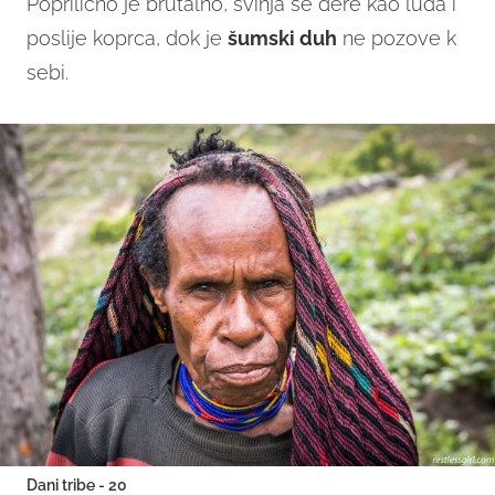
Poprilično je brutalno, svinja se dere kao luda i
poslije koprca, dok je
šumski duh
ne pozove k
sebi.
Dani tribe - 20