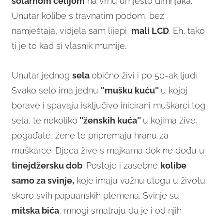
solarnom ćelijom
na vrhu umjesto dimnjaka.
Unutar kolibe s travnatim podom, bez
namještaja, vidjela sam lijepi,
mali LCD
. Eh, tako
ti je to kad si vlasnik mumije.
Unutar jednog
sela
obično živi i po 50-ak ljudi.
Svako selo ima jednu
''mušku kuću''
u kojoj
borave i spavaju isključivo inicirani muškarci tog
sela, te nekoliko
''ženskih kuća''
u kojima žive,
pogađate, žene te pripremaju hranu za
muškarce. Djeca žive s majkama dok ne dođu u
tinejdžersku
dob
. Postoje i zasebne
kolibe
samo za svinje,
koje imaju važnu ulogu u životu
skoro svih papuanskih plemena. Svinje su
mitska bića
, mnogi smatraju da je i od njih