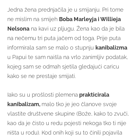
Jedna žena prednjačila je u smijanju. Pri tome
ne mislim na smijeh
Boba Marleyja i Willieja
Nelsona
na kavi uz pljugu. Žena kao da je bila
na nečemu tri puta jačem od toga. Prije puta
informirala sam se malo o stupnju
kanibalizma
u Papui te sam naišla na vrlo zanimljiv podatak,
kojeg sam se odmah sjetila gledajući caricu
kako se ne prestaje smijati.
Iako su u prošlosti plemena
prakticirala
kanibalizam,
malo tko je jeo članove svoje
vlastite društvene skupine (Bože, kako to zvuči,
kao da je čisto u redu pojesti nekoga tko ti nije
ništa u rodu). Kod onih koji su to činili pojavila