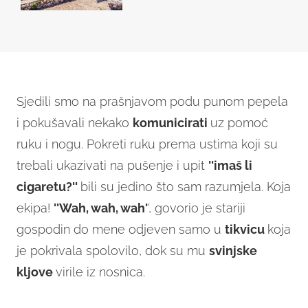
Sjedili smo na prašnjavom podu punom pepela
i pokušavali nekako
komunicirati
uz pomoć
ruku i nogu. Pokreti ruku prema ustima koji su
trebali ukazivati na pušenje i upit
''imaš li
cigaretu?'
'
bili su jedino što sam razumjela. Koja
ekipa!
''Wah, wah, wah'
', govorio je stariji
gospodin do mene odjeven samo u
tikvicu
koja
je pokrivala spolovilo, dok su mu
svinjske
kljove
virile iz nosnica.