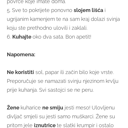
povrće koje imate doma.
5. Sve to pokrijete ponovno
slojem lišća
i
ugrijanim kamenjem te na sam kraj dolazi svinja
koju ste prethodno ulovili i zaklali.
6.
Kuhajte
oko dva sata. Bon apetit!
Napomena:
Ne koristiti
sol, papar ili začin bilo koje vrste.
Preporučuje se namazati svinju njezinom krvlju
prije kuhanja. Svi sastojci se ne peru.
Žene
kuharice
ne smiju
jesti meso! Ulovljenu
divljač smjeli su jesti samo muškarci. Žene su
pritom jele
iznutrice
te slatki krumpir i ostalo