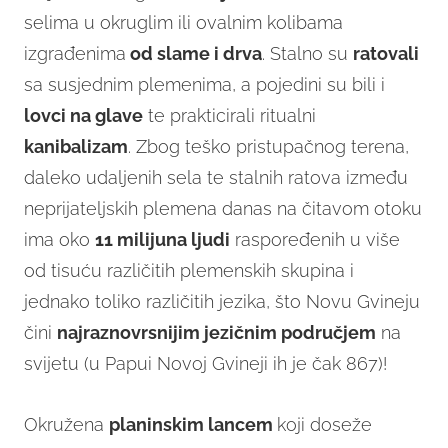
selima u okruglim ili ovalnim kolibama
izgrađenima
od slame i drva
. Stalno su
ratovali
sa susjednim plemenima, a pojedini su bili i
lovci na glave
te prakticirali ritualni
kanibalizam
. Zbog teško pristupačnog terena,
daleko udaljenih sela te stalnih ratova između
neprijateljskih plemena danas na čitavom otoku
ima oko
11 milijuna ljudi
raspoređenih u više
od tisuću različitih plemenskih skupina i
jednako toliko različitih jezika, što Novu Gvineju
čini
najraznovrsnijim jezičnim područjem
na
svijetu (u Papui Novoj Gvineji ih je čak 867)!
Okružena
planinskim lancem
koji doseže