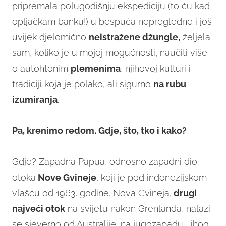
pripremala polugodišnju ekspediciju (to ću kad
opljačkam banku!) u bespuća nepregledne i još
uvijek djelomično
neistražene džungle,
željela
sam, koliko je u mojoj mogućnosti, naučiti više
o autohtonim
plemenima
, njihovoj kulturi i
tradiciji koja je polako, ali sigurno
na rubu
izumiranja
.
Pa, krenimo redom. Gdje, što, tko i kako?
Gdje? Zapadna Papua, odnosno zapadni dio
otoka
Nove Gvineje
, koji je pod indonezijskom
vlašću od 1963. godine. Nova Gvineja,
drugi
najveći otok
na svijetu nakon Grenlanda, nalazi
se sjeverno od Australije, na jugozapadu Tihog