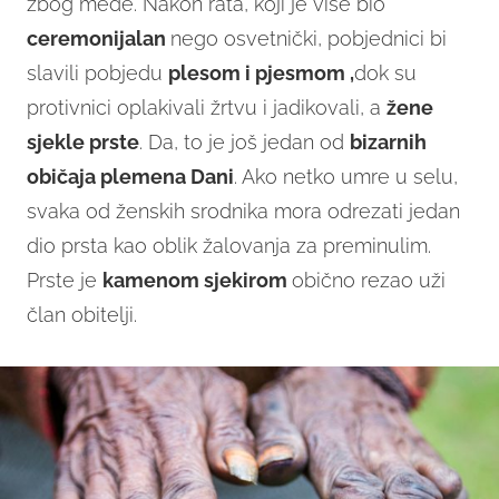
zbog međe. Nakon rata, koji je više bio
ceremonijalan
nego osvetnički, pobjednici bi
slavili pobjedu
plesom i pjesmom ,
dok su
protivnici oplakivali žrtvu i jadikovali, a
žene
sjekle prste
. Da, to je još jedan od
bizarnih
običaja plemena Dani
. Ako netko umre u selu,
svaka od ženskih srodnika mora odrezati jedan
dio prsta kao oblik žalovanja za preminulim.
Prste je
kamenom
sjekirom
obično rezao uži
član obitelji.