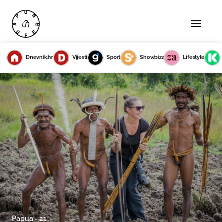
Dnevnik.hr
Vijesti
Sport
Showbizz
Lifestyle
Papua - 21