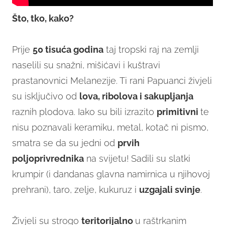
Što, tko, kako?
Prije
50 tisuća godina
taj tropski raj na zemlji
naselili su snažni, mišićavi i kuštravi
prastanovnici Melanezije. Ti rani Papuanci živjeli
su isključivo od
lova, ribolova i sakupljanja
raznih plodova. Iako su bili izrazito
primitivni
te
nisu poznavali keramiku, metal, kotač ni pismo,
smatra se da su jedni od
prvih
poljoprivrednika
na svijetu! Sadili su slatki
krumpir (i dandanas glavna namirnica u njihovoj
prehrani), taro, zelje, kukuruz i
uzgajali svinje
.
Živjeli su strogo
teritorijalno
u raštrkanim