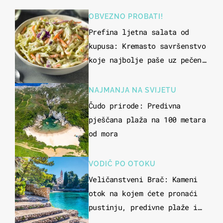
OBVEZNO PROBATI!
Prefina ljetna salata od
kupusa: Kremasto savršenstvo
koje najbolje paše uz pečeno
meso
NAJMANJA NA SVIJETU
Čudo prirode: Predivna
pješčana plaža na 100 metara
od mora
VODIČ PO OTOKU
Veličanstveni Brač: Kameni
otok na kojem ćete pronaći
pustinju, predivne plaže i
uzbudljivu hranu