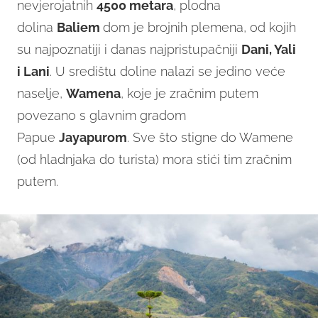
nevjerojatnih
4500 metara
, plodna
dolina
Baliem
dom je brojnih plemena, od kojih
su najpoznatiji i danas najpristupačniji
Dani, Yali
i Lani
. U središtu doline nalazi se jedino veće
naselje,
Wamena
, koje je zračnim putem
povezano s glavnim gradom
Papue
Jayapurom
. Sve što stigne do Wamene
(od hladnjaka do turista) mora stići tim zračnim
putem.