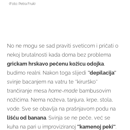
(Foto: Petra Fruk)
No ne mogu se sad praviti sveticom i pričati o
nekoj brutalnosti kada doma bez problema
grickam hrskavo pečenu kožicu odojka
,
budimo realni. Nakon toga slijedi '
'depilacija'
'
svinje bacanjem na vatru te ''kirurško''
trančiranje mesa
home-made
bambusovim
nožićima. Nema noževa, tanjura, krpe, stola,
vode. Sve se obavlja na prašnjavom podu na
lišću od banana
. Svinja se ne peče, već se
kuha na pari u improviziranoj
''kamenoj peki''
.