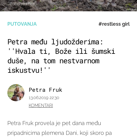
(Foto:Petra Fruk)
PUTOVANJA
#restless girl
Petra među ljudožderima:
''Hvala ti, Bože ili šumski
duše, na tom nestvarnom
iskustvu!''
Petra Fruk
13.06.2019 22:30
KOMENTARI
Petra Fruk provela je pet dana među
pripadnicima plemena Dani, koji skoro pa