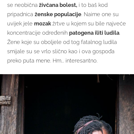
se neobična
živčana bolest,
i to baš kod
pripadnica
ženske
populacije
. Naime one su
uvijek jele
mozak
žrtve u kojem su bile najveće
koncentracije određenih
patogena iliti ludila
.
Žene koje su oboljele od tog fatalnog ludila
smijale su se vrlo slično kao i ova gospođa
preko puta mene. Hm... interesantno.