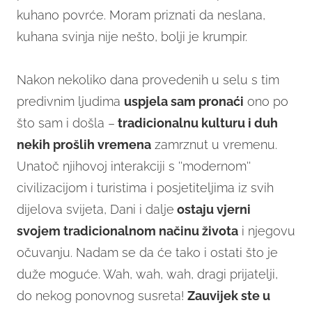
kuhano povrće. Moram priznati da neslana,
kuhana svinja nije nešto, bolji je krumpir.
Nakon nekoliko dana provedenih u selu s tim
predivnim ljudima
uspjela sam pronaći
ono po
što sam i došla –
t
radicionalnu kulturu i duh
nekih prošlih vremena
zamrznut u vremenu.
Unatoč njihovoj interakciji s ''modernom''
civilizacijom i turistima i posjetiteljima iz svih
dijelova svijeta, Dani i dalje
ostaju vjerni
svojem tradicionalnom načinu života
i njegovu
očuvanju. Nadam se da će tako i ostati što je
duže moguće. Wah, wah, wah, dragi prijatelji,
do nekog ponovnog susreta!
Zauvijek ste u