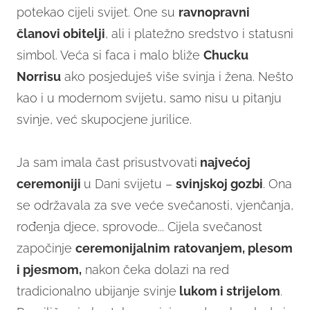
potekao cijeli svijet. One su
ravnopravni
članovi
obitelji
, ali i platežno sredstvo i statusni
simbol. Veća si faca i malo bliže
Chucku
Norrisu
ako posjeduješ više svinja i žena. Nešto
kao i u modernom svijetu, samo nisu u pitanju
svinje, već skupocjene jurilice.
Ja sam imala čast prisustvovati
najvećoj
ceremoniji
u Dani svijetu –
svinjskoj
gozbi
. Ona
se održavala za sve veće svečanosti, vjenčanja,
rođenja djece, sprovode... Cijela svečanost
započinje
ceremonijalnim
ratovanjem, plesom
i pjesmom,
nakon čeka dolazi na red
tradicionalno ubijanje svinje
lukom i strijelom
.