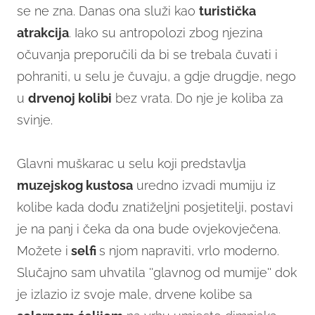
se ne zna. Danas ona služi kao
turistička
atrakcija
. Iako su antropolozi zbog njezina
očuvanja preporučili da bi se trebala čuvati i
pohraniti, u selu je čuvaju, a gdje drugdje, nego
u
drvenoj kolibi
bez vrata. Do nje je koliba za
svinje.
Glavni muškarac u selu koji predstavlja
muzejskog kustosa
uredno izvadi mumiju iz
kolibe kada dođu znatiželjni posjetitelji, postavi
je na panj i čeka da ona bude ovjekovječena.
Možete i
selfi
s njom napraviti, vrlo moderno.
Slučajno sam uhvatila ''glavnog od mumije'' dok
je izlazio iz svoje male, drvene kolibe sa