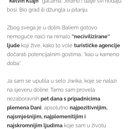
''Kelvin Klajn''
gaćama. Jedino i dalje svi hodaju
bosi. Bio grad ili džungla u pitanju.
Zbog svega je u dolini Baliem gotovo
nemoguće naići na nimalo
''necivilizirane''
ljude
koji žive, kako to vole
turističke agencije
dočarati potencijalnim gostima, ''kao u kameno
doba''.
Ja sam se uputila u selo Jiwika, koje se nalazi
na sjeveru doline. Tamo sam provela
nezaboravnih
pet dana s pripadnicima
plemena Dani
, apsolutno
n
ajpozitivnijim,
najsmješnijim, najplemenitijim i
najskromnijim ljudima
koje sam u životu