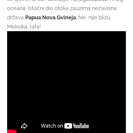
oceana. Istočni dio otoka zauzima nezavisna
država
Papua Nova Gvineja
. Ne, nije blizu
Meksika, tata!