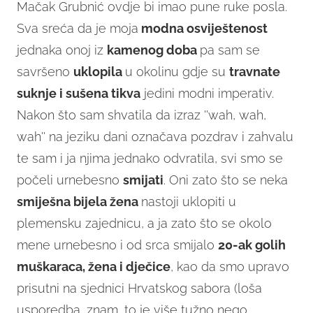
Mačak Grubnić ovdje bi imao pune ruke posla.
Sva sreća da je moja
modna osviještenost
jednaka onoj iz
kamenog doba
pa sam se
savršeno
uklopila
u okolinu gdje su
travnate
suknje i sušena tikva
jedini modni imperativ.
Nakon što sam shvatila da izraz ''wah, wah,
wah'' na jeziku dani označava pozdrav i zahvalu
te sam i ja njima jednako odvratila, svi smo se
počeli urnebesno
smijati
. Oni zato što se neka
smiješna bijela žena
nastoji uklopiti u
plemensku zajednicu, a ja zato što se okolo
mene urnebesno i od srca smijalo
20-ak golih
muškaraca, žena i dječice
, kao da smo upravo
prisutni na sjednici Hrvatskog sabora (loša
usporedba, znam, to je više tužno nego