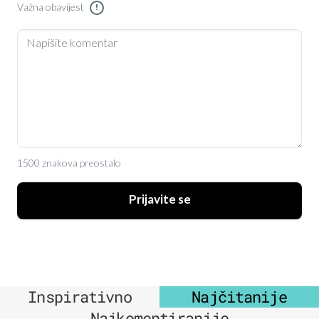
Važna obavijest
!
1500 znakova preostalo
Prijavite se
Inspirativno
Najčitanije
Najkomentiranije