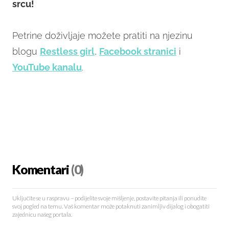
srcu!
Petrine doživljaje možete pratiti na njezinu
blogu
Restless girl
,
Facebook stranici
i
YouTube kanalu
.
Komentari
(0)
Uključite se u raspravu – podijelite svoje mišljenje, postavite pitanja ili ponudite
svoj pogled na temu. Vaš komentar može potaknuti zanimljiv dijalog i obogatiti
zajednicu našeg portala.