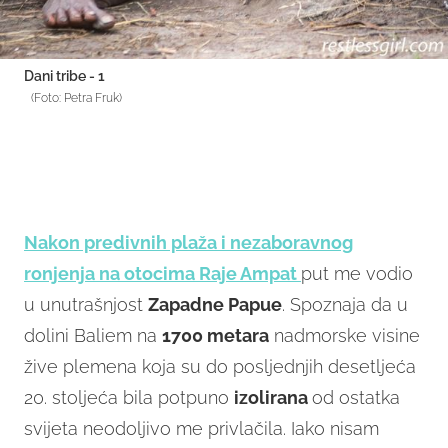
Dani tribe - 1
(Foto: Petra Fruk)
Nakon predivnih plaža i nezaboravnog
ronjenja na otocima Raje Ampat
put me vodio
u unutrašnjost
Zapadne Papue
. Spoznaja da u
dolini Baliem na
1700 metara
nadmorske visine
žive plemena koja su do posljednjih desetljeća
20. stoljeća bila potpuno
izolirana
od ostatka
svijeta neodoljivo me privlačila. Iako nisam