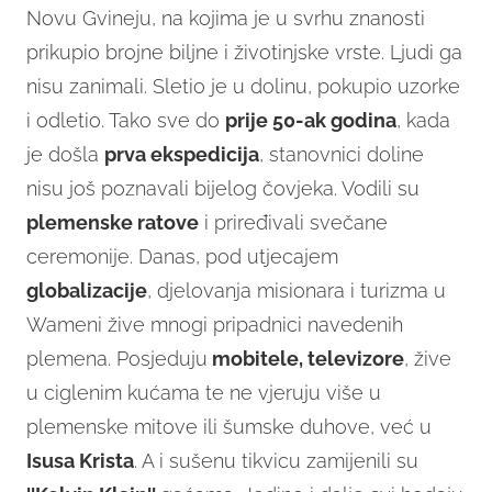
Novu Gvineju, na kojima je u svrhu znanosti
prikupio brojne biljne i životinjske vrste. Ljudi ga
nisu zanimali. Sletio je u dolinu, pokupio uzorke
i odletio. Tako sve do
prije 50-ak godina
, kada
je došla
prva ekspedicija
, stanovnici doline
nisu još poznavali bijelog čovjeka. Vodili su
plemenske ratove
i priređivali svečane
ceremonije. Danas, pod utjecajem
globalizacije
, djelovanja misionara i turizma u
Wameni žive mnogi pripadnici navedenih
plemena. Posjeduju
mobitele, televizore
, žive
u ciglenim kućama te ne vjeruju više u
plemenske mitove ili šumske duhove, već u
Isusa Krista
. A i sušenu tikvicu zamijenili su