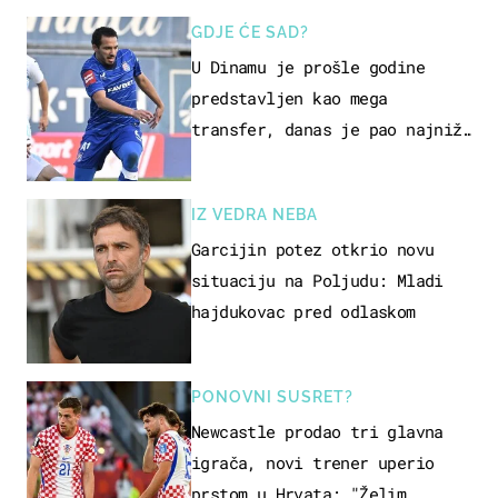
GDJE ĆE SAD?
U Dinamu je prošle godine
predstavljen kao mega
transfer, danas je pao najniže
u karijeri
IZ VEDRA NEBA
Garcijin potez otkrio novu
situaciju na Poljudu: Mladi
hajdukovac pred odlaskom
PONOVNI SUSRET?
Newcastle prodao tri glavna
igrača, novi trener uperio
prstom u Hrvata: "Želim