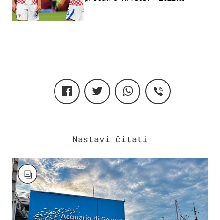
njega!"