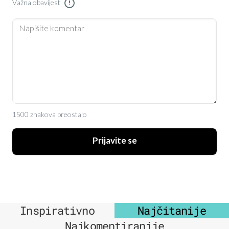
Važna obavijest
!
1500 znakova preostalo
Prijavite se
Inspirativno
Najčitanije
Najkomentiranije