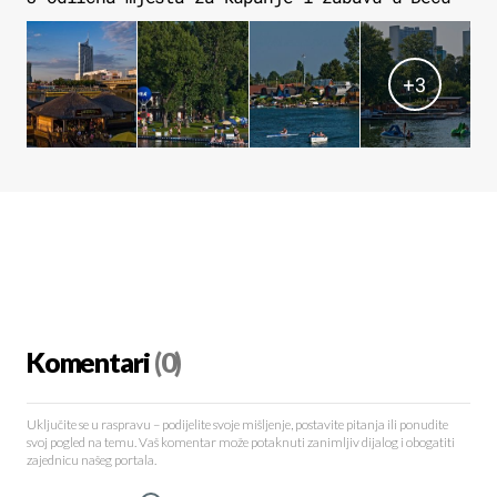
+
3
Komentari
(0)
Uključite se u raspravu – podijelite svoje mišljenje, postavite pitanja ili ponudite
svoj pogled na temu. Vaš komentar može potaknuti zanimljiv dijalog i obogatiti
zajednicu našeg portala.