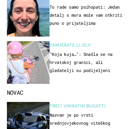
To rade samo psihopati: Jedan
detalj s mora može vam otkriti
puno o prijateljima
ZAMJERATE LI JOJ?
"Koja kuja…": Snašla se na
hrvatskoj granici, ali
gledatelji su podijeljeni
NOVAC
TREĆI UNIKATNI BUGATTI
Nazvan je po vrsti
srednjovjekovnog viteškog