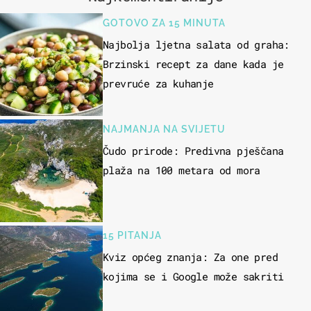
GOTOVO ZA 15 MINUTA
Najbolja ljetna salata od graha:
Brzinski recept za dane kada je
prevruće za kuhanje
NAJMANJA NA SVIJETU
Čudo prirode: Predivna pješčana
plaža na 100 metara od mora
15 PITANJA
Kviz općeg znanja: Za one pred
kojima se i Google može sakriti