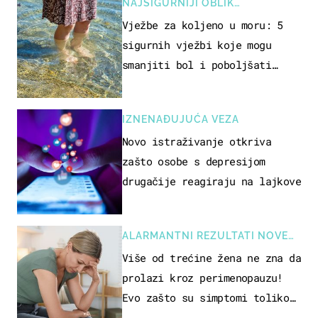
NAJSIGURNIJI OBLIK
REKREACIJE
Vježbe za koljeno u moru: 5
sigurnih vježbi koje mogu
smanjiti bol i poboljšati
pokretljivost
IZNENAĐUJUĆA VEZA
Novo istraživanje otkriva
zašto osobe s depresijom
drugačije reagiraju na lajkove
ALARMANTNI REZULTATI NOVE
STUDIJE
Više od trećine žena ne zna da
prolazi kroz perimenopauzu!
Evo zašto su simptomi toliko
zbunjujući