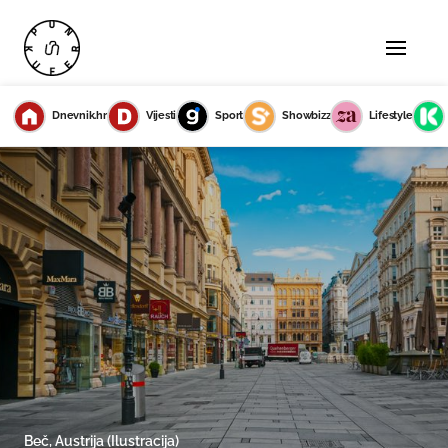
Dnevnik.hr
Vijesti
Sport
Showbizz
Lifestyle
Beč, Austrija (Ilustracija)