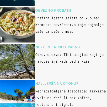
OBVEZNO PROBATI!
Prefina ljetna salata od kupusa:
Kremasto savršenstvo koje najbolje
paše uz pečeno meso
NEVJEROJATNO OPASNO
Otrovno drvo: Tihi ubojica koji je
najopasniji kada padne kiša
NAJLJEPŠA NA OTOKU?
Nepripitomljena ljepotica: Tirkizna
uvala na Korčuli bez kafića,
restorana i signala