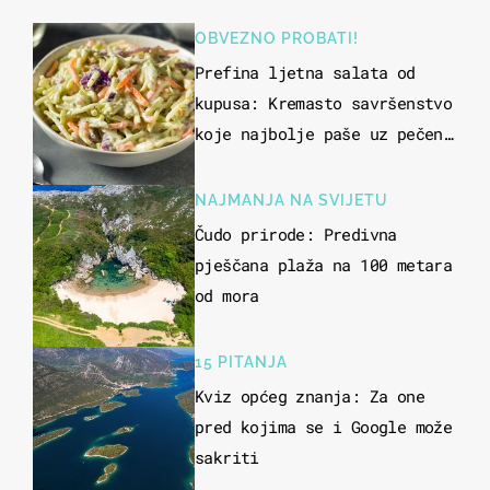
OBVEZNO PROBATI!
Prefina ljetna salata od
kupusa: Kremasto savršenstvo
koje najbolje paše uz pečeno
meso
NAJMANJA NA SVIJETU
Čudo prirode: Predivna
pješčana plaža na 100 metara
od mora
15 PITANJA
Kviz općeg znanja: Za one
pred kojima se i Google može
sakriti