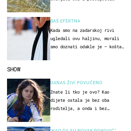
pokretljivost
BAŠ EFEKTNA
Kada smo na zadarskoj rivi
ugledali ovu haljinu, morali
smo doznati odakle je – košta
samo 18 eura
SHOW
DANAS ŽIVI POVUČENO
Znate li tko je ovo? Kao
dijete ostala je bez oba
roditelja, a onda i bez
milijuna koje je trebala
naslijediti
"KAO DA SU NOVAK ĐOKOVIĆ"