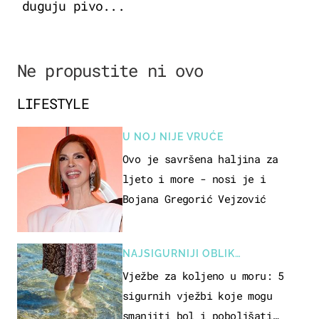
duguju pivo...
Ne propustite ni ovo
LIFESTYLE
U NOJ NIJE VRUĆE
Ovo je savršena haljina za
ljeto i more - nosi je i
Bojana Gregorić Vejzović
NAJSIGURNIJI OBLIK
REKREACIJE
Vježbe za koljeno u moru: 5
sigurnih vježbi koje mogu
smanjiti bol i poboljšati