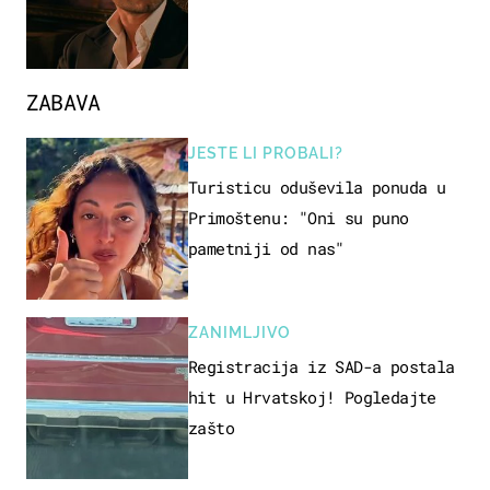
ZABAVA
JESTE LI PROBALI?
Turisticu oduševila ponuda u
Primoštenu: "Oni su puno
pametniji od nas"
ZANIMLJIVO
Registracija iz SAD-a postala
hit u Hrvatskoj! Pogledajte
zašto