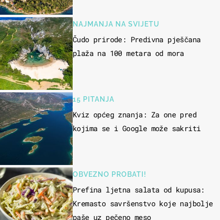
"bijelom zlatu"
NAJMANJA NA SVIJETU
Čudo prirode: Predivna pješčana
plaža na 100 metara od mora
15 PITANJA
Kviz općeg znanja: Za one pred
kojima se i Google može sakriti
OBVEZNO PROBATI!
Prefina ljetna salata od kupusa:
Kremasto savršenstvo koje najbolje
paše uz pečeno meso