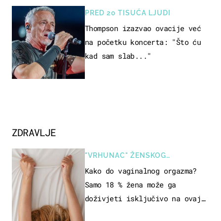
nevjericu
PRED 20 TISUĆA LJUDI
Thompson izazvao ovacije već
na početku koncerta: "Što ću
kad sam slab..."
ZDRAVLJE
"VRHUNAC" ŽENSKOG
SEKSUALNOG ISKUSTVA
Kako do vaginalnog orgazma?
Samo 18 % žena može ga
doživjeti isključivo na ovaj
način