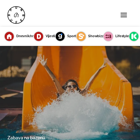
Dnevnik.hr
Vijesti
Sport
Showbizz
Lifestyle
Zabava na bazenu