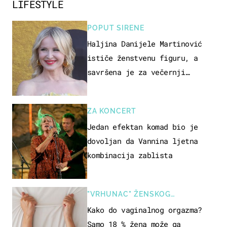
LIFESTYLE
POPUT SIRENE
Haljina Danijele Martinović
ističe ženstvenu figuru, a
savršena je za večernji
izlazak na moru
ZA KONCERT
Jedan efektan komad bio je
dovoljan da Vannina ljetna
kombinacija zablista
"VRHUNAC" ŽENSKOG
SEKSUALNOG ISKUSTVA
Kako do vaginalnog orgazma?
Samo 18 % žena može ga