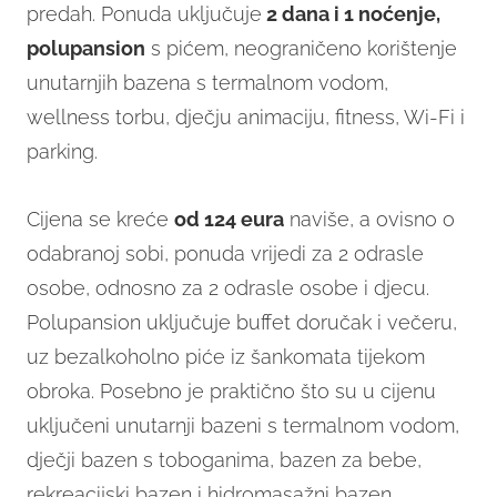
predah. Ponuda uključuje
2 dana i 1 noćenje,
polupansion
s pićem, neograničeno korištenje
unutarnjih bazena s termalnom vodom,
wellness torbu, dječju animaciju, fitness, Wi-Fi i
parking.
Cijena se kreće
od 124 eura
naviše, a ovisno o
odabranoj sobi, ponuda vrijedi za 2 odrasle
osobe, odnosno za 2 odrasle osobe i djecu.
Polupansion uključuje buffet doručak i večeru,
uz bezalkoholno piće iz šankomata tijekom
obroka. Posebno je praktično što su u cijenu
uključeni unutarnji bazeni s termalnom vodom,
dječji bazen s toboganima, bazen za bebe,
rekreacijski bazen i hidromasažni bazen.