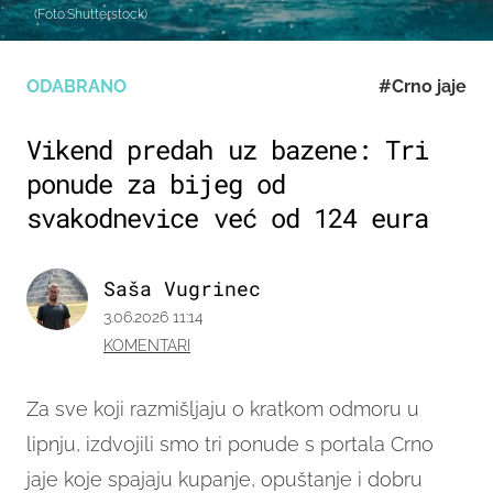
(Foto:Shutterstock)
ODABRANO
#Crno jaje
Vikend predah uz bazene: Tri
ponude za bijeg od
svakodnevice već od 124 eura
Saša Vugrinec
3.06.2026 11:14
KOMENTARI
Za sve koji razmišljaju o kratkom odmoru u
lipnju, izdvojili smo tri ponude s portala Crno
jaje koje spajaju kupanje, opuštanje i dobru