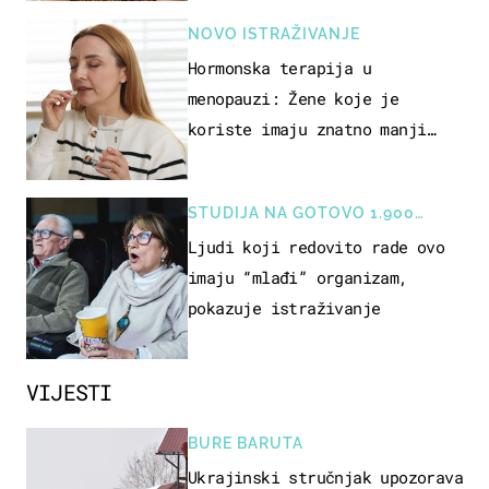
NOVO ISTRAŽIVANJE
Hormonska terapija u
menopauzi: Žene koje je
koriste imaju znatno manji
rizik od ovoga
STUDIJA NA GOTOVO 1.900
OSOBA
Ljudi koji redovito rade ovo
imaju “mlađi” organizam,
pokazuje istraživanje
VIJESTI
BURE BARUTA
Ukrajinski stručnjak upozorava