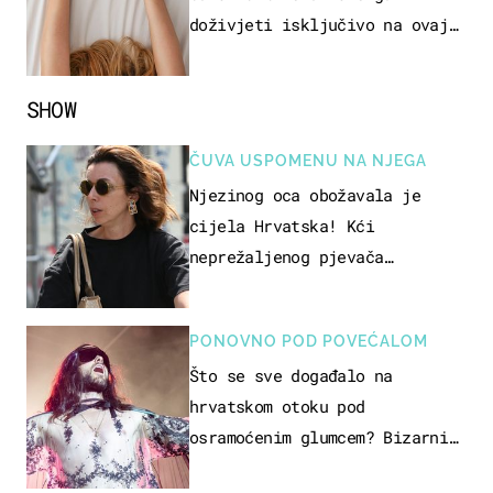
doživjeti isključivo na ovaj
način
SHOW
ČUVA USPOMENU NA NJEGA
Njezinog oca obožavala je
cijela Hrvatska! Kći
neprežaljenog pjevača
projurila špicom na dva kotača
PONOVNO POD POVEĆALOM
Što se sve događalo na
hrvatskom otoku pod
osramoćenim glumcem? Bizarni
prizori i danas izazivaju