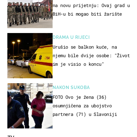
na novu prijetnju: Ovaj grad u
BiH-u bi mogao biti žarište
DRAMA U RIJECI
Urušio se balkon kuće, na
njemu bile dvije osobe: "Život
im je visio o koncu"
NAKON SUKOBA
FOTO Ovo je žena (36)
osumnjičena za ubojstvo
partnera (71) u Slavoniji