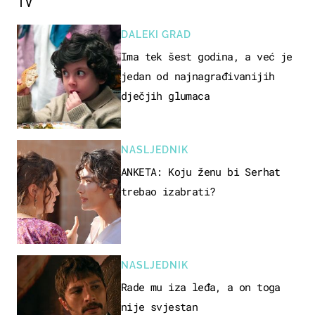
TV
DALEKI GRAD
Ima tek šest godina, a već je
jedan od najnagrađivanijih
dječjih glumaca
NASLJEDNIK
ANKETA: Koju ženu bi Serhat
trebao izabrati?
NASLJEDNIK
Rade mu iza leđa, a on toga
nije svjestan