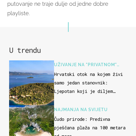
putovanje ne traje dulje od jedne dobre
playliste.
U trendu
UŽIVANJE NA "PRIVATNOM"
OTOKU
Hrvatski otok na kojem živi
samo jedan stanovnik:
Ljepotan koji je diljem
svijeta poznat po svojem
"bijelom zlatu"
NAJMANJA NA SVIJETU
Čudo prirode: Predivna
pješčana plaža na 100 metara