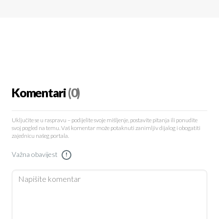
Komentari
(0)
Uključite se u raspravu – podijelite svoje mišljenje, postavite pitanja ili ponudite
svoj pogled na temu. Vaš komentar može potaknuti zanimljiv dijalog i obogatiti
zajednicu našeg portala.
Važna obavijest
!