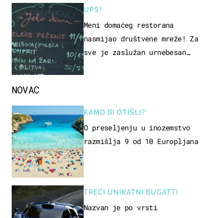
UPS!
Meni domaćeg restorana
nasmijao društvene mreže! Za
sve je zaslužan urnebesan
naziv jela
NOVAC
KAMO BI OTIŠLI?
O preseljenju u inozemstvo
razmišlja 9 od 10 Europljana
TREĆI UNIKATNI BUGATTI
Nazvan je po vrsti