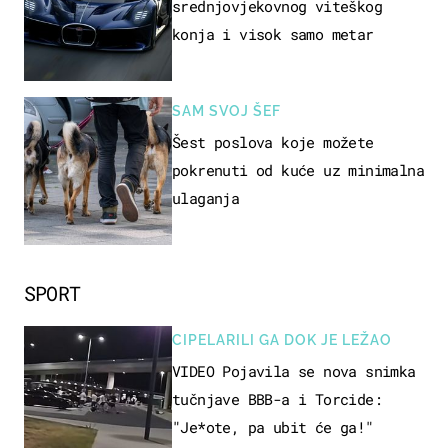
srednjovjekovnog viteškog
konja i visok samo metar
SAM SVOJ ŠEF
Šest poslova koje možete
pokrenuti od kuće uz minimalna
ulaganja
SPORT
CIPELARILI GA DOK JE LEŽAO
VIDEO Pojavila se nova snimka
tučnjave BBB-a i Torcide:
"Je*ote, pa ubit će ga!"