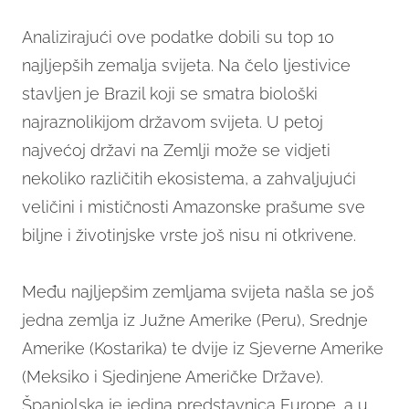
Analizirajući ove podatke dobili su top 10
najljepših zemalja svijeta. Na čelo ljestivice
stavljen je Brazil koji se smatra biološki
najraznolikijom državom svijeta. U petoj
najvećoj državi na Zemlji može se vidjeti
nekoliko različitih ekosistema, a zahvaljujući
veličini i mističnosti Amazonske prašume sve
biljne i životinjske vrste još nisu ni otkrivene.
Među najljepšim zemljama svijeta našla se još
jedna zemlja iz Južne Amerike (Peru), Srednje
Amerike (Kostarika) te dvije iz Sjeverne Amerike
(Meksiko i Sjedinjene Američke Države).
Španjolska je jedina predstavnica Europe, a u