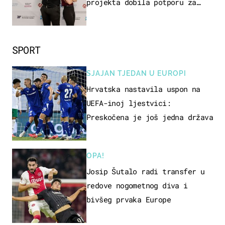
projekta dobila potporu za
razvoj
SPORT
SJAJAN TJEDAN U EUROPI
Hrvatska nastavila uspon na
UEFA-inoj ljestvici:
Preskočena je još jedna država
OPA!
Josip Šutalo radi transfer u
redove nogometnog diva i
bivšeg prvaka Europe