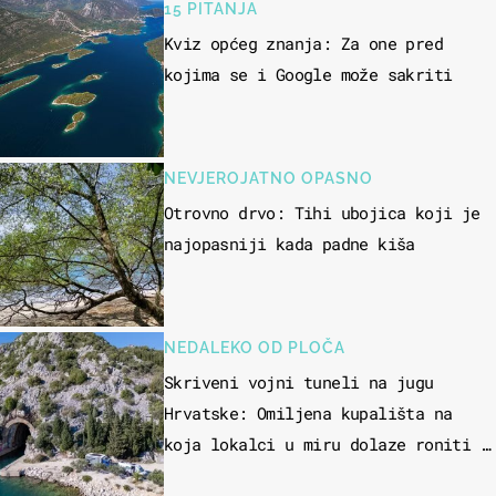
15 PITANJA
Kviz općeg znanja: Za one pred
kojima se i Google može sakriti
NEVJEROJATNO OPASNO
Otrovno drvo: Tihi ubojica koji je
najopasniji kada padne kiša
NEDALEKO OD PLOČA
Skriveni vojni tuneli na jugu
Hrvatske: Omiljena kupališta na
koja lokalci u miru dolaze roniti i
skakati u more