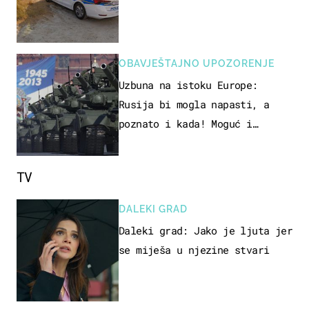
OBAVJEŠTAJNO UPOZORENJE
Uzbuna na istoku Europe:
Rusija bi mogla napasti, a
poznato i kada! Moguć i
kopneni upad u članicu NATO-a
TV
DALEKI GRAD
Daleki grad: Jako je ljuta jer
se miješa u njezine stvari