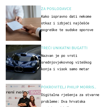
ZA POSLODAVCE
Kako ispravno dati nekome
otkaz i izbjeći najčešće
pogreške te sudske sporove
TREĆI UNIKATNI BUGATTI
Nazvan je po vrsti
srednjovjekovnog viteškog
konja i visok samo metar
POKROVITELJ PHILIP MORRIS
ZAGREB
Digitalna rješenja za stvarne
probleme: Dva hrvatska