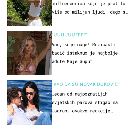
influencerica koju je pratilo
više od milijun ljudi, dugo se
borila s opakom bolešću
"UUUUUUFFFF"
Vau, koje noge! Ružičasti
badić istaknuo je najbolje
adute Maje Šuput
"KAO DA SU NOVAK ĐOKOVIĆ"
Jedan od najpoznatijih
svjetskih parova stigao na
Jadran, ovakve reakcije
vjerojatno nisu očekivali