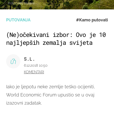
(Foto:Getty Images)
PUTOVANJA
#Kamo putovati
(Ne)očekivani izbor: Ovo je 10
najljepših zemalja svijeta
S.L.
6.12.2018 10:50
KOMENTARI
Iako je ljepotu neke zemlje teško ocijeniti,
World Economic Forum upustio se u ovaj
izazovni zadatak.