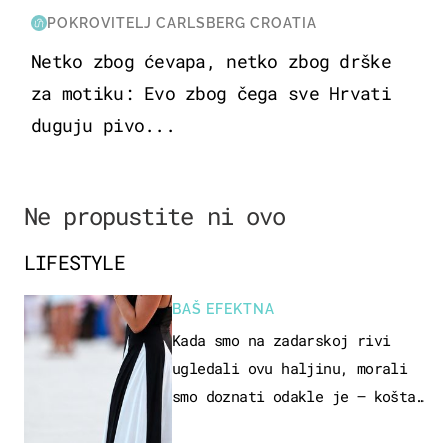
POKROVITELJ CARLSBERG CROATIA
Netko zbog ćevapa, netko zbog drške
za motiku: Evo zbog čega sve Hrvati
duguju pivo...
Ne propustite ni ovo
LIFESTYLE
BAŠ EFEKTNA
Kada smo na zadarskoj rivi
ugledali ovu haljinu, morali
smo doznati odakle je – košta
samo 18 eura