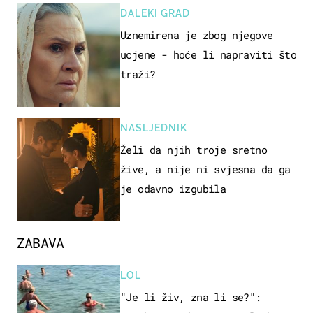
DALEKI GRAD
Uznemirena je zbog njegove
ucjene - hoće li napraviti što
traži?
NASLJEDNIK
Želi da njih troje sretno
žive, a nije ni svjesna da ga
je odavno izgubila
ZABAVA
LOL
"Je li živ, zna li se?":