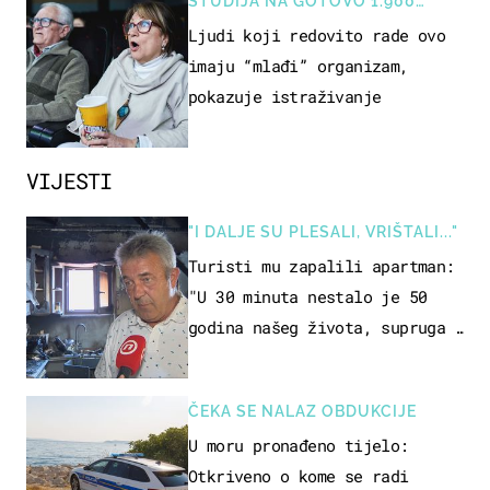
STUDIJA NA GOTOVO 1.900
OSOBA
Ljudi koji redovito rade ovo
imaju “mlađi” organizam,
pokazuje istraživanje
VIJESTI
"I DALJE SU PLESALI, VRIŠTALI..."
Turisti mu zapalili apartman:
"U 30 minuta nestalo je 50
godina našeg života, supruga i
ja ne možemo oka sklopiti"
ČEKA SE NALAZ OBDUKCIJE
U moru pronađeno tijelo:
Otkriveno o kome se radi