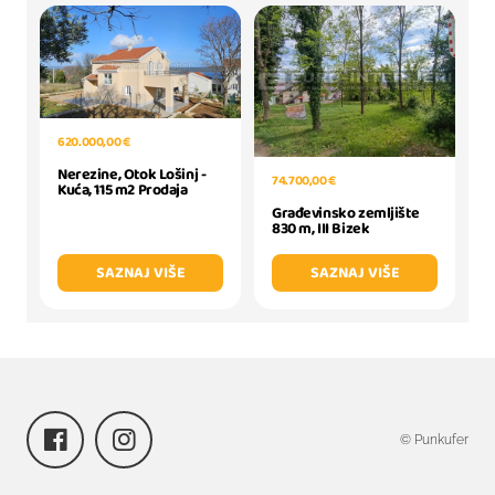
620.000,00 €
Nerezine, Otok Lošinj -
74.700,00 €
Kuća, 115 m2 Prodaja
Građevinsko zemljište
830 m, III Bizek
SAZNAJ VIŠE
SAZNAJ VIŠE
© Punkufer