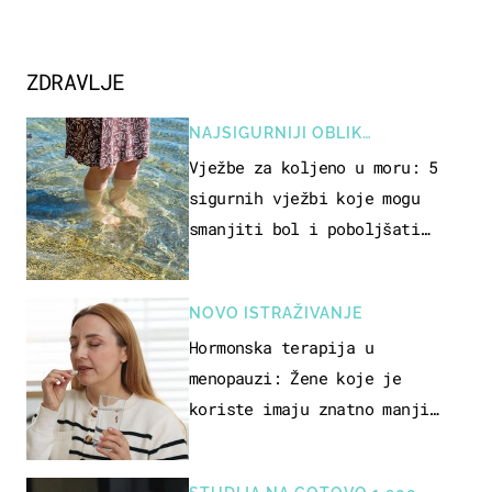
ZDRAVLJE
NAJSIGURNIJI OBLIK
REKREACIJE
Vježbe za koljeno u moru: 5
sigurnih vježbi koje mogu
smanjiti bol i poboljšati
pokretljivost
NOVO ISTRAŽIVANJE
Hormonska terapija u
menopauzi: Žene koje je
koriste imaju znatno manji
rizik od ovoga