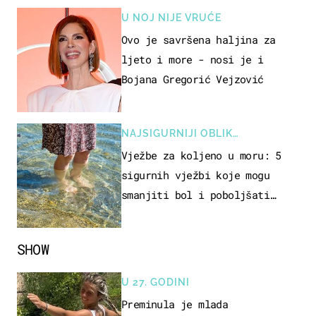
U NOJ NIJE VRUĆE
Ovo je savršena haljina za
ljeto i more - nosi je i
Bojana Gregorić Vejzović
NAJSIGURNIJI OBLIK
REKREACIJE
Vježbe za koljeno u moru: 5
sigurnih vježbi koje mogu
smanjiti bol i poboljšati
pokretljivost
SHOW
U 27. GODINI
Preminula je mlada