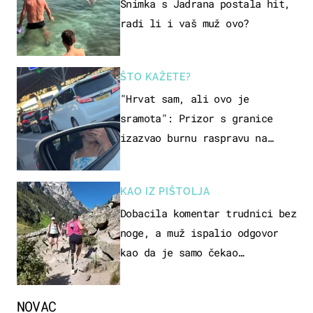
Snimka s Jadrana postala hit,
radi li i vaš muž ovo?
ŠTO KAŽETE?
"Hrvat sam, ali ovo je
sramota": Prizor s granice
izazvao burnu raspravu na
društvenim mrežama
KAO IZ PIŠTOLJA
Dobacila komentar trudnici bez
noge, a muž ispalio odgovor
kao da je samo čekao…
NOVAC