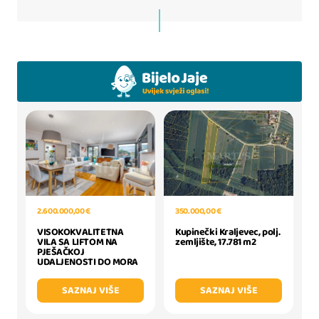
350.000,00 €
2.600.000,00 €
Kupinečki Kraljevec, polj.
VISOKOKVALITETNA
zemljište, 17.781 m2
VILA SA LIFTOM NA
PJEŠAČKOJ
UDALJENOSTI DO MORA
SAZNAJ VIŠE
SAZNAJ VIŠE