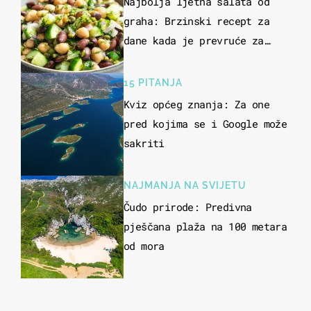
Najbolja ljetna salata od
graha: Brzinski recept za
dane kada je prevruće za
kuhanje
15 PITANJA
Kviz općeg znanja: Za one
pred kojima se i Google može
sakriti
NAJMANJA NA SVIJETU
Čudo prirode: Predivna
pješčana plaža na 100 metara
od mora