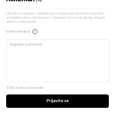
Uključite se u raspravu – podijelite svoje mišljenje, postavite pitanja ili ponudite
svoj pogled na temu. Vaš komentar može potaknuti zanimljiv dijalog i obogatiti
zajednicu našeg portala.
Važna obavijest
!
1500 znakova preostalo
Prijavite se