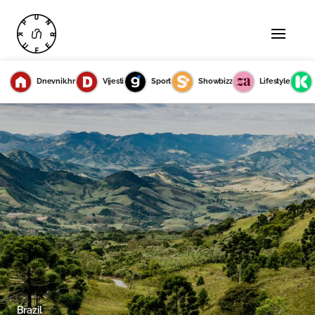
Dnevnik.hr
Vijesti
Sport
Showbizz
Lifestyle
Brazil