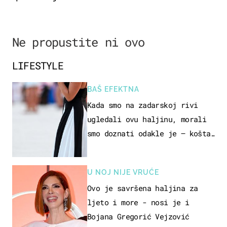
Ne propustite ni ovo
LIFESTYLE
BAŠ EFEKTNA
Kada smo na zadarskoj rivi
ugledali ovu haljinu, morali
smo doznati odakle je – košta
samo 18 eura
U NOJ NIJE VRUĆE
Ovo je savršena haljina za
ljeto i more - nosi je i
Bojana Gregorić Vejzović