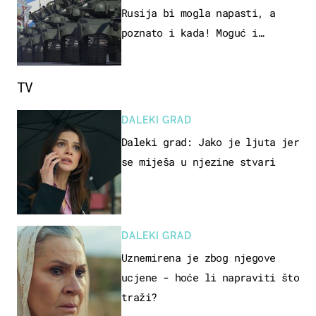
Rusija bi mogla napasti, a
poznato i kada! Moguć i
kopneni upad u članicu NATO-a
TV
DALEKI GRAD
Daleki grad: Jako je ljuta jer
se miješa u njezine stvari
DALEKI GRAD
Uznemirena je zbog njegove
ucjene - hoće li napraviti što
traži?