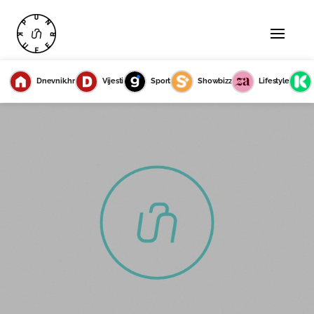
Dnevnik.hr
Vijesti
Sport
Showbizz
Lifestyle