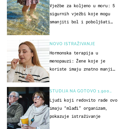
REKREACIJE
Vježbe za koljeno u moru: 5
sigurnih vježbi koje mogu
smanjiti bol i poboljšati
pokretljivost
NOVO ISTRAŽIVANJE
Hormonska terapija u
menopauzi: Žene koje je
koriste imaju znatno manji
rizik od ovoga
STUDIJA NA GOTOVO 1.900
OSOBA
Ljudi koji redovito rade ovo
imaju “mlađi” organizam,
pokazuje istraživanje