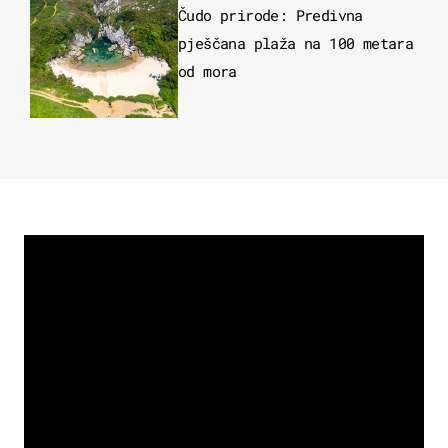
Čudo prirode: Predivna
pješčana plaža na 100 metara
od mora