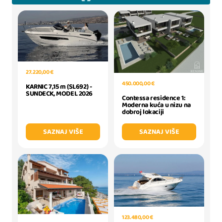
27.220,00 €
450.000,00 €
KARNIC 7,15 m (SL692) -
SUNDECK, MODEL 2026
Contessa residence 1:
Moderna kuća u nizu na
dobroj lokaciji
SAZNAJ VIŠE
SAZNAJ VIŠE
123.480,00 €