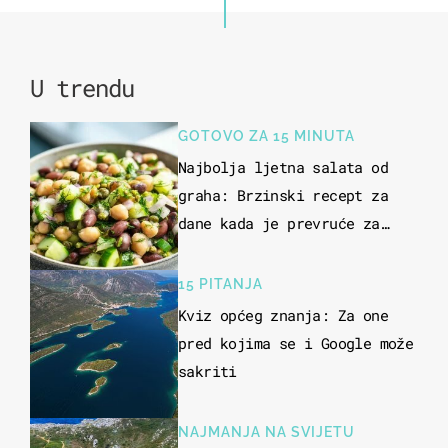
U trendu
GOTOVO ZA 15 MINUTA
Najbolja ljetna salata od
graha: Brzinski recept za
dane kada je prevruće za
kuhanje
15 PITANJA
Kviz općeg znanja: Za one
pred kojima se i Google može
sakriti
NAJMANJA NA SVIJETU