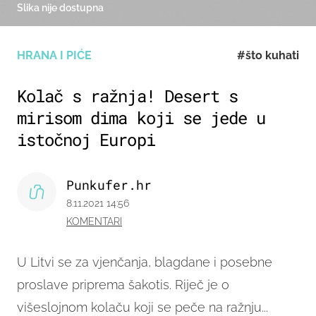
Slika nije dostupna
HRANA I PIĆE
#što kuhati
Kolač s ražnja! Desert s
mirisom dima koji se jede u
istočnoj Europi
Punkufer.hr
8.11.2021 14:56
KOMENTARI
U Litvi se za vjenčanja, blagdane i posebne
proslave priprema šakotis. Riječ je o
višeslojnom kolaču koji se peče na ražnju...