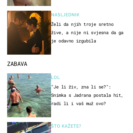
NASLJEDNIK
Želi da njih troje sretno
žive, a nije ni svjesna da ga
je odavno izgubila
ZABAVA
LOL
"Je li živ, zna li se?":
Snimka s Jadrana postala hit,
radi li i vaš muž ovo?
ŠTO KAŽETE?