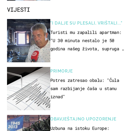
VIJESTI
"I DALJE SU PLESALI, VRIŠTALI..."
Turisti mu zapalili apartman:
"U 30 minuta nestalo je 50
godina našeg života, supruga i
ja ne možemo oka sklopiti"
PRIMORJE
Potres zatresao obalu: "Čula
sam razbijanje čaša u stanu
iznad"
OBAVJEŠTAJNO UPOZORENJE
Uzbuna na istoku Europe: