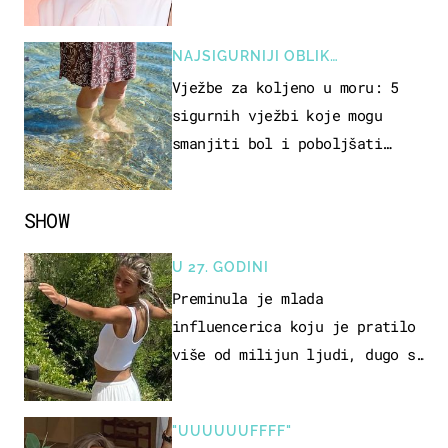
NAJSIGURNIJI OBLIK
REKREACIJE
Vježbe za koljeno u moru: 5
sigurnih vježbi koje mogu
smanjiti bol i poboljšati
pokretljivost
SHOW
U 27. GODINI
Preminula je mlada
influencerica koju je pratilo
više od milijun ljudi, dugo se
borila s opakom bolešću
"UUUUUUFFFF"