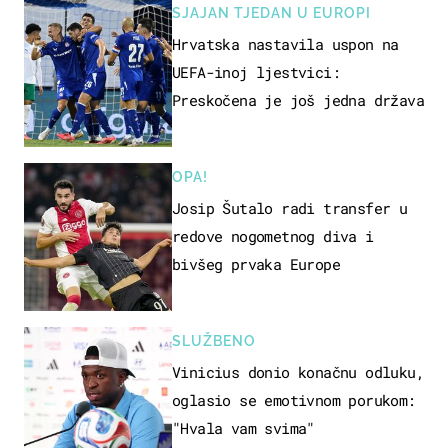
SJAJAN TJEDAN U EUROPI
Hrvatska nastavila uspon na
UEFA-inoj ljestvici:
Preskočena je još jedna država
OPA!
Josip Šutalo radi transfer u
redove nogometnog diva i
bivšeg prvaka Europe
SLUŽBENO
Vinicius donio konačnu odluku,
oglasio se emotivnom porukom:
"Hvala vam svima"