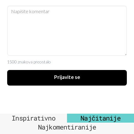
1500 znakova preostalo
Prijavite se
Inspirativno
Najčitanije
Najkomentiranije