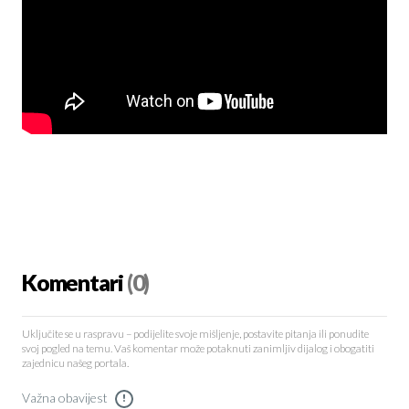
Komentari
(0)
Uključite se u raspravu – podijelite svoje mišljenje, postavite pitanja ili ponudite
svoj pogled na temu. Vaš komentar može potaknuti zanimljiv dijalog i obogatiti
zajednicu našeg portala.
Važna obavijest
!