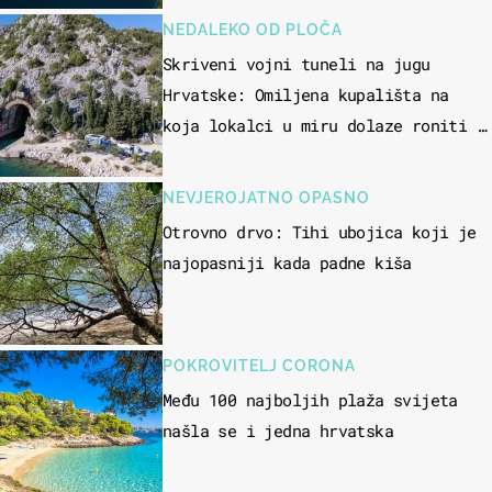
NEDALEKO OD PLOČA
Skriveni vojni tuneli na jugu
Hrvatske: Omiljena kupališta na
koja lokalci u miru dolaze roniti i
skakati u more
NEVJEROJATNO OPASNO
Otrovno drvo: Tihi ubojica koji je
najopasniji kada padne kiša
POKROVITELJ CORONA
Među 100 najboljih plaža svijeta
našla se i jedna hrvatska