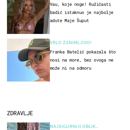
Vau, koje noge! Ružičasti
badić istaknuo je najbolje
adute Maje Šuput
VRLO ZANIMLJIVO!
Franka Batelić pokazala što
nosi na more, bez ovoga ne
može ni na odmoru
ZDRAVLJE
NAJSIGURNIJI OBLIK