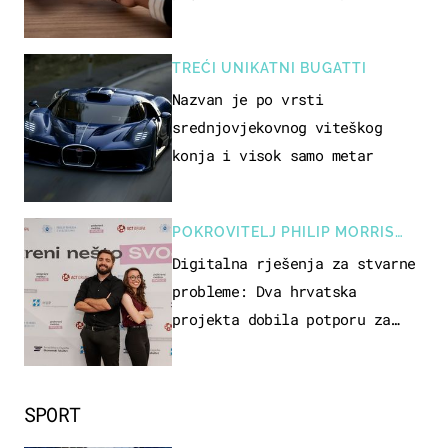
TREĆI UNIKATNI BUGATTI
Nazvan je po vrsti
srednjovjekovnog viteškog
konja i visok samo metar
POKROVITELJ PHILIP MORRIS
ZAGREB
Digitalna rješenja za stvarne
probleme: Dva hrvatska
projekta dobila potporu za
razvoj
SPORT