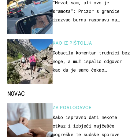
"Hrvat sam, ali ovo je
sramota": Prizor s granice
izazvao burnu raspravu na
društvenim mrežama
KAO IZ PIŠTOLJA
Dobacila komentar trudnici bez
noge, a muž ispalio odgovor
kao da je samo čekao…
NOVAC
ZA POSLODAVCE
Kako ispravno dati nekome
otkaz i izbjeći najčešće
pogreške te sudske sporove