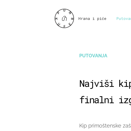
Hrana i piće
Putova
PUTOVANJA
Najviši ki
finalni iz
Kip primoštenske zašti