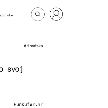
eporuke
#Hrvatska
o svoj
Punkufer.hr