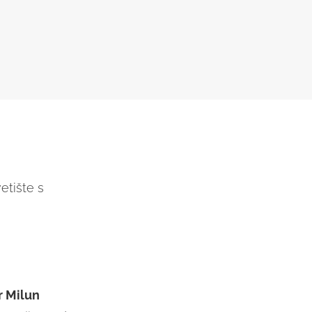
etište s
r Milun