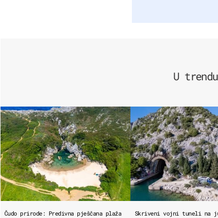
U trendu
Čudo prirode: Predivna pješčana plaža
Skriveni vojni tuneli na j