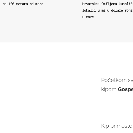
na 100 metara od mora
Hrvatske: Omiljena kupališ
lokalci u miru dolaze roni
u more
Početkom sv
kipom
Gospe
Kip primošten