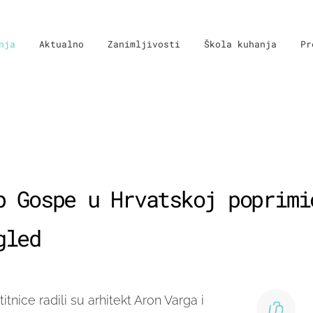
nja
Aktualno
Zanimljivosti
Škola kuhanja
Pr
p Gospe u Hrvatskoj poprimi
gled
tnice radili su arhitekt Aron Varga i