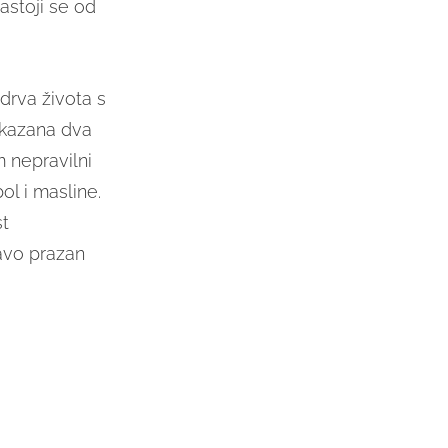
astoji se od
 drva života s
ikazana dva
 nepravilni
ol i masline.
st
avo prazan