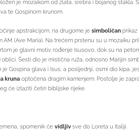
bložen je mozaikom od zlata, srebra i bojanog stakla. S
ova te Gospinom krunom.
počinje apstrakcijom, na drugome je
simboličan
prikaz
 AM (Ave Maria). Na trećem prstenu su u mozaiku pr
vrtom je glavni motiv rođenje Isusovo, dok su na petom
i
oblici. Šesti dio je mistična ruža, odnosno Marijin simb
je Gospina glava i Isus, a posljednji, osmi dio kipa, je
ka kruna
optočena dragim kamenjem. Postolje je zapr
eg će izlaziti četiri biblijske rijeke.
vremena, spomenik će
vidljiv
sve do Loreta u Italiji.