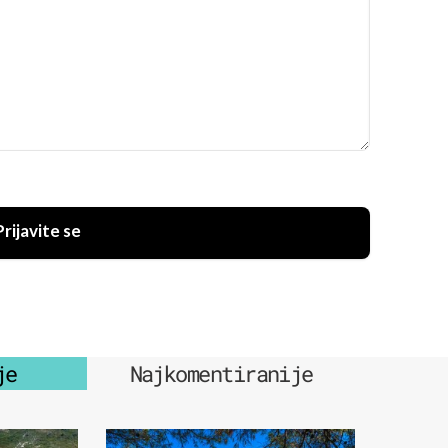
Prijavite se
je
Najkomentiranije