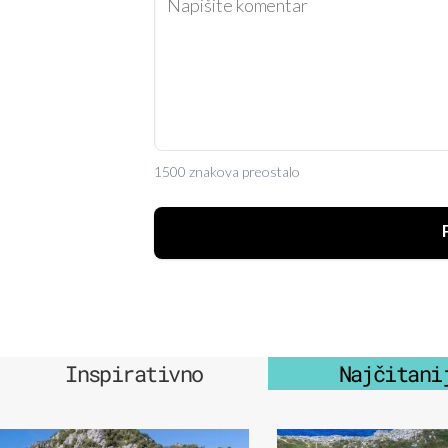
1500 znakova preostalo
Inspirativno
Najčitani