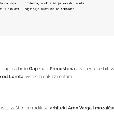
ta na koja
proteina, a okus im je kao da jedete
ti i skakati
najfinije slatkiše od čokolade
ibnja na brdu
Gaj
iznad
Primoštena
otvoreno će bit sv
 od Loreta
, visokim čak 17 metara.
ske zaštitnice radili su
arhitekt Aron Varga i mozaiča