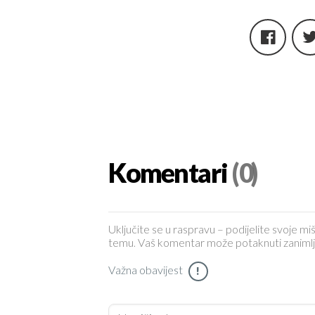
Komentari
(0)
Uključite se u raspravu – podijelite svoje miš
temu. Vaš komentar može potaknuti zanimljiv 
Važna obavijest
!